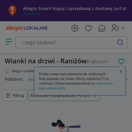
Allegro Smart! Kupuj i sprzedawaj z dostawą za 0 zł
Sprawdź »
Otwórz menu z kategoriami
szukaj
Wianki na drzwi - Raniżów
0
ogłoszeń
POL
Allegro Lokalnie
Dom i Ogród
Wyposażenie
Florystyka
Wianki
Zamkn
Dodaj swoje wyszukiwania do ulubionych.
Gdy pojawią się nowe oferty, wyślemy Ci je
Podobne:
wianki
wianki na głowę
wianki słomiane
wianki
mailowo. Ustaw powiadomienia w
ulubionych
wyszukiwaniach
.
Filtruj
Raniżów, Podkarpackie, +0 km