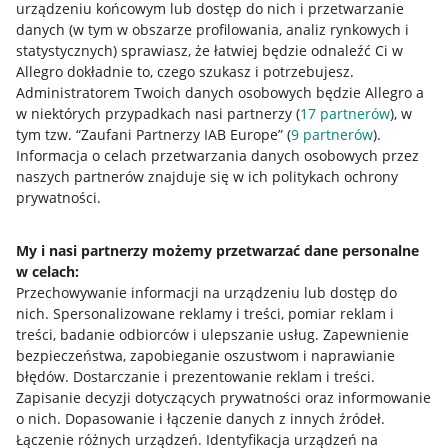
urządzeniu końcowym lub dostęp do nich i przetwarzanie
danych (w tym w obszarze profilowania, analiz rynkowych i
statystycznych) sprawiasz, że łatwiej będzie odnaleźć Ci w
Allegro dokładnie to, czego szukasz i potrzebujesz.
Przydatne informacje
Administratorem Twoich danych osobowych będzie Allegro a
w niektórych przypadkach nasi partnerzy (
17
partnerów
), w
Jak to działa
tym tzw. “Zaufani Partnerzy IAB Europe” (
9
partnerów
).
Informacja o celach przetwarzania danych osobowych przez
Napisz do nas
naszych partnerów znajduje się w ich politykach ochrony
prywatności.
Allegro Gadane dla sprzedających
Allegro Gadane dla kupujących
My i nasi partnerzy możemy przetwarzać dane personalne
Mapa miejscowości
w celach:
Przechowywanie informacji na urządzeniu lub dostęp do
nich
.
Spersonalizowane reklamy i treści, pomiar reklam i
Informacje prawne
treści, badanie odbiorców i ulepszanie usług
.
Zapewnienie
bezpieczeństwa, zapobieganie oszustwom i naprawianie
Regulamin
błędów
.
Dostarczanie i prezentowanie reklam i treści
.
Polityka plików "cookies"
Zapisanie decyzji dotyczących prywatności oraz informowanie
o nich
.
Dopasowanie i łączenie danych z innych źródeł
.
Ustawienia plików "cookies"
Łączenie różnych urządzeń
.
Identyfikacja urządzeń na