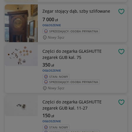
Zegar stojący dąb, szby szlifowane
OBSE
7 000
zł
OGŁOSZENIE
SPRZEDAJĄCY: OSOBA PRYWATNA
Nowy Sącz
Części do zegarka GLASHUTTE
OBSE
zegarek GUB kal. 75
350
zł
OGŁOSZENIE
STAN: NOWY
SPRZEDAJĄCY: OSOBA PRYWATNA
Nowy Sącz
Części do zegarka GLASHUTTE
OBSE
zegarek GUB kal. 11-27
150
zł
OGŁOSZENIE
STAN: NOWY