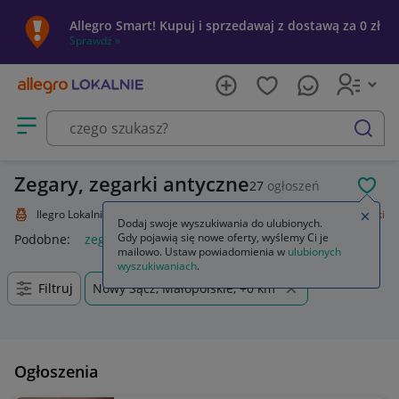
Allegro Smart! Kupuj i sprzedawaj z dostawą za 0 zł
Sprawdź »
Otwórz menu z kategoriami
szukaj
Zegary, zegarki antyczne
27
ogłoszeń
POL
Allegro Lokalnie
Kolekcje i sztuka
Design i Antyki
Zegary, zegarki
Zamkn
Dodaj swoje wyszukiwania do ulubionych.
Gdy pojawią się nowe oferty, wyślemy Ci je
Podobne:
zegary i zegarki
zegar
mailowo. Ustaw powiadomienia w
ulubionych
wyszukiwaniach
.
Filtruj
Nowy Sącz, Małopolskie, +0 km
Ogłoszenia