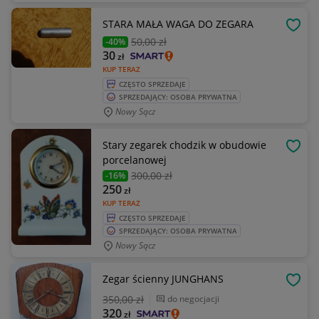
STARA MAŁA WAGA DO ZEGARA
OBSE
50
,00 zł
-40%
30
zł
KUP TERAZ
CZĘSTO SPRZEDAJE
SPRZEDAJĄCY: OSOBA PRYWATNA
Nowy Sącz
Stary zegarek chodzik w obudowie
OBSE
porcelanowej
300
,00 zł
-16%
250
zł
KUP TERAZ
CZĘSTO SPRZEDAJE
SPRZEDAJĄCY: OSOBA PRYWATNA
Nowy Sącz
Zegar ścienny JUNGHANS
OBSE
350
,00 zł
do negocjacji
320
zł