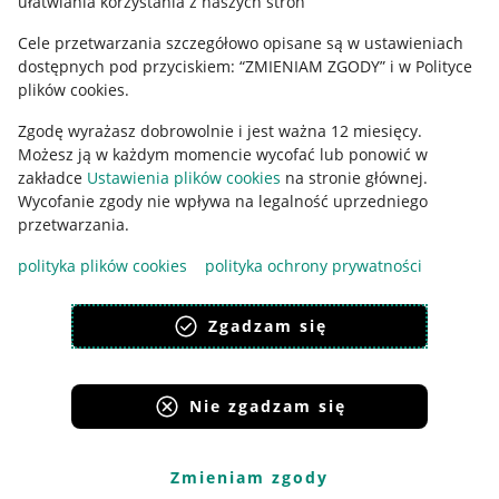
ułatwiania korzystania z naszych stron
Ustawienia plików "cookies"
Cele przetwarzania szczegółowo opisane są w ustawieniach
Udostępnianie lokalizacji
dostępnych pod przyciskiem: “ZMIENIAM ZGODY” i w Polityce
Informacje dla Aktu o Usługach Cyfrowych
plików cookies.
Zgodę wyrażasz dobrowolnie i jest ważna 12 miesięcy.
Pobierz aplikację
Możesz ją w każdym momencie wycofać lub ponowić w
zakładce
Ustawienia plików cookies
na stronie głównej.
Wycofanie zgody nie wpływa na legalność uprzedniego
przetwarzania.
polityka plików cookies
polityka ochrony prywatności
Zgadzam się
Nie zgadzam się
Korzystanie z serwisu oznacza akceptację
regulaminu
.
Zmieniam zgody