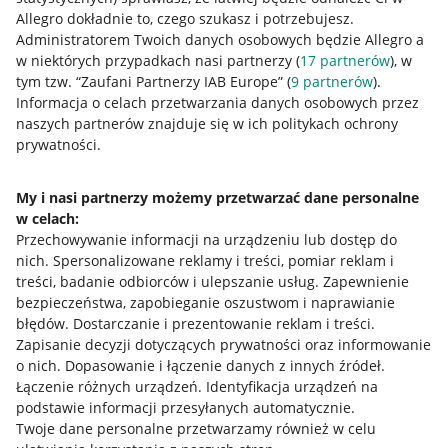
Allegro dokładnie to, czego szukasz i potrzebujesz.
Administratorem Twoich danych osobowych będzie Allegro a
w niektórych przypadkach nasi partnerzy (
17
partnerów
), w
tym tzw. “Zaufani Partnerzy IAB Europe” (
9
partnerów
).
Przydatne informacje
Informacja o celach przetwarzania danych osobowych przez
naszych partnerów znajduje się w ich politykach ochrony
prywatności.
Jak to działa
Napisz do nas
My i nasi partnerzy możemy przetwarzać dane personalne
w celach:
Allegro Gadane dla sprzedających
Przechowywanie informacji na urządzeniu lub dostęp do
Allegro Gadane dla kupujących
nich
.
Spersonalizowane reklamy i treści, pomiar reklam i
treści, badanie odbiorców i ulepszanie usług
.
Zapewnienie
Mapa miejscowości
bezpieczeństwa, zapobieganie oszustwom i naprawianie
błędów
.
Dostarczanie i prezentowanie reklam i treści
.
Informacje prawne
Zapisanie decyzji dotyczących prywatności oraz informowanie
o nich
.
Dopasowanie i łączenie danych z innych źródeł
.
Regulamin
Łączenie różnych urządzeń
.
Identyfikacja urządzeń na
podstawie informacji przesyłanych automatycznie
.
Polityka plików "cookies"
Twoje dane personalne przetwarzamy również w celu