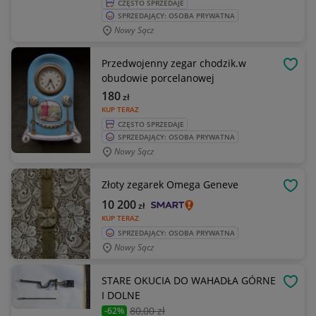
CZĘSTO SPRZEDAJE
SPRZEDAJĄCY: OSOBA PRYWATNA
Nowy Sącz
Przedwojenny zegar chodzik.w
OBSE
obudowie porcelanowej
180
zł
KUP TERAZ
CZĘSTO SPRZEDAJE
SPRZEDAJĄCY: OSOBA PRYWATNA
Nowy Sącz
Złoty zegarek Omega Geneve
OBSE
10 200
zł
KUP TERAZ
SPRZEDAJĄCY: OSOBA PRYWATNA
Nowy Sącz
STARE OKUCIA DO WAHADŁA GÓRNE
OBSE
I DOLNE
80
,00 zł
-62%