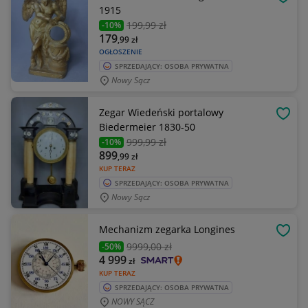
OBSE
1915
199
,99 zł
-10%
179
,99
zł
OGŁOSZENIE
SPRZEDAJĄCY: OSOBA PRYWATNA
Nowy Sącz
Zegar Wiedeński portalowy
OBSE
Biedermeier 1830-50
999
,99 zł
-10%
899
,99
zł
KUP TERAZ
SPRZEDAJĄCY: OSOBA PRYWATNA
Nowy Sącz
Mechanizm zegarka Longines
OBSE
9999
,00 zł
-50%
4 999
zł
KUP TERAZ
SPRZEDAJĄCY: OSOBA PRYWATNA
NOWY SĄCZ