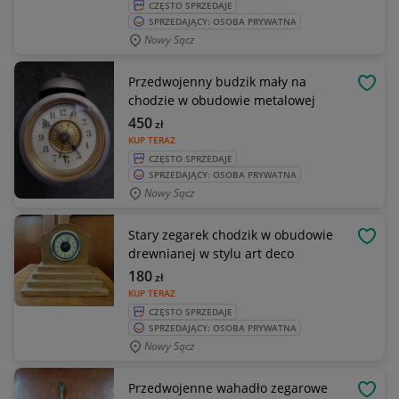
CZĘSTO SPRZEDAJE
SPRZEDAJĄCY: OSOBA PRYWATNA
Nowy Sącz
Przedwojenny budzik mały na
OBSE
chodzie w obudowie metalowej
450
zł
KUP TERAZ
CZĘSTO SPRZEDAJE
SPRZEDAJĄCY: OSOBA PRYWATNA
Nowy Sącz
Stary zegarek chodzik w obudowie
OBSE
drewnianej w stylu art deco
180
zł
KUP TERAZ
CZĘSTO SPRZEDAJE
SPRZEDAJĄCY: OSOBA PRYWATNA
Nowy Sącz
Przedwojenne wahadło zegarowe
OBSE