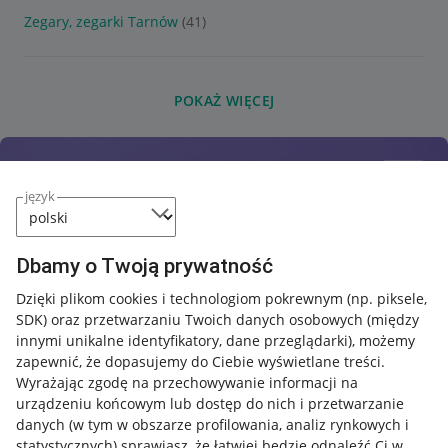
Zegary, zegarki Tarnów
(41)
POKAŻ WIĘCEJ
język
Dbamy o Twoją prywatność
Dzięki plikom cookies i technologiom pokrewnym
(np. piksele,
SDK)
oraz przetwarzaniu Twoich danych osobowych
(między
innymi unikalne identyfikatory, dane przeglądarki)
, możemy
zapewnić, że dopasujemy do Ciebie wyświetlane treści.
Wyrażając zgodę na przechowywanie informacji na
urządzeniu końcowym lub dostęp do nich i przetwarzanie
danych (w tym w obszarze profilowania, analiz rynkowych i
statystycznych) sprawiasz, że łatwiej będzie odnaleźć Ci w