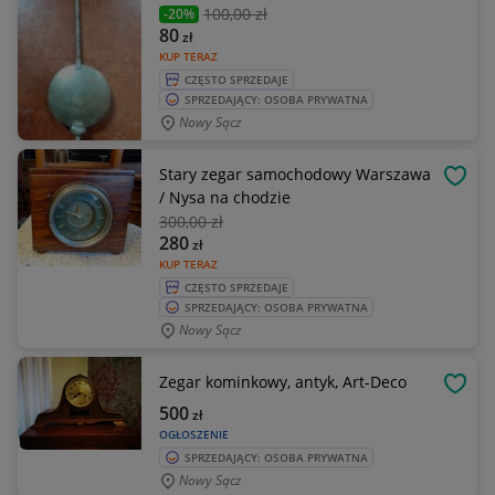
100
,00 zł
-20%
80
zł
KUP TERAZ
CZĘSTO SPRZEDAJE
SPRZEDAJĄCY: OSOBA PRYWATNA
Nowy Sącz
Stary zegar samochodowy Warszawa
OBSE
/ Nysa na chodzie
300
,00 zł
280
zł
KUP TERAZ
CZĘSTO SPRZEDAJE
SPRZEDAJĄCY: OSOBA PRYWATNA
Nowy Sącz
Zegar kominkowy, antyk, Art-Deco
OBSE
500
zł
OGŁOSZENIE
SPRZEDAJĄCY: OSOBA PRYWATNA
Nowy Sącz