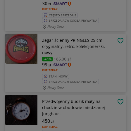
30
zł
KUP TERAZ
CZĘSTO SPRZEDAJE
SPRZEDAJĄCY: OSOBA PRYWATNA
Nowy Sącz
Zegar ścienny PRINGLES 25 cm –
OBSE
oryginalny, retro, kolekcjonerski,
nowy
185
,00 zł
-46%
99
zł
KUP TERAZ
STAN: NOWY
SPRZEDAJĄCY: OSOBA PRYWATNA
Nowy Sącz
Przedwojenny budzik mały na
OBSE
chodzie w obudowie miedzianej
Junghaus
450
zł
KUP TERAZ