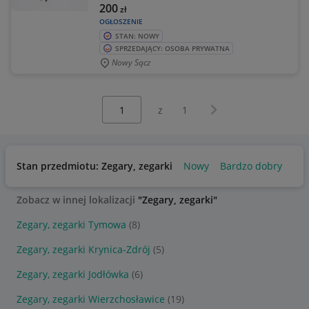
200
zł
OGŁOSZENIE
STAN: NOWY
SPRZEDAJĄCY: OSOBA PRYWATNA
Nowy Sącz
Wybierz stronę:
Następna strona
z
1
Stan przedmiotu: Zegary, zegarki
Nowy
Bardzo dobry
Uż
Zobacz w innej lokalizacji
"Zegary, zegarki"
Zegary, zegarki Tymowa
(8)
Zegary, zegarki Krynica-Zdrój
(5)
Zegary, zegarki Jodłówka
(6)
Zegary, zegarki Wierzchosławice
(19)