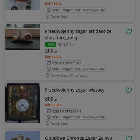
KUP TERAZ
SPRZEDAJĄCY: OSOBA PRYWATNA
Nowy Sącz
Przedwojenny zegar art deco ze
OBSE
starą forografią
300
,00 zł
-33%
200
zł
KUP TERAZ
CZĘSTO SPRZEDAJE
SPRZEDAJĄCY: OSOBA PRYWATNA
Nowy Sącz, Nowy Sącz
Przedwojenny zegar wiszacy
OBSE
800
zł
KUP TERAZ
CZĘSTO SPRZEDAJE
SPRZEDAJĄCY: OSOBA PRYWATNA
Nowy Sącz
Obudowa Chronos Zegar Zeliwo