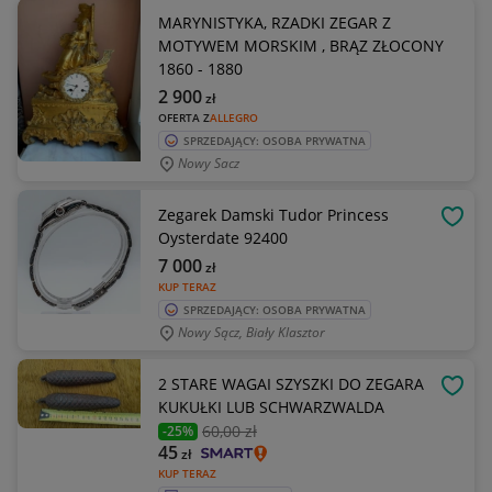
MARYNISTYKA, RZADKI ZEGAR Z
MOTYWEM MORSKIM , BRĄZ ZŁOCONY
1860 - 1880
2 900
zł
OFERTA Z
ALLEGRO
SPRZEDAJĄCY: OSOBA PRYWATNA
Nowy Sacz
Zegarek Damski Tudor Princess
OBSE
Oysterdate 92400
7 000
zł
KUP TERAZ
SPRZEDAJĄCY: OSOBA PRYWATNA
Nowy Sącz, Biały Klasztor
2 STARE WAGAI SZYSZKI DO ZEGARA
OBSE
KUKUŁKI LUB SCHWARZWALDA
60
,00 zł
-25%
45
zł
KUP TERAZ