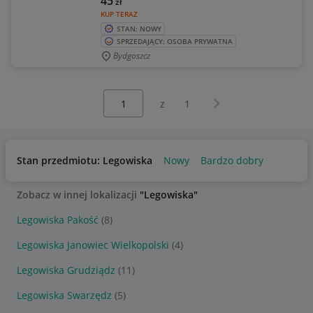
45
zł
KUP TERAZ
STAN: NOWY
SPRZEDAJĄCY: OSOBA PRYWATNA
Bydgoszcz
Wybierz stronę:
Następna strona
z
1
Stan przedmiotu: Legowiska
Nowy
Bardzo dobry
Zobacz w innej lokalizacji
"Legowiska"
Legowiska Pakość
(8)
Legowiska Janowiec Wielkopolski
(4)
Legowiska Grudziądz
(11)
Legowiska Swarzędz
(5)