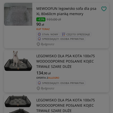
MEWOOFUN legowisko sofa dla psa
OBSE
XL 80x60cm pianką memory
159
,00 zł
-43%
90
zł
KUP TERAZ
STAN: NOWY
CZĘSTO SPRZEDAJE
SPRZEDAJĄCY: OSOBA PRYWATNA
Bydgoszcz
LEGOWISKO DLA PSA KOTA 100x75
WODOODPORNE POSŁANIE KOJEC
TRWAŁE SZARE DUŻE
134
,90
zł
OFERTA Z
ALLEGRO
SPRZEDAJĄCY: OSOBA PRYWATNA
Bydgoszcz
LEGOWISKO DLA PSA KOTA 100x75
WODOODPORNE POSŁANIE KOJEC
TRWAŁE SZARE DUŻE