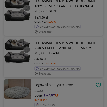
LEGOWISKO DLA PSA WODOODPORNE
100x75 CM POSŁANIE KOJEC KANAPA
MIĘKKIE DUŻE
124
,90
zł
OFERTA Z
ALLEGRO
SPRZEDAJĄCY: OSOBA PRYWATNA
Bydgoszcz
LEGOWISKO DLA PSA WODOODPORNE
75X65 CM POSŁANIE KOJEC KANAPA
MIĘKKIE TRWAŁE
84
,90
zł
OFERTA Z
ALLEGRO
SPRZEDAJĄCY: OSOBA PRYWATNA
Bydgoszcz
Legowisko antystresowe
OBSE
55
,00 zł
50
zł
KUP TERAZ
STAN: NOWY