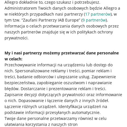
Allegro dokładnie to, czego szukasz i potrzebujesz.
Administratorem Twoich danych osobowych będzie Allegro a
w niektórych przypadkach nasi partnerzy (
17
partnerów
), w
tym tzw. “Zaufani Partnerzy IAB Europe” (
9
partnerów
).
Przydatne informacje
Informacja o celach przetwarzania danych osobowych przez
naszych partnerów znajduje się w ich politykach ochrony
prywatności.
Jak to działa
Napisz do nas
My i nasi partnerzy możemy przetwarzać dane personalne
w celach:
Allegro Gadane dla sprzedających
Przechowywanie informacji na urządzeniu lub dostęp do
Allegro Gadane dla kupujących
nich
.
Spersonalizowane reklamy i treści, pomiar reklam i
treści, badanie odbiorców i ulepszanie usług
.
Zapewnienie
Mapa miejscowości
bezpieczeństwa, zapobieganie oszustwom i naprawianie
błędów
.
Dostarczanie i prezentowanie reklam i treści
.
Informacje prawne
Zapisanie decyzji dotyczących prywatności oraz informowanie
o nich
.
Dopasowanie i łączenie danych z innych źródeł
.
Regulamin
Łączenie różnych urządzeń
.
Identyfikacja urządzeń na
podstawie informacji przesyłanych automatycznie
.
Polityka plików "cookies"
Twoje dane personalne przetwarzamy również w celu
ułatwiania korzystania z naszych stron
Ustawienia plików "cookies"