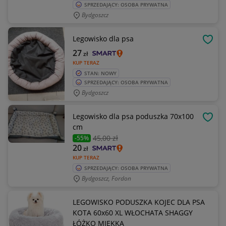
SPRZEDAJĄCY: OSOBA PRYWATNA
Bydgoszcz
Legowisko dla psa
OBSE
27
zł
KUP TERAZ
STAN: NOWY
SPRZEDAJĄCY: OSOBA PRYWATNA
Bydgoszcz
Legowisko dla psa poduszka 70x100
OBSE
cm
45
,00 zł
-55%
20
zł
KUP TERAZ
SPRZEDAJĄCY: OSOBA PRYWATNA
Bydgoszcz, Fordon
LEGOWISKO PODUSZKA KOJEC DLA PSA
KOTA 60x60 XL WŁOCHATA SHAGGY
ŁÓŻKO MIĘKKA