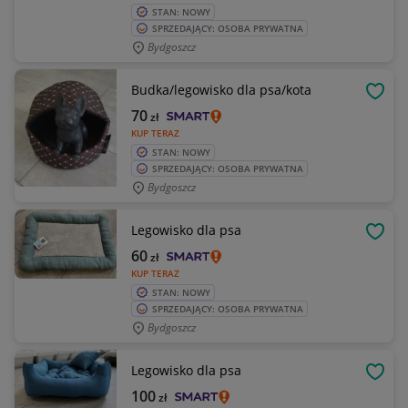
STAN: NOWY
SPRZEDAJĄCY: OSOBA PRYWATNA
Bydgoszcz
Budka/legowisko dla psa/kota
OBSE
70
zł
KUP TERAZ
STAN: NOWY
SPRZEDAJĄCY: OSOBA PRYWATNA
Bydgoszcz
Legowisko dla psa
OBSE
60
zł
KUP TERAZ
STAN: NOWY
SPRZEDAJĄCY: OSOBA PRYWATNA
Bydgoszcz
Legowisko dla psa
OBSE
100
zł