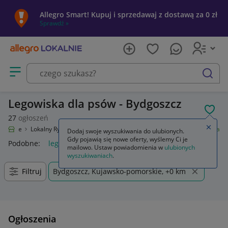
Allegro Smart! Kupuj i sprzedawaj z dostawą za 0 zł
Sprawdź »
Otwórz menu z kategoriami
szukaj
Legowiska dla psów - Bydgoszcz
POL
27
ogłoszeń
Zamkn
Lokalnie
Lokalny Ryneczek
Artykuły dla zwierząt
Dla psów
Legowiska
Dodaj swoje wyszukiwania do ulubionych.
Gdy pojawią się nowe oferty, wyślemy Ci je
Podobne:
legowisko
legowisko dla psa
legowiska i budki
d
mailowo. Ustaw powiadomienia w
ulubionych
wyszukiwaniach
.
Filtruj
Bydgoszcz, Kujawsko-pomorskie, +0 km
Ogłoszenia