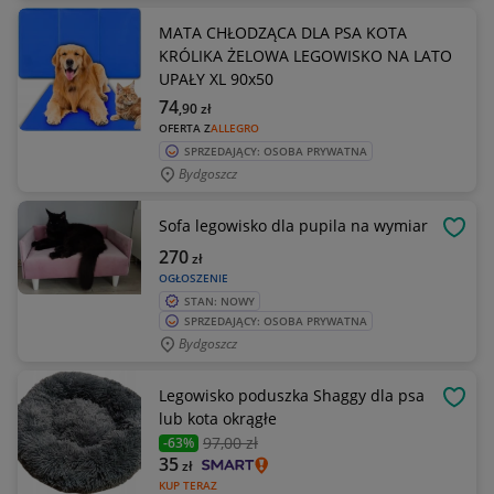
MATA CHŁODZĄCA DLA PSA KOTA
KRÓLIKA ŻELOWA LEGOWISKO NA LATO
UPAŁY XL 90x50
74
,90
zł
OFERTA Z
ALLEGRO
SPRZEDAJĄCY: OSOBA PRYWATNA
Bydgoszcz
Sofa legowisko dla pupila na wymiar
OBSE
270
zł
OGŁOSZENIE
STAN: NOWY
SPRZEDAJĄCY: OSOBA PRYWATNA
Bydgoszcz
Legowisko poduszka Shaggy dla psa
OBSE
lub kota okrągłe
97
,00 zł
-63%
35
zł
KUP TERAZ