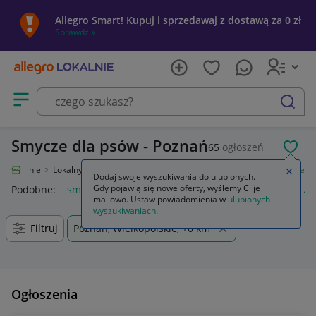
Allegro Smart! Kupuj i sprzedawaj z dostawą za 0 zł
Sprawdź »
Otwórz menu z kategoriami
szukaj
Smycze dla psów - Poznań
65
ogłoszeń
POL
ro Lokalnie
Lokalny Ryneczek
Artykuły dla zwierząt
Dla psów
Smycze
Zamkn
Dodaj swoje wyszukiwania do ulubionych.
Gdy pojawią się nowe oferty, wyślemy Ci je
Podobne:
smycz
smycz dla psa
smycz do kluczy
smycz z 
mailowo. Ustaw powiadomienia w
ulubionych
wyszukiwaniach
.
Filtruj
Poznań, Wielkopolskie, +0 km
Ogłoszenia