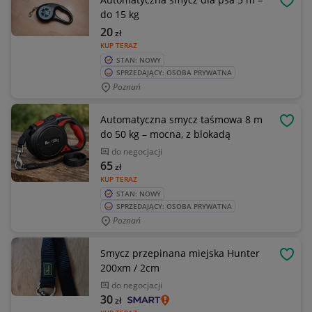
OBSE
do 15 kg
20
zł
KUP TERAZ
STAN: NOWY
SPRZEDAJĄCY: OSOBA PRYWATNA
Poznań
Automatyczna smycz taśmowa 8 m
OBSE
do 50 kg – mocna, z blokadą
do negocjacji
65
zł
KUP TERAZ
STAN: NOWY
SPRZEDAJĄCY: OSOBA PRYWATNA
Poznań
Smycz przepinana miejska Hunter
OBSE
200xm / 2cm
do negocjacji
30
zł