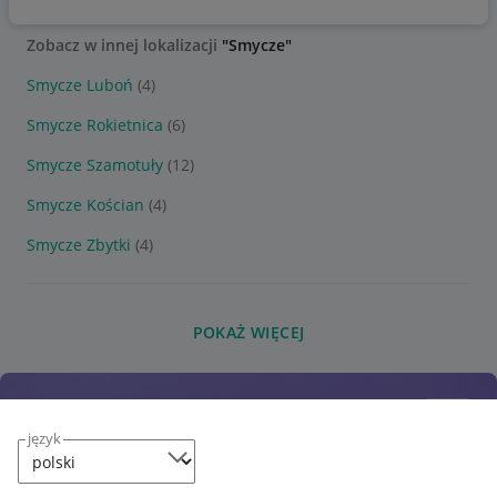
Zobacz w innej lokalizacji
"Smycze"
Smycze Luboń
(4)
Smycze Rokietnica
(6)
Smycze Szamotuły
(12)
Smycze Kościan
(4)
Smycze Zbytki
(4)
POKAŻ WIĘCEJ
język