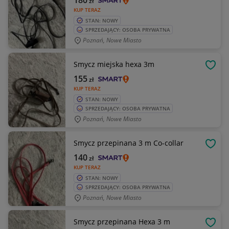
180
zł
KUP TERAZ
STAN: NOWY
SPRZEDAJĄCY: OSOBA PRYWATNA
Poznań, Nowe Miasto
Smycz miejska hexa 3m
OBSE
155
zł
KUP TERAZ
STAN: NOWY
SPRZEDAJĄCY: OSOBA PRYWATNA
Poznań, Nowe Miasto
Smycz przepinana 3 m Co-collar
OBSE
140
zł
KUP TERAZ
STAN: NOWY
SPRZEDAJĄCY: OSOBA PRYWATNA
Poznań, Nowe Miasto
Smycz przepinana Hexa 3 m
OBSE