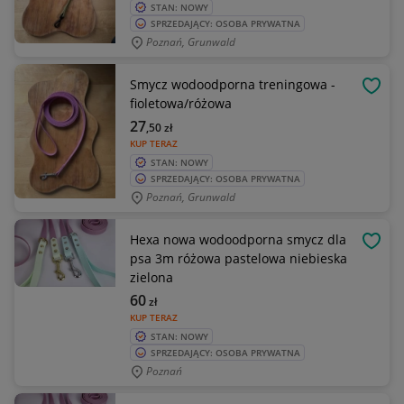
STAN: NOWY
SPRZEDAJĄCY: OSOBA PRYWATNA
Poznań, Grunwald
Smycz wodoodporna treningowa -
OBSE
fioletowa/różowa
27
,50
zł
KUP TERAZ
STAN: NOWY
SPRZEDAJĄCY: OSOBA PRYWATNA
Poznań, Grunwald
Hexa nowa wodoodporna smycz dla
OBSE
psa 3m różowa pastelowa niebieska
zielona
60
zł
KUP TERAZ
STAN: NOWY
SPRZEDAJĄCY: OSOBA PRYWATNA
Poznań