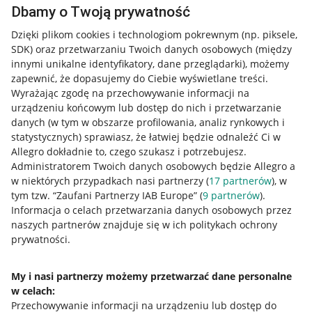
Dbamy o Twoją prywatność
Dzięki plikom cookies i technologiom pokrewnym
(np. piksele,
SDK)
oraz przetwarzaniu Twoich danych osobowych
(między
innymi unikalne identyfikatory, dane przeglądarki)
, możemy
zapewnić, że dopasujemy do Ciebie wyświetlane treści.
Wyrażając zgodę na przechowywanie informacji na
urządzeniu końcowym lub dostęp do nich i przetwarzanie
danych (w tym w obszarze profilowania, analiz rynkowych i
statystycznych) sprawiasz, że łatwiej będzie odnaleźć Ci w
Allegro dokładnie to, czego szukasz i potrzebujesz.
Administratorem Twoich danych osobowych będzie Allegro a
w niektórych przypadkach nasi partnerzy (
17
partnerów
), w
tym tzw. “Zaufani Partnerzy IAB Europe” (
9
partnerów
).
Przydatne informacje
Informacja o celach przetwarzania danych osobowych przez
naszych partnerów znajduje się w ich politykach ochrony
prywatności.
Jak to działa
Napisz do nas
My i nasi partnerzy możemy przetwarzać dane personalne
w celach:
Allegro Gadane dla sprzedających
Przechowywanie informacji na urządzeniu lub dostęp do