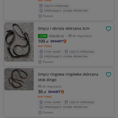
KUP TERAZ
CZĘSTO SPRZEDAJE
SPRZEDAJĄCY: OSOBA PRYWATNA
Poznań
Smycz i obroża skórzana 2cm
OBSE
150
,00 zł
do negocjacji
-33%
100
zł
KUP TERAZ
STAN: NOWY
CZĘSTO SPRZEDAJE
SPRZEDAJĄCY: OSOBA PRYWATNA
Poznań
Smycz ringowa ringówka skórzana
OBSE
otok dingo
do negocjacji
30
zł
KUP TERAZ
STAN: NOWY
CZĘSTO SPRZEDAJE
SPRZEDAJĄCY: OSOBA PRYWATNA
Poznań