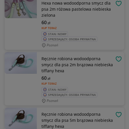
Hexa nowa wodoodporna smycz dla
OBSE
psa 2m różowa pastelowa niebieska
zielona
60
zł
KUP TERAZ
STAN: NOWY
SPRZEDAJĄCY: OSOBA PRYWATNA
Poznań
Ręcznie robiona wodoodporna
OBSE
smycz dla psa 2m brązowa niebieska
tiffany hexa
60
zł
KUP TERAZ
STAN: NOWY
SPRZEDAJĄCY: OSOBA PRYWATNA
Poznań
Ręcznie robiona wodoodporna
OBSE
smycz dla psa 5m brązowa niebieska
tiffany hexa