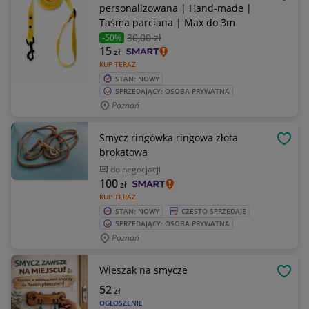
OBSE
personalizowana | Hand-made |
Taśma parciana | Max do 3m
30
,00 zł
-50%
15
zł
KUP TERAZ
STAN: NOWY
SPRZEDAJĄCY: OSOBA PRYWATNA
Poznań
Smycz ringówka ringowa złota
OBSE
brokatowa
do negocjacji
100
zł
KUP TERAZ
STAN: NOWY
CZĘSTO SPRZEDAJE
SPRZEDAJĄCY: OSOBA PRYWATNA
Poznań
Wieszak na smycze
OBSE
52
zł
OGŁOSZENIE