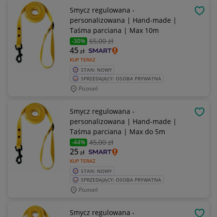
Smycz regulowana -
OBSE
personalizowana | Hand-made |
Taśma parciana | Max 10m
65
,00 zł
-30%
45
zł
KUP TERAZ
STAN: NOWY
SPRZEDAJĄCY: OSOBA PRYWATNA
Poznań
Smycz regulowana -
OBSE
personalizowana | Hand-made |
Taśma parciana | Max do 5m
45
,00 zł
-44%
25
zł
KUP TERAZ
STAN: NOWY
SPRZEDAJĄCY: OSOBA PRYWATNA
Poznań
Smycz regulowana -