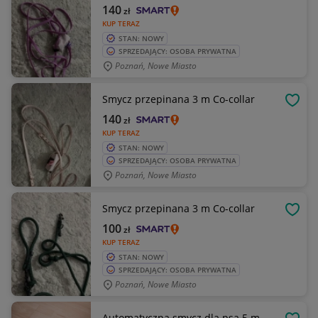
140
zł
KUP TERAZ
STAN: NOWY
SPRZEDAJĄCY: OSOBA PRYWATNA
Poznań, Nowe Miasto
Smycz przepinana 3 m Co-collar
OBSE
140
zł
KUP TERAZ
STAN: NOWY
SPRZEDAJĄCY: OSOBA PRYWATNA
Poznań, Nowe Miasto
Smycz przepinana 3 m Co-collar
OBSE
100
zł
KUP TERAZ
STAN: NOWY
SPRZEDAJĄCY: OSOBA PRYWATNA
Poznań, Nowe Miasto
Automatyczna smycz dla psa 5 m –