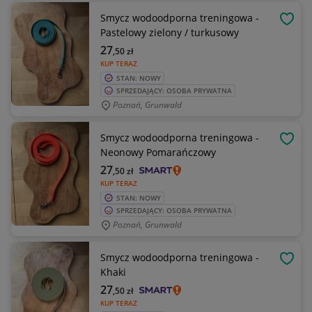
Smycz wodoodporna treningowa -
OBSE
Pastelowy zielony / turkusowy
27
,50
zł
KUP TERAZ
STAN: NOWY
SPRZEDAJĄCY: OSOBA PRYWATNA
Poznań, Grunwald
Smycz wodoodporna treningowa -
OBSE
Neonowy Pomarańczowy
27
,50
zł
KUP TERAZ
STAN: NOWY
SPRZEDAJĄCY: OSOBA PRYWATNA
Poznań, Grunwald
Smycz wodoodporna treningowa -
OBSE
Khaki
27
,50
zł
KUP TERAZ