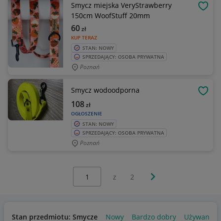
Smycz miejska VeryStrawberry
OBSE
150cm WoofStuff 20mm
60
zł
KUP TERAZ
STAN: NOWY
SPRZEDAJĄCY: OSOBA PRYWATNA
Poznań
Smycz wodoodporna
OBSE
108
zł
OGŁOSZENIE
STAN: NOWY
SPRZEDAJĄCY: OSOBA PRYWATNA
Poznań
Wybierz stronę:
Następna strona
z
2
Stan przedmiotu: Smycze
Nowy
Bardzo dobry
Używany