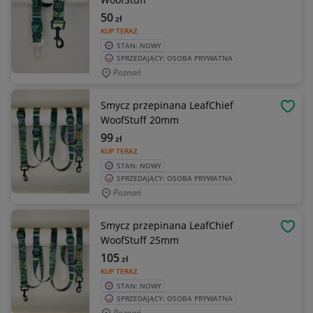
50
zł
KUP TERAZ
STAN: NOWY
SPRZEDAJĄCY: OSOBA PRYWATNA
Poznań
Smycz przepinana LeafChief
OBSE
WoofStuff 20mm
99
zł
KUP TERAZ
STAN: NOWY
SPRZEDAJĄCY: OSOBA PRYWATNA
Poznań
Smycz przepinana LeafChief
OBSE
WoofStuff 25mm
105
zł
KUP TERAZ
STAN: NOWY
SPRZEDAJĄCY: OSOBA PRYWATNA
Poznań