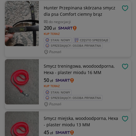
Hunter Przepinana skórzana smycz
OBSE
dla psa Comfort ciemny brąz
do negocjacji
200
zł
KUP TERAZ
STAN: NOWY
CZĘSTO SPRZEDAJE
SPRZEDAJĄCY: OSOBA PRYWATNA
Poznań
Smycz treningowa, woodoodporna,
OBSE
Hexa - plaster miodu 16 MM
50
zł
KUP TERAZ
STAN: NOWY
SPRZEDAJĄCY: OSOBA PRYWATNA
Poznań
Smycz miejska, woodoodporna, Hexa
OBSE
- plaster miodu 13 MM
45
zł