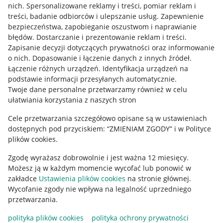
Allegro Gadane dla kupujących
nich
.
Spersonalizowane reklamy i treści, pomiar reklam i
treści, badanie odbiorców i ulepszanie usług
.
Zapewnienie
Mapa miejscowości
bezpieczeństwa, zapobieganie oszustwom i naprawianie
błędów
.
Dostarczanie i prezentowanie reklam i treści
.
Informacje prawne
Zapisanie decyzji dotyczących prywatności oraz informowanie
o nich
.
Dopasowanie i łączenie danych z innych źródeł
.
Regulamin
Łączenie różnych urządzeń
.
Identyfikacja urządzeń na
podstawie informacji przesyłanych automatycznie
.
Polityka plików "cookies"
Twoje dane personalne przetwarzamy również w celu
ułatwiania korzystania z naszych stron
Ustawienia plików "cookies"
Cele przetwarzania szczegółowo opisane są w ustawieniach
Udostępnianie lokalizacji
dostępnych pod przyciskiem: “ZMIENIAM ZGODY” i w Polityce
Informacje dla Aktu o Usługach Cyfrowych
plików cookies.
Zgodę wyrażasz dobrowolnie i jest ważna 12 miesięcy.
Pobierz aplikację
Możesz ją w każdym momencie wycofać lub ponowić w
zakładce
Ustawienia plików cookies
na stronie głównej.
Wycofanie zgody nie wpływa na legalność uprzedniego
przetwarzania.
polityka plików cookies
polityka ochrony prywatności