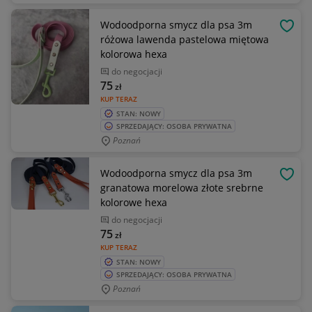
Wodoodporna smycz dla psa 3m
OBSE
różowa lawenda pastelowa miętowa
kolorowa hexa
do negocjacji
75
zł
KUP TERAZ
STAN: NOWY
SPRZEDAJĄCY: OSOBA PRYWATNA
Poznań
Wodoodporna smycz dla psa 3m
OBSE
granatowa morelowa złote srebrne
kolorowe hexa
do negocjacji
75
zł
KUP TERAZ
STAN: NOWY
SPRZEDAJĄCY: OSOBA PRYWATNA
Poznań