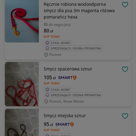
Ręcznie robiona wodoodporna
OBSE
smycz dla psa 3m magenta różowa
pomarańcz hexa
do negocjacji
80
zł
KUP TERAZ
STAN: NOWY
SPRZEDAJĄCY: OSOBA PRYWATNA
Poznań
Smycz spacerowa sznur
OBSE
105
zł
KUP TERAZ
STAN: NOWY
SPRZEDAJĄCY: OSOBA PRYWATNA
Poznań, Nowe Miasto
Smycz miejska sznur
OBSE
95
zł
KUP TERAZ