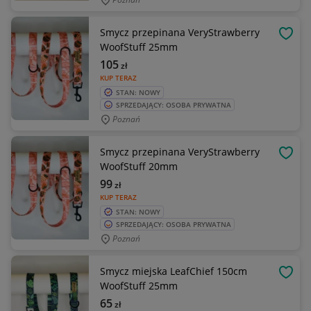
Smycz przepinana VeryStrawberry
OBSE
WoofStuff 25mm
105
zł
KUP TERAZ
STAN: NOWY
SPRZEDAJĄCY: OSOBA PRYWATNA
Poznań
Smycz przepinana VeryStrawberry
OBSE
WoofStuff 20mm
99
zł
KUP TERAZ
STAN: NOWY
SPRZEDAJĄCY: OSOBA PRYWATNA
Poznań
Smycz miejska LeafChief 150cm
OBSE
WoofStuff 25mm
65
zł