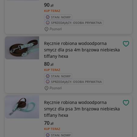
90
zł
KUP TERAZ
STAN: NOWY
SPRZEDAJĄCY: OSOBA PRYWATNA
Poznań
Ręcznie robiona wodoodporna
OBSE
smycz dla psa 4m brązowa niebieska
tiffany hexa
80
zł
KUP TERAZ
STAN: NOWY
SPRZEDAJĄCY: OSOBA PRYWATNA
Poznań
Ręcznie robiona wodoodporna
OBSE
smycz dla psa 3m brązowa niebieska
tiffany hexa
70
zł
KUP TERAZ
STAN: NOWY