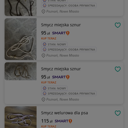
STAN: NOWY
SPRZEDAJĄCY: OSOBA PRYWATNA
Poznań, Nowe Miasto
Smycz miejska sznur
OBSE
95
zł
KUP TERAZ
STAN: NOWY
SPRZEDAJĄCY: OSOBA PRYWATNA
Poznań, Nowe Miasto
Smycz miejska sznur
OBSE
95
zł
KUP TERAZ
STAN: NOWY
SPRZEDAJĄCY: OSOBA PRYWATNA
Poznań, Nowe Miasto
Smycz welurowa dla psa
OBSE
115
zł
KUP TERAZ