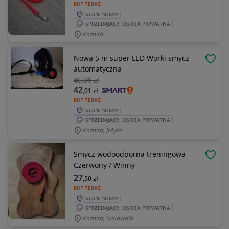
KUP TERAZ
STAN: NOWY
SPRZEDAJĄCY: OSOBA PRYWATNA
Poznań
Nowa 5 m super LED Worki smycz
OBSE
automatyczna
45
,01 zł
42
,01
zł
KUP TERAZ
STAN: NOWY
SPRZEDAJĄCY: OSOBA PRYWATNA
Poznań, Jeżyce
Smycz wodoodporna treningowa -
OBSE
Czerwony / Winny
27
,50
zł
KUP TERAZ
STAN: NOWY
SPRZEDAJĄCY: OSOBA PRYWATNA
Poznań, Grunwald