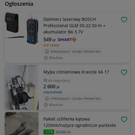
Ogłoszenia
Dalmierz laserowy BOSCH
OBSE
Professional GLM 50-22 50 m +
akumulator BA 3.7V
549
zł
KUP TERAZ
SPRZEDAJĄCY: OSOBA PRYWATNA
Miechów
Myjka ciśnieniowa Kranzle XA 17
OBSE
do negocjacji
2 600
zł
OGŁOSZENIE
SPRZEDAJĄCY: OSOBA PRYWATNA
Miechów
Pakiet szlifierka kątowa
OBSE
125mm/nożyce ogrodnicze parkside
35
,00 zł
-17%