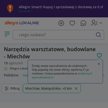
Allegro Smart! Kupuj i sprzedawaj z dostawą za 0 zł
Sprawdź »
Otwórz menu z kategoriami
szukaj
Narzędzia warsztatowe, budowlane
- Miechów
POL
18
ogłoszeń
Zamkn
Dodaj swoje wyszukiwania do ulubionych.
Allegro Lokalnie
Dom i Ogród
Narzędzia
Gdy pojawią się nowe oferty, wyślemy Ci je
mailowo. Ustaw powiadomienia w
ulubionych
Podobne:
narzędzia
narzędzia warsztatowe
wieszak na na
wyszukiwaniach
.
Filtruj
Miechów, Małopolskie, +0 km