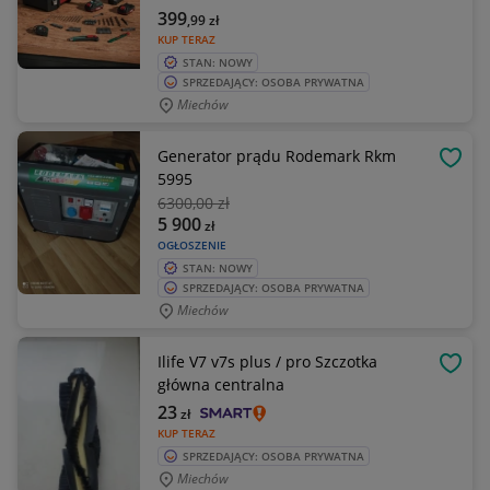
399
,99
zł
KUP TERAZ
STAN: NOWY
SPRZEDAJĄCY: OSOBA PRYWATNA
Miechów
Generator prądu Rodemark Rkm
OBSE
5995
6300
,00 zł
5 900
zł
OGŁOSZENIE
STAN: NOWY
SPRZEDAJĄCY: OSOBA PRYWATNA
Miechów
Ilife V7 v7s plus / pro Szczotka
OBSE
główna centralna
23
zł
KUP TERAZ
SPRZEDAJĄCY: OSOBA PRYWATNA
Miechów