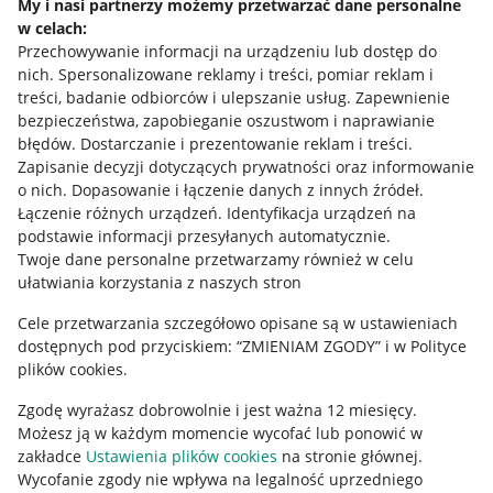
My i nasi partnerzy możemy przetwarzać dane personalne
w celach:
Allegro Gadane dla sprzedających
Przechowywanie informacji na urządzeniu lub dostęp do
Allegro Gadane dla kupujących
nich
.
Spersonalizowane reklamy i treści, pomiar reklam i
treści, badanie odbiorców i ulepszanie usług
.
Zapewnienie
Mapa miejscowości
bezpieczeństwa, zapobieganie oszustwom i naprawianie
błędów
.
Dostarczanie i prezentowanie reklam i treści
.
Informacje prawne
Zapisanie decyzji dotyczących prywatności oraz informowanie
o nich
.
Dopasowanie i łączenie danych z innych źródeł
.
Regulamin
Łączenie różnych urządzeń
.
Identyfikacja urządzeń na
podstawie informacji przesyłanych automatycznie
.
Polityka plików "cookies"
Twoje dane personalne przetwarzamy również w celu
ułatwiania korzystania z naszych stron
Ustawienia plików "cookies"
Cele przetwarzania szczegółowo opisane są w ustawieniach
Udostępnianie lokalizacji
dostępnych pod przyciskiem: “ZMIENIAM ZGODY” i w Polityce
Informacje dla Aktu o Usługach Cyfrowych
plików cookies.
Zgodę wyrażasz dobrowolnie i jest ważna 12 miesięcy.
Pobierz aplikację
Możesz ją w każdym momencie wycofać lub ponowić w
zakładce
Ustawienia plików cookies
na stronie głównej.
Wycofanie zgody nie wpływa na legalność uprzedniego