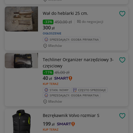
Wał do heblarki 25 cm.
OBSE
450
,00 zł
do negocjacji
-33%
300
zł
OGŁOSZENIE
SPRZEDAJĄCY: OSOBA PRYWATNA
Miechów
Techliner Organizer narzędziowy 3-
OBSE
częsciowy
45
,00 zł
-11%
40
zł
KUP TERAZ
STAN: NOWY
CZĘSTO SPRZEDAJE
SPRZEDAJĄCY: OSOBA PRYWATNA
Miechów
Bezrękawnik Volvo rozmiar S
OBSE
199
zł
KUP TERAZ