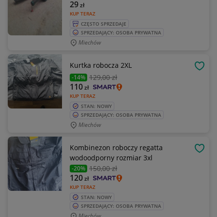
29
zł
KUP TERAZ
CZĘSTO SPRZEDAJE
SPRZEDAJĄCY: OSOBA PRYWATNA
Miechów
Kurtka robocza 2XL
OBSE
129
,00 zł
-14%
110
zł
KUP TERAZ
STAN: NOWY
SPRZEDAJĄCY: OSOBA PRYWATNA
Miechów
Kombinezon roboczy regatta
OBSE
wodoodporny rozmiar 3xl
150
,00 zł
-20%
120
zł
KUP TERAZ
STAN: NOWY
SPRZEDAJĄCY: OSOBA PRYWATNA
Miechów