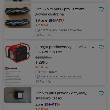
Ilife V7 v7s plus / pro Szczotka
OBSE
główna centralna
19
,90
zł
KUP TERAZ
SPRZEDAJĄCY: OSOBA PRYWATNA
Miechów
Agregat prądotwórczy Einhell 2 suw
OBSE
SPRAWDZ TO !!!!
1399
,00 zł
1 299
zł
KUP TERAZ
STAN: NOWY
SPRZEDAJĄCY: OSOBA PRYWATNA
Miechów
Ilife v7s plus przycisk dotykowy,
OBSE
światełko Części
25
zł
KUP TERAZ