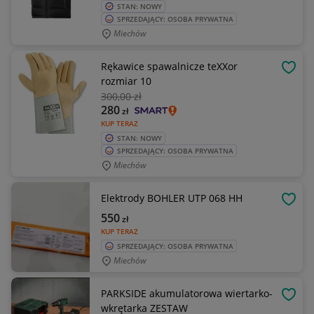
STAN: NOWY
SPRZEDAJĄCY: OSOBA PRYWATNA
Miechów
Rękawice spawalnicze teXXor
OBSE
rozmiar 10
300
,00 zł
280
zł
KUP TERAZ
STAN: NOWY
SPRZEDAJĄCY: OSOBA PRYWATNA
Miechów
Elektrody BOHLER UTP 068 HH
OBSE
550
zł
KUP TERAZ
SPRZEDAJĄCY: OSOBA PRYWATNA
Miechów
PARKSIDE akumulatorowa wiertarko-
OBSE
wkrętarka ZESTAW