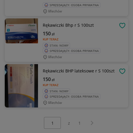
SPRZEDAJĄCY: OSOBA PRYWATNA
Miechów
Rękawiczki Bhp r S 100szt
OBSE
150
zł
KUP TERAZ
STAN: NOWY
SPRZEDAJĄCY: OSOBA PRYWATNA
Miechów
Rękawiczki BHP lateksowe r S 100szt
OBSE
150
zł
KUP TERAZ
STAN: NOWY
SPRZEDAJĄCY: OSOBA PRYWATNA
Miechów
Wybierz stronę:
Następna strona
z
1