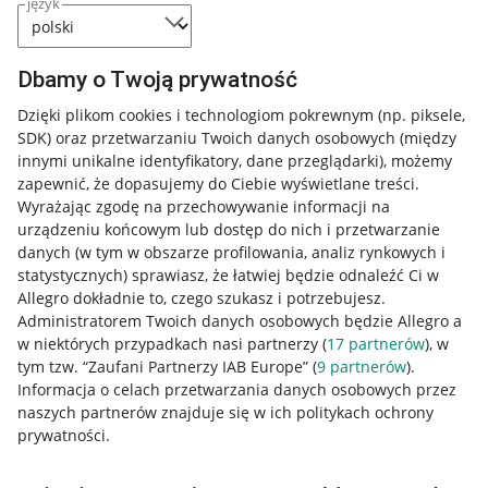
język
Dbamy o Twoją prywatność
Dzięki plikom cookies i technologiom pokrewnym
(np. piksele,
SDK)
oraz przetwarzaniu Twoich danych osobowych
(między
innymi unikalne identyfikatory, dane przeglądarki)
, możemy
zapewnić, że dopasujemy do Ciebie wyświetlane treści.
Wyrażając zgodę na przechowywanie informacji na
urządzeniu końcowym lub dostęp do nich i przetwarzanie
danych (w tym w obszarze profilowania, analiz rynkowych i
statystycznych) sprawiasz, że łatwiej będzie odnaleźć Ci w
Allegro dokładnie to, czego szukasz i potrzebujesz.
Administratorem Twoich danych osobowych będzie Allegro a
w niektórych przypadkach nasi partnerzy (
17
partnerów
), w
tym tzw. “Zaufani Partnerzy IAB Europe” (
9
partnerów
).
Przydatne informacje
Informacja o celach przetwarzania danych osobowych przez
naszych partnerów znajduje się w ich politykach ochrony
prywatności.
Jak to działa
Napisz do nas