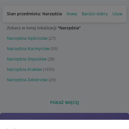
Stan przedmiotu: Narzędzia
Nowy
Bardzo dobry
Używan
Zobacz w innej lokalizacji
"Narzędzia"
Narzędzia Sędziszów
(27)
Narzędzia Kocmyrzów
(59)
Narzędzia Dojazdów
(28)
Narzędzia Kraków
(1655)
Narzędzia Zabierzów
(29)
POKAŻ WIĘCEJ