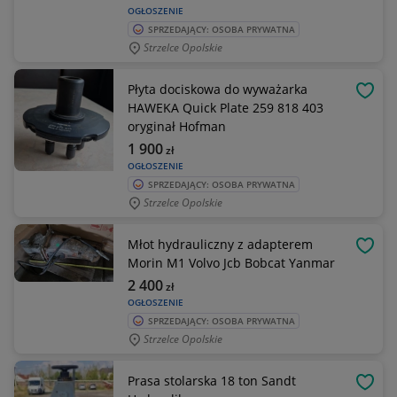
OGŁOSZENIE
SPRZEDAJĄCY: OSOBA PRYWATNA
Strzelce Opolskie
Płyta dociskowa do wyważarka
OBSE
HAWEKA Quick Plate 259 818 403
oryginał Hofman
1 900
zł
OGŁOSZENIE
SPRZEDAJĄCY: OSOBA PRYWATNA
Strzelce Opolskie
Młot hydrauliczny z adapterem
OBSE
Morin M1 Volvo Jcb Bobcat Yanmar
2 400
zł
OGŁOSZENIE
SPRZEDAJĄCY: OSOBA PRYWATNA
Strzelce Opolskie
Prasa stolarska 18 ton Sandt
OBSE