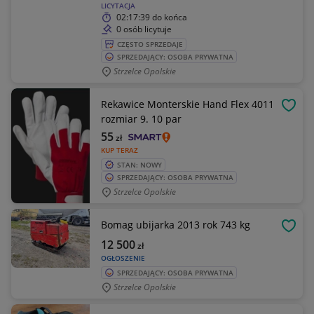
LICYTACJA
02:17:39
do końca
0 osób licytuje
CZĘSTO SPRZEDAJE
SPRZEDAJĄCY: OSOBA PRYWATNA
Strzelce Opolskie
Rekawice Monterskie Hand Flex 4011
OBSE
rozmiar 9. 10 par
55
zł
KUP TERAZ
STAN: NOWY
SPRZEDAJĄCY: OSOBA PRYWATNA
Strzelce Opolskie
Bomag ubijarka 2013 rok 743 kg
OBSE
12 500
zł
OGŁOSZENIE
SPRZEDAJĄCY: OSOBA PRYWATNA
Strzelce Opolskie