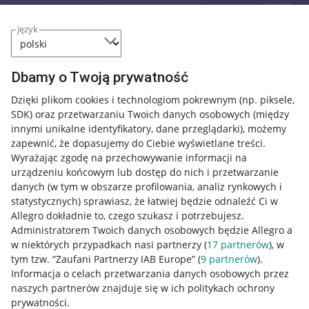
język
Dbamy o Twoją prywatność
Dzięki plikom cookies i technologiom pokrewnym
(np. piksele,
SDK)
oraz przetwarzaniu Twoich danych osobowych
(między
innymi unikalne identyfikatory, dane przeglądarki)
, możemy
zapewnić, że dopasujemy do Ciebie wyświetlane treści.
Wyrażając zgodę na przechowywanie informacji na
urządzeniu końcowym lub dostęp do nich i przetwarzanie
danych (w tym w obszarze profilowania, analiz rynkowych i
statystycznych) sprawiasz, że łatwiej będzie odnaleźć Ci w
Allegro dokładnie to, czego szukasz i potrzebujesz.
Administratorem Twoich danych osobowych będzie Allegro a
w niektórych przypadkach nasi partnerzy (
17
partnerów
), w
Nawigacja
tym tzw. “Zaufani Partnerzy IAB Europe” (
9
partnerów
).
Przydatne informacje
Informacja o celach przetwarzania danych osobowych przez
naszych partnerów znajduje się w ich politykach ochrony
prywatności.
Jak to działa