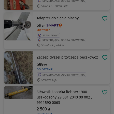
SPRZEDAJĄCY: OSOBA PRYWATNA
STRZELCE OPOLSKIE
Adapter do cięcia blachy
OBSE
59
zł
KUP TERAZ
STAN: NOWY
SPRZEDAJĄCY: OSOBA PRYWATNA
Strzelce Opolskie
Zaczep dyszel przyczepa beczkowóz
OBSE
599
zł
OGŁOSZENIE
SPRZEDAJĄCY: OSOBA PRYWATNA
Strzelce Op.
Siłownik koparka liebherr 900
OBSE
uszkodzony 29 581 2040 00 002 ,
9911590 0063
2 500
zł
OGŁOSZENIE