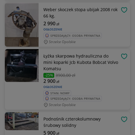
Weber skoczek stopa ubijak 2008 rok
OBSE
66 kg.
2 990
zł
OGŁOSZENIE
SPRZEDAJĄCY: OSOBA PRYWATNA
Strzelce Opolskie
Łyżka skarpowa hydrauliczna do
OBSE
mini koparki Jcb Kubota Bobcat Volvo
Komatsu
3900
,00 zł
-25%
2 900
zł
OGŁOSZENIE
STAN: NOWY
SPRZEDAJĄCY: OSOBA PRYWATNA
Strzelce Opolskie
Podnośnik czterokolumnowy
OBSE
śrubowy solidny
5 900
zł