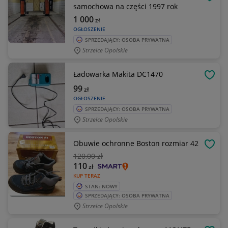
OBSE
samochowa na części 1997 rok
1 000
zł
OGŁOSZENIE
SPRZEDAJĄCY: OSOBA PRYWATNA
Strzelce Opolskie
Ładowarka Makita DC1470
OBSE
99
zł
OGŁOSZENIE
SPRZEDAJĄCY: OSOBA PRYWATNA
Strzelce Opolskie
Obuwie ochronne Boston rozmiar 42
OBSE
120
,00 zł
110
zł
KUP TERAZ
STAN: NOWY
SPRZEDAJĄCY: OSOBA PRYWATNA
Strzelce Opolskie