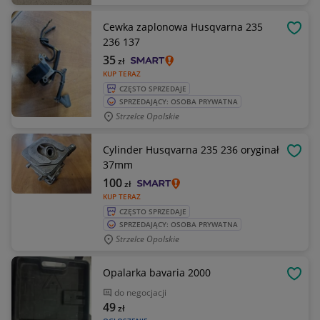
Cewka zaplonowa Husqvarna 235
OBSE
236 137
35
zł
KUP TERAZ
CZĘSTO SPRZEDAJE
SPRZEDAJĄCY: OSOBA PRYWATNA
Strzelce Opolskie
Cylinder Husqvarna 235 236 oryginał
OBSE
37mm
100
zł
KUP TERAZ
CZĘSTO SPRZEDAJE
SPRZEDAJĄCY: OSOBA PRYWATNA
Strzelce Opolskie
Opalarka bavaria 2000
OBSE
do negocjacji
49
zł