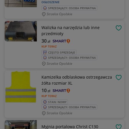
OGŁOSZENIE
SPRZEDAJĄCY: OSOBA PRYWATNA
Strzelce Opolskie
Walizka na narzędzia lub inne
OBSE
przedmioty
30
zł
KUP TERAZ
CZĘSTO SPRZEDAJE
SPRZEDAJĄCY: OSOBA PRYWATNA
Strzelce Opolskie
Kamizelka odblaskowa ostrzegawcza
OBSE
żółta rozmiar XL
10
zł
KUP TERAZ
STAN: NOWY
SPRZEDAJĄCY: OSOBA PRYWATNA
Strzelce Opolskie
Myjnia portalowa Christ C130