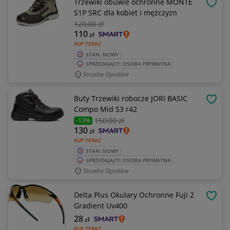
Trzewiki obuwie ochronne MONTE
OBSE
S1P SRC dla kobiet i mężczyzn
120
,00 zł
110
zł
KUP TERAZ
STAN: NOWY
SPRZEDAJĄCY: OSOBA PRYWATNA
Strzelce Opolskie
Buty Trzewiki robocze JORI BASIC
OBSE
Compo Mid S3 r42
150
,00 zł
-13%
130
zł
KUP TERAZ
STAN: NOWY
SPRZEDAJĄCY: OSOBA PRYWATNA
Strzelce Opolskie
Delta Plus Okulary Ochronne Fuji 2
OBSE
Gradient Uv400
28
zł
KUP TERAZ