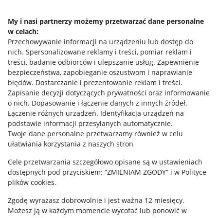
Napisz do nas
My i nasi partnerzy możemy przetwarzać dane personalne
w celach:
Allegro Gadane dla sprzedających
Przechowywanie informacji na urządzeniu lub dostęp do
Allegro Gadane dla kupujących
nich
.
Spersonalizowane reklamy i treści, pomiar reklam i
treści, badanie odbiorców i ulepszanie usług
.
Zapewnienie
Mapa miejscowości
bezpieczeństwa, zapobieganie oszustwom i naprawianie
błędów
.
Dostarczanie i prezentowanie reklam i treści
.
Informacje prawne
Zapisanie decyzji dotyczących prywatności oraz informowanie
o nich
.
Dopasowanie i łączenie danych z innych źródeł
.
Regulamin
Łączenie różnych urządzeń
.
Identyfikacja urządzeń na
podstawie informacji przesyłanych automatycznie
.
Polityka plików "cookies"
Twoje dane personalne przetwarzamy również w celu
ułatwiania korzystania z naszych stron
Ustawienia plików "cookies"
Cele przetwarzania szczegółowo opisane są w ustawieniach
Udostępnianie lokalizacji
dostępnych pod przyciskiem: “ZMIENIAM ZGODY” i w Polityce
Informacje dla Aktu o Usługach Cyfrowych
plików cookies.
Zgodę wyrażasz dobrowolnie i jest ważna 12 miesięcy.
Pobierz aplikację
Możesz ją w każdym momencie wycofać lub ponowić w