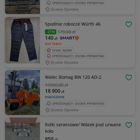
SPRZEDAJĄCY: OSOBA PRYWATNA
Strzelce Opolskie
Spodnie robocze Würth 46
OBSE
179
,00 zł
-21%
140
zł
KUP TERAZ
STAN: NOWY
SPRZEDAJĄCY: OSOBA PRYWATNA
Strzelce Opolskie
Walec Bomag BW 120 AD-2
OBSE
19900
,00 zł
18 900
zł
OGŁOSZENIE
SPRZEDAJĄCY: OSOBA PRYWATNA
Strzelce Opolskie
Rolki serwisowe/ Wózek pod urwane
OBSE
koło
850
zł