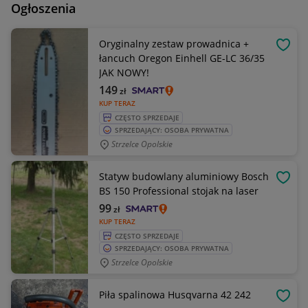
Ogłoszenia
Oryginalny zestaw prowadnica +
OBSE
łancuch Oregon Einhell GE-LC 36/35
JAK NOWY!
149
zł
KUP TERAZ
CZĘSTO SPRZEDAJE
SPRZEDAJĄCY: OSOBA PRYWATNA
Strzelce Opolskie
Statyw budowlany aluminiowy Bosch
OBSE
BS 150 Professional stojak na laser
99
zł
KUP TERAZ
CZĘSTO SPRZEDAJE
SPRZEDAJĄCY: OSOBA PRYWATNA
Strzelce Opolskie
Piła spalinowa Husqvarna 42 242
OBSE