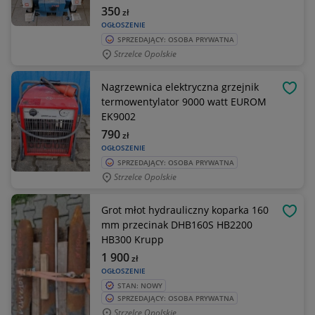
350
zł
OGŁOSZENIE
SPRZEDAJĄCY: OSOBA PRYWATNA
Strzelce Opolskie
Nagrzewnica elektryczna grzejnik
OBSE
termowentylator 9000 watt EUROM
EK9002
790
zł
OGŁOSZENIE
SPRZEDAJĄCY: OSOBA PRYWATNA
Strzelce Opolskie
Grot młot hydrauliczny koparka 160
OBSE
mm przecinak DHB160S HB2200
HB300 Krupp
1 900
zł
OGŁOSZENIE
STAN: NOWY
SPRZEDAJĄCY: OSOBA PRYWATNA
Strzelce Opolskie