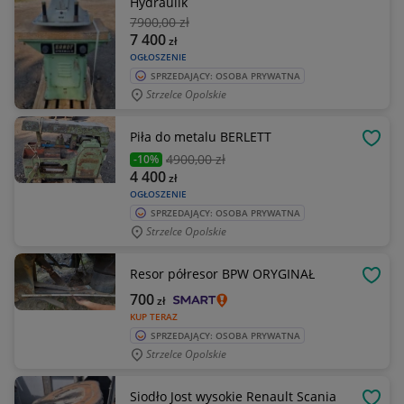
Hydraulik
7900
,00 zł
7 400
zł
OGŁOSZENIE
SPRZEDAJĄCY: OSOBA PRYWATNA
Strzelce Opolskie
Piła do metalu BERLETT
OBSE
4900
,00 zł
-10%
4 400
zł
OGŁOSZENIE
SPRZEDAJĄCY: OSOBA PRYWATNA
Strzelce Opolskie
Resor półresor BPW ORYGINAŁ
OBSE
700
zł
KUP TERAZ
SPRZEDAJĄCY: OSOBA PRYWATNA
Strzelce Opolskie
Siodło Jost wysokie Renault Scania