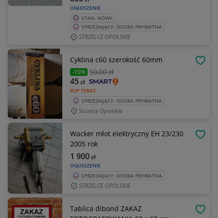
OGŁOSZENIE
STAN: NOWY
SPRZEDAJĄCY: OSOBA PRYWATNA
STRZELCE OPOLSKIE
Cyklina c60 szerokość 60mm
OBSE
50
,00 zł
-10%
45
zł
KUP TERAZ
SPRZEDAJĄCY: OSOBA PRYWATNA
Strzelce Opolskie
Wacker młot elektryczny EH 23/230
OBSE
2005 rok
1 900
zł
OGŁOSZENIE
SPRZEDAJĄCY: OSOBA PRYWATNA
STRZELCE OPOLSKIE
Tablica dibond ZAKAZ
OBSE