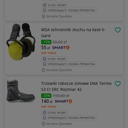
STAN: NOWY
SPRZEDAJĄCY: OSOBA PRYWATNA
Strzelce Opolskie
MSA ochronniki słuchu na kask V-
OBSE
Gard
65
,00 zł
-15%
55
zł
KUP TERAZ
STAN: NOWY
SPRZEDAJĄCY: OSOBA PRYWATNA
Strzelce Opolskie
Trzewiki robocze zimowe DAK Termo
OBSE
S3 CI SRC Rozmiar 42
190
,00 zł
-26%
140
zł
KUP TERAZ
STAN: NOWY
SPRZEDAJĄCY: OSOBA PRYWATNA
Strzelce Opolskie