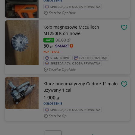
OGŁOSZENIE
SPRZEDAJĄCY: OSOBA PRYWATNA
Strzelce Opolskie
Koło magnesowe Mcculloch
OBSE
MT250LK ori nowe
90
,00 zł
-44%
50
zł
KUP TERAZ
STAN: NOWY
CZĘSTO SPRZEDAJE
SPRZEDAJĄCY: OSOBA PRYWATNA
Strzelce Opolskie
Klucz pneumatyczny Gedore 1" mało
OBSE
używany 1 cal
1 900
zł
OGŁOSZENIE
SPRZEDAJĄCY: OSOBA PRYWATNA
Strzelce Op.
Wybierz stronę: