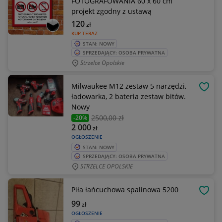
FOTOGRAFOWANIA 60 x 60 cm
projekt zgodny z ustawą
120
zł
KUP TERAZ
STAN: NOWY
SPRZEDAJĄCY: OSOBA PRYWATNA
Strzelce Opolskie
Milwaukee M12 zestaw 5 narzędzi,
OBSE
ładowarka, 2 bateria zestaw bitów.
Nowy
2500
,00 zł
-20%
2 000
zł
OGŁOSZENIE
STAN: NOWY
SPRZEDAJĄCY: OSOBA PRYWATNA
STRZELCE OPOLSKIE
Piła łańcuchowa spalinowa 5200
OBSE
99
zł
OGŁOSZENIE