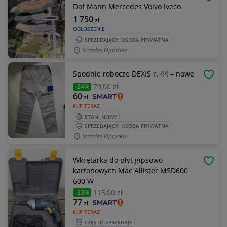
OBSE
Daf Mann Mercedes Volvo Iveco
1 750
zł
OGŁOSZENIE
SPRZEDAJĄCY: OSOBA PRYWATNA
Strzelce Opolskie
Spodnie robocze DEXIS r. 44 – nowe
OBSE
79
,00 zł
-24%
60
zł
KUP TERAZ
STAN: NOWY
SPRZEDAJĄCY: OSOBA PRYWATNA
Strzelce Opolskie
Wkrętarka do płyt gipsowo
OBSE
kartonowych Mac Allister MSD600
600 W
115
,00 zł
-33%
77
zł
KUP TERAZ
CZĘSTO SPRZEDAJE