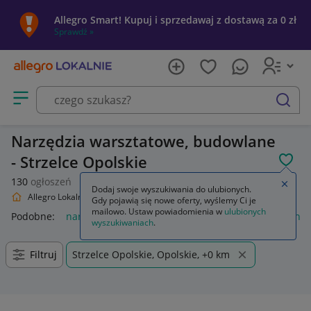
Allegro Smart! Kupuj i sprzedawaj z dostawą za 0 zł
Sprawdź »
Otwórz menu z kategoriami
szukaj
Narzędzia warsztatowe, budowlane
- Strzelce Opolskie
POL
130
ogłoszeń
Zamkn
Dodaj swoje wyszukiwania do ulubionych.
Allegro Lokalnie
Dom i Ogród
Narzędzia
Gdy pojawią się nowe oferty, wyślemy Ci je
mailowo. Ustaw powiadomienia w
ulubionych
Podobne:
narzędzia
narzędzia warsztatowe
wieszak na na
wyszukiwaniach
.
Filtruj
Strzelce Opolskie, Opolskie, +0 km