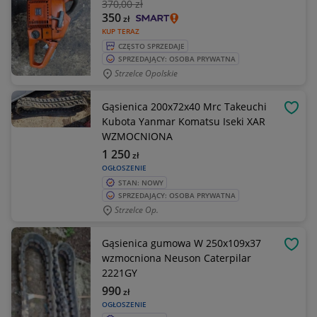
370
,00 zł
350
zł
KUP TERAZ
CZĘSTO SPRZEDAJE
SPRZEDAJĄCY: OSOBA PRYWATNA
Strzelce Opolskie
Gąsienica 200x72x40 Mrc Takeuchi
OBSE
Kubota Yanmar Komatsu Iseki XAR
WZMOCNIONA
1 250
zł
OGŁOSZENIE
STAN: NOWY
SPRZEDAJĄCY: OSOBA PRYWATNA
Strzelce Op.
Gąsienica gumowa W 250x109x37
OBSE
wzmocniona Neuson Caterpilar
2221GY
990
zł
OGŁOSZENIE