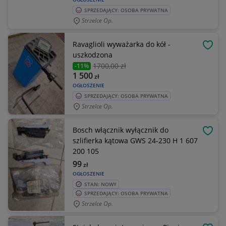
SPRZEDAJĄCY: OSOBA PRYWATNA
Strzelce Op.
Ravaglioli wyważarka do kół -
OBSE
uszkodzona
1700
,00 zł
-11%
1 500
zł
OGŁOSZENIE
SPRZEDAJĄCY: OSOBA PRYWATNA
Strzelce Op.
Bosch włącznik wyłącznik do
OBSE
szlifierka kątowa GWS 24-230 H 1 607
200 105
99
zł
OGŁOSZENIE
STAN: NOWY
SPRZEDAJĄCY: OSOBA PRYWATNA
Strzelce Op.