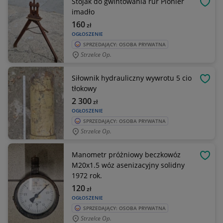
Stojak do gwintowania rur Pionier
OBSE
imadło
160
zł
OGŁOSZENIE
SPRZEDAJĄCY: OSOBA PRYWATNA
Strzelce Op.
Siłownik hydrauliczny wywrotu 5 cio
OBSE
tłokowy
2 300
zł
OGŁOSZENIE
SPRZEDAJĄCY: OSOBA PRYWATNA
Strzelce Op.
Manometr próżniowy beczkowóz
OBSE
M20x1.5 wóz asenizacyjny solidny
1972 rok.
120
zł
OGŁOSZENIE
SPRZEDAJĄCY: OSOBA PRYWATNA
Strzelce Op.