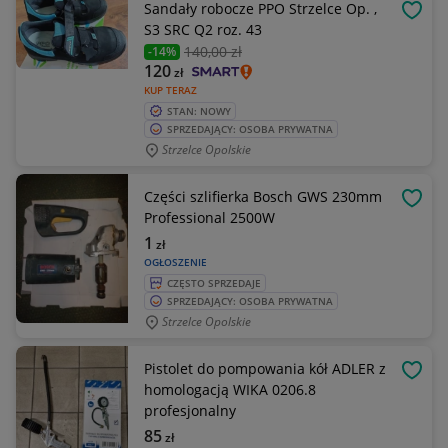
Sandały robocze PPO Strzelce Op. ,
OBSE
S3 SRC Q2 roz. 43
140
,00 zł
-14%
120
zł
KUP TERAZ
STAN: NOWY
SPRZEDAJĄCY: OSOBA PRYWATNA
Strzelce Opolskie
Części szlifierka Bosch GWS 230mm
OBSE
Professional 2500W
1
zł
OGŁOSZENIE
CZĘSTO SPRZEDAJE
SPRZEDAJĄCY: OSOBA PRYWATNA
Strzelce Opolskie
Pistolet do pompowania kół ADLER z
OBSE
homologacją WIKA 0206.8
profesjonalny
85
zł