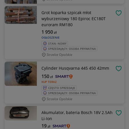
Grot koparka szpicak młot
OBSE
wyburzeniowy 180 Epiroc EC180T
euroram RM180
1 950
zł
OGŁOSZENIE
STAN: NOWY
SPRZEDAJĄCY: OSOBA PRYWATNA
Strzelce Opolskie
Cylinder Husqvarna 445 450 42mm
OBSE
150
zł
KUP TERAZ
CZĘSTO SPRZEDAJE
SPRZEDAJĄCY: OSOBA PRYWATNA
Strzelce Opolskie
Akumulator, bateria Bosch 18V 2.5Ah
OBSE
Li-Ion
19
zł