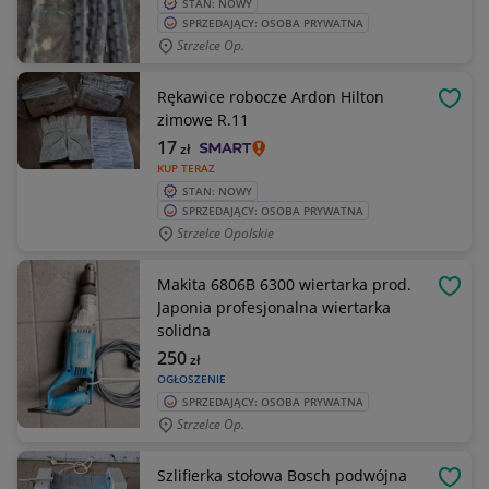
STAN: NOWY
SPRZEDAJĄCY: OSOBA PRYWATNA
Strzelce Op.
Rękawice robocze Ardon Hilton
OBSE
zimowe R.11
17
zł
KUP TERAZ
STAN: NOWY
SPRZEDAJĄCY: OSOBA PRYWATNA
Strzelce Opolskie
Makita 6806B 6300 wiertarka prod.
OBSE
Japonia profesjonalna wiertarka
solidna
250
zł
OGŁOSZENIE
SPRZEDAJĄCY: OSOBA PRYWATNA
Strzelce Op.
Szlifierka stołowa Bosch podwójna
OBSE