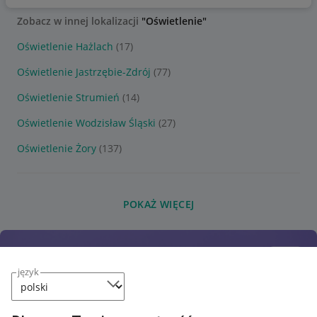
Zobacz w innej lokalizacji
"Oświetlenie"
Oświetlenie Hażlach
(17)
Oświetlenie Jastrzębie-Zdrój
(77)
Oświetlenie Strumień
(14)
Oświetlenie Wodzisław Śląski
(27)
Oświetlenie Żory
(137)
POKAŻ WIĘCEJ
język