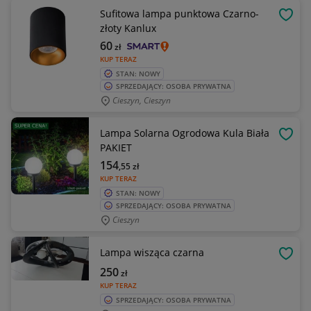
Sufitowa lampa punktowa Czarno-
OBSE
złoty Kanlux
60
zł
KUP TERAZ
STAN: NOWY
SPRZEDAJĄCY: OSOBA PRYWATNA
Cieszyn, Cieszyn
Lampa Solarna Ogrodowa Kula Biała
OBSE
PAKIET
154
,55
zł
KUP TERAZ
STAN: NOWY
SPRZEDAJĄCY: OSOBA PRYWATNA
Cieszyn
Lampa wisząca czarna
OBSE
250
zł
KUP TERAZ
SPRZEDAJĄCY: OSOBA PRYWATNA