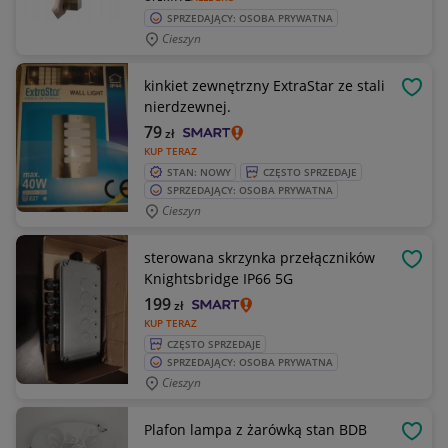
SPRZEDAJĄCY: OSOBA PRYWATNA
Cieszyn
kinkiet zewnętrzny ExtraStar ze stali
OBSE
nierdzewnej.
79
zł
KUP TERAZ
STAN: NOWY
CZĘSTO SPRZEDAJE
SPRZEDAJĄCY: OSOBA PRYWATNA
Cieszyn
sterowana skrzynka przełączników
OBSE
Knightsbridge IP66 5G
199
zł
KUP TERAZ
CZĘSTO SPRZEDAJE
SPRZEDAJĄCY: OSOBA PRYWATNA
Cieszyn
Plafon lampa z żarówką stan BDB
OBSE