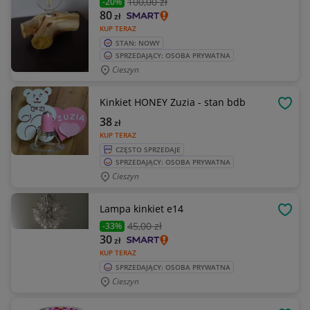
100
,00 zł
-20%
80
zł
KUP TERAZ
STAN: NOWY
SPRZEDAJĄCY: OSOBA PRYWATNA
Cieszyn
Kinkiet HONEY Zuzia - stan bdb
OBSE
38
zł
KUP TERAZ
CZĘSTO SPRZEDAJE
SPRZEDAJĄCY: OSOBA PRYWATNA
Cieszyn
Lampa kinkiet e14
OBSE
45
,00 zł
-33%
30
zł
KUP TERAZ
SPRZEDAJĄCY: OSOBA PRYWATNA
Cieszyn