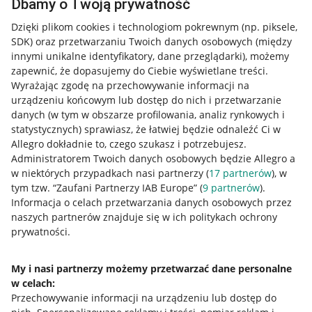
Dbamy o Twoją prywatność
Dzięki plikom cookies i technologiom pokrewnym
(np. piksele,
SDK)
oraz przetwarzaniu Twoich danych osobowych
(między
innymi unikalne identyfikatory, dane przeglądarki)
, możemy
zapewnić, że dopasujemy do Ciebie wyświetlane treści.
Wyrażając zgodę na przechowywanie informacji na
urządzeniu końcowym lub dostęp do nich i przetwarzanie
danych (w tym w obszarze profilowania, analiz rynkowych i
statystycznych) sprawiasz, że łatwiej będzie odnaleźć Ci w
Allegro dokładnie to, czego szukasz i potrzebujesz.
Administratorem Twoich danych osobowych będzie Allegro a
w niektórych przypadkach nasi partnerzy (
17
partnerów
), w
tym tzw. “Zaufani Partnerzy IAB Europe” (
9
partnerów
).
Przydatne informacje
Informacja o celach przetwarzania danych osobowych przez
naszych partnerów znajduje się w ich politykach ochrony
prywatności.
Jak to działa
Napisz do nas
My i nasi partnerzy możemy przetwarzać dane personalne
w celach:
Allegro Gadane dla sprzedających
Przechowywanie informacji na urządzeniu lub dostęp do
Allegro Gadane dla kupujących