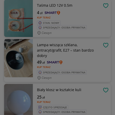
Taśma LED 12V 0.5m
OBSE
4
zł
KUP TERAZ
STAN: NOWY
SPRZEDAJĄCY: OSOBA PRYWATNA
Cieszyn
Lampa wisząca szklana,
OBSE
antracyt/grafit, E27 – stan bardzo
dobry
49
zł
KUP TERAZ
SPRZEDAJĄCY: OSOBA PRYWATNA
Cieszyn
Biały klosz w kształcie kuli
OBSE
25
zł
KUP TERAZ
CZĘSTO SPRZEDAJE
SPRZEDAJĄCY: OSOBA PRYWATNA