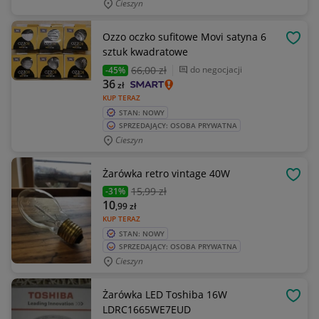
Cieszyn
Ozzo oczko sufitowe Movi satyna 6
OBSE
sztuk kwadratowe
66
,00 zł
do negocjacji
-45%
36
zł
KUP TERAZ
STAN: NOWY
SPRZEDAJĄCY: OSOBA PRYWATNA
Cieszyn
Żarówka retro vintage 40W
OBSE
15
,99 zł
-31%
10
,99
zł
KUP TERAZ
STAN: NOWY
SPRZEDAJĄCY: OSOBA PRYWATNA
Cieszyn
Żarówka LED Toshiba 16W
OBSE
LDRC1665WE7EUD