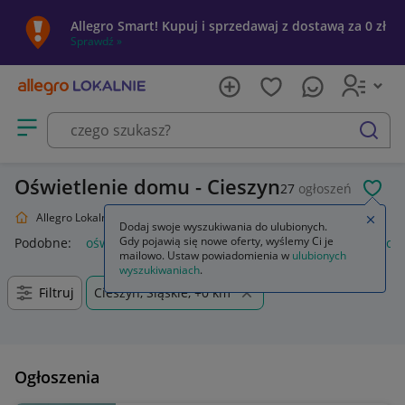
Allegro Smart! Kupuj i sprzedawaj z dostawą za 0 zł
Sprawdź »
Otwórz menu z kategoriami
szukaj
Oświetlenie domu - Cieszyn
27
ogłoszeń
POL
Allegro Lokalnie
Dom i Ogród
Oświetlenie
Zamkn
Dodaj swoje wyszukiwania do ulubionych.
Gdy pojawią się nowe oferty, wyślemy Ci je
Podobne:
oświetlenie
oświetlenie szynowe
oświetlenie sc
mailowo. Ustaw powiadomienia w
ulubionych
wyszukiwaniach
.
Filtruj
Cieszyn, Śląskie, +0 km
Ogłoszenia