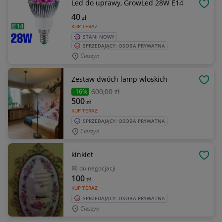
Led do uprawy, GrowLed 28W E14
OBSE
40
zł
KUP TERAZ
STAN: NOWY
SPRZEDAJĄCY: OSOBA PRYWATNA
Cieszyn
Zestaw dwóch lamp wloskich
OBSE
600
,00 zł
-16%
500
zł
KUP TERAZ
SPRZEDAJĄCY: OSOBA PRYWATNA
Cieszyn
kinkiet
OBSE
do negocjacji
100
zł
KUP TERAZ
SPRZEDAJĄCY: OSOBA PRYWATNA
Cieszyn