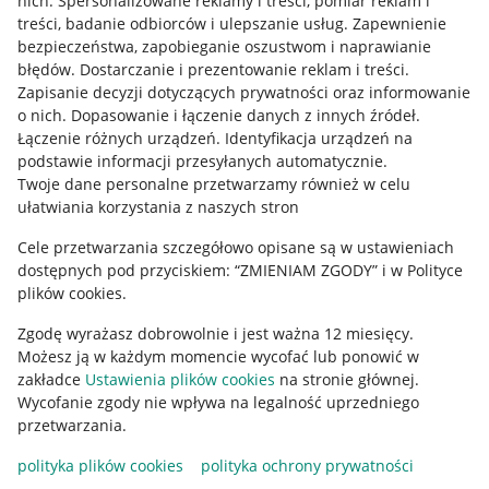
nich
.
Spersonalizowane reklamy i treści, pomiar reklam i
treści, badanie odbiorców i ulepszanie usług
.
Zapewnienie
Mapa miejscowości
bezpieczeństwa, zapobieganie oszustwom i naprawianie
błędów
.
Dostarczanie i prezentowanie reklam i treści
.
Informacje prawne
Zapisanie decyzji dotyczących prywatności oraz informowanie
o nich
.
Dopasowanie i łączenie danych z innych źródeł
.
Regulamin
Łączenie różnych urządzeń
.
Identyfikacja urządzeń na
podstawie informacji przesyłanych automatycznie
.
Polityka plików "cookies"
Twoje dane personalne przetwarzamy również w celu
ułatwiania korzystania z naszych stron
Ustawienia plików "cookies"
Cele przetwarzania szczegółowo opisane są w ustawieniach
Udostępnianie lokalizacji
dostępnych pod przyciskiem: “ZMIENIAM ZGODY” i w Polityce
Informacje dla Aktu o Usługach Cyfrowych
plików cookies.
Zgodę wyrażasz dobrowolnie i jest ważna 12 miesięcy.
Pobierz aplikację
Możesz ją w każdym momencie wycofać lub ponowić w
zakładce
Ustawienia plików cookies
na stronie głównej.
Wycofanie zgody nie wpływa na legalność uprzedniego
przetwarzania.
polityka plików cookies
polityka ochrony prywatności