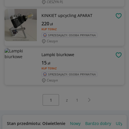
CIESZYN PL
KINKIET upcycling APARAT
OBSE
220
zł
KUP TERAZ
SPRZEDAJĄCY: OSOBA PRYWATNA
Cieszyn
Lampki biurkowe
OBSE
15
zł
KUP TERAZ
SPRZEDAJĄCY: OSOBA PRYWATNA
Cieszyn
Wybierz stronę:
Następna strona
z
1
Stan przedmiotu: Oświetlenie
Nowy
Bardzo dobry
Używa