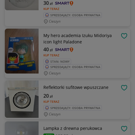
30
zł
KUP TERAZ
SPRZEDAJĄCY: OSOBA PRYWATNA
Cieszyn
My hero academia Izuku Midoriya
OBSE
icon light Paladone
40
zł
KUP TERAZ
STAN: NOWY
SPRZEDAJĄCY: OSOBA PRYWATNA
Cieszyn
Reflektorki sufitowe wpuszczane
OBSE
20
zł
KUP TERAZ
SPRZEDAJĄCY: OSOBA PRYWATNA
Cieszyn
Lampka z drewna perukowca
OBSE