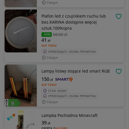
Cieszyn
Plafon led z czujnikiem ruchu lub
OBSE
bez.KARINA dostępne więcej
sztuk.100%spra
68
,00 zł
-39%
41
zł
KUP TERAZ
SPRZEDAJĄCY: OSOBA PRYWATNA
Cieszyn
Lampy listwy stojące led smart RGB
OBSE
150
zł
KUP TERAZ
STAN: NOWY
SPRZEDAJĄCY: OSOBA PRYWATNA
Cieszyn
Lampka Pochodnia Minecraft
39
zł
OFERTA Z
ALLEGRO