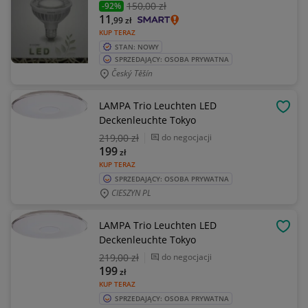
150
,00 zł
-92%
11
,99
zł
KUP TERAZ
STAN: NOWY
SPRZEDAJĄCY: OSOBA PRYWATNA
Český Těšín
LAMPA Trio Leuchten LED
OBSE
Deckenleuchte Tokyo
219
,00 zł
do negocjacji
199
zł
KUP TERAZ
SPRZEDAJĄCY: OSOBA PRYWATNA
CIESZYN PL
LAMPA Trio Leuchten LED
OBSE
Deckenleuchte Tokyo
219
,00 zł
do negocjacji
199
zł
KUP TERAZ
SPRZEDAJĄCY: OSOBA PRYWATNA