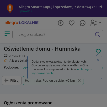
Allegro Smart! Kupuj i sprzedawaj z dostawą za 0 zł
Sprawdź »
Otwórz menu z kategoriami
szukaj
Oświetlenie domu - Humniska
POL
23
ogłoszenia
Zamkn
Allegro Lokalnie
Dom i Ogród
Oświetlenie
Dodaj swoje wyszukiwania do ulubionych.
Gdy pojawią się nowe oferty, wyślemy Ci je
Podobne:
oświetlenie
oświetlenie szynowe
oświetlenie sc
mailowo. Ustaw powiadomienia w
ulubionych
wyszukiwaniach
.
Filtruj
Humniska, Podkarpackie, +0 km
Ogłoszenia promowane