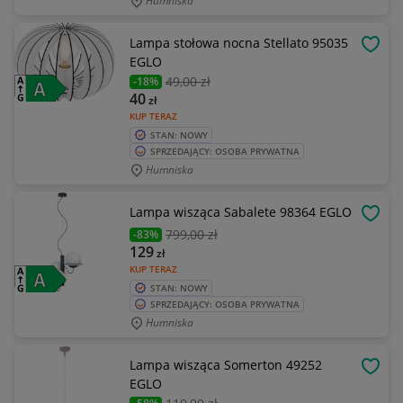
Humniska
Lampa stołowa nocna Stellato 95035
OBSE
EGLO
49
,00 zł
-18%
40
zł
KUP TERAZ
STAN: NOWY
SPRZEDAJĄCY: OSOBA PRYWATNA
Humniska
Lampa wisząca Sabalete 98364 EGLO
OBSE
799
,00 zł
-83%
129
zł
KUP TERAZ
STAN: NOWY
SPRZEDAJĄCY: OSOBA PRYWATNA
Humniska
Lampa wisząca Somerton 49252
OBSE
EGLO