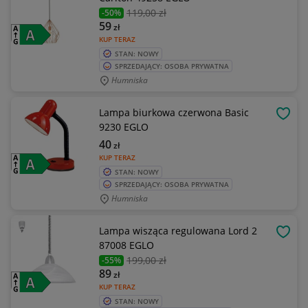
119
,00 zł
-50%
59
zł
KUP TERAZ
STAN: NOWY
SPRZEDAJĄCY: OSOBA PRYWATNA
Humniska
Lampa biurkowa czerwona Basic
OBSE
9230 EGLO
40
zł
KUP TERAZ
STAN: NOWY
SPRZEDAJĄCY: OSOBA PRYWATNA
Humniska
Lampa wisząca regulowana Lord 2
OBSE
87008 EGLO
199
,00 zł
-55%
89
zł
KUP TERAZ
STAN: NOWY