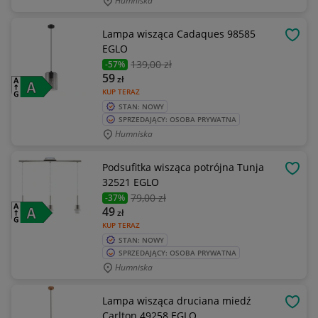
Humniska
Lampa wisząca Cadaques 98585
OBSE
EGLO
139
,00 zł
-57%
59
zł
KUP TERAZ
STAN: NOWY
SPRZEDAJĄCY: OSOBA PRYWATNA
Humniska
Podsufitka wisząca potrójna Tunja
OBSE
32521 EGLO
79
,00 zł
-37%
49
zł
KUP TERAZ
STAN: NOWY
SPRZEDAJĄCY: OSOBA PRYWATNA
Humniska
Lampa wisząca druciana miedź
OBSE
Carlton 49258 EGLO