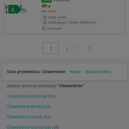
119
,00 zł
-58%
49
zł
KUP TERAZ
STAN: NOWY
SPRZEDAJĄCY: OSOBA PRYWATNA
Humniska
Wybierz stronę:
Następna strona
z
1
Stan przedmiotu: Oświetlenie
Nowy
Bardzo dobry
Zobacz w innej lokalizacji
"Oświetlenie"
Oświetlenie Brzozów
(50)
Oświetlenie Besko
(20)
Oświetlenie Sanok
(42)
Oświetlenie Morochów
(48)