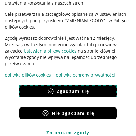
ułatwiania korzystania z naszych stron
Ustawienia plików "cookies"
Cele przetwarzania szczegółowo opisane są w ustawieniach
Udostępnianie lokalizacji
dostępnych pod przyciskiem: “ZMIENIAM ZGODY” i w Polityce
Informacje dla Aktu o Usługach Cyfrowych
plików cookies.
Zgodę wyrażasz dobrowolnie i jest ważna 12 miesięcy.
Pobierz aplikację
Możesz ją w każdym momencie wycofać lub ponowić w
zakładce
Ustawienia plików cookies
na stronie głównej.
Wycofanie zgody nie wpływa na legalność uprzedniego
przetwarzania.
polityka plików cookies
polityka ochrony prywatności
Zgadzam się
Nie zgadzam się
Korzystanie z serwisu oznacza akceptację
regulaminu
.
Zmieniam zgody