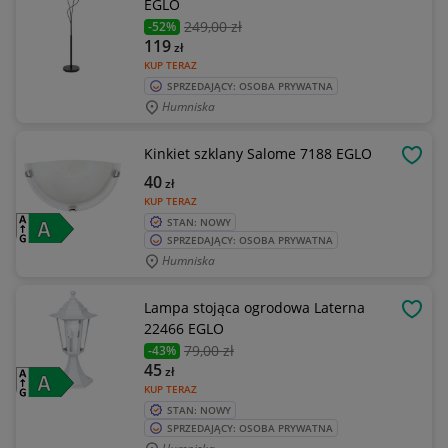
EGLO
249
,00 zł
-52%
119
zł
KUP TERAZ
SPRZEDAJĄCY: OSOBA PRYWATNA
Humniska
Kinkiet szklany Salome 7188 EGLO
OBSE
40
zł
KUP TERAZ
STAN: NOWY
SPRZEDAJĄCY: OSOBA PRYWATNA
Humniska
Lampa stojąca ogrodowa Laterna
OBSE
22466 EGLO
79
,00 zł
-43%
45
zł
KUP TERAZ
STAN: NOWY
SPRZEDAJĄCY: OSOBA PRYWATNA