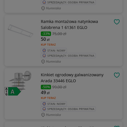
SPRZEDAJĄCY: OSOBA PRYWATNA
Humniska
Ramka montażowa natynkowa
OBSE
Salobrena 1 61361 EGLO
75
,00 zł
-33%
50
zł
KUP TERAZ
STAN: NOWY
SPRZEDAJĄCY: OSOBA PRYWATNA
Humniska
Kinkiet ogrodowy galwanizowany
OBSE
Arada 33446 EGLO
99
,00 zł
-50%
49
zł
KUP TERAZ
STAN: NOWY
SPRZEDAJĄCY: OSOBA PRYWATNA
Humniska