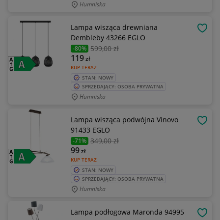
Humniska
Lampa wisząca drewniana
OBSE
Dembleby 43266 EGLO
599
,00 zł
-80%
119
zł
KUP TERAZ
STAN: NOWY
SPRZEDAJĄCY: OSOBA PRYWATNA
Humniska
Lampa wisząca podwójna Vinovo
OBSE
91433 EGLO
349
,00 zł
-71%
99
zł
KUP TERAZ
STAN: NOWY
SPRZEDAJĄCY: OSOBA PRYWATNA
Humniska
Lampa podłogowa Maronda 94995
OBSE