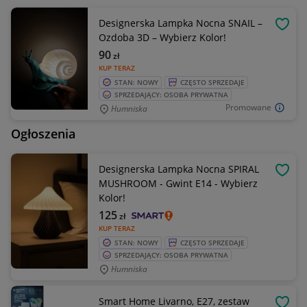
Designerska Lampka Nocna SNAIL –
OBSE
Ozdoba 3D – Wybierz Kolor!
90
zł
KUP TERAZ
STAN: NOWY
CZĘSTO SPRZEDAJE
SPRZEDAJĄCY: OSOBA PRYWATNA
Promowane
Humniska
Ogłoszenia
Designerska Lampka Nocna SPIRAL
OBSE
MUSHROOM - Gwint E14 - Wybierz
Kolor!
125
zł
KUP TERAZ
STAN: NOWY
CZĘSTO SPRZEDAJE
SPRZEDAJĄCY: OSOBA PRYWATNA
Humniska
Smart Home Livarno, E27, zestaw