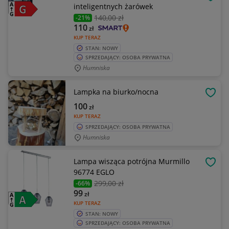
OBSE
inteligentnych żarówek
140
,00 zł
-21%
110
zł
KUP TERAZ
STAN: NOWY
SPRZEDAJĄCY: OSOBA PRYWATNA
Humniska
Lampka na biurko/nocna
OBSE
100
zł
KUP TERAZ
SPRZEDAJĄCY: OSOBA PRYWATNA
Humniska
Lampa wisząca potrójna Murmillo
OBSE
96774 EGLO
299
,00 zł
-66%
99
zł
KUP TERAZ
STAN: NOWY
SPRZEDAJĄCY: OSOBA PRYWATNA