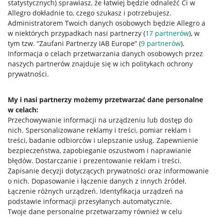
statystycznych) sprawiasz, że łatwiej będzie odnaleźć Ci w
Allegro dokładnie to, czego szukasz i potrzebujesz.
Administratorem Twoich danych osobowych będzie Allegro a
w niektórych przypadkach nasi partnerzy (
17
partnerów
), w
tym tzw. “Zaufani Partnerzy IAB Europe” (
9
partnerów
).
Przydatne informacje
Informacja o celach przetwarzania danych osobowych przez
naszych partnerów znajduje się w ich politykach ochrony
prywatności.
Jak to działa
Napisz do nas
My i nasi partnerzy możemy przetwarzać dane personalne
w celach:
Allegro Gadane dla sprzedających
Przechowywanie informacji na urządzeniu lub dostęp do
Allegro Gadane dla kupujących
nich
.
Spersonalizowane reklamy i treści, pomiar reklam i
treści, badanie odbiorców i ulepszanie usług
.
Zapewnienie
Mapa miejscowości
bezpieczeństwa, zapobieganie oszustwom i naprawianie
błędów
.
Dostarczanie i prezentowanie reklam i treści
.
Informacje prawne
Zapisanie decyzji dotyczących prywatności oraz informowanie
o nich
.
Dopasowanie i łączenie danych z innych źródeł
.
Regulamin
Łączenie różnych urządzeń
.
Identyfikacja urządzeń na
podstawie informacji przesyłanych automatycznie
.
Polityka plików "cookies"
Twoje dane personalne przetwarzamy również w celu