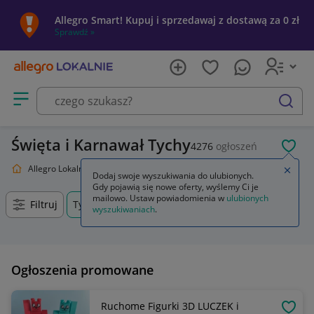
Allegro Smart! Kupuj i sprzedawaj z dostawą za 0 zł
Sprawdź »
Otwórz menu z kategoriami
szukaj
Święta i Karnawał Tychy
4276
ogłoszeń
POL
Allegro Lokalnie
Dom i Ogród
Święta i Karnawał
Zamkn
Dodaj swoje wyszukiwania do ulubionych.
Gdy pojawią się nowe oferty, wyślemy Ci je
mailowo. Ustaw powiadomienia w
ulubionych
Filtruj
Tychy, Śląskie, +0 km
wyszukiwaniach
.
Ogłoszenia promowane
Ruchome Figurki 3D LUCZEK i
OBSE