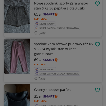
Nowe spodenki szorty Zara wysoki
OBSE
stan S XS 36 pepitka złote guziki
65
zł
KUP TERAZ
STAN: NOWY
SPRZEDAJĄCY: OSOBA PRYWATNA
Tychy
spodnie Zara różowe pudrowy róż XS
OBSE
s 36 34 wysoki stan w kant
garniturowe
69
zł
KUP TERAZ
STAN: NOWY
SPRZEDAJĄCY: OSOBA PRYWATNA
Tychy
Czarny shopper parfois
OBSE
35
zł
KUP TERAZ
SPRZEDAJĄCY: OSOBA PRYWATNA