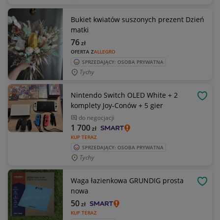
Bukiet kwiatów suszonych prezent Dzień
matki
76
zł
OFERTA Z
ALLEGRO
SPRZEDAJĄCY: OSOBA PRYWATNA
Tychy
Nintendo Switch OLED White + 2
OBSE
komplety Joy-Conów + 5 gier
do negocjacji
1 700
zł
KUP TERAZ
SPRZEDAJĄCY: OSOBA PRYWATNA
Tychy
Waga łazienkowa GRUNDIG prosta
OBSE
nowa
50
zł
KUP TERAZ