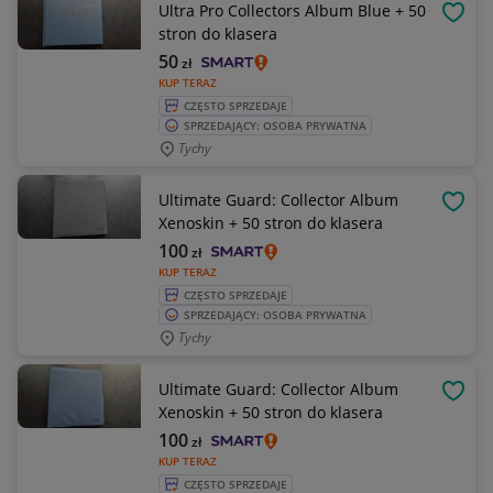
Ultra Pro Collectors Album Blue + 50
OBSE
stron do klasera
50
zł
KUP TERAZ
CZĘSTO SPRZEDAJE
SPRZEDAJĄCY: OSOBA PRYWATNA
Tychy
Ultimate Guard: Collector Album
OBSE
Xenoskin + 50 stron do klasera
100
zł
KUP TERAZ
CZĘSTO SPRZEDAJE
SPRZEDAJĄCY: OSOBA PRYWATNA
Tychy
Ultimate Guard: Collector Album
OBSE
Xenoskin + 50 stron do klasera
100
zł
KUP TERAZ
CZĘSTO SPRZEDAJE