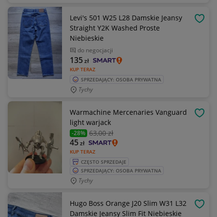
Levi's 501 W25 L28 Damskie Jeansy
OBSE
Straight Y2K Washed Proste
Niebieskie
do negocjacji
135
zł
KUP TERAZ
SPRZEDAJĄCY: OSOBA PRYWATNA
Tychy
Warmachine Mercenaries Vanguard
OBSE
light warjack
63
,00 zł
-28%
45
zł
KUP TERAZ
CZĘSTO SPRZEDAJE
SPRZEDAJĄCY: OSOBA PRYWATNA
Tychy
Hugo Boss Orange J20 Slim W31 L32
OBSE
Damskie Jeansy Slim Fit Niebieskie