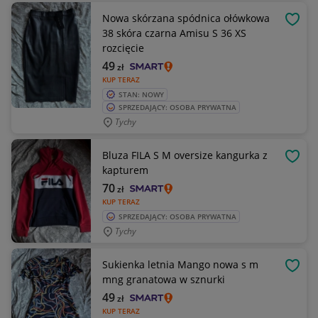
Nowa skórzana spódnica ołówkowa
OBSE
38 skóra czarna Amisu S 36 XS
rozcięcie
49
zł
KUP TERAZ
STAN: NOWY
SPRZEDAJĄCY: OSOBA PRYWATNA
Tychy
Bluza FILA S M oversize kangurka z
OBSE
kapturem
70
zł
KUP TERAZ
SPRZEDAJĄCY: OSOBA PRYWATNA
Tychy
Sukienka letnia Mango nowa s m
OBSE
mng granatowa w sznurki
49
zł
KUP TERAZ