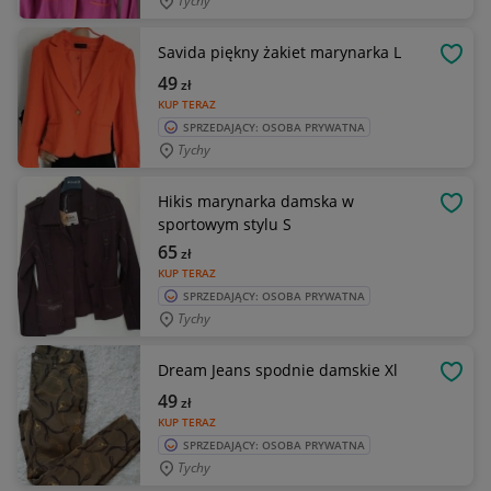
Tychy
Savida piękny żakiet marynarka L
OBSE
49
zł
KUP TERAZ
SPRZEDAJĄCY: OSOBA PRYWATNA
Tychy
Hikis marynarka damska w
OBSE
sportowym stylu S
65
zł
KUP TERAZ
SPRZEDAJĄCY: OSOBA PRYWATNA
Tychy
Dream Jeans spodnie damskie Xl
OBSE
49
zł
KUP TERAZ
SPRZEDAJĄCY: OSOBA PRYWATNA
Tychy