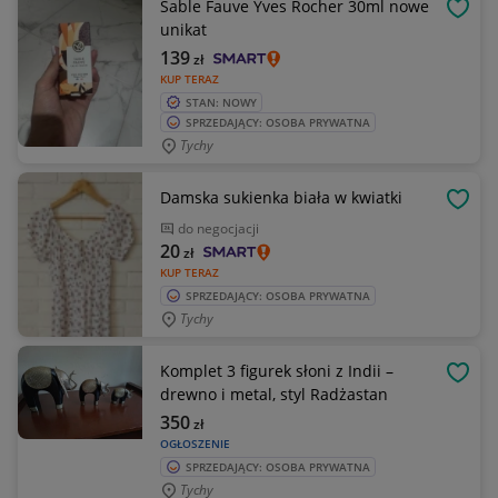
Sable Fauve Yves Rocher 30ml nowe
OBSE
unikat
139
zł
KUP TERAZ
STAN: NOWY
SPRZEDAJĄCY: OSOBA PRYWATNA
Tychy
Damska sukienka biała w kwiatki
OBSE
do negocjacji
20
zł
KUP TERAZ
SPRZEDAJĄCY: OSOBA PRYWATNA
Tychy
Komplet 3 figurek słoni z Indii –
OBSE
drewno i metal, styl Radżastan
350
zł
OGŁOSZENIE
SPRZEDAJĄCY: OSOBA PRYWATNA
Tychy