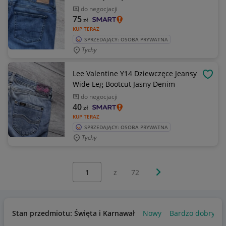
do negocjacji
75
zł
KUP TERAZ
SPRZEDAJĄCY: OSOBA PRYWATNA
Tychy
Lee Valentine Y14 Dziewczęce Jeansy
OBSE
Wide Leg Bootcut Jasny Denim
do negocjacji
40
zł
KUP TERAZ
SPRZEDAJĄCY: OSOBA PRYWATNA
Tychy
Wybierz stronę:
Następna strona
z
72
Stan przedmiotu: Święta i Karnawał
Nowy
Bardzo dobry