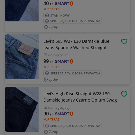
40
zł
KUP TERAZ
STAN: NOWY
SPRZEDAJĄCY: OSOBA PRYWATNA
Tychy
Levi's 595 W27 L30 Damskie Blue
OBSE
Jeans Spodnie Washed Straight
do negocjacji
99
zł
KUP TERAZ
SPRZEDAJĄCY: OSOBA PRYWATNA
Tychy
Levi's High Rise Straight W28 L30
OBSE
Damskie Jeansy Czarne Opium Swag
do negocjacji
90
zł
KUP TERAZ
SPRZEDAJĄCY: OSOBA PRYWATNA
Tychy