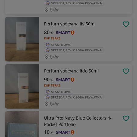
SPRZEDAJĄCY: OSOBA PRYWATNA
Tychy
Perfum yodeyma lis 50ml
OBSE
80
zł
KUP TERAZ
STAN: NOWY
SPRZEDAJĄCY: OSOBA PRYWATNA
Tychy
Perfum yodeyma lido 50ml
OBSE
90
zł
KUP TERAZ
STAN: NOWY
SPRZEDAJĄCY: OSOBA PRYWATNA
Tychy
Ultra Pro: Navy Blue Collectors 4-
OBSE
Pocket Portfolio
10
zł