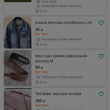
STAN: NOWY
SPRZEDAJĄCY: OSOBA PRYWATNA
Tychy
Katana jeansowa przedłużana L/xl
OBSE
45
zł
KUP TERAZ
SPRZEDAJĄCY: OSOBA PRYWATNA
Tychy
Marc Cain szekoki piękny pasek
OBSE
pleciony M
89
zł
KUP TERAZ
SPRZEDAJĄCY: OSOBA PRYWATNA
Tychy
Ted Baker skórzana torebka
OBSE
300
zł
KUP TERAZ