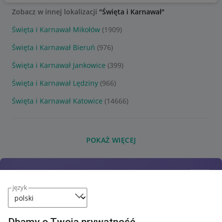
Zobacz w innej lokalizacji
"Święta i Karnawał"
Święta i Karnawał Mikołów
(1909)
Święta i Karnawał Bieruń
(976)
Święta i Karnawał Jankowice
(399)
Święta i Karnawał Lędziny
(966)
Święta i Karnawał Katowice
(14666)
POKAŻ WIĘCEJ
język