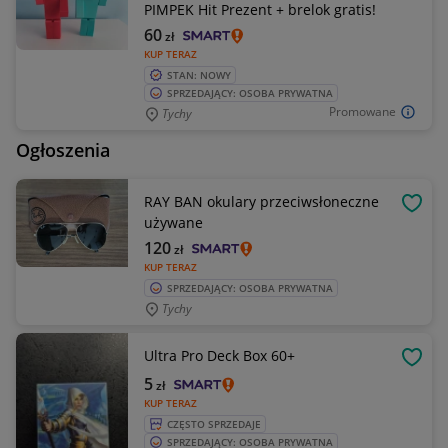
PIMPEK Hit Prezent + brelok gratis!
60
zł
KUP TERAZ
STAN: NOWY
SPRZEDAJĄCY: OSOBA PRYWATNA
Promowane
Tychy
Ogłoszenia
RAY BAN okulary przeciwsłoneczne
OBSE
używane
120
zł
KUP TERAZ
SPRZEDAJĄCY: OSOBA PRYWATNA
Tychy
Ultra Pro Deck Box 60+
OBSE
5
zł
KUP TERAZ
CZĘSTO SPRZEDAJE
SPRZEDAJĄCY: OSOBA PRYWATNA