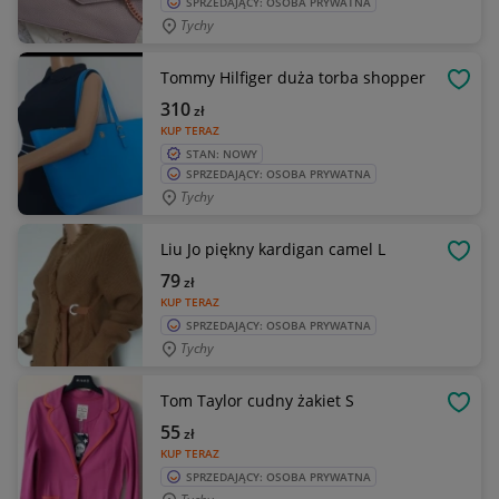
SPRZEDAJĄCY: OSOBA PRYWATNA
Tychy
Tommy Hilfiger duża torba shopper
OBSE
310
zł
KUP TERAZ
STAN: NOWY
SPRZEDAJĄCY: OSOBA PRYWATNA
Tychy
Liu Jo piękny kardigan camel L
OBSE
79
zł
KUP TERAZ
SPRZEDAJĄCY: OSOBA PRYWATNA
Tychy
Tom Taylor cudny żakiet S
OBSE
55
zł
KUP TERAZ
SPRZEDAJĄCY: OSOBA PRYWATNA