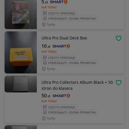
5
zł
KUP TERAZ
CZĘSTO SPRZEDAJE
SPRZEDAJĄCY: OSOBA PRYWATNA
Tychy
Ultra Pro Dual Deck Box
OBSE
10
zł
KUP TERAZ
CZĘSTO SPRZEDAJE
SPRZEDAJĄCY: OSOBA PRYWATNA
Tychy
Ultra Pro Collectors Album Black + 50
OBSE
stron do klasera
50
zł
KUP TERAZ
CZĘSTO SPRZEDAJE
SPRZEDAJĄCY: OSOBA PRYWATNA
Tychy