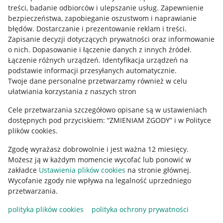
treści, badanie odbiorców i ulepszanie usług
.
Zapewnienie
Mapa miejscowości
bezpieczeństwa, zapobieganie oszustwom i naprawianie
błędów
.
Dostarczanie i prezentowanie reklam i treści
.
Informacje prawne
Zapisanie decyzji dotyczących prywatności oraz informowanie
o nich
.
Dopasowanie i łączenie danych z innych źródeł
.
Regulamin
Łączenie różnych urządzeń
.
Identyfikacja urządzeń na
podstawie informacji przesyłanych automatycznie
.
Polityka plików "cookies"
Twoje dane personalne przetwarzamy również w celu
ułatwiania korzystania z naszych stron
Ustawienia plików "cookies"
Cele przetwarzania szczegółowo opisane są w ustawieniach
Udostępnianie lokalizacji
dostępnych pod przyciskiem: “ZMIENIAM ZGODY” i w Polityce
Informacje dla Aktu o Usługach Cyfrowych
plików cookies.
Zgodę wyrażasz dobrowolnie i jest ważna 12 miesięcy.
Pobierz aplikację
Możesz ją w każdym momencie wycofać lub ponowić w
zakładce
Ustawienia plików cookies
na stronie głównej.
Wycofanie zgody nie wpływa na legalność uprzedniego
przetwarzania.
polityka plików cookies
polityka ochrony prywatności