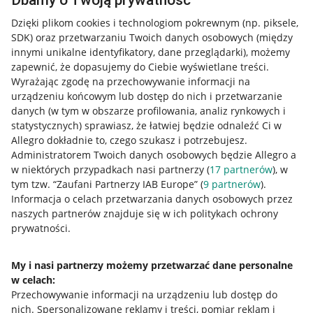
Dbamy o Twoją prywatność
Dzięki plikom cookies i technologiom pokrewnym
(np. piksele,
SDK)
oraz przetwarzaniu Twoich danych osobowych
(między
innymi unikalne identyfikatory, dane przeglądarki)
, możemy
zapewnić, że dopasujemy do Ciebie wyświetlane treści.
Wyrażając zgodę na przechowywanie informacji na
urządzeniu końcowym lub dostęp do nich i przetwarzanie
danych (w tym w obszarze profilowania, analiz rynkowych i
statystycznych) sprawiasz, że łatwiej będzie odnaleźć Ci w
Allegro dokładnie to, czego szukasz i potrzebujesz.
Administratorem Twoich danych osobowych będzie Allegro a
w niektórych przypadkach nasi partnerzy (
17
partnerów
), w
tym tzw. “Zaufani Partnerzy IAB Europe” (
9
partnerów
).
Przydatne informacje
Informacja o celach przetwarzania danych osobowych przez
naszych partnerów znajduje się w ich politykach ochrony
prywatności.
Jak to działa
Napisz do nas
My i nasi partnerzy możemy przetwarzać dane personalne
w celach:
Allegro Gadane dla sprzedających
Przechowywanie informacji na urządzeniu lub dostęp do
Allegro Gadane dla kupujących
nich
.
Spersonalizowane reklamy i treści, pomiar reklam i