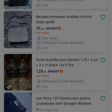
Tychy
Beżowa kremowa torebka Ochnik
OBSE
złote zamki
35
zł
KUP TERAZ
STAN: NOWY
SPRZEDAJĄCY: OSOBA PRYWATNA
Tychy
Pusta butelka jack daniels 1,75 l 3 szt
OBSE
+ 3 x 1l black +3x1l fire
129
zł
KUP TERAZ
SPRZEDAJĄCY: OSOBA PRYWATNA
Tychy
Lee Perry 12Y Dziewczęce Jeansy
OBSE
Granatowe Slim Straight Washed
do negocjacji