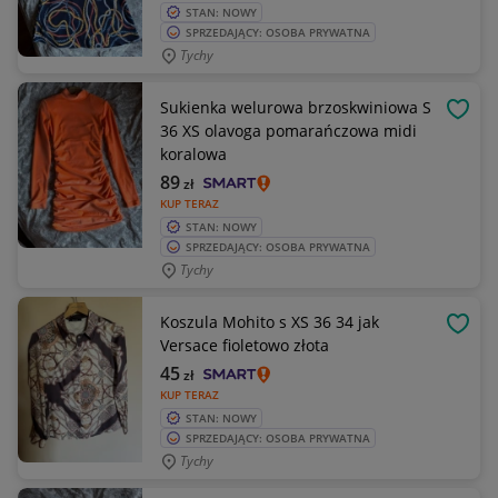
STAN: NOWY
SPRZEDAJĄCY: OSOBA PRYWATNA
Tychy
Sukienka welurowa brzoskwiniowa S
OBSE
36 XS olavoga pomarańczowa midi
koralowa
89
zł
KUP TERAZ
STAN: NOWY
SPRZEDAJĄCY: OSOBA PRYWATNA
Tychy
Koszula Mohito s XS 36 34 jak
OBSE
Versace fioletowo złota
45
zł
KUP TERAZ
STAN: NOWY
SPRZEDAJĄCY: OSOBA PRYWATNA
Tychy