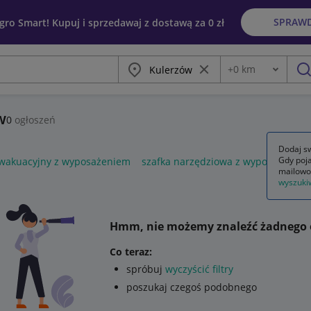
SPRAW
egro Smart! Kupuj i sprzedawaj z dostawą za 0 zł
Miasto
Wyczyść frazę
+
0
km
Odległość
szu
w
0
ogłoszeń
Dodaj sw
Gdy poja
ewakuacyjny z wyposażeniem
szafka narzędziowa z wyposażenie
mailowo
wyszuki
Hmm, nie możemy znaleźć żadnego 
Co teraz:
spróbuj
wyczyścić filtry
poszukaj czegoś podobnego