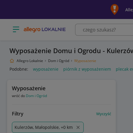
All
Otwórz menu z kategoriami
Wyposażenie Domu i Ogrodu - Kulerzó
Allegro Lokalnie
Dom i Ogród
Wyposażenie
Podobne:
wyposażenie
piórnik z wyposażeniem
plecak 
Wyposażenie
wróć do
Dom i Ogród
Filtry
Wyczyść
Kulerzów, Małopolskie, +0 km