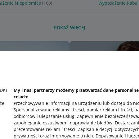
ażenie Niepołomice
(163)
Wyposażenie Raba
POKAŻ WIĘCEJ
SDK)
My i nasi partnerzy możemy przetwarzać dane personaln
celach:
że
Przechowywanie informacji na urządzeniu lub dostęp do ni
Spersonalizowane reklamy i treści, pomiar reklam i treści, b
odbiorców i ulepszanie usług
.
Zapewnienie bezpieczeństwa,
zapobieganie oszustwom i naprawianie błędów
.
Dostarczani
prezentowanie reklam i treści
.
Zapisanie decyzji dotyczącyc
prywatności oraz informowanie o nich
.
Dopasowanie i łącze