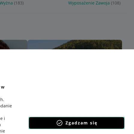
 Wyżna
(183)
Wyposażenie Zawoja
(108)
e w
ch
.
adanie
e i
Zgadzam się
h
nie