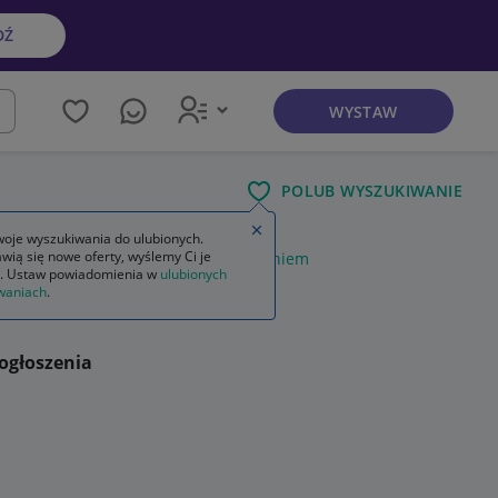
DŹ
WYSTAW
kaj
POLUB WYSZUKIWANIE
Zamknij wskazówkę
oje wyszukiwania do ulubionych.
wią się nowe oferty, wyślemy Ci je
m
skrzynka narzędziowa z wyposażeniem
. Ustaw powiadomienia w
ulubionych
waniach
.
ogłoszenia