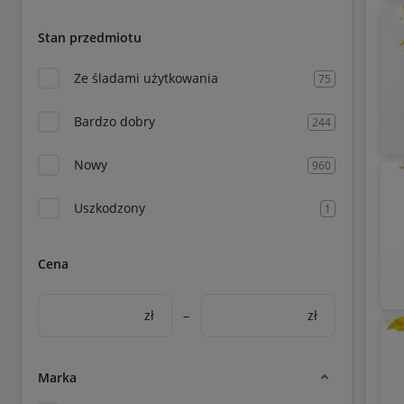
Stan przedmiotu
Ze śladami użytkowania
75
Bardzo dobry
244
Nowy
960
Uszkodzony
1
Cena
zł
–
zł
Marka