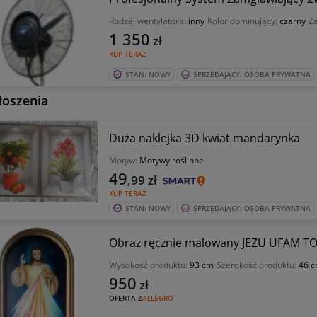
Rodzaj wentylatora:
inny
Kolor dominujący:
czarny
Za
1 350
zł
KUP TERAZ
STAN: NOWY
SPRZEDAJĄCY: OSOBA PRYWATNA
łoszenia
Duża naklejka 3D kwiat mandarynka
Motyw:
Motywy roślinne
49
,99
zł
KUP TERAZ
STAN: NOWY
SPRZEDAJĄCY: OSOBA PRYWATNA
Obraz ręcznie malowany JEZU UFAM T
Wysokość produktu:
93 cm
Szerokość produktu:
46 
950
zł
OFERTA Z
ALLEGRO