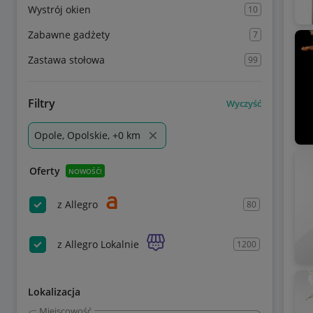
Wystrój okien
10
Zabawne gadżety
7
Zastawa stołowa
99
Filtry
Wyczyść
Opole, Opolskie, +0 km
Oferty
NOWOŚĆ!
z Allegro
80
z Allegro Lokalnie
1200
Lokalizacja
Miejscowość