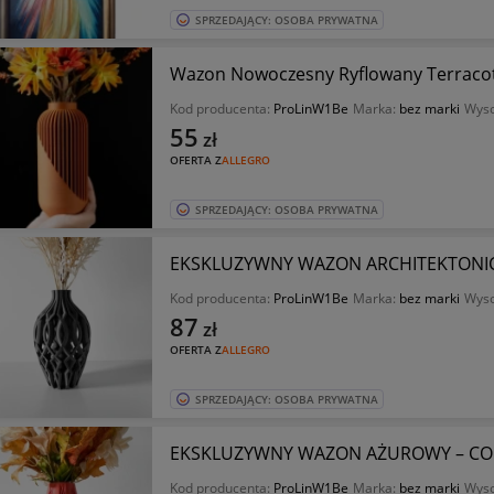
SPRZEDAJĄCY: OSOBA PRYWATNA
Wazon Nowoczesny Ryflowany Terraco
Kod producenta:
ProLinW1Be
Marka:
bez marki
Wyso
55
zł
OFERTA Z
ALLEGRO
SPRZEDAJĄCY: OSOBA PRYWATNA
EKSKLUZYWNY WAZON ARCHITEKTONIC
Kod producenta:
ProLinW1Be
Marka:
bez marki
Wyso
87
zł
OFERTA Z
ALLEGRO
SPRZEDAJĄCY: OSOBA PRYWATNA
EKSKLUZYWNY WAZON AŻUROWY – COR
Kod producenta:
ProLinW1Be
Marka:
bez marki
Wyso