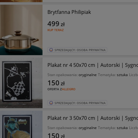
Brytfanna Philipiak
499
zł
KUP TERAZ
SPRZEDAJĄCY: OSOBA PRYWATNA
Plakat nr 4 50x70 cm | Autorski | Sy
Stan opakowania:
oryginalne
Tematyka:
sztuka
Liczb
150
zł
OFERTA Z
ALLEGRO
SPRZEDAJĄCY: OSOBA PRYWATNA
Plakat nr 3 50x70 cm | Autorski | Sy
Stan opakowania:
oryginalne
Tematyka:
sztuka
Liczb
150
zł