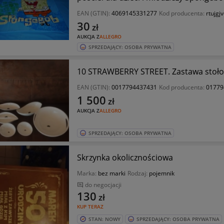
EAN (GTIN):
4069145331277
Kod producenta:
rtujgj
30
zł
AUKCJA Z
ALLEGRO
SPRZEDAJĄCY: OSOBA PRYWATNA
10 STRAWBERRY STREET. Zastawa stoło
EAN (GTIN):
0017794437431
Kod producenta:
01779
1 500
zł
AUKCJA Z
ALLEGRO
SPRZEDAJĄCY: OSOBA PRYWATNA
Skrzynka okolicznościowa
Marka:
bez marki
Rodzaj:
pojemnik
do negocjacji
130
zł
KUP TERAZ
STAN: NOWY
SPRZEDAJĄCY: OSOBA PRYWATNA