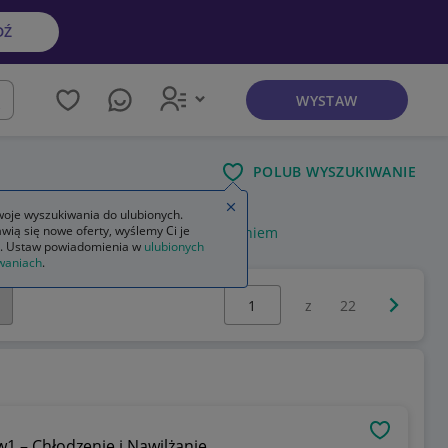
DŹ
WYSTAW
kaj
POLUB WYSZUKIWANIE
Zamknij wskazówkę
oje wyszukiwania do ulubionych.
wią się nowe oferty, wyślemy Ci je
m
skrzynka narzędziowa z wyposażeniem
. Ustaw powiadomienia w
ulubionych
waniach
.
Wybierz stronę:
Następna 
z
22
OBSERWU
Profesjonalny System Zamgławiający 2w1 – Chłodzenie i Nawilżanie.