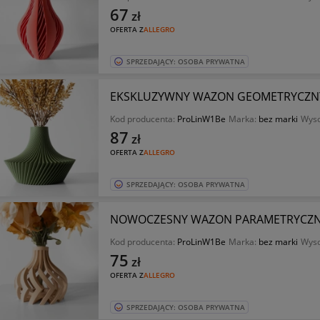
67
zł
OFERTA Z
ALLEGRO
SPRZEDAJĄCY: OSOBA PRYWATNA
EKSKLUZYWNY WAZON GEOMETRYCZNY 
Kod producenta:
ProLinW1Be
Marka:
bez marki
Wyso
87
zł
OFERTA Z
ALLEGRO
SPRZEDAJĄCY: OSOBA PRYWATNA
NOWOCZESNY WAZON PARAMETRYCZNY 
Kod producenta:
ProLinW1Be
Marka:
bez marki
Wyso
75
zł
OFERTA Z
ALLEGRO
SPRZEDAJĄCY: OSOBA PRYWATNA