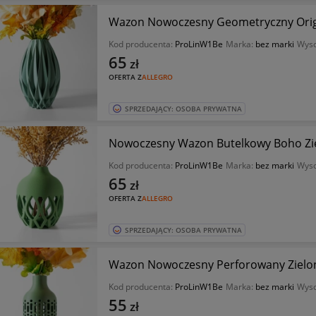
Wazon Nowoczesny Geometryczny Ori
Kod producenta:
ProLinW1Be
Marka:
bez marki
Wyso
65
zł
OFERTA Z
ALLEGRO
SPRZEDAJĄCY: OSOBA PRYWATNA
Nowoczesny Wazon Butelkowy Boho Zi
Kod producenta:
ProLinW1Be
Marka:
bez marki
Wyso
65
zł
OFERTA Z
ALLEGRO
SPRZEDAJĄCY: OSOBA PRYWATNA
Wazon Nowoczesny Perforowany Zielo
Kod producenta:
ProLinW1Be
Marka:
bez marki
Wyso
55
zł