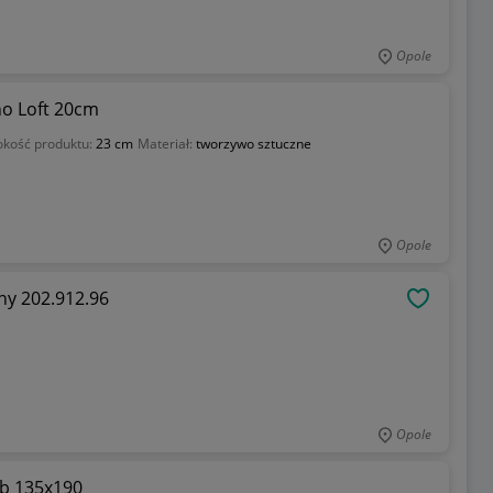
Opole
o Loft 20cm
kość produktu:
23 cm
Materiał:
tworzywo sztuczne
Opole
ny 202.912.96
OBSERWU
Opole
ob 135x190