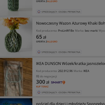
OFERTA Z
ALLEGRO
SPRZEDAJĄCY: OSOBA PRYWATNA
Nowoczesny Wazon Ażurowy Khaki Boh
Kod producenta:
ProLinW1Be
Marka:
bez marki
Wyso
65
zł
OFERTA Z
ALLEGRO
SPRZEDAJĄCY: OSOBA PRYWATNA
IKEA DUNSON Wózek/kratka jasnozielo
Kod producenta:
202.912.96
Marka:
IKEA
do negocjacji
300
zł
KUP TERAZ
SPRZEDAJĄCY: OSOBA PRYWATNA
pościel dla dzieci i młodzieży Spongeb