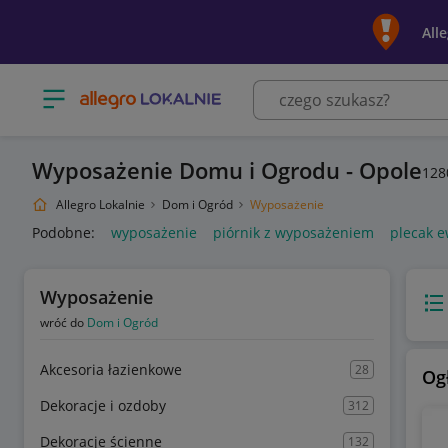
All
Otwórz menu z kategoriami
Wyposażenie Domu i Ogrodu - Opole
128
Allegro Lokalnie
Dom i Ogród
Wyposażenie
Podobne:
wyposażenie
piórnik z wyposażeniem
plecak 
Wyposażenie
Wido
wróć do
Dom i Ogród
Akcesoria łazienkowe
28
Og
Dekoracje i ozdoby
312
Dekoracje ścienne
132