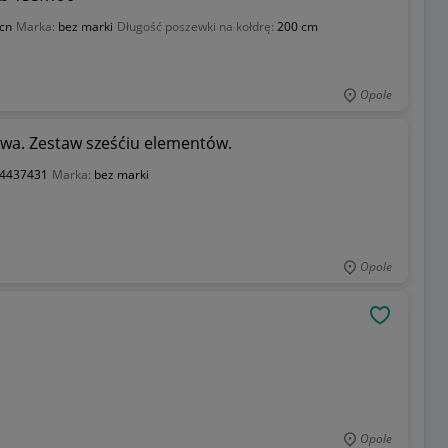
vcn
Marka:
bez marki
Długość poszewki na kołdrę:
200 cm
Opole
wa. Zestaw sześćiu elementów.
4437431
Marka:
bez marki
Opole
OBSERWU
Opole