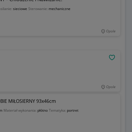
silanie:
sieciowe
Sterowanie:
mechaniczne
Opole
OBSERWU
Opole
OBIE MIŁOSIERNY 93x46cm
cm
Materiał wykonania:
płótno
Tematyka:
portret