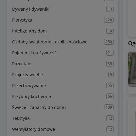
Dywany i dywaniki
13
Florystyka
120
Inteligentny dom
10
Ozdoby świąteczne i okolicznościowe
250
Og
Pojemniki na żywność
21
Pozostałe
35
Projekty wnętrz
9
Przechowywanie
55
Przybory kuchenne
66
Świece i zapachy do domu
109
Tekstylia
42
Wentylatory domowe
12