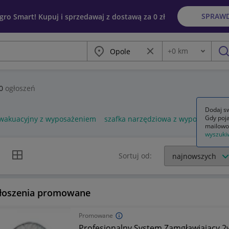
SPRAW
egro Smart! Kupuj i sprzedawaj z dostawą za 0 zł
Miasto
Wyczyść frazę
+
0
km
Odległość
szu
0
ogłoszeń
Dodaj sw
Gdy poja
ewakuacyjny z wyposażeniem
szafka narzędziowa z wyposażenie
mailowo
wyszuki
k listy
Widok siatki
Sortuj od:
łoszenia promowane
Promowane