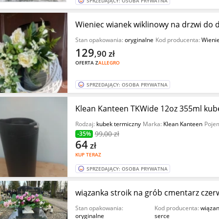
SPRZEDAJĄCY: OSOBA PRYWATNA
Wieniec wianek wiklinowy na drzwi do
Stan opakowania:
oryginalne
Kod producenta:
Wienie
129
,90
zł
OFERTA Z
ALLEGRO
SPRZEDAJĄCY: OSOBA PRYWATNA
Klean Kanteen TKWide 12oz 355ml kub
Rodzaj:
kubek termiczny
Marka:
Klean Kanteen
Poje
99
,00 zł
-35%
64
zł
KUP TERAZ
SPRZEDAJĄCY: OSOBA PRYWATNA
wiązanka stroik na grób cmentarz cze
Stan opakowania:
Kod producenta:
wiązan
oryginalne
serce