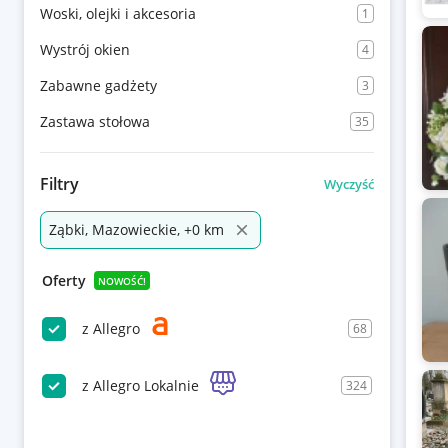
Woski, olejki i akcesoria
1
Wystrój okien
4
Zabawne gadżety
3
Zastawa stołowa
35
Filtry
Wyczyść
Ząbki, Mazowieckie, +0 km
Oferty
NOWOŚĆ!
z Allegro
68
z Allegro Lokalnie
324