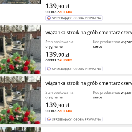
139
,90
zł
OFERTA Z
ALLEGRO
SPRZEDAJĄCY: OSOBA PRYWATNA
wiązanka stroik na grób cmentarz cze
Stan opakowania:
Kod producenta:
wiązan
oryginalne
serce
139
,90
zł
OFERTA Z
ALLEGRO
SPRZEDAJĄCY: OSOBA PRYWATNA
wiązanka stroik na grób cmentarz cze
Stan opakowania:
Kod producenta:
wiązan
oryginalne
serce
139
,90
zł
OFERTA Z
ALLEGRO
SPRZEDAJĄCY: OSOBA PRYWATNA