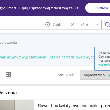
SPRAW
egro Smart! Kupuj i sprzedawaj z dostawą za 0 zł
Miasto
Wyczyść frazę
+
0
km
Odległość
szu
ogłoszenia
Dodaj sw
Gdy poja
ewakuacyjny z wyposażeniem
szafka narzędziowa z wyposażenie
mailowo
wyszuki
k listy
Widok siatki
Sortuj od:
łoszenia
Flower box kwiaty mydlane bukiet prez