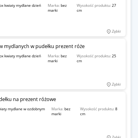
ox kwiaty mydlane dzień
Marka:
bez
Wysokość produktu:
27
marki
cm
Ząbki
w mydlanych w pudełku prezent róże
ox kwiaty mydlane dzień
Marka:
bez
Wysokość produktu:
25
marki
cm
Ząbki
dełku na prezent różowe
wiaty mydlane w ozdobnym
Marka:
bez
Wysokość produktu:
8
marki
cm
Ząbki