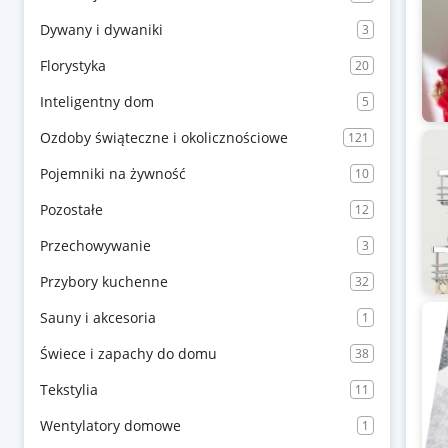
Dywany i dywaniki
3
Florystyka
20
Inteligentny dom
5
Ozdoby świąteczne i okolicznościowe
121
Pojemniki na żywność
10
Pozostałe
12
Przechowywanie
3
Przybory kuchenne
32
Sauny i akcesoria
1
Świece i zapachy do domu
38
Tekstylia
11
Wentylatory domowe
1