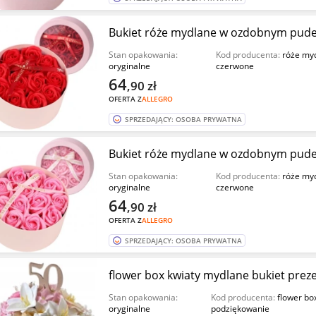
Bukiet róże mydlane w ozdobnym pude
Stan opakowania:
Kod producenta:
róże myd
oryginalne
czerwone
64
,90
zł
OFERTA Z
ALLEGRO
SPRZEDAJĄCY: OSOBA PRYWATNA
Bukiet róże mydlane w ozdobnym pude
Stan opakowania:
Kod producenta:
róże myd
oryginalne
czerwone
64
,90
zł
OFERTA Z
ALLEGRO
SPRZEDAJĄCY: OSOBA PRYWATNA
flower box kwiaty mydlane bukiet prez
Stan opakowania:
Kod producenta:
flower bo
oryginalne
podziękowanie