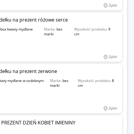
Ząbki
ełku na prezent różowe serce
 box kwiaty mydlane
Marka:
bez
Wysokość produktu:
9
marki
cm
Ząbki
dełku na prezent zerwone
wiaty mydlane w ozdobnym
Marka:
bez
Wysokość produktu:
8
marki
cm
Ząbki
PREZENT DZIEŃ KOBIET IMIENINY