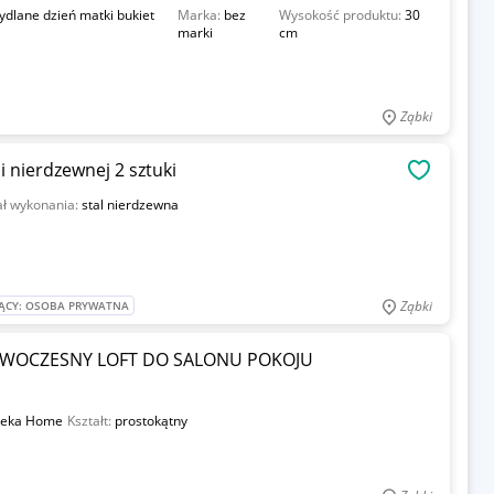
ydlane dzień matki bukiet
Marka:
bez
Wysokość produktu:
30
marki
cm
Ząbki
i nierdzewnej 2 sztuki
OBSERWU
ał wykonania:
stal nierdzewna
Ząbki
ĄCY: OSOBA PRYWATNA
OCZESNY LOFT DO SALONU POKOJU
reka Home
Kształt:
prostokątny