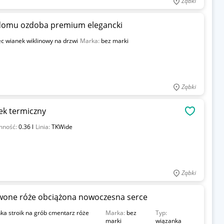
Ząbki
 domu ozdoba premium elegancki
c wianek wiklinowy na drzwi
Marka:
bez marki
Ząbki
ek termiczny
OBSERWU
mność:
0.36 l
Linia:
TKWide
Ząbki
rwone róże obciążona nowoczesna serce
ka stroik na grób cmentarz róże
Marka:
bez
Typ:
marki
wiązanka