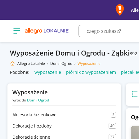
All
Otwórz menu z kategoriami
Wyposażenie Domu i Ogrodu - Ząbki
392
Allegro Lokalnie
Dom i Ogród
Wyposażenie
Podobne:
wyposażenie
piórnik z wyposażeniem
plecak 
Wyposażenie
Wido
wróć do
Dom i Ogród
Akcesoria łazienkowe
5
Og
Dekoracje i ozdoby
40
Dekoracje ścienne
37