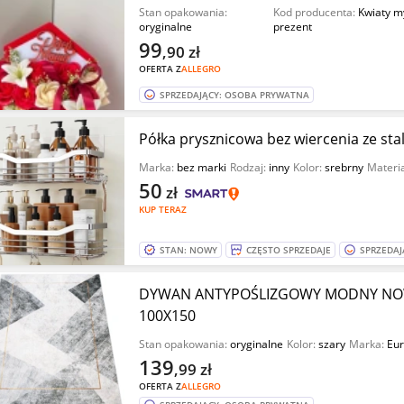
Stan opakowania:
Kod producenta:
Kwiaty m
oryginalne
prezent
99
,90
zł
OFERTA Z
ALLEGRO
SPRZEDAJĄCY: OSOBA PRYWATNA
Półka prysznicowa bez wiercenia ze stal
Marka:
bez marki
Rodzaj:
inny
Kolor:
srebrny
Materi
50
zł
KUP TERAZ
STAN: NOWY
CZĘSTO SPRZEDAJE
SPRZEDAJ
DYWAN ANTYPOŚLIZGOWY MODNY NOW
100X150
Stan opakowania:
oryginalne
Kolor:
szary
Marka:
Eu
139
,99
zł
OFERTA Z
ALLEGRO