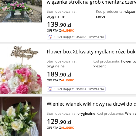
wiązanka stroik na grób cmentarz cze
Stan opakowania:
Kod producenta:
wiązan
oryginalne
serce
139
,90
zł
OFERTA Z
ALLEGRO
SPRZEDAJĄCY: OSOBA PRYWATNA
Flower box XL kwiaty mydlane róże buki
Stan opakowania:
Kod producenta:
flower b
oryginalne
prezent
189
,90
zł
OFERTA Z
ALLEGRO
SPRZEDAJĄCY: OSOBA PRYWATNA
Wieniec wianek wiklinowy na drzwi do
Stan opakowania:
oryginalne
Kod producenta:
Wienie
129
,90
zł
OFERTA Z
ALLEGRO