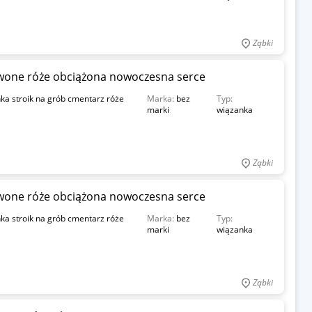
Ząbki
rwone róże obciążona nowoczesna serce
ka stroik na grób cmentarz róże
Marka:
bez
Typ:
marki
wiązanka
Ząbki
rwone róże obciążona nowoczesna serce
ka stroik na grób cmentarz róże
Marka:
bez
Typ:
marki
wiązanka
Ząbki