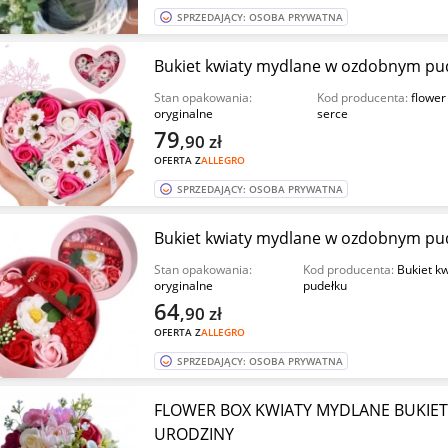
SPRZEDAJĄCY: OSOBA PRYWATNA
Bukiet kwiaty mydlane w ozdobnym pud
Stan opakowania:
Kod producenta:
flower
oryginalne
serce
79
,90
zł
OFERTA Z
ALLEGRO
SPRZEDAJĄCY: OSOBA PRYWATNA
Bukiet kwiaty mydlane w ozdobnym pu
Stan opakowania:
Kod producenta:
Bukiet k
oryginalne
pudełku
64
,90
zł
OFERTA Z
ALLEGRO
SPRZEDAJĄCY: OSOBA PRYWATNA
FLOWER BOX KWIATY MYDLANE BUKIET 
URODZINY