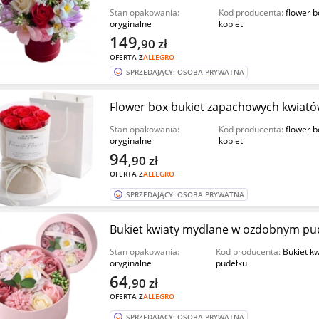
Stan opakowania:
Kod producenta:
flower b
oryginalne
kobiet
149
,90
zł
OFERTA Z
ALLEGRO
SPRZEDAJĄCY: OSOBA PRYWATNA
Flower box bukiet zapachowych kwiató
Stan opakowania:
Kod producenta:
flower b
oryginalne
kobiet
94
,90
zł
OFERTA Z
ALLEGRO
SPRZEDAJĄCY: OSOBA PRYWATNA
Bukiet kwiaty mydlane w ozdobnym pu
Stan opakowania:
Kod producenta:
Bukiet k
oryginalne
pudełku
64
,90
zł
OFERTA Z
ALLEGRO
SPRZEDAJĄCY: OSOBA PRYWATNA