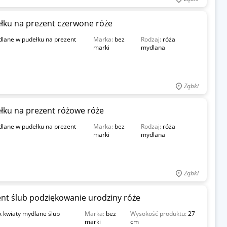
łku na prezent czerwone róże
lane w pudełku na prezent
Marka:
bez
Rodzaj:
róża
marki
mydlana
Ząbki
łku na prezent różowe róże
lane w pudełku na prezent
Marka:
bez
Rodzaj:
róża
marki
mydlana
Ząbki
ent ślub podziękowanie urodziny róże
x kwiaty mydlane ślub
Marka:
bez
Wysokość produktu:
27
marki
cm