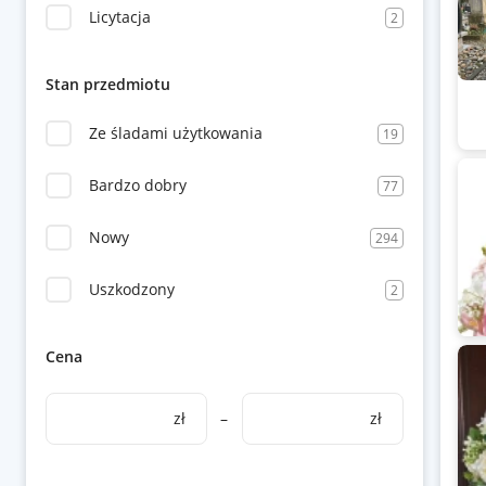
Licytacja
2
Stan przedmiotu
Ze śladami użytkowania
19
Bardzo dobry
77
Nowy
294
Uszkodzony
2
Cena
zł
–
zł