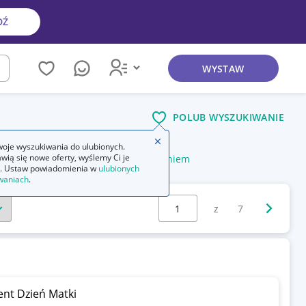
DŹ
WYSTAW
kaj
POLUB WYSZUKIWANIE
Zamknij wskazówkę
oje wyszukiwania do ulubionych.
wią się nowe oferty, wyślemy Ci je
m
skrzynka narzędziowa z wyposażeniem
. Ustaw powiadomienia w
ulubionych
waniach
.
Wybierz stronę:
Następna 
z
7
ent Dzień Matki