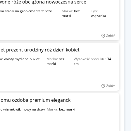
rwone róże obciążona nowoczesna serce
ka stroik na grób cmentarz róże
Marka:
bez
Typ:
marki
wiązanka
Ząbki
et prezent urodziny róż dzień kobiet
ox kwiaty mydlane bukiet
Marka:
bez
Wysokość produktu:
34
marki
cm
Ząbki
 domu ozdoba premium elegancki
c wianek wiklinowy na drzwi
Marka:
bez marki