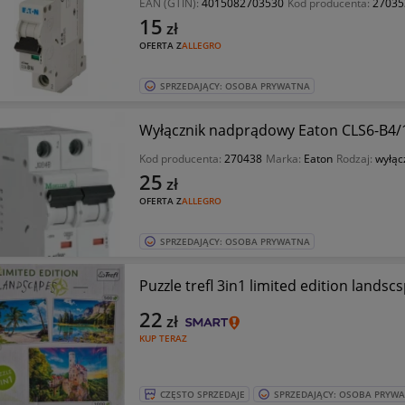
EAN (GTIN):
4015082703530
Kod producenta:
27035
15
zł
OFERTA Z
ALLEGRO
SPRZEDAJĄCY: OSOBA PRYWATNA
Wyłącznik nadprądowy Eaton CLS6-B4/
Kod producenta:
270438
Marka:
Eaton
Rodzaj:
wyłąc
25
zł
OFERTA Z
ALLEGRO
SPRZEDAJĄCY: OSOBA PRYWATNA
Puzzle trefl 3in1 limited edition landsc
22
zł
KUP TERAZ
CZĘSTO SPRZEDAJE
SPRZEDAJĄCY: OSOBA PRYW