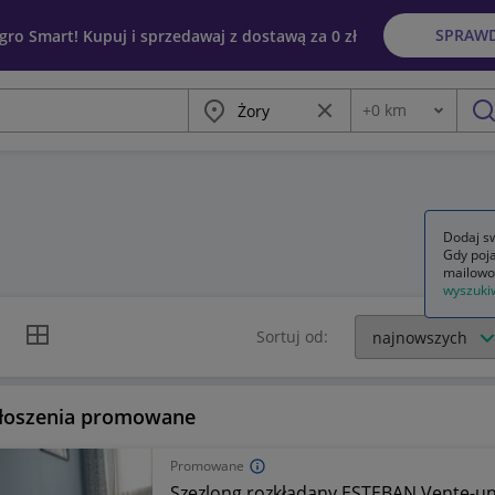
SPRAW
egro Smart! Kupuj i sprzedawaj z dostawą za 0 zł
Miasto
Wyczyść frazę
+
0
km
Odległość
szu
Dodaj sw
Gdy poja
mailowo
wyszuki
k listy
Widok siatki
Sortuj od:
łoszenia promowane
Promowane
Szezlong rozkładany ESTEBAN Vente-uni