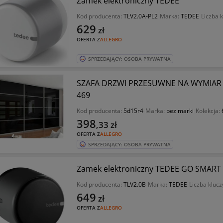
Zamek elektroniczny TEDEE
Kod producenta:
TLV2.0A-PL2
Marka:
TEDEE
Liczba 
629
zł
OFERTA Z
ALLEGRO
SPRZEDAJĄCY: OSOBA PRYWATNA
SZAFA DRZWI PRZESUWNE NA WYMIAR 
469
Kod producenta:
5d15r4
Marka:
bez marki
Kolekcja:
398
,33
zł
OFERTA Z
ALLEGRO
SPRZEDAJĄCY: OSOBA PRYWATNA
Zamek elektroniczny TEDEE GO SMART
Kod producenta:
TLV2.0B
Marka:
TEDEE
Liczba klucz
649
zł
OFERTA Z
ALLEGRO