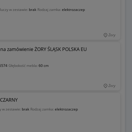
kluczy w zestawie:
brak
Rodzaj zamka:
elektrozaczep
Żory
na zamówienie ŻORY ŚLĄSK POLSKA EU
6574
Głębokość mebla:
60 cm
Żory
 CZARNY
y w zestawie:
brak
Rodzaj zamka:
elektrozaczep