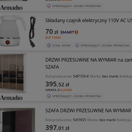
SPRZEDAJĄCY: OSOBA PRYWATNA
Składany czajnik elektryczny 110V AC 
70
zł
KUP TERAZ
STAN: NOWY
SPRZEDAJĄCY: OSOBA PRYWATNA
DRZWI PRZESUWNE NA WYMIAR na zam
SZAFA
Kod producenta:
5dF155r4
Marka:
bez marki
Kolekcj
395
,52
zł
OFERTA Z
ALLEGRO
SPRZEDAJĄCY: OSOBA PRYWATNA
SZAFA DRZWI PRZESUWNE NA WYMIAR 
Kod producenta:
5d1N55
Marka:
bez marki
Kolekcja
397
,01
zł