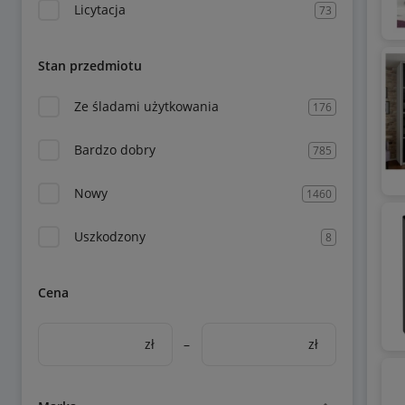
Licytacja
73
Stan przedmiotu
Ze śladami użytkowania
176
Bardzo dobry
785
Nowy
1460
Uszkodzony
8
Cena
zł
–
zł