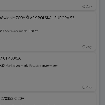
Żory
wienie ŻORY ŚLĄSK POLSKA i EUROPA 53
657
Szerokość mebla:
320 cm
Żory
17 CT 400/5A
-K25
Marka:
bez marki
Rodzaj:
transformator
Żory
 270353 C 20A