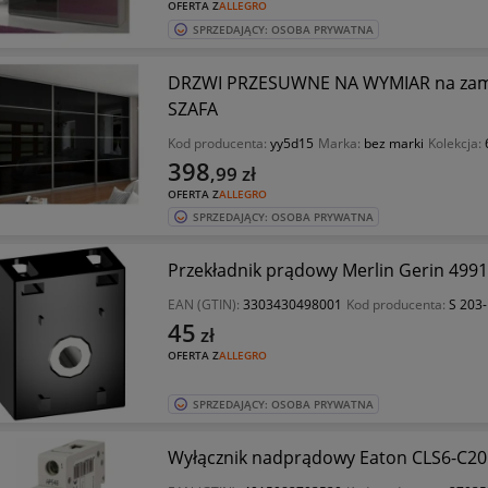
OFERTA Z
ALLEGRO
SPRZEDAJĄCY: OSOBA PRYWATNA
DRZWI PRZESUWNE NA WYMIAR na zamó
SZAFA
Kod producenta:
yy5d15
Marka:
bez marki
Kolekcja:
398
,99
zł
OFERTA Z
ALLEGRO
SPRZEDAJĄCY: OSOBA PRYWATNA
Przekładnik prądowy Merlin Gerin 499
EAN (GTIN):
3303430498001
Kod producenta:
S 203
45
zł
OFERTA Z
ALLEGRO
SPRZEDAJĄCY: OSOBA PRYWATNA
Wyłącznik nadprądowy Eaton CLS6-C20