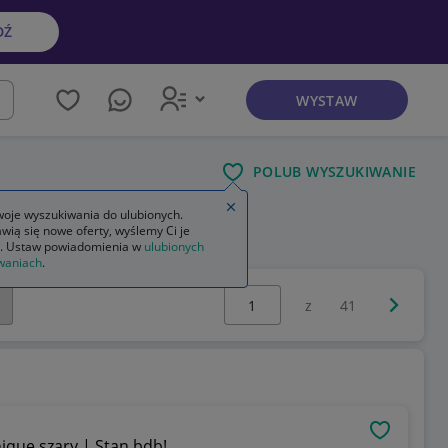
DŹ
WYSTAW
kaj
POLUB WYSZUKIWANIE
Zamknij wskazówkę
oje wyszukiwania do ulubionych.
wią się nowe oferty, wyślemy Ci je
. Ustaw powiadomienia w
ulubionych
waniach
.
Wybierz stronę:
Następna 
z
41
OBSERWU
que szary | Stan bdb!