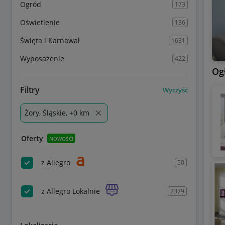
Ogród
173
Oświetlenie
136
Święta i Karnawał
1631
Wyposażenie
422
Og
Filtry
Wyczyść
Żory, Śląskie, +0 km
Oferty
NOWOŚĆ!
z Allegro
50
z Allegro Lokalnie
2379