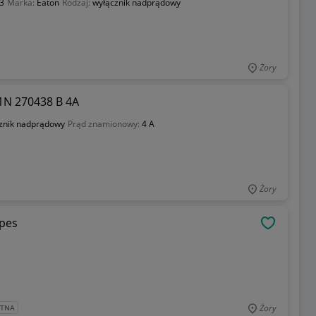
3
Marka:
Eaton
Rodzaj:
wyłącznik nadprądowy
Żory
1N 270438 B 4A
znik nadprądowy
Prąd znamionowy:
4 A
Żory
spes
OBSERWU
Żory
ATNA