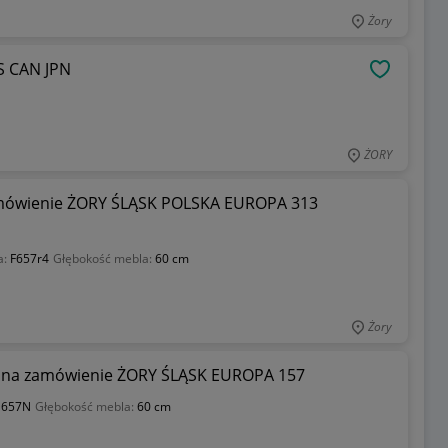
Żory
US CAN JPN
OBSERWU
ŻORY
ówienie ŻORY ŚLĄSK POLSKA EUROPA 313
a:
F657r4
Głębokość mebla:
60 cm
Żory
na zamówienie ŻORY ŚLĄSK EUROPA 157
:
657N
Głębokość mebla:
60 cm