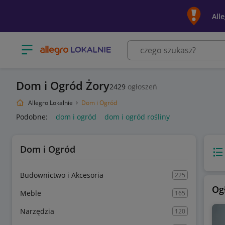
All
Otwórz menu z kategoriami
Dom i Ogród Żory
2429
ogłoszeń
Allegro Lokalnie
Dom i Ogród
Podobne:
dom i ogród
dom i ogród rośliny
Dom i Ogród
Wido
Budownictwo i Akcesoria
225
Og
Meble
165
Narzędzia
120