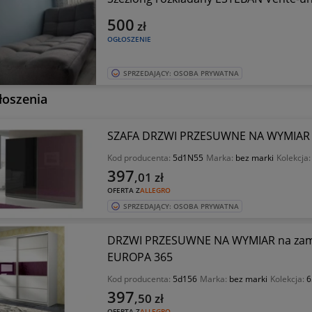
500
zł
OGŁOSZENIE
SPRZEDAJĄCY: OSOBA PRYWATNA
łoszenia
SZAFA DRZWI PRZESUWNE NA WYMIAR 
Kod producenta:
5d1N55
Marka:
bez marki
Kolekcja
397
,01
zł
OFERTA Z
ALLEGRO
SPRZEDAJĄCY: OSOBA PRYWATNA
DRZWI PRZESUWNE NA WYMIAR na zamó
EUROPA 365
Kod producenta:
5d156
Marka:
bez marki
Kolekcja:
6
397
,50
zł
OFERTA Z
ALLEGRO