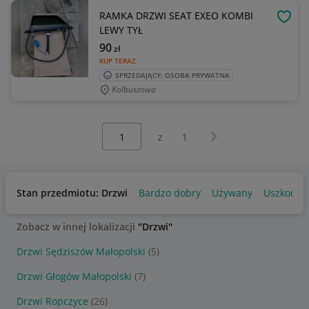
RAMKA DRZWI SEAT EXEO KOMBI
OBSE
LEWY TYŁ
90
zł
KUP TERAZ
SPRZEDAJĄCY: OSOBA PRYWATNA
Kolbuszowa
Wybierz stronę:
Następna strona
z
1
Stan przedmiotu: Drzwi
Bardzo dobry
Używany
Uszkodzo
Zobacz w innej lokalizacji
"Drzwi"
Drzwi Sędziszów Małopolski
(5)
Drzwi Głogów Małopolski
(7)
Drzwi Ropczyce
(26)