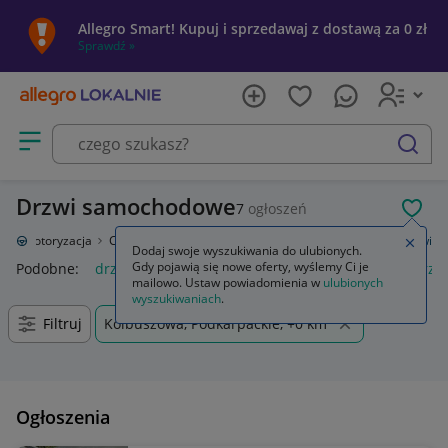
Allegro Smart! Kupuj i sprzedawaj z dostawą za 0 zł
Sprawdź »
Otwórz menu z kategoriami
szukaj
Drzwi samochodowe
7
ogłoszeń
POL
ie
Motoryzacja
Części samochodowe
Części karoserii
Drzwi
Drzwi
Zamkn
Dodaj swoje wyszukiwania do ulubionych.
Gdy pojawią się nowe oferty, wyślemy Ci je
Podobne:
drzwi
moskitiera na drzwi balkonowe
drzwi prz
mailowo. Ustaw powiadomienia w
ulubionych
wyszukiwaniach
.
Filtruj
Kolbuszowa, Podkarpackie, +0 km
Ogłoszenia