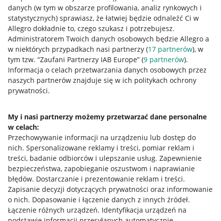
danych (w tym w obszarze profilowania, analiz rynkowych i
statystycznych) sprawiasz, że łatwiej będzie odnaleźć Ci w
Allegro dokładnie to, czego szukasz i potrzebujesz.
Administratorem Twoich danych osobowych będzie Allegro a
w niektórych przypadkach nasi partnerzy (
17
partnerów
), w
Nawigacja
tym tzw. “Zaufani Partnerzy IAB Europe” (
9
partnerów
).
Przydatne informacje
Informacja o celach przetwarzania danych osobowych przez
naszych partnerów znajduje się w ich politykach ochrony
prywatności.
Jak to działa
Napisz do nas
My i nasi partnerzy możemy przetwarzać dane personalne
w celach:
Allegro Gadane dla sprzedających
Przechowywanie informacji na urządzeniu lub dostęp do
Allegro Gadane dla kupujących
nich
.
Spersonalizowane reklamy i treści, pomiar reklam i
treści, badanie odbiorców i ulepszanie usług
.
Zapewnienie
Mapa miejscowości
bezpieczeństwa, zapobieganie oszustwom i naprawianie
błędów
.
Dostarczanie i prezentowanie reklam i treści
.
Informacje prawne
Zapisanie decyzji dotyczących prywatności oraz informowanie
o nich
.
Dopasowanie i łączenie danych z innych źródeł
.
Regulamin
Łączenie różnych urządzeń
.
Identyfikacja urządzeń na
podstawie informacji przesyłanych automatycznie
.