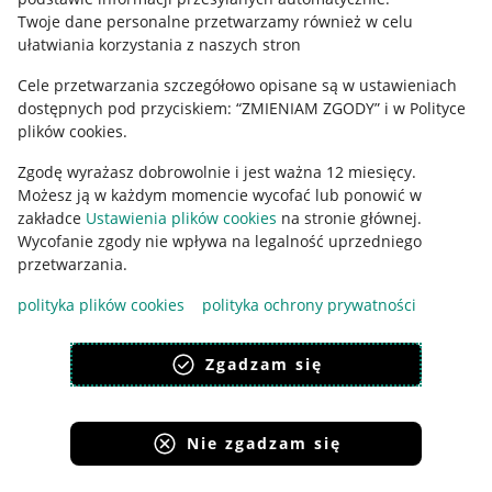
Polityka plików "cookies"
Twoje dane personalne przetwarzamy również w celu
ułatwiania korzystania z naszych stron
Ustawienia plików "cookies"
Cele przetwarzania szczegółowo opisane są w ustawieniach
Udostępnianie lokalizacji
dostępnych pod przyciskiem: “ZMIENIAM ZGODY” i w Polityce
Informacje dla Aktu o Usługach Cyfrowych
plików cookies.
Zgodę wyrażasz dobrowolnie i jest ważna 12 miesięcy.
Pobierz aplikację
Możesz ją w każdym momencie wycofać lub ponowić w
zakładce
Ustawienia plików cookies
na stronie głównej.
Wycofanie zgody nie wpływa na legalność uprzedniego
przetwarzania.
polityka plików cookies
polityka ochrony prywatności
Zgadzam się
Nie zgadzam się
Korzystanie z serwisu oznacza akceptację
regulaminu
.