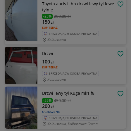
Toyota auris ii hb drzwi lewy tyl lewe
OBSE
tylnie
200
,00 zł
-25%
150
zł
KUP TERAZ
SPRZEDAJĄCY: OSOBA PRYWATNA
Kolbuszowa
Drzwi
OBSE
100
zł
KUP TERAZ
SPRZEDAJĄCY: OSOBA PRYWATNA
Kolbuszowa
Drzwi lewy tył Kuga mk1 f8
OBSE
450
,00 zł
-55%
200
zł
OGŁOSZENIE
SPRZEDAJĄCY: OSOBA PRYWATNA
Kolbuszowa, Kolbuszowa Gmina