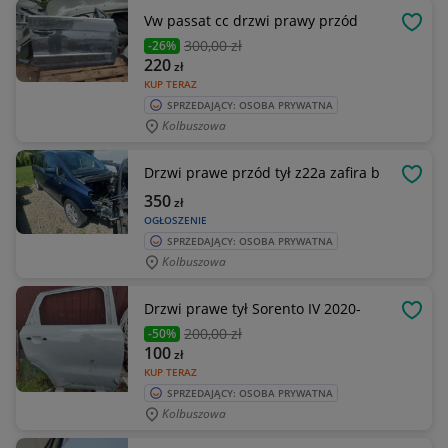
Vw passat cc drzwi prawy przód
OBSE
300
,00 zł
-26%
220
zł
KUP TERAZ
SPRZEDAJĄCY: OSOBA PRYWATNA
Kolbuszowa
Drzwi prawe przód tył z22a zafira b
OBSE
350
zł
OGŁOSZENIE
SPRZEDAJĄCY: OSOBA PRYWATNA
Kolbuszowa
Drzwi prawe tył Sorento IV 2020-
OBSE
200
,00 zł
-50%
100
zł
KUP TERAZ
SPRZEDAJĄCY: OSOBA PRYWATNA
Kolbuszowa