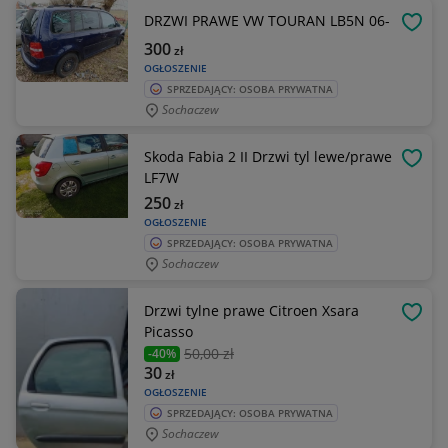
DRZWI PRAWE VW TOURAN LB5N 06-
OBSE
300
zł
OGŁOSZENIE
SPRZEDAJĄCY: OSOBA PRYWATNA
Sochaczew
Skoda Fabia 2 II Drzwi tyl lewe/prawe
OBSE
LF7W
250
zł
OGŁOSZENIE
SPRZEDAJĄCY: OSOBA PRYWATNA
Sochaczew
Drzwi tylne prawe Citroen Xsara
OBSE
Picasso
50
,00 zł
-40%
30
zł
OGŁOSZENIE
SPRZEDAJĄCY: OSOBA PRYWATNA
Sochaczew