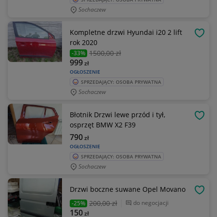
Sochaczew
Kompletne drzwi Hyundai i20 2 lift
OBSE
rok 2020
1500
,00 zł
-33%
999
zł
OGŁOSZENIE
SPRZEDAJĄCY: OSOBA PRYWATNA
Sochaczew
Błotnik Drzwi lewe przód i tył,
OBSE
osprzęt BMW X2 F39
790
zł
OGŁOSZENIE
SPRZEDAJĄCY: OSOBA PRYWATNA
Sochaczew
Drzwi boczne suwane Opel Movano
OBSE
200
,00 zł
do negocjacji
-25%
150
zł