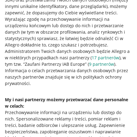
innymi unikalne identyfikatory, dane przeglądarki)
, możemy
zapewnić, że dopasujemy do Ciebie wyświetlane treści.
Wyrażając zgodę na przechowywanie informacji na
urządzeniu końcowym lub dostęp do nich i przetwarzanie
danych (w tym w obszarze profilowania, analiz rynkowych i
statystycznych) sprawiasz, że łatwiej będzie odnaleźć Ci w
Allegro dokładnie to, czego szukasz i potrzebujesz.
Administratorem Twoich danych osobowych będzie Allegro a
w niektórych przypadkach nasi partnerzy (
17
partnerów
), w
tym tzw. “Zaufani Partnerzy IAB Europe” (
9
partnerów
).
Przydatne informacje
Informacja o celach przetwarzania danych osobowych przez
naszych partnerów znajduje się w ich politykach ochrony
prywatności.
Jak to działa
Napisz do nas
My i nasi partnerzy możemy przetwarzać dane personalne
w celach:
Allegro Gadane dla sprzedających
Przechowywanie informacji na urządzeniu lub dostęp do
Allegro Gadane dla kupujących
nich
.
Spersonalizowane reklamy i treści, pomiar reklam i
treści, badanie odbiorców i ulepszanie usług
.
Zapewnienie
Mapa miejscowości
bezpieczeństwa, zapobieganie oszustwom i naprawianie