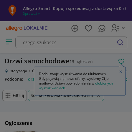
Allegro Smart! Kupuj i sprzedawaj z dostawą za 0 zł
Sprawdź »
Otwórz menu z kategoriami
szukaj
Drzwi samochodowe
13
ogłoszeń
POL
ie
Motoryzacja
Części samochodowe
Części karoserii
Drzwi
Drzwi
Zamkn
Dodaj swoje wyszukiwania do ulubionych.
Gdy pojawią się nowe oferty, wyślemy Ci je
Podobne:
drzwi
moskitiera na drzwi balkonowe
drzwi prz
mailowo. Ustaw powiadomienia w
ulubionych
wyszukiwaniach
.
Filtruj
Sochaczew, Mazowieckie, +0 km
Ogłoszenia