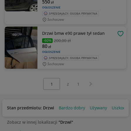
550
zł
OGŁOSZENIE
SPRZEDAJĄCY: OSOBA PRYWATNA
Sochaczew
Drzwi bmw e90 prawe tył sedan
OBSE
200
,00 zł
-60%
80
zł
OGŁOSZENIE
SPRZEDAJĄCY: OSOBA PRYWATNA
Sochaczew
Wybierz stronę:
Następna strona
z
1
Stan przedmiotu: Drzwi
Bardzo dobry
Używany
Uszkodzo
Zobacz w innej lokalizacji
"Drzwi"