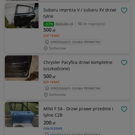
Subaru impreza V / subaru XV drzwi
OBSE
tylne
800
,00 zł
do negocjacji
-37%
500
zł
KUP TERAZ
SPRZEDAJĄCY: OSOBA PRYWATNA
Sochaczew
Chrysler Pacyfica drzwi kompletne
OBSE
(uszkodzone)
500
zł
KUP TERAZ
SPRZEDAJĄCY: OSOBA PRYWATNA
Sochaczew
MINI F 54 - Drzwi prawe przednie i
OBSE
tylne C2B
200
zł
OGŁOSZENIE
SPRZEDAJĄCY: OSOBA PRYWATNA