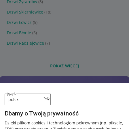
Drzwi Żyrardów
(8)
Drzwi Skierniewice
(18)
Drzwi Łowicz
(5)
Drzwi Błonie
(6)
Drzwi Radziejowice
(7)
POKAŻ WIĘCEJ
język
Dbamy o Twoją prywatność
Dzięki plikom cookies i technologiom pokrewnym
(np. piksele,
SDK)
oraz przetwarzaniu Twoich danych osobowych
(między