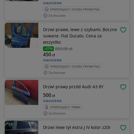
OGŁOSZENIE
SPRZEDAJĄCY: OSOBA PRYWATNA
Sochaczew
Drzwi prawe, lewe z szybami, Boczne
OBSE
suwane. Fiat Ducato. Cena za
wszystko
850
,00 zł
-47%
450
zł
OGŁOSZENIE
SPRZEDAJĄCY: OSOBA PRYWATNA
Sochaczew
Drzwi prawy przód Audi A3 8Y
OBSE
500
zł
OGŁOSZENIE
SPRZEDAJĄCY: FIRMA
Sochaczew
Drzwi lewe tył Astra J IV kolor z20r
OBSE