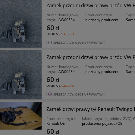
Zamek przedni drzwi prawy przód VW Pas
Numer katalogowy
Producent części:
Typ 
części:
AW00534
nieznany producent
Samo
60
zł
OFERTA Z
ALLEGRO
SPRZEDAJĄCY: OSOBA PRYWATNA
Zamek przedni drzwi prawy przód VW Pas
Numer katalogowy
Producent części:
Typ 
części:
AW00534
nieznany producent
Samo
60
zł
OFERTA Z
ALLEGRO
SPRZEDAJĄCY: OSOBA PRYWATNA
Zamek drzwi prawy tył Renault Twingo I
Producent części:
Jakość części (zgodnie z GVO):
O
Renault OE
producenta pojazdu (OE)
60
zł