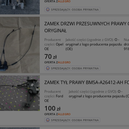
OFERTA Z
ALLEGRO
SPRZEDAJĄCY: OSOBA PRYWATNA
ZAMEK DRZWI PRZESUWNYCH PRAWY O
ORYGINAŁ
Producent
Jakość części (zgodnie z GVO):
O -
Nu
części:
Opel
oryginał z logo producenta pojazdu
dr
OE
(OE)
91
70
zł
OFERTA Z
ALLEGRO
SPRZEDAJĄCY: OSOBA PRYWATNA
ZAMEK TYŁ PRAWY BM5A-A26412-AH FOR
Producent
Jakość części (zgodnie z GVO):
O -
części:
Ford
oryginał z logo producenta pojazdu (
OE
100
zł
OFERTA Z
ALLEGRO
SPRZEDAJĄCY: OSOBA PRYWATNA