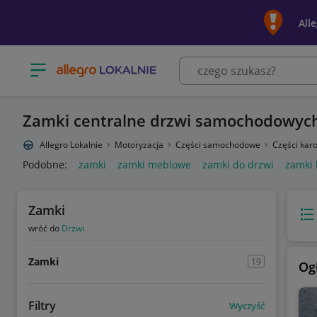
All
Otwórz menu z kategoriami
Zamki centralne drzwi samochodowyc
Allegro Lokalnie
Motoryzacja
Części samochodowe
Części karo
Podobne:
zamki
zamki meblowe
zamki do drzwi
zamki 
Zamki
Wido
wróć do
Drzwi
Zamki
19
Og
Filtry
Wyczyść