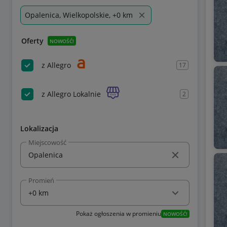
Opalenica, Wielkopolskie, +0 km
Oferty
NOWOŚĆ!
z Allegro
17
z Allegro Lokalnie
2
Lokalizacja
Miejscowość
Promień
Pokaż ogłoszenia w promieniu
NOWOŚĆ!