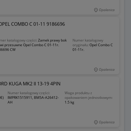
Opalenica
PEL COMBO C 01-11 9186696
mer katalogowy części:
Zamek prawy bok
Numer katalogowy
zwi przesuwne Opel Combo C 01-11r.
oryginału:
Opel Combo C
86696 CW
01-11r.
Opalenica
D KUGA MK2 II 13-19 4PIN
Numer katalogowy części:
Waga produktu z
OE)
IMPRK1515911, BM5A-A26412-
opakowaniem jednostkowym:
AH
1.5 kg
Opalenica