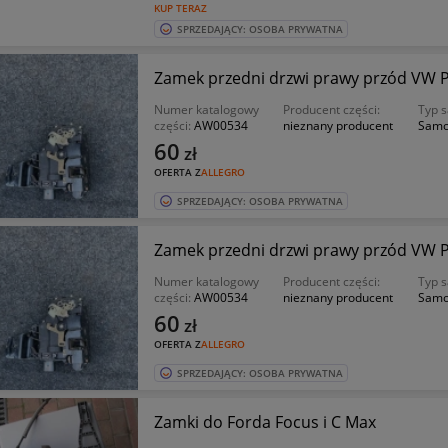
KUP TERAZ
SPRZEDAJĄCY: OSOBA PRYWATNA
Zamek przedni drzwi prawy przód VW Pas
Numer katalogowy
Producent części:
Typ 
części:
AW00534
nieznany producent
Samo
60
zł
OFERTA Z
ALLEGRO
SPRZEDAJĄCY: OSOBA PRYWATNA
Zamek przedni drzwi prawy przód VW Pas
Numer katalogowy
Producent części:
Typ 
części:
AW00534
nieznany producent
Samo
60
zł
OFERTA Z
ALLEGRO
SPRZEDAJĄCY: OSOBA PRYWATNA
Zamki do Forda Focus i C Max