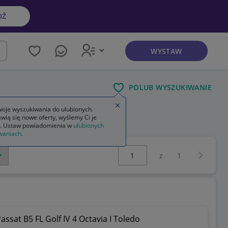
DŹ
WYSTAW
kaj
POLUB WYSZUKIWANIE
Zamknij wskazówkę
oje wyszukiwania do ulubionych.
wią się nowe oferty, wyślemy Ci je
. Ustaw powiadomienia w
ulubionych
waniach
.
Wybierz stronę:
Następna 
z
1
sat B5 FL Golf IV 4 Octavia I Toledo