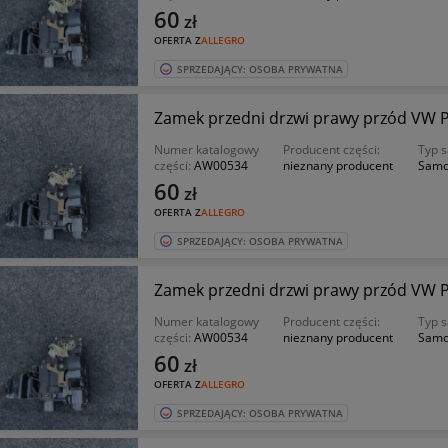
60
zł
OFERTA Z
ALLEGRO
SPRZEDAJĄCY: OSOBA PRYWATNA
Zamek przedni drzwi prawy przód VW Pas
Numer katalogowy
Producent części:
Typ 
części:
AW00534
nieznany producent
Samo
60
zł
OFERTA Z
ALLEGRO
SPRZEDAJĄCY: OSOBA PRYWATNA
Zamek przedni drzwi prawy przód VW Pas
Numer katalogowy
Producent części:
Typ 
części:
AW00534
nieznany producent
Samo
60
zł
OFERTA Z
ALLEGRO
SPRZEDAJĄCY: OSOBA PRYWATNA