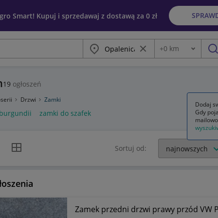
SPRAW
egro Smart! Kupuj i sprzedawaj z dostawą za 0 zł
Miasto
Wyczyść frazę
+
0
km
Odległość
szu
h
19
ogłoszeń
serii
Drzwi
Zamki
Dodaj sw
Gdy poja
burgundii
zamki do szafek
mailowo
wyszuki
k listy
Widok siatki
Sortuj od:
łoszenia
Zamek przedni drzwi prawy przód VW Pas