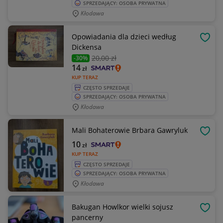
SPRZEDAJĄCY: OSOBA PRYWATNA
Kłodawa
Opowiadania dla dzieci według
OBSE
Dickensa
20
,00 zł
-30%
14
zł
KUP TERAZ
CZĘSTO SPRZEDAJE
SPRZEDAJĄCY: OSOBA PRYWATNA
Kłodawa
Mali Bohaterowie Brbara Gawryluk
OBSE
10
zł
KUP TERAZ
CZĘSTO SPRZEDAJE
SPRZEDAJĄCY: OSOBA PRYWATNA
Kłodawa
Bakugan Howlkor wielki sojusz
OBSE
pancerny