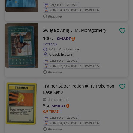
CZĘSTO SPRZEDAJE
SPRZEDAJĄCY: OSOBA PRYWATNA
Kłodawa
Święta z Anią L. M. Montgomery
OBSE
100
zł
LICYTACJA
04:05:43
do końca
0 osób licytuje
CZĘSTO SPRZEDAJE
SPRZEDAJĄCY: OSOBA PRYWATNA
Kłodawa
Trainer Super Potion #117 Pokemon
OBSE
Base Set 2
do negocjacji
5
zł
KUP TERAZ
CZĘSTO SPRZEDAJE
SPRZEDAJĄCY: OSOBA PRYWATNA
Kłodawa