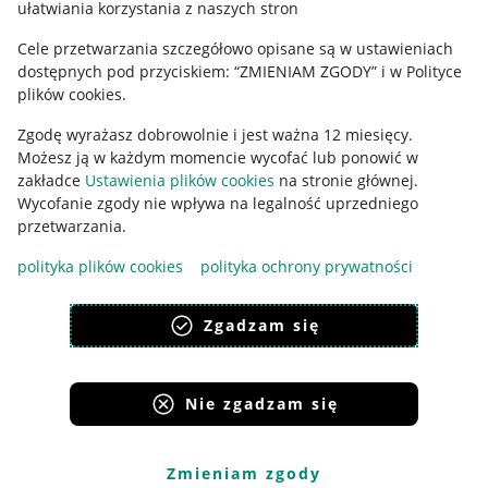
ułatwiania korzystania z naszych stron
Ustawienia plików "cookies"
Cele przetwarzania szczegółowo opisane są w ustawieniach
Udostępnianie lokalizacji
dostępnych pod przyciskiem: “ZMIENIAM ZGODY” i w Polityce
Informacje dla Aktu o Usługach Cyfrowych
plików cookies.
Zgodę wyrażasz dobrowolnie i jest ważna 12 miesięcy.
Pobierz aplikację
Możesz ją w każdym momencie wycofać lub ponowić w
zakładce
Ustawienia plików cookies
na stronie głównej.
Wycofanie zgody nie wpływa na legalność uprzedniego
przetwarzania.
polityka plików cookies
polityka ochrony prywatności
Zgadzam się
Nie zgadzam się
Korzystanie z serwisu oznacza akceptację
regulaminu
.
Zmieniam zgody