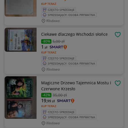
KUP TERAZ
CZĘSTO SPRZEDAJE
SPRZEDAJĄCY: OSOBA PRYWATNA
Kłodawa
Ciekawe dlaczego Wschodzi słońce
OBSE
5
,00 zł
-80%
1
zł
KUP TERAZ
CZĘSTO SPRZEDAJE
SPRZEDAJĄCY: OSOBA PRYWATNA
Kłodawa
Magiczne Drzewo Tajemnica Mostu i
OBSE
Czerwone Krzesło
35
,00 zł
-42%
19
,99
zł
KUP TERAZ
CZĘSTO SPRZEDAJE
SPRZEDAJĄCY: OSOBA PRYWATNA
Kłodawa