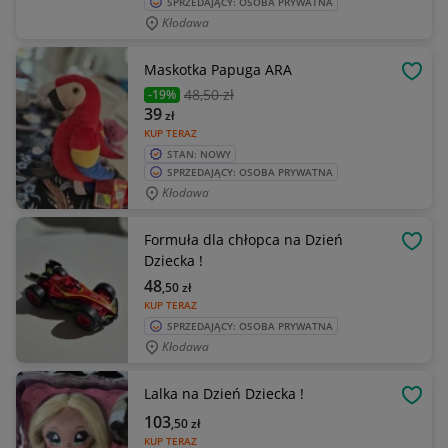
SPRZEDAJĄCY: OSOBA PRYWATNA
Kłodawa
Maskotka Papuga ARA
OBSE
48
,50 zł
-19%
39
zł
KUP TERAZ
STAN: NOWY
SPRZEDAJĄCY: OSOBA PRYWATNA
Kłodawa
Formuła dla chłopca na Dzień
OBSE
Dziecka !
48
,50
zł
KUP TERAZ
SPRZEDAJĄCY: OSOBA PRYWATNA
Kłodawa
Lalka na Dzień Dziecka !
OBSE
103
,50
zł
KUP TERAZ