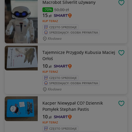
Macrobot Silverlit używany
OBSE
50
,00 zł
-70%
15
zł
KUP TERAZ
CZĘSTO SPRZEDAJE
SPRZEDAJĄCY: OSOBA PRYWATNA
Kłodawa
Tajemnicze Przygody Kubusia Maciej
OBSE
Orłoś
10
zł
KUP TERAZ
CZĘSTO SPRZEDAJE
SPRZEDAJĄCY: OSOBA PRYWATNA
Kłodawa
Kacper Niewypał CO? Dziennik
OBSE
Pomyłek Stephan Pastis
10
zł
KUP TERAZ
CZĘSTO SPRZEDAJE