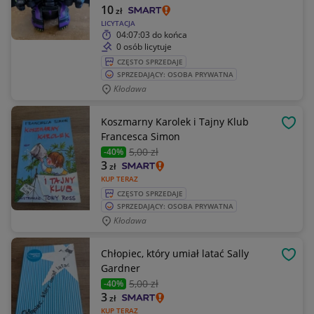
10
zł
LICYTACJA
04:07:03
do końca
0 osób licytuje
CZĘSTO SPRZEDAJE
SPRZEDAJĄCY: OSOBA PRYWATNA
Kłodawa
Koszmarny Karolek i Tajny Klub
OBSE
Francesca Simon
5
,00 zł
-40%
3
zł
KUP TERAZ
CZĘSTO SPRZEDAJE
SPRZEDAJĄCY: OSOBA PRYWATNA
Kłodawa
Chłopiec, który umiał latać Sally
OBSE
Gardner
5
,00 zł
-40%
3
zł
KUP TERAZ