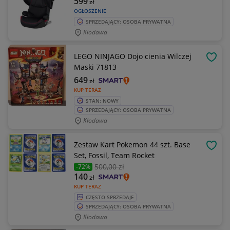
599
zł
OGŁOSZENIE
SPRZEDAJĄCY: OSOBA PRYWATNA
Kłodawa
LEGO NINJAGO Dojo cienia Wilczej
OBSE
Maski 71813
649
zł
KUP TERAZ
STAN: NOWY
SPRZEDAJĄCY: OSOBA PRYWATNA
Kłodawa
Zestaw Kart Pokemon 44 szt. Base
OBSE
Set, Fossil, Team Rocket
500
,00 zł
-72%
140
zł
KUP TERAZ
CZĘSTO SPRZEDAJE
SPRZEDAJĄCY: OSOBA PRYWATNA
Kłodawa