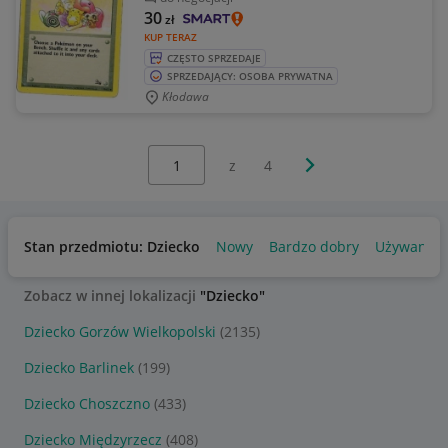
30
zł
KUP TERAZ
CZĘSTO SPRZEDAJE
SPRZEDAJĄCY: OSOBA PRYWATNA
Kłodawa
Wybierz stronę:
Następna strona
z
4
Stan przedmiotu: Dziecko
Nowy
Bardzo dobry
Używany
Zobacz w innej lokalizacji
"Dziecko"
Dziecko Gorzów Wielkopolski
(2135)
Dziecko Barlinek
(199)
Dziecko Choszczno
(433)
Dziecko Międzyrzecz
(408)