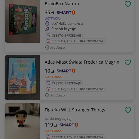
BrainBox Natura
OBSE
35
zł
LICYTACJA
05:14:35
do końca
0 osób licytuje
CZĘSTO SPRZEDAJE
SPRZEDAJĄCY: OSOBA PRYWATNA
Kłodawa
Atlas Miast Świata Frederica Magrin
OBSE
10
zł
KUP TERAZ
CZĘSTO SPRZEDAJE
SPRZEDAJĄCY: OSOBA PRYWATNA
Kłodawa
Figurka WILL Stranger Things
OBSE
do negocjacji
119
zł
KUP TERAZ
SPRZEDAJĄCY: OSOBA PRYWATNA