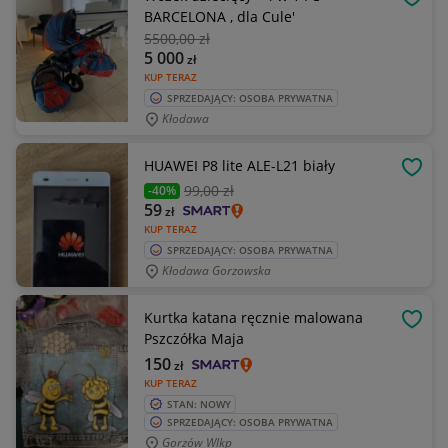
OBSE
BARCELONA , dla Cule'
5500
,00 zł
5 000
zł
KUP TERAZ
SPRZEDAJĄCY: OSOBA PRYWATNA
Kłodawa
HUAWEI P8 lite ALE-L21 biały
OBSE
99
,00 zł
-40%
59
zł
KUP TERAZ
SPRZEDAJĄCY: OSOBA PRYWATNA
Kłodawa Gorzowska
Kurtka katana ręcznie malowana
OBSE
Pszczółka Maja
150
zł
KUP TERAZ
STAN: NOWY
SPRZEDAJĄCY: OSOBA PRYWATNA
Gorzów Wlkp