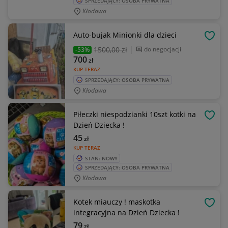
SPRZEDAJĄCY: OSOBA PRYWATNA
Kłodawa
Auto-bujak Minionki dla dzieci
OBSE
1500
,00 zł
do negocjacji
-53%
700
zł
KUP TERAZ
SPRZEDAJĄCY: OSOBA PRYWATNA
Kłodawa
Piłeczki niespodzianki 10szt kotki na
OBSE
Dzień Dziecka !
45
zł
KUP TERAZ
STAN: NOWY
SPRZEDAJĄCY: OSOBA PRYWATNA
Kłodawa
Kotek miauczy ! maskotka
OBSE
integracyjna na Dzień Dziecka !
79
zł