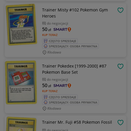
Trainer Misty #102 Pokemon Gym
OBSE
Heroes
do negocjacji
50
zł
KUP TERAZ
CZĘSTO SPRZEDAJE
SPRZEDAJĄCY: OSOBA PRYWATNA
Kłodawa
Trainer Pokedex [1999-2000] #87
OBSE
Pokemon Base Set
do negocjacji
50
zł
KUP TERAZ
CZĘSTO SPRZEDAJE
SPRZEDAJĄCY: OSOBA PRYWATNA
Kłodawa
Trainer Mr. Fuji #58 Pokemon Fossil
OBSE
do negocjacji