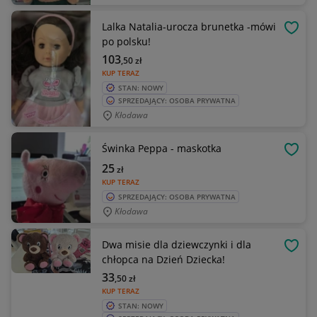
Lalka Natalia-urocza brunetka -mówi
OBSE
po polsku!
103
,50
zł
KUP TERAZ
STAN: NOWY
SPRZEDAJĄCY: OSOBA PRYWATNA
Kłodawa
Świnka Peppa - maskotka
OBSE
25
zł
KUP TERAZ
SPRZEDAJĄCY: OSOBA PRYWATNA
Kłodawa
Dwa misie dla dziewczynki i dla
OBSE
chłopca na Dzień Dziecka!
33
,50
zł
KUP TERAZ
STAN: NOWY