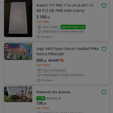
Xiaomi 17T PRO 17,4 cm (6.83") 12
OBSE
GB 512 GB 7000 mAh Czarny
3 100
zł
KUP TERAZ
STAN: NOWY
DOSTAWA 0 ZŁ
SPRZEDAJĄCY: OSOBA PRYWATNA
Kłodawa
Lego 3409 Sport Soccer Football Piłka
OBSE
Nożna Piłkarzyki
400
zł
KUP TERAZ
CZĘSTO SPRZEDAJE
SPRZEDAJĄCY: OSOBA PRYWATNA
Kłodawa
Rowerek dla dziecka
OBSE
220
,00 zł
-13%
190
zł
KUP TERAZ