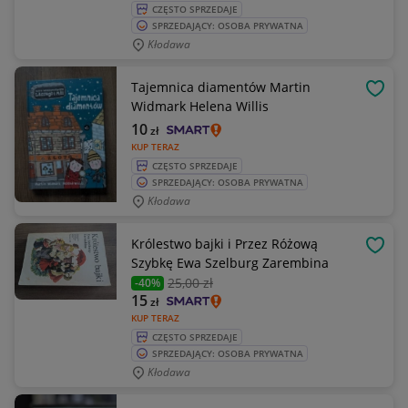
CZĘSTO SPRZEDAJE
SPRZEDAJĄCY: OSOBA PRYWATNA
Kłodawa
Tajemnica diamentów Martin
OBSE
Widmark Helena Willis
10
zł
KUP TERAZ
CZĘSTO SPRZEDAJE
SPRZEDAJĄCY: OSOBA PRYWATNA
Kłodawa
Królestwo bajki i Przez Różową
OBSE
Szybkę Ewa Szelburg Zarembina
25
,00 zł
-40%
15
zł
KUP TERAZ
CZĘSTO SPRZEDAJE
SPRZEDAJĄCY: OSOBA PRYWATNA
Kłodawa