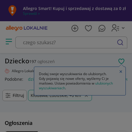
Allegro Smart! Kupuj i sprzedawaj z dostawą za 0 zł
Sprawdź »
Otwórz menu z kategoriami
szukaj
Dziecko
197
ogłoszeń
POL
Allegro Lokalnie
Dziecko
Zamkn
Dodaj swoje wyszukiwania do ulubionych.
Gdy pojawią się nowe oferty, wyślemy Ci je
Podobne:
dziecko
naklejka dziecko w aucie
lalki jak prawd
mailowo. Ustaw powiadomienia w
ulubionych
wyszukiwaniach
.
Filtruj
Kłodawa, Lubuskie, +0 km
Ogłoszenia