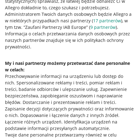
statystycznych) sprawiasz, że łatwiej będzie odnaleźć Ci w
Allegro dokładnie to, czego szukasz i potrzebujesz.
Administratorem Twoich danych osobowych będzie Allegro a
w niektórych przypadkach nasi partnerzy (
17
partnerów
), w
tym tzw. “Zaufani Partnerzy IAB Europe” (
9
partnerów
).
Przydatne informacje
Informacja o celach przetwarzania danych osobowych przez
naszych partnerów znajduje się w ich politykach ochrony
prywatności.
Jak to działa
Napisz do nas
My i nasi partnerzy możemy przetwarzać dane personalne
w celach:
Allegro Gadane dla sprzedających
Przechowywanie informacji na urządzeniu lub dostęp do
Allegro Gadane dla kupujących
nich
.
Spersonalizowane reklamy i treści, pomiar reklam i
treści, badanie odbiorców i ulepszanie usług
.
Zapewnienie
Mapa miejscowości
bezpieczeństwa, zapobieganie oszustwom i naprawianie
błędów
.
Dostarczanie i prezentowanie reklam i treści
.
Informacje prawne
Zapisanie decyzji dotyczących prywatności oraz informowanie
o nich
.
Dopasowanie i łączenie danych z innych źródeł
.
Regulamin
Łączenie różnych urządzeń
.
Identyfikacja urządzeń na
podstawie informacji przesyłanych automatycznie
.
Polityka plików "cookies"
Twoje dane personalne przetwarzamy również w celu