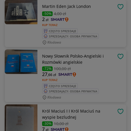
Martin Eden Jack London
OBSE
4
,00 zł
-50%
2
zł
KUP TERAZ
CZĘSTO SPRZEDAJE
SPRZEDAJĄCY: OSOBA PRYWATNA
Kłodawa
Nowy Słownik Polsko-Angielski i
OBSE
Rozmówki angielskie
100
,00 zł
-72%
27
,66
zł
KUP TERAZ
CZĘSTO SPRZEDAJE
SPRZEDAJĄCY: OSOBA PRYWATNA
Kłodawa
Król Maciuś I I Król Maciuś na
OBSE
wyspie bezludnej
10
,00 zł
-30%
7
zł