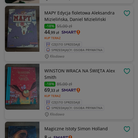
MAPY Edycja fioletowa Aleksandra
OBSE
Mizielińska, Daniel Mizieliński
55
,00 zł
-18%
44
,99
zł
KUP TERAZ
CZĘSTO SPRZEDAJE
SPRZEDAJĄCY: OSOBA PRYWATNA
Kłodawa
WINSTON WRACA NA ŚWIĘTA Alex
OBSE
Smith
85
,00 zł
-18%
69
,33
zł
KUP TERAZ
CZĘSTO SPRZEDAJE
SPRZEDAJĄCY: OSOBA PRYWATNA
Kłodawa
Magiczne Istoty Simon Holland
OBSE
8
zł