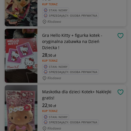
KUP TERAZ
STAN: NOWY
SPRZEDAJĄCY: OSOBA PRYWATNA
Kłodawa
Gra Hello Kitty + figurka kotek -
OBSE
oryginalna zabawka na Dzień
Dziecka !
28
,50
zł
KUP TERAZ
STAN: NOWY
SPRZEDAJĄCY: OSOBA PRYWATNA
Kłodawa
Maskotka dla dzieci Kotek+ Naklejki
OBSE
gratis!
22
,50
zł
KUP TERAZ
STAN: NOWY
SPRZEDAJĄCY: OSOBA PRYWATNA
Kłodawa