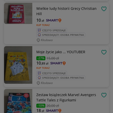
Wielkie ludy historii Grecy Christian
OBSE
Hill
10
zł
KUP TERAZ
CZĘSTO SPRZEDAJE
SPRZEDAJĄCY: OSOBA PRYWATNA
Kłodawa
Moje życie jako ... YOUTUBER
OBSE
15
,00 zł
-27%
10
,89
zł
KUP TERAZ
CZĘSTO SPRZEDAJE
SPRZEDAJĄCY: OSOBA PRYWATNA
Kłodawa
Zestaw książeczek Marvel Avengers
OBSE
Tattle Tales z Figurkami
20
,00 zł
-10%
18
zł