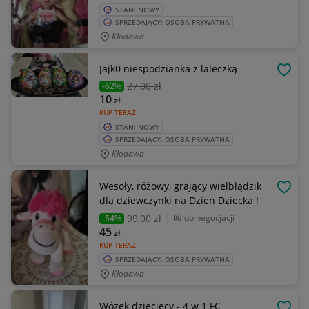
STAN: NOWY
SPRZEDAJĄCY: OSOBA PRYWATNA
Kłodawa
Jajk0 niespodzianka z laleczką
OBSE
27
,00 zł
-62%
10
zł
KUP TERAZ
STAN: NOWY
SPRZEDAJĄCY: OSOBA PRYWATNA
Kłodawa
Wesoły, różowy, grający wielbłądzik
OBSE
dla dziewczynki na Dzień Dziecka !
99
,00 zł
do negocjacji
-54%
45
zł
KUP TERAZ
SPRZEDAJĄCY: OSOBA PRYWATNA
Kłodawa
Wózek dziecięcy - 4 w 1 FC