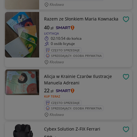
Kłodawa
Razem ze Słonkiem Maria Kownacka
OBSE
40
zł
LICYTACJA
02:10:54
do końca
0 osób licytuje
CZĘSTO SPRZEDAJE
SPRZEDAJĄCY: OSOBA PRYWATNA
Kłodawa
Alicja w Krainie Czarów Ilustracje
OBSE
Manuela Adreani
22
zł
KUP TERAZ
CZĘSTO SPRZEDAJE
SPRZEDAJĄCY: OSOBA PRYWATNA
Kłodawa
Cybex Solution Z-FIX Ferrari
OBSE