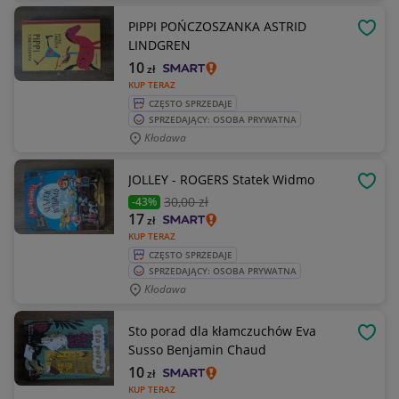
PIPPI POŃCZOSZANKA ASTRID
OBSE
LINDGREN
10
zł
KUP TERAZ
CZĘSTO SPRZEDAJE
SPRZEDAJĄCY: OSOBA PRYWATNA
Kłodawa
JOLLEY - ROGERS Statek Widmo
OBSE
30
,00 zł
-43%
17
zł
KUP TERAZ
CZĘSTO SPRZEDAJE
SPRZEDAJĄCY: OSOBA PRYWATNA
Kłodawa
Sto porad dla kłamczuchów Eva
OBSE
Susso Benjamin Chaud
10
zł
KUP TERAZ