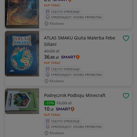
KUP TERAZ
CZĘSTO SPRZEDAJE
SPRZEDAJĄCY: OSOBA PRYWATNA
Kłodawa
ATLAS SMAKU Giulia Malerba Febe
OBSE
Sillani
40
,00 zł
36
,88
zł
KUP TERAZ
CZĘSTO SPRZEDAJE
SPRZEDAJĄCY: OSOBA PRYWATNA
Kłodawa
Podręcznik Podboju Minecraft
OBSE
15
,00 zł
-33%
10
zł
KUP TERAZ
CZĘSTO SPRZEDAJE
SPRZEDAJĄCY: OSOBA PRYWATNA
Kłodawa