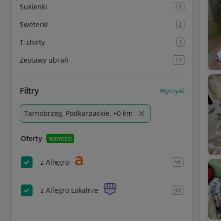
Sukienki
11
Sweterki
2
T-shirty
3
Zestawy ubrań
11
Filtry
Wyczyść
Tarnobrzeg, Podkarpackie, +0 km
Oferty
NOWOŚĆ!
z Allegro
56
z Allegro Lokalnie
90