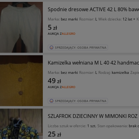
Spodnie dresowe ACTIVE 42 L 80% bawe
Marka:
bez marki
Rozmiar:
L
Wiek dziecka:
12 lat +
K
5
zł
AUKCJA Z
ALLEGRO
SPRZEDAJĄCY: OSOBA PRYWATNA
Kamizelka wełniana M L 40 42 handma
Marka:
bez marki
Rozmiar:
L
Rodzaj:
kamizelka
Zapi
49
zł
AUKCJA Z
ALLEGRO
SPRZEDAJĄCY: OSOBA PRYWATNA
SZLAFROK DZIECINNY W MIMONKI ROZ 
Liczba sztuk w ofercie:
1 szt.
Stan opakowania:
brak 
25
zł