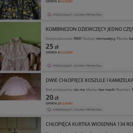
OFERTA Z
ALLEGRO
SPRZEDAJĄCY: OSOBA PRYWATNA
KOMBINEZON DZIEWCZĘCY JEDNO CZĘŚC
Kod producenta:
INNY
Rodzaj:
niemowlęcy
Marka:
be
25
zł
OFERTA Z
ALLEGRO
SPRZEDAJĄCY: OSOBA PRYWATNA
DWIE CHŁOPIĘCE KOSZULE I KAMIZELK
Kod producenta:
nie ma
Marka:
bez marki
Rozmiar:
20
zł
OFERTA Z
ALLEGRO
SPRZEDAJĄCY: OSOBA PRYWATNA
CHŁOPIĘCA KURTKA WIOSENNA 134 R