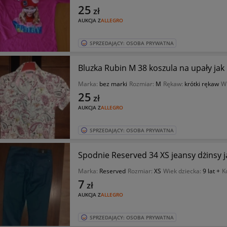
25
zł
AUKCJA Z
ALLEGRO
SPRZEDAJĄCY: OSOBA PRYWATNA
Bluzka Rubin M 38 koszula na upały ja
Marka:
bez marki
Rozmiar:
M
Rękaw:
krótki rękaw
Wi
25
zł
AUKCJA Z
ALLEGRO
SPRZEDAJĄCY: OSOBA PRYWATNA
Spodnie Reserved 34 XS jeansy dżinsy 
Marka:
Reserved
Rozmiar:
XS
Wiek dziecka:
9 lat +
K
7
zł
AUKCJA Z
ALLEGRO
SPRZEDAJĄCY: OSOBA PRYWATNA