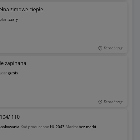
łna zimowe ciepłe
olor:
szary
Tarnobrzeg
de zapinana
ęcie:
guziki
Tarnobrzeg
104/ 110
opakowania
Kod producenta:
HU2043
Marka:
bez marki