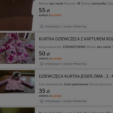
Marka:
bez marki
Rozmiar:
M
Rodzaj:
kamizelka
Zap
55
zł
AUKCJA Z
ALLEGRO
SPRZEDAJĄCY: OSOBA PRYWATNA
KURTKA DZIEWCZĘCA Z KAPTUREM ROZ 9
Kod producenta:
2200460728966
Marka:
bez marki
50
zł
OFERTA Z
ALLEGRO
SPRZEDAJĄCY: OSOBA PRYWATNA
DZIEWCZĘCA KURTKA JESIEŃ ZIMA . 3 . 
Stan opakowania:
brak opakowania
Kod producenta:
35
zł
OFERTA Z
ALLEGRO
SPRZEDAJĄCY: OSOBA PRYWATNA