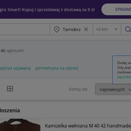
SPRAW
egro Smart! Kupuj i sprzedawaj z dostawą za 0 zł
Miasto
Wyczyść frazę
+
0
km
Odległość
szu
146
ogłoszeń
Dodaj sw
Gdy poja
odzież używana
permetryna na odzież
mailowo
wyszuki
k listy
Widok siatki
Sortuj od:
łoszenia
Kamizelka wełniana M 40 42 handmade