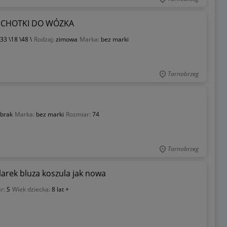
ZECHOTKI DO WÓZKA
33 \18 \48 \
Rodzaj:
zimowa
Marka:
bez marki
Tarnobrzeg
brak
Marka:
bez marki
Rozmiar:
74
Tarnobrzeg
larek bluza koszula jak nowa
r:
S
Wiek dziecka:
8 lat +