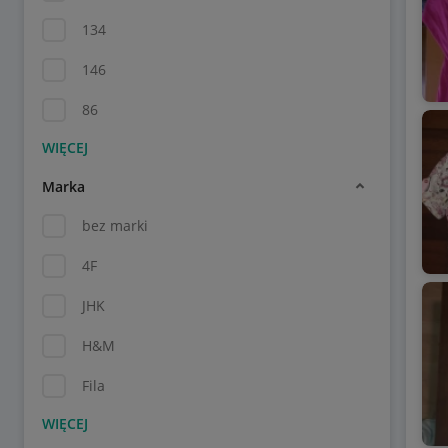
134
146
86
Marka
bez marki
4F
JHK
H&M
Fila