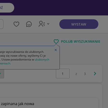
DŹ
WYSTAW
kaj
POLUB WYSZUKIWANIE
Zamknij wskazówkę
oje wyszukiwania do ulubionych.
wią się nowe oferty, wyślemy Ci je
. Ustaw powiadomienia w
ulubionych
waniach
.
Wybierz stronę:
Następna 
z
3
 zapinana jak nowa