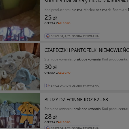
Komplet dziewczęcy bluzka z kamizelką 
Kod producenta:
nie ma
Marka:
bez marki
Rozmiar:
25
zł
OFERTA Z
ALLEGRO
SPRZEDAJĄCY: OSOBA PRYWATNA
CZAPECZKI I PANTOFELKI NIEMOWLEŃC
Stan opakowania:
brak opakowania
Kod producenta:
30
zł
OFERTA Z
ALLEGRO
SPRZEDAJĄCY: OSOBA PRYWATNA
BLUZY DZIECINNE ROZ 62 - 68
Stan opakowania:
brak opakowania
Kod producenta:
28
zł
OFERTA Z
ALLEGRO
SPRZEDAJĄCY: OSOBA PRYWATNA