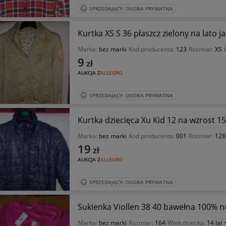
SPRZEDAJĄCY: OSOBA PRYWATNA
Kurtka XS S 36 płaszcz zielony na lato j
Marka:
bez marki
Kod producenta:
123
Rozmiar:
XS
9
zł
AUKCJA Z
ALLEGRO
SPRZEDAJĄCY: OSOBA PRYWATNA
Kurtka dziecięca Xu Kid 12 na wzrost 1
Marka:
bez marki
Kod producenta:
001
Rozmiar:
128
19
zł
AUKCJA Z
ALLEGRO
SPRZEDAJĄCY: OSOBA PRYWATNA
Sukienka Viollen 38 40 bawełna 100% 
Marka:
bez marki
Rozmiar:
164
Wiek dziecka:
14 lat 