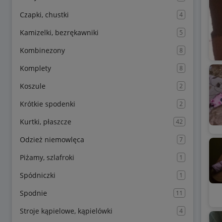
Czapki, chustki
4
Kamizelki, bezrękawniki
5
Kombinezony
8
Komplety
8
Koszule
2
Krótkie spodenki
2
Kurtki, płaszcze
42
Odzież niemowlęca
7
Piżamy, szlafroki
1
Spódniczki
1
Spodnie
11
Stroje kąpielowe, kąpielówki
4