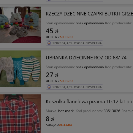
RZECZY DZECINNE CZAPKI BUTKI I GR
Stan opakowania:
brak opakowania
Kod producenta:
45
zł
OFERTA Z
ALLEGRO
SPRZEDAJĄCY: OSOBA PRYWATNA
UBRANKA DZIECINNE ROZ OD 68/ 74
Stan opakowania:
brak opakowania
Kod producenta:
27
zł
OFERTA Z
ALLEGRO
SPRZEDAJĄCY: OSOBA PRYWATNA
Koszulka flanelowa piżama 10-12 lat po
Marka:
bez marki
Kod producenta:
33513026
Rozmia
8
zł
AUKCJA Z
ALLEGRO