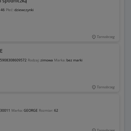
i spódniczką
146
Płeć:
dziewczynki
Tarnobrzeg
E
5908308609572
Rodzaj:
zimowa
Marka:
bez marki
Tarnobrzeg
30011
Marka:
GEORGE
Rozmiar:
62
Tarnobrzeg