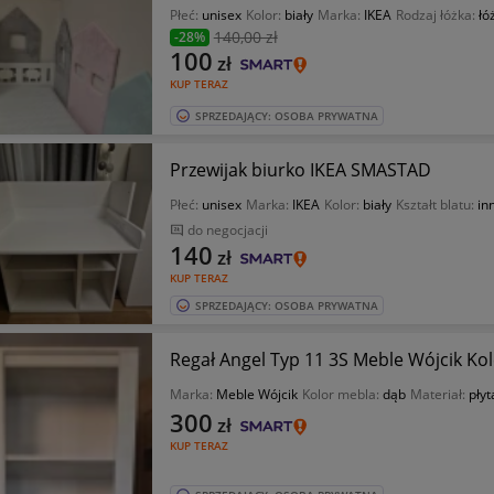
Płeć:
unisex
Kolor:
biały
Marka:
IKEA
Rodzaj łóżka:
łó
140
,00 zł
-28%
100
zł
KUP TERAZ
SPRZEDAJĄCY: OSOBA PRYWATNA
Przewijak biurko IKEA SMASTAD
Płeć:
unisex
Marka:
IKEA
Kolor:
biały
Kształt blatu:
in
do negocjacji
140
zł
KUP TERAZ
SPRZEDAJĄCY: OSOBA PRYWATNA
Regał Angel Typ 11 3S Meble Wójcik Kol
Marka:
Meble Wójcik
Kolor mebla:
dąb
Materiał:
pły
300
zł
KUP TERAZ