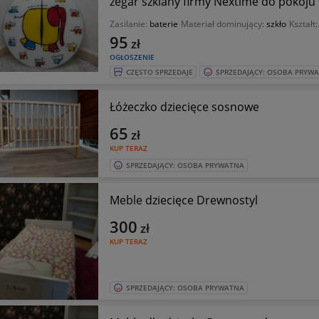
zegar szklany firmy Nextime do pokoju
Zasilanie:
baterie
Materiał dominujący:
szkło
Kształt
95
zł
OGŁOSZENIE
CZĘSTO SPRZEDAJE
SPRZEDAJĄCY: OSOBA PRYW
Łóżeczko dziecięce sosnowe
65
zł
KUP TERAZ
SPRZEDAJĄCY: OSOBA PRYWATNA
Meble dziecięce Drewnostyl
300
zł
KUP TERAZ
SPRZEDAJĄCY: OSOBA PRYWATNA