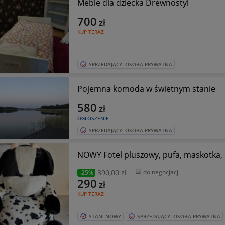
Meble dla dziecka Drewnostyl
700
zł
KUP TERAZ
SPRZEDAJĄCY: OSOBA PRYWATNA
Pojemna komoda w świetnym stanie
580
zł
OGŁOSZENIE
SPRZEDAJĄCY: OSOBA PRYWATNA
NOWY Fotel pluszowy, pufa, maskotka,
390
,00 zł
do negocjacji
-25%
290
zł
KUP TERAZ
STAN: NOWY
SPRZEDAJĄCY: OSOBA PRYWATNA