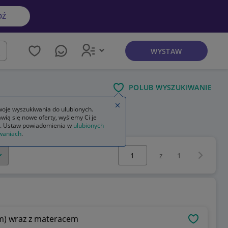
DŹ
WYSTAW
kaj
POLUB WYSZUKIWANIE
Zamknij wskazówkę
oje wyszukiwania do ulubionych.
wią się nowe oferty, wyślemy Ci je
ziecięcy
. Ustaw powiadomienia w
ulubionych
waniach
.
Wybierz stronę:
Następna 
z
1
cm) wraz z materacem
OBSERWU