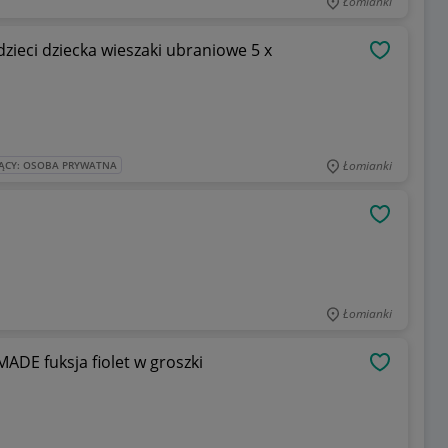
Łomianki
dzieci dziecka wieszaki ubraniowe 5 x
OBSERWU
Łomianki
ĄCY: OSOBA PRYWATNA
OBSERWU
Łomianki
ADE fuksja fiolet w groszki
OBSERWU