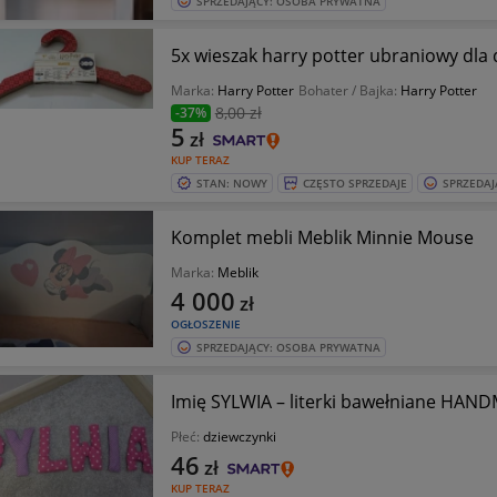
SPRZEDAJĄCY: OSOBA PRYWATNA
5x wieszak harry potter ubraniowy dla 
Marka:
Harry Potter
Bohater / Bajka:
Harry Potter
8
,00 zł
-37%
5
zł
KUP TERAZ
STAN: NOWY
CZĘSTO SPRZEDAJE
SPRZEDAJ
Komplet mebli Meblik Minnie Mouse
Marka:
Meblik
4 000
zł
OGŁOSZENIE
SPRZEDAJĄCY: OSOBA PRYWATNA
Imię SYLWIA – literki bawełniane HANDM
Płeć:
dziewczynki
46
zł
KUP TERAZ