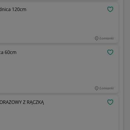
Materac pluszowy, pufa, maskotka, średnica 120cm
OBSERWU
Łomianki
ica 60cm
OBSERWU
Łomianki
LORAZOWY Z RĄCZKĄ
OBSERWU