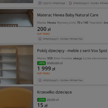
CZĘSTO SPRZEDAJE
SPRZEDAJĄCY: OSOBA PRYW
Materac Hevea Baby Natural Care
Marka:
Hevea
Wymiary (cm):
70 x 140
Twardość:
śre
200
zł
KUP TERAZ
SPRZEDAJĄCY: OSOBA PRYWATNA
Pokój dziecięcy - meble z serii Vox Spo
Marka:
VOX
Kolor frontów:
akacja
Liczba elementów 
3900
,00 zł
-48%
1 999
zł
KUP TERAZ
SPRZEDAJĄCY: OSOBA PRYWATNA
Krzesełko dziecięce
20
,00 zł
-25%
15
zł