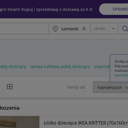
SPRAW
egro Smart! Kupuj i sprzedawaj z dostawą za 0 zł
Miasto
Wyczyść frazę
+
0
km
Odległość
szu
Dodaj sw
Gdy poja
kój dziecięcy
lampa sufitowa pokój dziecięcy
playmobil pokój d
mailowo
wyszuki
k listy
Widok siatki
Sortuj od:
łoszenia
Łóżko dziecięce IKEA KRITTER (70x160