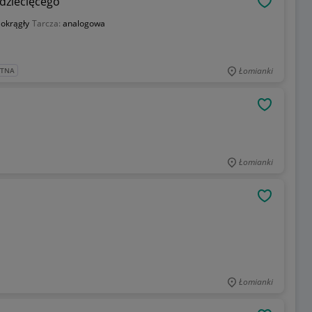
 dziecięcego
OBSERWU
:
okrągły
Tarcza:
analogowa
Łomianki
ATNA
OBSERWU
Łomianki
OBSERWU
Łomianki