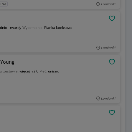
Łomianki
ATNA
OBSERWU
dnio - twardy
Wypełnienie:
Pianka lateksowa
Łomianki
t Young
OBSERWU
w zestawie:
więcej niż 6
Płeć:
unisex
Łomianki
OBSERWU