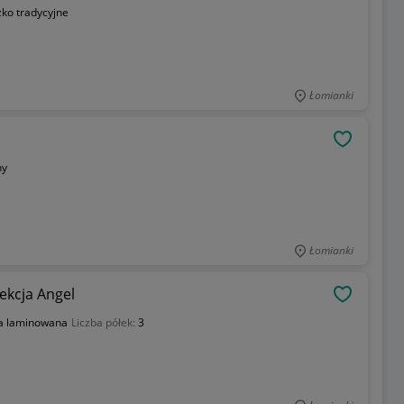
żko tradycyjne
Łomianki
OBSERWU
ny
Łomianki
ekcja Angel
OBSERWU
ta laminowana
Liczba półek:
3