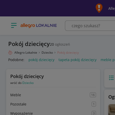
All
Otwórz menu z kategoriami
Pokój dziecięcy
20
ogłoszeń
Allegro Lokalnie
Dziecko
Pokój dziecięcy
Podobne:
pokój dziecięcy
tapeta pokój dziecięcy
meble po
Pokój dziecięcy
Wido
wróć do
Dziecko
Meble
16
Og
Pozostałe
1
Wyposażenie
3