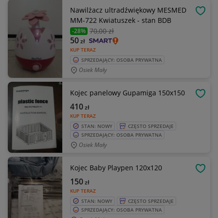
Nawilżacz ultradźwiękowy MESMED
OBSE
MM-722 Kwiatuszek - stan BDB
70
,00 zł
-28%
50
zł
KUP TERAZ
SPRZEDAJĄCY: OSOBA PRYWATNA
Osiek Mały
Kojec panelowy Gupamiga 150x150
OBSE
410
zł
KUP TERAZ
STAN: NOWY
CZĘSTO SPRZEDAJE
SPRZEDAJĄCY: OSOBA PRYWATNA
Osiek Mały
Kojec Baby Playpen 120x120
OBSE
150
zł
KUP TERAZ
STAN: NOWY
CZĘSTO SPRZEDAJE
SPRZEDAJĄCY: OSOBA PRYWATNA