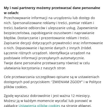
Napisz do nas
My i nasi partnerzy możemy przetwarzać dane personalne
w celach:
Allegro Gadane dla sprzedających
Przechowywanie informacji na urządzeniu lub dostęp do
Allegro Gadane dla kupujących
nich
.
Spersonalizowane reklamy i treści, pomiar reklam i
treści, badanie odbiorców i ulepszanie usług
.
Zapewnienie
Mapa miejscowości
bezpieczeństwa, zapobieganie oszustwom i naprawianie
błędów
.
Dostarczanie i prezentowanie reklam i treści
.
Informacje prawne
Zapisanie decyzji dotyczących prywatności oraz informowanie
o nich
.
Dopasowanie i łączenie danych z innych źródeł
.
Regulamin
Łączenie różnych urządzeń
.
Identyfikacja urządzeń na
podstawie informacji przesyłanych automatycznie
.
Polityka plików "cookies"
Twoje dane personalne przetwarzamy również w celu
ułatwiania korzystania z naszych stron
Ustawienia plików "cookies"
Cele przetwarzania szczegółowo opisane są w ustawieniach
Udostępnianie lokalizacji
dostępnych pod przyciskiem: “ZMIENIAM ZGODY” i w Polityce
Informacje dla Aktu o Usługach Cyfrowych
plików cookies.
Zgodę wyrażasz dobrowolnie i jest ważna 12 miesięcy.
Pobierz aplikację
Możesz ją w każdym momencie wycofać lub ponowić w
zakładce
Ustawienia plików cookies
na stronie głównej.