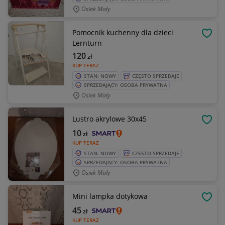
Osiek Mały
Pomocnik kuchenny dla dzieci
OBSE
Lernturn
120
zł
KUP TERAZ
STAN: NOWY
CZĘSTO SPRZEDAJE
SPRZEDAJĄCY: OSOBA PRYWATNA
Osiek Mały
Lustro akrylowe 30x45
OBSE
10
zł
KUP TERAZ
STAN: NOWY
CZĘSTO SPRZEDAJE
SPRZEDAJĄCY: OSOBA PRYWATNA
Osiek Mały
Mini lampka dotykowa
OBSE
45
zł
KUP TERAZ