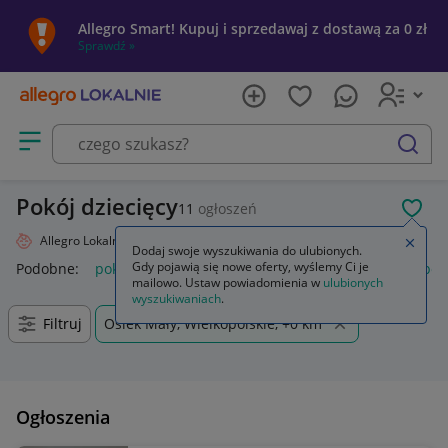
Allegro Smart! Kupuj i sprzedawaj z dostawą za 0 zł
Sprawdź »
Otwórz menu z kategoriami
szukaj
Pokój dziecięcy
11
ogłoszeń
POL
Allegro Lokalnie
Dziecko
Pokój dziecięcy
Zamkn
Dodaj swoje wyszukiwania do ulubionych.
Gdy pojawią się nowe oferty, wyślemy Ci je
Podobne:
pokój dziecięcy
tapeta pokój dziecięcy
meble pokó
mailowo. Ustaw powiadomienia w
ulubionych
wyszukiwaniach
.
Filtruj
Osiek Mały, Wielkopolskie, +0 km
Ogłoszenia