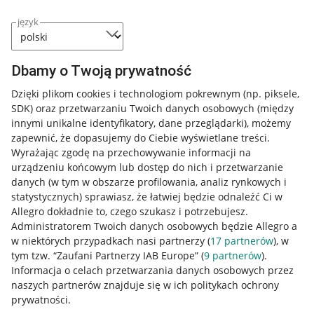
język
Dbamy o Twoją prywatność
Dzięki plikom cookies i technologiom pokrewnym
(np. piksele,
SDK)
oraz przetwarzaniu Twoich danych osobowych
(między
innymi unikalne identyfikatory, dane przeglądarki)
, możemy
zapewnić, że dopasujemy do Ciebie wyświetlane treści.
Wyrażając zgodę na przechowywanie informacji na
urządzeniu końcowym lub dostęp do nich i przetwarzanie
danych (w tym w obszarze profilowania, analiz rynkowych i
statystycznych) sprawiasz, że łatwiej będzie odnaleźć Ci w
Allegro dokładnie to, czego szukasz i potrzebujesz.
Administratorem Twoich danych osobowych będzie Allegro a
w niektórych przypadkach nasi partnerzy (
17
partnerów
), w
tym tzw. “Zaufani Partnerzy IAB Europe” (
9
partnerów
).
Przydatne informacje
Informacja o celach przetwarzania danych osobowych przez
naszych partnerów znajduje się w ich politykach ochrony
prywatności.
Jak to działa