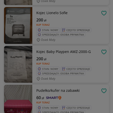
Osiek Mały
Kojec Lionelo Sofie
OBSE
200
zł
KUP TERAZ
STAN: NOWY
CZĘSTO SPRZEDAJE
SPRZEDAJĄCY: OSOBA PRYWATNA
Osiek Mały
Kojec Baby Playpen AMZ-2000-G
OBSE
200
zł
KUP TERAZ
STAN: NOWY
CZĘSTO SPRZEDAJE
SPRZEDAJĄCY: OSOBA PRYWATNA
Osiek Mały
Pudełko/kufer na zabawki
OBSE
60
zł
KUP TERAZ
STAN: NOWY
CZĘSTO SPRZEDAJE
SPRZEDAJĄCY: OSOBA PRYWATNA