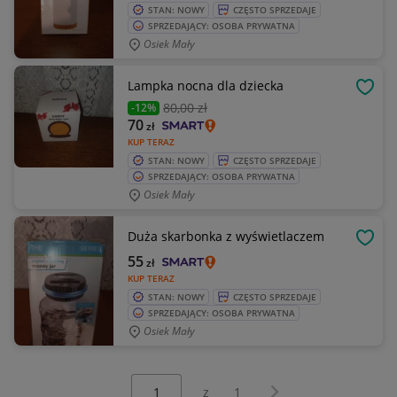
STAN: NOWY
CZĘSTO SPRZEDAJE
SPRZEDAJĄCY: OSOBA PRYWATNA
Osiek Mały
Lampka nocna dla dziecka
OBSE
80
,00 zł
-12%
70
zł
KUP TERAZ
STAN: NOWY
CZĘSTO SPRZEDAJE
SPRZEDAJĄCY: OSOBA PRYWATNA
Osiek Mały
Duża skarbonka z wyświetlaczem
OBSE
55
zł
KUP TERAZ
STAN: NOWY
CZĘSTO SPRZEDAJE
SPRZEDAJĄCY: OSOBA PRYWATNA
Osiek Mały
Wybierz stronę:
Następna strona
z
1