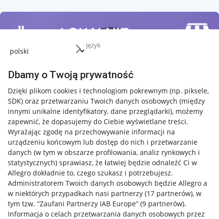
język
Dbamy o Twoją prywatność
Dzięki plikom cookies i technologiom pokrewnym
(np. piksele,
SDK)
oraz przetwarzaniu Twoich danych osobowych
(między
innymi unikalne identyfikatory, dane przeglądarki)
, możemy
zapewnić, że dopasujemy do Ciebie wyświetlane treści.
Wyrażając zgodę na przechowywanie informacji na
urządzeniu końcowym lub dostęp do nich i przetwarzanie
danych (w tym w obszarze profilowania, analiz rynkowych i
statystycznych) sprawiasz, że łatwiej będzie odnaleźć Ci w
Allegro dokładnie to, czego szukasz i potrzebujesz.
Administratorem Twoich danych osobowych będzie Allegro a
w niektórych przypadkach nasi partnerzy (
17
partnerów
), w
tym tzw. “Zaufani Partnerzy IAB Europe” (
9
partnerów
).
Przydatne informacje
Informacja o celach przetwarzania danych osobowych przez