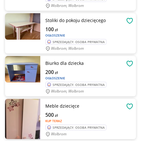
Wolbrom, Wolbrom
Stoliki do pokoju dziecięcego
OBSE
100
zł
OGŁOSZENIE
SPRZEDAJĄCY: OSOBA PRYWATNA
Wolbrom, Wolbrom
Biurko dla dziecka
OBSE
200
zł
OGŁOSZENIE
SPRZEDAJĄCY: OSOBA PRYWATNA
Wolbrom, Wolbrom
Meble dziecięce
OBSE
500
zł
KUP TERAZ
SPRZEDAJĄCY: OSOBA PRYWATNA
Wolbrom