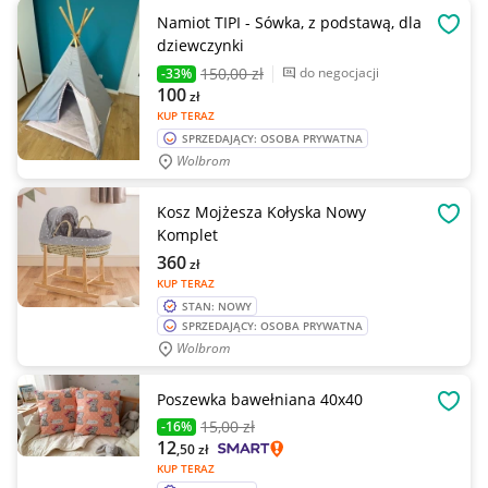
Namiot TIPI - Sówka, z podstawą, dla
OBSE
dziewczynki
150
,00 zł
do negocjacji
-33%
100
zł
KUP TERAZ
SPRZEDAJĄCY: OSOBA PRYWATNA
Wolbrom
Kosz Mojżesza Kołyska Nowy
OBSE
Komplet
360
zł
KUP TERAZ
STAN: NOWY
SPRZEDAJĄCY: OSOBA PRYWATNA
Wolbrom
Poszewka bawełniana 40x40
OBSE
15
,00 zł
-16%
12
,50
zł
KUP TERAZ