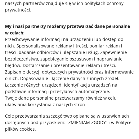
naszych partnerów znajduje się w ich politykach ochrony
prywatności.
Jak to działa
Napisz do nas
My i nasi partnerzy możemy przetwarzać dane personalne
w celach:
Allegro Gadane dla sprzedających
Przechowywanie informacji na urządzeniu lub dostęp do
Allegro Gadane dla kupujących
nich
.
Spersonalizowane reklamy i treści, pomiar reklam i
treści, badanie odbiorców i ulepszanie usług
.
Zapewnienie
Mapa miejscowości
bezpieczeństwa, zapobieganie oszustwom i naprawianie
błędów
.
Dostarczanie i prezentowanie reklam i treści
.
Informacje prawne
Zapisanie decyzji dotyczących prywatności oraz informowanie
o nich
.
Dopasowanie i łączenie danych z innych źródeł
.
Regulamin
Łączenie różnych urządzeń
.
Identyfikacja urządzeń na
podstawie informacji przesyłanych automatycznie
.
Polityka plików "cookies"
Twoje dane personalne przetwarzamy również w celu
ułatwiania korzystania z naszych stron
Ustawienia plików "cookies"
Cele przetwarzania szczegółowo opisane są w ustawieniach
Udostępnianie lokalizacji
dostępnych pod przyciskiem: “ZMIENIAM ZGODY” i w Polityce
Informacje dla Aktu o Usługach Cyfrowych
plików cookies.