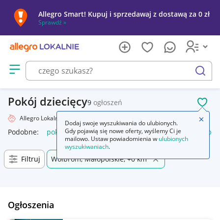
Allegro Smart! Kupuj i sprzedawaj z dostawą za 0 zł
Sprawdź »
Otwórz menu z kategoriami
szukaj
Pokój dziecięcy
9
ogłoszeń
POL
Allegro Lokalnie
Dziecko
Pokój dziecięcy
Zamkn
Dodaj swoje wyszukiwania do ulubionych.
Gdy pojawią się nowe oferty, wyślemy Ci je
Podobne:
pokój dziecięcy
tapeta pokój dziecięcy
meble pokó
mailowo. Ustaw powiadomienia w
ulubionych
wyszukiwaniach
.
Filtruj
Wolbrom, Małopolskie, +0 km
Ogłoszenia