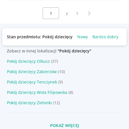
Wybierz stronę:
Następna strona
z
1
Stan przedmiotu: Pokój dziecięcy
Nowy
Bardzo dobry
Uż
Zobacz w innej lokalizacji
"Pokój dziecięcy"
Pokój dziecięcy Olkusz
(37)
Pokój dziecięcy Zabierzów
(10)
Pokój dziecięcy Tenczynek
(9)
Pokój dziecięcy Wola Filipowska
(8)
Pokój dziecięcy Zielonki
(12)
POKAŻ WIĘCEJ