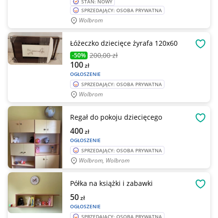
STAN: NOWY
SPRZEDAJĄCY: OSOBA PRYWATNA
Wolbrom
Łóżeczko dziecięce żyrafa 120x60
OBSE
200
,00 zł
-50%
100
zł
OGŁOSZENIE
SPRZEDAJĄCY: OSOBA PRYWATNA
Wolbrom
Regał do pokoju dziecięcego
OBSE
400
zł
OGŁOSZENIE
SPRZEDAJĄCY: OSOBA PRYWATNA
Wolbrom, Wolbrom
Półka na książki i zabawki
OBSE
50
zł
OGŁOSZENIE
SPRZEDAJĄCY: OSOBA PRYWATNA