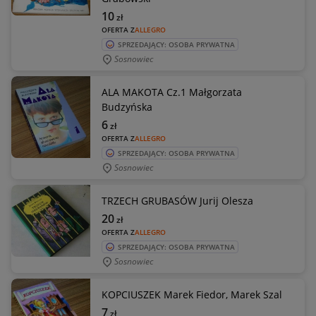
10
zł
OFERTA Z
ALLEGRO
SPRZEDAJĄCY: OSOBA PRYWATNA
Sosnowiec
ALA MAKOTA Cz.1 Małgorzata
Budzyńska
6
zł
OFERTA Z
ALLEGRO
SPRZEDAJĄCY: OSOBA PRYWATNA
Sosnowiec
TRZECH GRUBASÓW Jurij Olesza
20
zł
OFERTA Z
ALLEGRO
SPRZEDAJĄCY: OSOBA PRYWATNA
Sosnowiec
KOPCIUSZEK Marek Fiedor, Marek Szal
7
zł