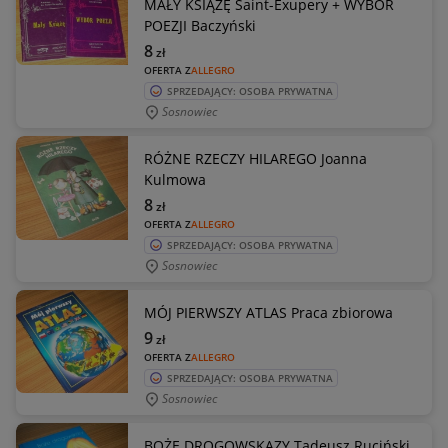
MAŁY KSIĄŻĘ Saint-Exupery + WYBÓR
POEZJI Baczyński
8
zł
OFERTA Z
ALLEGRO
SPRZEDAJĄCY: OSOBA PRYWATNA
Sosnowiec
RÓŻNE RZECZY HILAREGO Joanna
Kulmowa
8
zł
OFERTA Z
ALLEGRO
SPRZEDAJĄCY: OSOBA PRYWATNA
Sosnowiec
MÓJ PIERWSZY ATLAS Praca zbiorowa
9
zł
OFERTA Z
ALLEGRO
SPRZEDAJĄCY: OSOBA PRYWATNA
Sosnowiec
BOŻE DROGOWSKAZY Tadeusz Ruciński