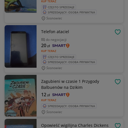
KUP TERAZ
CZĘSTO SPRZEDAJE
SPRZEDAJĄCY: OSOBA PRYWATNA
Sosnowiec
Telefon ataciel
OBSE
do negocjacji
20
zł
KUP TERAZ
CZĘSTO SPRZEDAJE
SPRZEDAJĄCY: OSOBA PRYWATNA
Sosnowiec
Zagubieni w czasie 1 Przygody
OBSE
Balbuenów na Dzikim
12
zł
KUP TERAZ
SPRZEDAJĄCY: OSOBA PRYWATNA
Sosnowiec
Opowieść wigilijna Charles Dickens