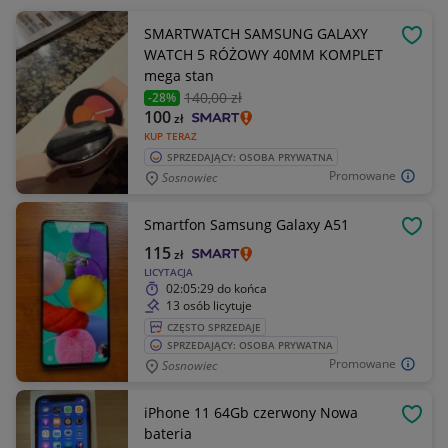
SMARTWATCH SAMSUNG GALAXY
OBSE
WATCH 5 RÓŻOWY 40MM KOMPLET
mega stan
140
,00 zł
-28%
100
zł
KUP TERAZ
SPRZEDAJĄCY: OSOBA PRYWATNA
Promowane
Sosnowiec
Smartfon Samsung Galaxy A51
OBSE
115
zł
LICYTACJA
02:05:29
do końca
13 osób licytuje
CZĘSTO SPRZEDAJE
SPRZEDAJĄCY: OSOBA PRYWATNA
Promowane
Sosnowiec
iPhone 11 64Gb czerwony Nowa
OBSE
bateria