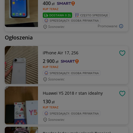
400
zł
KUP TERAZ
DOSTAWA 0 ZŁ
CZĘSTO SPRZEDAJE
SPRZEDAJĄCY: OSOBA PRYWATNA
Promowane
Sosnowiec
Ogłoszenia
iPhone Air 17, 256
OBSE
2 900
zł
KUP TERAZ
SPRZEDAJĄCY: OSOBA PRYWATNA
Sosnowiec
Huawei Y5 2018 r stan idealny
OBSE
130
zł
KUP TERAZ
SPRZEDAJĄCY: OSOBA PRYWATNA
Sosnowiec