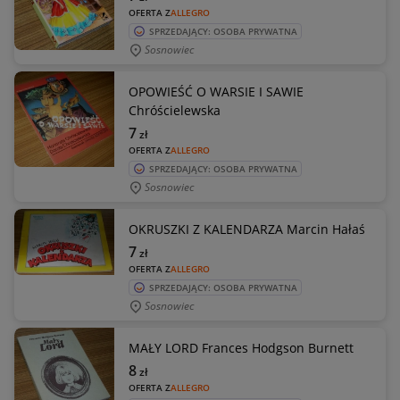
OFERTA Z
ALLEGRO
SPRZEDAJĄCY: OSOBA PRYWATNA
Sosnowiec
OPOWIEŚĆ O WARSIE I SAWIE
Chróścielewska
7
zł
OFERTA Z
ALLEGRO
SPRZEDAJĄCY: OSOBA PRYWATNA
Sosnowiec
OKRUSZKI Z KALENDARZA Marcin Hałaś
7
zł
OFERTA Z
ALLEGRO
SPRZEDAJĄCY: OSOBA PRYWATNA
Sosnowiec
MAŁY LORD Frances Hodgson Burnett
8
zł
OFERTA Z
ALLEGRO