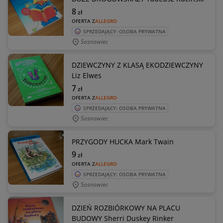
8
zł
OFERTA Z
ALLEGRO
SPRZEDAJĄCY: OSOBA PRYWATNA
Sosnowiec
DZIEWCZYNY Z KLASĄ EKODZIEWCZYNY
Liz Elwes
7
zł
OFERTA Z
ALLEGRO
SPRZEDAJĄCY: OSOBA PRYWATNA
Sosnowiec
PRZYGODY HUCKA Mark Twain
9
zł
OFERTA Z
ALLEGRO
SPRZEDAJĄCY: OSOBA PRYWATNA
Sosnowiec
DZIEŃ ROZBIÓRKOWY NA PLACU
BUDOWY Sherri Duskey Rinker