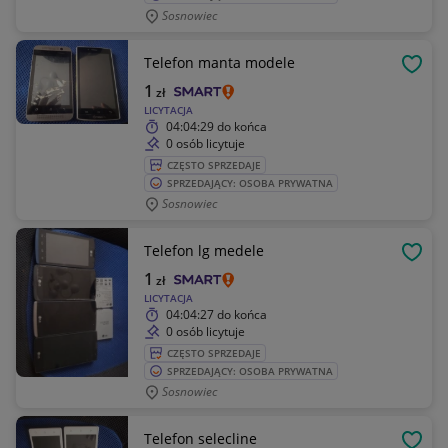
Sosnowiec
Telefon manta modele
OBSE
1
zł
LICYTACJA
04:04:29
do końca
0 osób licytuje
CZĘSTO SPRZEDAJE
SPRZEDAJĄCY: OSOBA PRYWATNA
Sosnowiec
Telefon lg medele
OBSE
1
zł
LICYTACJA
04:04:27
do końca
0 osób licytuje
CZĘSTO SPRZEDAJE
SPRZEDAJĄCY: OSOBA PRYWATNA
Sosnowiec
Telefon selecline