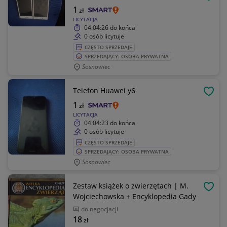
OBSE
1
zł
LICYTACJA
04:04:26
do końca
0 osób licytuje
CZĘSTO SPRZEDAJE
SPRZEDAJĄCY: OSOBA PRYWATNA
Sosnowiec
Telefon Huawei y6
OBSE
1
zł
LICYTACJA
04:04:23
do końca
0 osób licytuje
CZĘSTO SPRZEDAJE
SPRZEDAJĄCY: OSOBA PRYWATNA
Sosnowiec
Zestaw książek o zwierzętach | M.
OBSE
Wojciechowska + Encyklopedia Gady
do negocjacji
18
zł