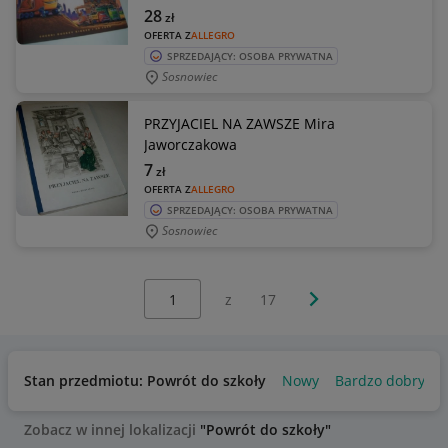
28
zł
OFERTA Z
ALLEGRO
SPRZEDAJĄCY: OSOBA PRYWATNA
Sosnowiec
PRZYJACIEL NA ZAWSZE Mira
Jaworczakowa
7
zł
OFERTA Z
ALLEGRO
SPRZEDAJĄCY: OSOBA PRYWATNA
Sosnowiec
Wybierz stronę:
Następna strona
z
17
Stan przedmiotu: Powrót do szkoły
Nowy
Bardzo dobry
Zobacz w innej lokalizacji
"Powrót do szkoły"