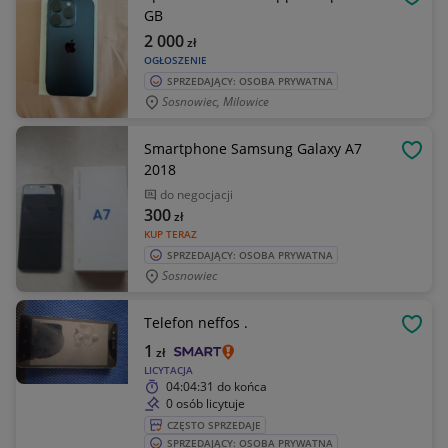
OBSE
GB
2 000
zł
OGŁOSZENIE
SPRZEDAJĄCY: OSOBA PRYWATNA
Sosnowiec, Milowice
Smartphone Samsung Galaxy A7
OBSE
2018
do negocjacji
300
zł
KUP TERAZ
SPRZEDAJĄCY: OSOBA PRYWATNA
Sosnowiec
Telefon neffos .
OBSE
1
zł
LICYTACJA
04:04:31
do końca
0 osób licytuje
CZĘSTO SPRZEDAJE
SPRZEDAJĄCY: OSOBA PRYWATNA