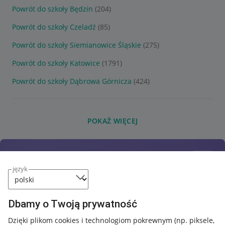
Powrót do szkoły Będzin
(204)
Powrót do szkoły Czeladź
(85)
Powrót do szkoły Siemianowice Śląskie
(275)
Powrót do szkoły Katowice
(1791)
Powrót do szkoły Dąbrowa Górnicza
(424)
POKAŻ WIĘCEJ
język
Dbamy o Twoją prywatność
Dzięki plikom cookies i technologiom pokrewnym
(np. piksele,