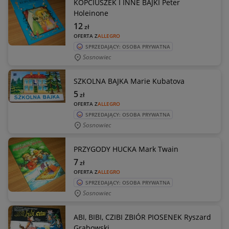
KOPCIUSZEK I INNE BAJKI Peter
Holeinone
12
zł
OFERTA Z
ALLEGRO
SPRZEDAJĄCY: OSOBA PRYWATNA
Sosnowiec
SZKOLNA BAJKA Marie Kubatova
5
zł
OFERTA Z
ALLEGRO
SPRZEDAJĄCY: OSOBA PRYWATNA
Sosnowiec
PRZYGODY HUCKA Mark Twain
7
zł
OFERTA Z
ALLEGRO
SPRZEDAJĄCY: OSOBA PRYWATNA
Sosnowiec
ABI, BIBI, CZIBI ZBIÓR PIOSENEK Ryszard
Grabowski