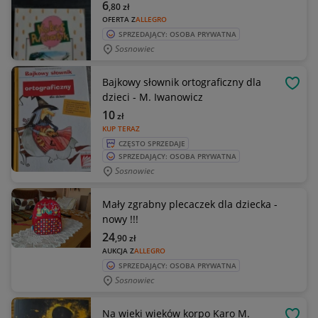
6
,80
zł
OFERTA Z
ALLEGRO
SPRZEDAJĄCY: OSOBA PRYWATNA
Sosnowiec
Bajkowy słownik ortograficzny dla
OBSE
dzieci - M. Iwanowicz
10
zł
KUP TERAZ
CZĘSTO SPRZEDAJE
SPRZEDAJĄCY: OSOBA PRYWATNA
Sosnowiec
Mały zgrabny plecaczek dla dziecka -
nowy !!!
24
,90
zł
AUKCJA Z
ALLEGRO
SPRZEDAJĄCY: OSOBA PRYWATNA
Sosnowiec
Na wieki wieków korpo Karo M.