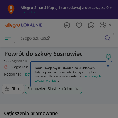
Allegro Smart! Kupuj i sprzedawaj z dostawą za 0 zł
Sprawdź »
Otwórz menu z kategoriami
szukaj
Powrót do szkoły Sosnowiec
POL
986
ogłoszeń
Zamkn
Allegro Lokalnie
Dziecko
Powrót do szkoły
Dodaj swoje wyszukiwania do ulubionych.
Gdy pojawią się nowe oferty, wyślemy Ci je
Podobne:
powrót do szkoły
mailowo. Ustaw powiadomienia w
ulubionych
wyszukiwaniach
.
Filtruj
Sosnowiec, Śląskie, +0 km
Ogłoszenia promowane