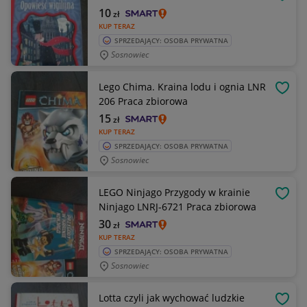
OBSE
10
zł
KUP TERAZ
SPRZEDAJĄCY: OSOBA PRYWATNA
Sosnowiec
Lego Chima. Kraina lodu i ognia LNR
OBSE
206 Praca zbiorowa
15
zł
KUP TERAZ
SPRZEDAJĄCY: OSOBA PRYWATNA
Sosnowiec
LEGO Ninjago Przygody w krainie
OBSE
Ninjago LNRJ-6721 Praca zbiorowa
30
zł
KUP TERAZ
SPRZEDAJĄCY: OSOBA PRYWATNA
Sosnowiec
Lotta czyli jak wychować ludzkie
OBSE