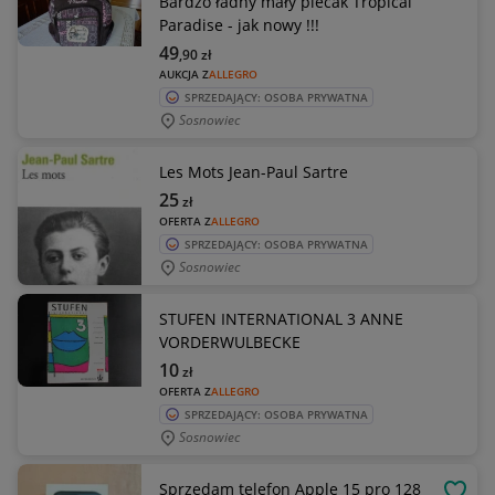
Bardzo ładny mały plecak Tropical
Paradise - jak nowy !!!
49
,90
zł
AUKCJA Z
ALLEGRO
SPRZEDAJĄCY: OSOBA PRYWATNA
Sosnowiec
Les Mots Jean-Paul Sartre
25
zł
OFERTA Z
ALLEGRO
SPRZEDAJĄCY: OSOBA PRYWATNA
Sosnowiec
STUFEN INTERNATIONAL 3 ANNE
VORDERWULBECKE
10
zł
OFERTA Z
ALLEGRO
SPRZEDAJĄCY: OSOBA PRYWATNA
Sosnowiec
Sprzedam telefon Apple 15 pro 128