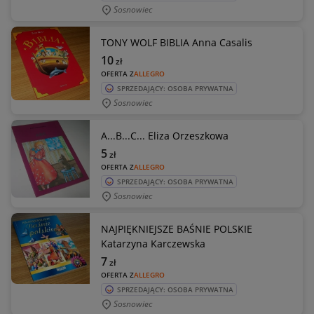
Sosnowiec
TONY WOLF BIBLIA Anna Casalis
10
zł
OFERTA Z
ALLEGRO
SPRZEDAJĄCY: OSOBA PRYWATNA
Sosnowiec
A...B...C... Eliza Orzeszkowa
5
zł
OFERTA Z
ALLEGRO
SPRZEDAJĄCY: OSOBA PRYWATNA
Sosnowiec
NAJPIĘKNIEJSZE BAŚNIE POLSKIE
Katarzyna Karczewska
7
zł
OFERTA Z
ALLEGRO
SPRZEDAJĄCY: OSOBA PRYWATNA
Sosnowiec