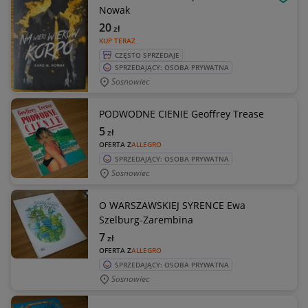
OBSE
Nowak
20
zł
KUP TERAZ
CZĘSTO SPRZEDAJE
SPRZEDAJĄCY: OSOBA PRYWATNA
Sosnowiec
PODWODNE CIENIE Geoffrey Trease
5
zł
OFERTA Z
ALLEGRO
SPRZEDAJĄCY: OSOBA PRYWATNA
Sosnowiec
O WARSZAWSKIEJ SYRENCE Ewa
Szelburg-Zarembina
7
zł
OFERTA Z
ALLEGRO
SPRZEDAJĄCY: OSOBA PRYWATNA
Sosnowiec