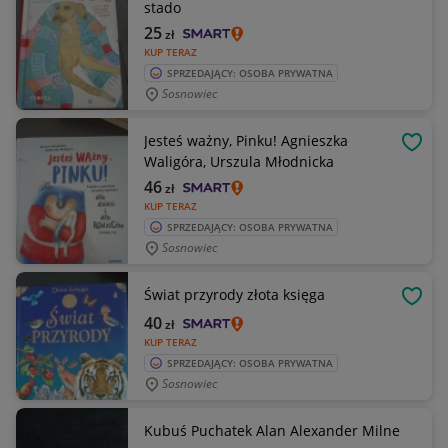
stado
25
zł
KUP TERAZ
SPRZEDAJĄCY: OSOBA PRYWATNA
Sosnowiec
Jesteś ważny, Pinku! Agnieszka
OBSE
Waligóra, Urszula Młodnicka
46
zł
KUP TERAZ
SPRZEDAJĄCY: OSOBA PRYWATNA
Sosnowiec
Świat przyrody złota księga
OBSE
40
zł
KUP TERAZ
SPRZEDAJĄCY: OSOBA PRYWATNA
Sosnowiec
Kubuś Puchatek Alan Alexander Milne