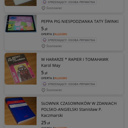
SPRZEDAJĄCY: OSOBA PRYWATNA
Sosnowiec
PEPPA PIG NIESPODZIANKA TATY ŚWINKI
5
zł
OFERTA Z
ALLEGRO
SPRZEDAJĄCY: OSOBA PRYWATNA
Sosnowiec
W HARARZE * RAPIER I TOMAHAWK
Karol May
5
zł
OFERTA Z
ALLEGRO
SPRZEDAJĄCY: OSOBA PRYWATNA
Sosnowiec
SŁOWNIK CZASOWNIKÓW W ZDANIACH
POLSKO-ANGIELSKI Stanisław P.
Kaczmarski
25
zł