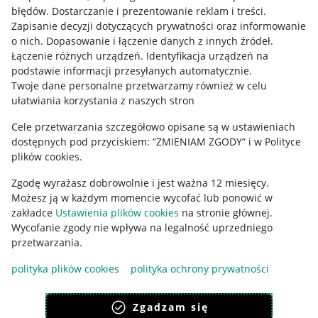
błędów
.
Dostarczanie i prezentowanie reklam i treści
.
Informacje prawne
Zapisanie decyzji dotyczących prywatności oraz informowanie
o nich
.
Dopasowanie i łączenie danych z innych źródeł
.
Regulamin
Łączenie różnych urządzeń
.
Identyfikacja urządzeń na
podstawie informacji przesyłanych automatycznie
.
Polityka plików "cookies"
Twoje dane personalne przetwarzamy również w celu
ułatwiania korzystania z naszych stron
Ustawienia plików "cookies"
Cele przetwarzania szczegółowo opisane są w ustawieniach
Udostępnianie lokalizacji
dostępnych pod przyciskiem: “ZMIENIAM ZGODY” i w Polityce
Informacje dla Aktu o Usługach Cyfrowych
plików cookies.
Zgodę wyrażasz dobrowolnie i jest ważna 12 miesięcy.
Pobierz aplikację
Możesz ją w każdym momencie wycofać lub ponowić w
zakładce
Ustawienia plików cookies
na stronie głównej.
Wycofanie zgody nie wpływa na legalność uprzedniego
przetwarzania.
polityka plików cookies
polityka ochrony prywatności
Zgadzam się