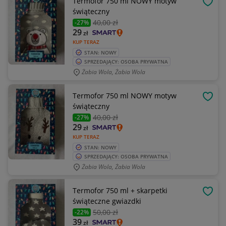
Termofor 750 ml NOWY motyw
OBSE
świąteczny
40
,00 zł
-27%
29
zł
KUP TERAZ
STAN: NOWY
SPRZEDAJĄCY: OSOBA PRYWATNA
Żabia Wola, Żabia Wola
Termofor 750 ml NOWY motyw
OBSE
świąteczny
40
,00 zł
-27%
29
zł
KUP TERAZ
STAN: NOWY
SPRZEDAJĄCY: OSOBA PRYWATNA
Żabia Wola, Żabia Wola
Termofor 750 ml + skarpetki
OBSE
świąteczne gwiazdki
50
,00 zł
-22%
39
zł