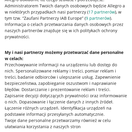
Administratorem Twoich danych osobowych będzie Allegro a
w niektórych przypadkach nasi partnerzy (
17
partnerów
), w
tym tzw. “Zaufani Partnerzy IAB Europe” (
9
partnerów
).
Przydatne informacje
Informacja o celach przetwarzania danych osobowych przez
naszych partnerów znajduje się w ich politykach ochrony
prywatności.
Jak to działa
Napisz do nas
My i nasi partnerzy możemy przetwarzać dane personalne
w celach:
Allegro Gadane dla sprzedających
Przechowywanie informacji na urządzeniu lub dostęp do
Allegro Gadane dla kupujących
nich
.
Spersonalizowane reklamy i treści, pomiar reklam i
treści, badanie odbiorców i ulepszanie usług
.
Zapewnienie
Mapa miejscowości
bezpieczeństwa, zapobieganie oszustwom i naprawianie
błędów
.
Dostarczanie i prezentowanie reklam i treści
.
Informacje prawne
Zapisanie decyzji dotyczących prywatności oraz informowanie
o nich
.
Dopasowanie i łączenie danych z innych źródeł
.
Regulamin
Łączenie różnych urządzeń
.
Identyfikacja urządzeń na
podstawie informacji przesyłanych automatycznie
.
Polityka plików "cookies"
Twoje dane personalne przetwarzamy również w celu
ułatwiania korzystania z naszych stron
Ustawienia plików "cookies"