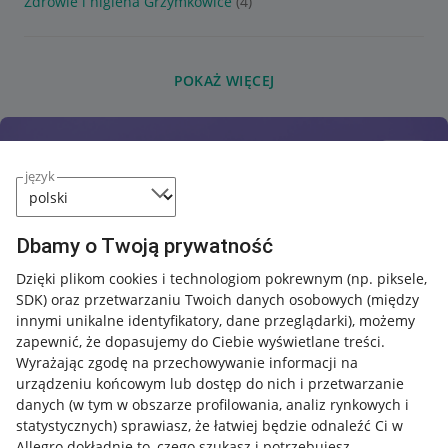
Zdrowie i higiena Grzymkowice
(4)
POKAŻ WIĘCEJ
język
Dbamy o Twoją prywatność
Dzięki plikom cookies i technologiom pokrewnym
(np. piksele,
SDK)
oraz przetwarzaniu Twoich danych osobowych
(między
innymi unikalne identyfikatory, dane przeglądarki)
, możemy
zapewnić, że dopasujemy do Ciebie wyświetlane treści.
Wyrażając zgodę na przechowywanie informacji na
urządzeniu końcowym lub dostęp do nich i przetwarzanie
danych (w tym w obszarze profilowania, analiz rynkowych i
statystycznych) sprawiasz, że łatwiej będzie odnaleźć Ci w
Allegro dokładnie to, czego szukasz i potrzebujesz.