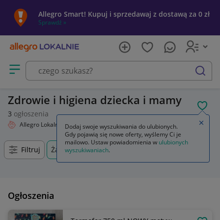
Allegro Smart! Kupuj i sprzedawaj z dostawą za 0 zł
Sprawdź »
Otwórz menu z kategoriami
szukaj
Zdrowie i higiena dziecka i mamy
POL
3
ogłoszenia
Zamkn
Allegro Lokalnie
Dziecko
Zdrowie i higiena
Dodaj swoje wyszukiwania do ulubionych.
Gdy pojawią się nowe oferty, wyślemy Ci je
mailowo. Ustaw powiadomienia w
ulubionych
Filtruj
Żabia Wola, Mazowieckie, +0 km
wyszukiwaniach
.
Ogłoszenia