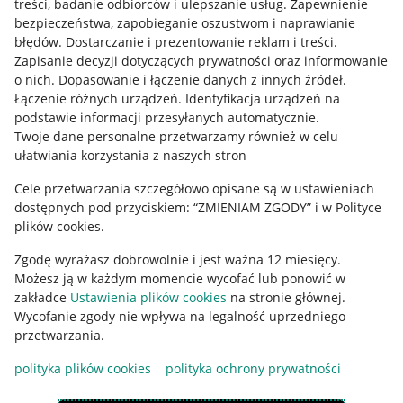
treści, badanie odbiorców i ulepszanie usług
.
Zapewnienie
Mapa miejscowości
bezpieczeństwa, zapobieganie oszustwom i naprawianie
błędów
.
Dostarczanie i prezentowanie reklam i treści
.
Informacje prawne
Zapisanie decyzji dotyczących prywatności oraz informowanie
o nich
.
Dopasowanie i łączenie danych z innych źródeł
.
Regulamin
Łączenie różnych urządzeń
.
Identyfikacja urządzeń na
podstawie informacji przesyłanych automatycznie
.
Polityka plików "cookies"
Twoje dane personalne przetwarzamy również w celu
ułatwiania korzystania z naszych stron
Ustawienia plików "cookies"
Cele przetwarzania szczegółowo opisane są w ustawieniach
Udostępnianie lokalizacji
dostępnych pod przyciskiem: “ZMIENIAM ZGODY” i w Polityce
Informacje dla Aktu o Usługach Cyfrowych
plików cookies.
Zgodę wyrażasz dobrowolnie i jest ważna 12 miesięcy.
Pobierz aplikację
Możesz ją w każdym momencie wycofać lub ponowić w
zakładce
Ustawienia plików cookies
na stronie głównej.
Wycofanie zgody nie wpływa na legalność uprzedniego
przetwarzania.
polityka plików cookies
polityka ochrony prywatności