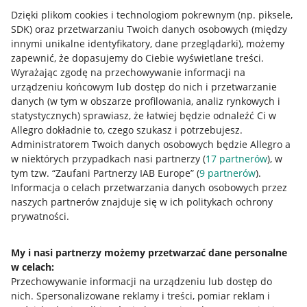
Dzięki plikom cookies i technologiom pokrewnym
(np. piksele,
SDK)
oraz przetwarzaniu Twoich danych osobowych
(między
innymi unikalne identyfikatory, dane przeglądarki)
, możemy
zapewnić, że dopasujemy do Ciebie wyświetlane treści.
Wyrażając zgodę na przechowywanie informacji na
urządzeniu końcowym lub dostęp do nich i przetwarzanie
danych (w tym w obszarze profilowania, analiz rynkowych i
statystycznych) sprawiasz, że łatwiej będzie odnaleźć Ci w
Allegro dokładnie to, czego szukasz i potrzebujesz.
Administratorem Twoich danych osobowych będzie Allegro a
w niektórych przypadkach nasi partnerzy (
17
partnerów
), w
tym tzw. “Zaufani Partnerzy IAB Europe” (
9
partnerów
).
Przydatne informacje
Informacja o celach przetwarzania danych osobowych przez
naszych partnerów znajduje się w ich politykach ochrony
prywatności.
Jak to działa
Napisz do nas
My i nasi partnerzy możemy przetwarzać dane personalne
w celach:
Allegro Gadane dla sprzedających
Przechowywanie informacji na urządzeniu lub dostęp do
Allegro Gadane dla kupujących
nich
.
Spersonalizowane reklamy i treści, pomiar reklam i