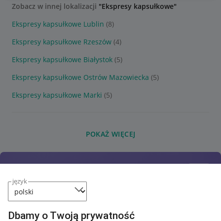
Zobacz w innej lokalizacji
"Ekspresy kapsułkowe"
Ekspresy kapsułkowe Lublin
(8)
Ekspresy kapsułkowe Rzeszów
(4)
Ekspresy kapsułkowe Białystok
(5)
Ekspresy kapsułkowe Ostrów Mazowiecka
(5)
Ekspresy kapsułkowe Marki
(5)
POKAŻ WIĘCEJ
język
Dbamy o Twoją prywatność