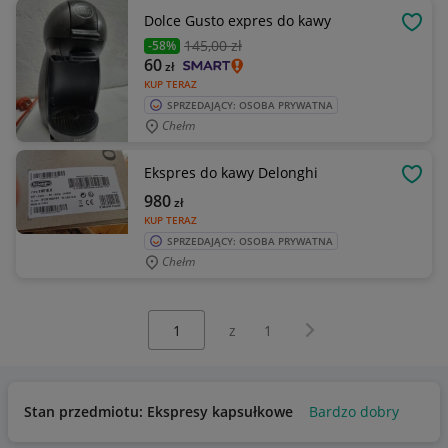
Dolce Gusto expres do kawy
OBSE
145
,00 zł
-58%
60
zł
KUP TERAZ
SPRZEDAJĄCY: OSOBA PRYWATNA
Chełm
Ekspres do kawy Delonghi
OBSE
980
zł
KUP TERAZ
SPRZEDAJĄCY: OSOBA PRYWATNA
Chełm
Wybierz stronę:
Następna strona
z
1
Stan przedmiotu: Ekspresy kapsułkowe
Bardzo dobry