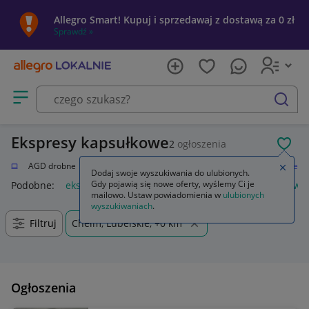
Allegro Smart! Kupuj i sprzedawaj z dostawą za 0 zł
Sprawdź »
Otwórz menu z kategoriami
szukaj
Ekspresy kapsułkowe
2
ogłoszenia
POL
i AGD
AGD drobne
Do kuchni
Ekspresy do kawy
Ekspresy kapsułkowe
Zamkn
Dodaj swoje wyszukiwania do ulubionych.
Gdy pojawią się nowe oferty, wyślemy Ci je
Podobne:
ekspres kapsułkowy
kapsulkowe ekspresy do kawy
mailowo. Ustaw powiadomienia w
ulubionych
wyszukiwaniach
.
Filtruj
Chełm, Lubelskie, +0 km
Ogłoszenia