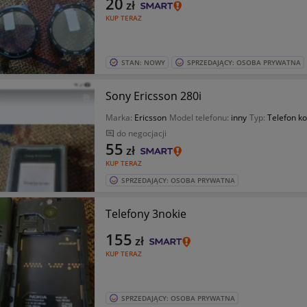
20
zł
KUP TERAZ
STAN: NOWY
SPRZEDAJĄCY: OSOBA PRYWATNA
Sony Ericsson 280i
Marka:
Ericsson
Model telefonu:
inny
Typ:
Telefon k
do negocjacji
55
zł
KUP TERAZ
SPRZEDAJĄCY: OSOBA PRYWATNA
Telefony 3nokie
155
zł
KUP TERAZ
SPRZEDAJĄCY: OSOBA PRYWATNA