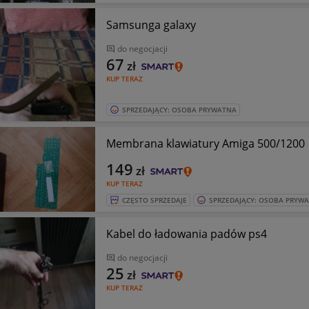
Samsunga galaxy
do negocjacji
67
zł
KUP TERAZ
SPRZEDAJĄCY: OSOBA PRYWATNA
Membrana klawiatury Amiga 500/1200
149
zł
KUP TERAZ
CZĘSTO SPRZEDAJE
SPRZEDAJĄCY: OSOBA PRYW
Kabel do ładowania padów ps4
do negocjacji
25
zł
KUP TERAZ