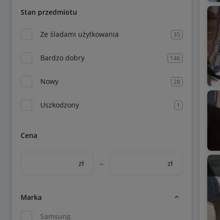
Stan przedmiotu
Ze śladami użytkowania
35
Bardzo dobry
146
Nowy
28
Uszkodzony
1
Cena
zł
–
zł
Marka
Samsung