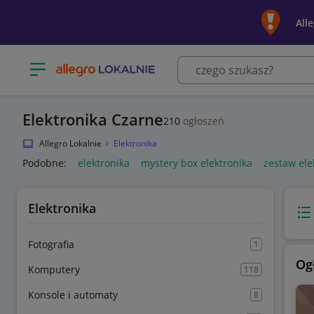
All
Otwórz menu z kategoriami
Elektronika Czarne
210
ogłoszeń
Allegro Lokalnie
Elektronika
Podobne:
elektronika
mystery box elektronika
zestaw ele
Elektronika
Wido
Fotografia
1
Og
Komputery
118
Konsole i automaty
8