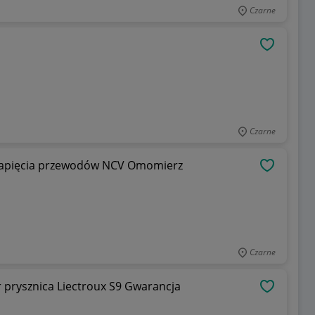
Czarne
OBSERWU
Czarne
Multimetr UNI-T UT890D+ wykrywacz napięcia przewodów NCV Omomierz
OBSERWU
Czarne
r prysznica Liectroux S9 Gwarancja
OBSERWU