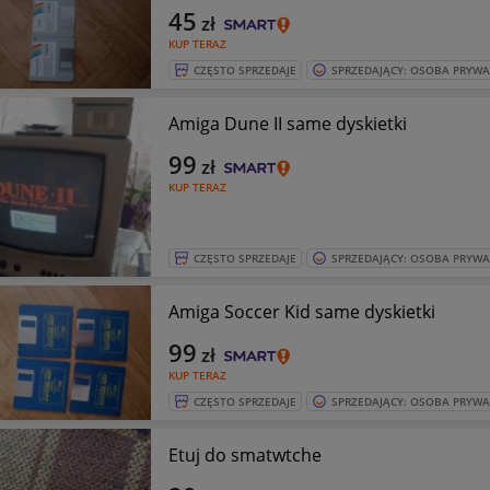
45
zł
KUP TERAZ
CZĘSTO SPRZEDAJE
SPRZEDAJĄCY: OSOBA PRYW
Amiga Dune II same dyskietki
99
zł
KUP TERAZ
CZĘSTO SPRZEDAJE
SPRZEDAJĄCY: OSOBA PRYW
Amiga Soccer Kid same dyskietki
99
zł
KUP TERAZ
CZĘSTO SPRZEDAJE
SPRZEDAJĄCY: OSOBA PRYW
Etuj do smatwtche