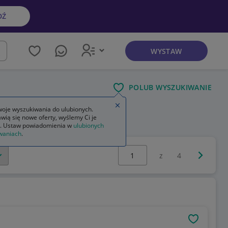
DŹ
WYSTAW
kaj
POLUB WYSZUKIWANIE
Zamknij wskazówkę
oje wyszukiwania do ulubionych.
wią się nowe oferty, wyślemy Ci je
. Ustaw powiadomienia w
ulubionych
waniach
.
Wybierz stronę:
Następna 
z
4
OBSERWU