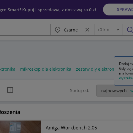
SPRAW
egro Smart! Kupuj i sprzedawaj z dostawą za 0 zł
Miasto
Wyczyść frazę
+
0
km
Odległość
szu
Dodaj sw
Gdy poja
ktronika
mikroskop dla elektronika
zestaw diy elektronika
mailowo
wyszuki
k listy
Widok siatki
Sortuj od:
łoszenia
Amiga Workbench 2.05