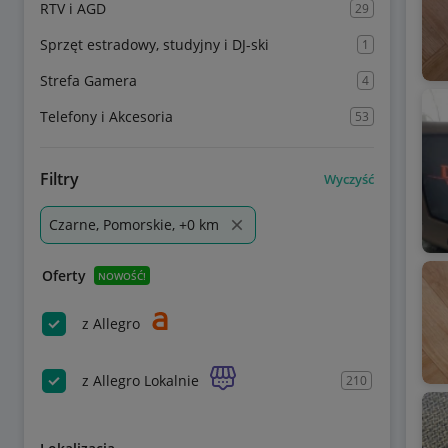
RTV i AGD
29
Sprzęt estradowy, studyjny i DJ-ski
1
Strefa Gamera
4
Telefony i Akcesoria
53
Filtry
Wyczyść
Czarne, Pomorskie, +0 km
Oferty
NOWOŚĆ!
z Allegro
z Allegro Lokalnie
210