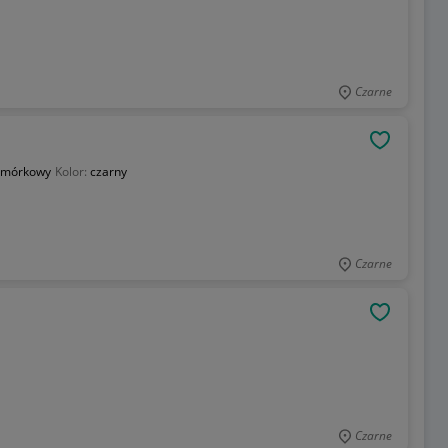
Czarne
OBSERWU
omórkowy
Kolor:
czarny
Czarne
OBSERWU
Czarne