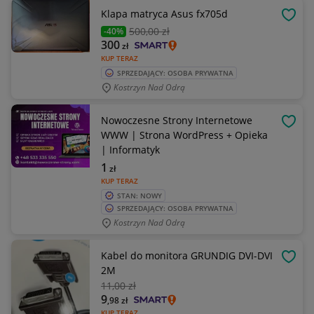
Klapa matryca Asus fx705d
OBSE
500
,00 zł
-40%
300
zł
KUP TERAZ
SPRZEDAJĄCY: OSOBA PRYWATNA
Kostrzyn Nad Odrą
Nowoczesne Strony Internetowe
OBSE
WWW | Strona WordPress + Opieka
| Informatyk
1
zł
KUP TERAZ
STAN: NOWY
SPRZEDAJĄCY: OSOBA PRYWATNA
Kostrzyn Nad Odrą
Kabel do monitora GRUNDIG DVI-DVI
OBSE
2M
11
,00 zł
9
,98
zł
KUP TERAZ