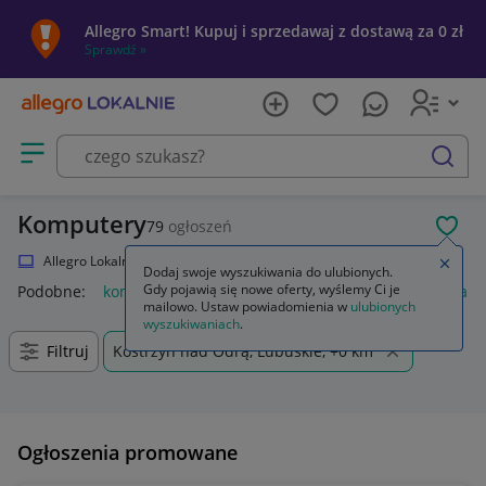
Allegro Smart! Kupuj i sprzedawaj z dostawą za 0 zł
Sprawdź »
Otwórz menu z kategoriami
szukaj
Komputery
79
ogłoszeń
POL
Allegro Lokalnie
Elektronika
Komputery
Zamkn
Dodaj swoje wyszukiwania do ulubionych.
Gdy pojawią się nowe oferty, wyślemy Ci je
Podobne:
komputer stacjonarny
komputer
komputery gam
mailowo. Ustaw powiadomienia w
ulubionych
wyszukiwaniach
.
Filtruj
Kostrzyn nad Odrą, Lubuskie, +0 km
Ogłoszenia promowane