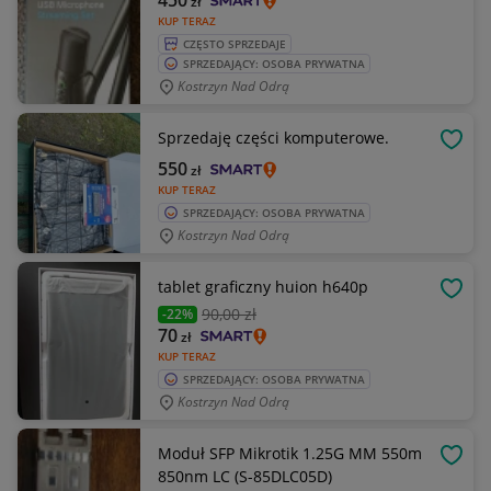
450
zł
KUP TERAZ
CZĘSTO SPRZEDAJE
SPRZEDAJĄCY: OSOBA PRYWATNA
Kostrzyn Nad Odrą
Sprzedaję części komputerowe.
OBSE
550
zł
KUP TERAZ
SPRZEDAJĄCY: OSOBA PRYWATNA
Kostrzyn Nad Odrą
tablet graficzny huion h640p
OBSE
90
,00 zł
-22%
70
zł
KUP TERAZ
SPRZEDAJĄCY: OSOBA PRYWATNA
Kostrzyn Nad Odrą
Moduł SFP Mikrotik 1.25G MM 550m
OBSE
850nm LC (S-85DLC05D)