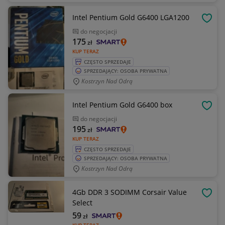
Intel Pentium Gold G6400 LGA1200
OBSE
do negocjacji
175
zł
KUP TERAZ
CZĘSTO SPRZEDAJE
SPRZEDAJĄCY: OSOBA PRYWATNA
Kostrzyn Nad Odrą
Intel Pentium Gold G6400 box
OBSE
do negocjacji
195
zł
KUP TERAZ
CZĘSTO SPRZEDAJE
SPRZEDAJĄCY: OSOBA PRYWATNA
Kostrzyn Nad Odrą
4Gb DDR 3 SODIMM Corsair Value
OBSE
Select
59
zł