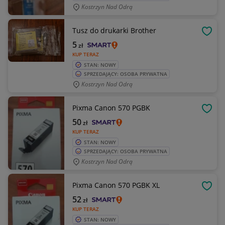
Kostrzyn Nad Odrą
Tusz do drukarki Brother
OBSE
5
zł
KUP TERAZ
STAN: NOWY
SPRZEDAJĄCY: OSOBA PRYWATNA
Kostrzyn Nad Odrą
Pixma Canon 570 PGBK
OBSE
50
zł
KUP TERAZ
STAN: NOWY
SPRZEDAJĄCY: OSOBA PRYWATNA
Kostrzyn Nad Odrą
Pixma Canon 570 PGBK XL
OBSE
52
zł
KUP TERAZ
STAN: NOWY