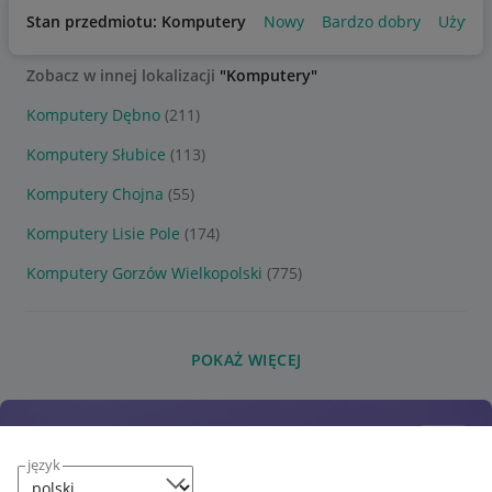
Stan przedmiotu: Komputery
Nowy
Bardzo dobry
Używa
Zobacz w innej lokalizacji
"Komputery"
Komputery Dębno
(211)
Komputery Słubice
(113)
Komputery Chojna
(55)
Komputery Lisie Pole
(174)
Komputery Gorzów Wielkopolski
(775)
POKAŻ WIĘCEJ
język