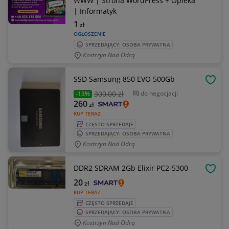
WWW | Strona WordPress + Opieka
| Informatyk
1
zł
OGŁOSZENIE
SPRZEDAJĄCY: OSOBA PRYWATNA
Kostrzyn Nad Odrą
SSD Samsung 850 EVO 500Gb
OBSE
300
,00 zł
do negocjacji
-13%
260
zł
KUP TERAZ
CZĘSTO SPRZEDAJE
SPRZEDAJĄCY: OSOBA PRYWATNA
Kostrzyn Nad Odrą
DDR2 SDRAM 2Gb Elixir PC2-5300
OBSE
20
zł
KUP TERAZ
CZĘSTO SPRZEDAJE
SPRZEDAJĄCY: OSOBA PRYWATNA
Kostrzyn Nad Odrą