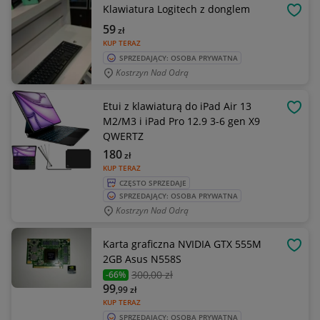
Klawiatura Logitech z donglem
OBSE
59
zł
KUP TERAZ
SPRZEDAJĄCY: OSOBA PRYWATNA
Kostrzyn Nad Odrą
Etui z klawiaturą do iPad Air 13
OBSE
M2/M3 i iPad Pro 12.9 3-6 gen X9
QWERTZ
180
zł
KUP TERAZ
CZĘSTO SPRZEDAJE
SPRZEDAJĄCY: OSOBA PRYWATNA
Kostrzyn Nad Odrą
Karta graficzna NVIDIA GTX 555M
OBSE
2GB Asus N558S
300
,00 zł
-66%
99
,99
zł
KUP TERAZ
SPRZEDAJĄCY: OSOBA PRYWATNA