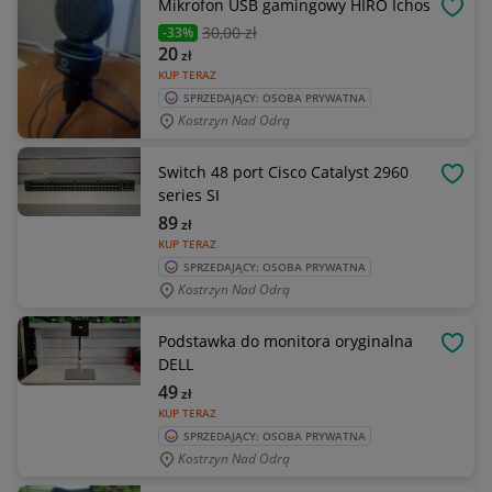
Mikrofon USB gamingowy HIRO Ichos
OBSE
30
,00 zł
-33%
20
zł
KUP TERAZ
SPRZEDAJĄCY: OSOBA PRYWATNA
Kostrzyn Nad Odrą
Switch 48 port Cisco Catalyst 2960
OBSE
series SI
89
zł
KUP TERAZ
SPRZEDAJĄCY: OSOBA PRYWATNA
Kostrzyn Nad Odrą
Podstawka do monitora oryginalna
OBSE
DELL
49
zł
KUP TERAZ
SPRZEDAJĄCY: OSOBA PRYWATNA
Kostrzyn Nad Odrą