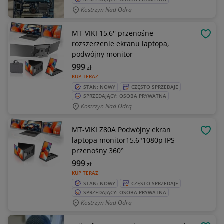
Kostrzyn Nad Odrą
MT-VIKI 15,6'' przenośne
OBSE
rozszerzenie ekranu laptopa,
podwójny monitor
999
zł
KUP TERAZ
STAN: NOWY
CZĘSTO SPRZEDAJE
SPRZEDAJĄCY: OSOBA PRYWATNA
Kostrzyn Nad Odrą
MT-VIKI Z80A Podwójny ekran
OBSE
laptopa monitor15,6"1080p IPS
przenośny 360°
999
zł
KUP TERAZ
STAN: NOWY
CZĘSTO SPRZEDAJE
SPRZEDAJĄCY: OSOBA PRYWATNA
Kostrzyn Nad Odrą