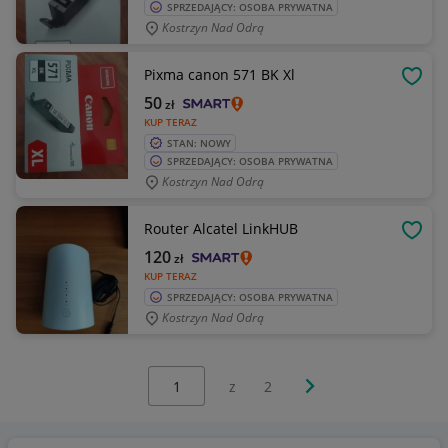
SPRZEDAJĄCY: OSOBA PRYWATNA
Kostrzyn Nad Odrą
Pixma canon 571 BK Xl
OBSE
50
zł
KUP TERAZ
STAN: NOWY
SPRZEDAJĄCY: OSOBA PRYWATNA
Kostrzyn Nad Odrą
Router Alcatel LinkHUB
OBSE
120
zł
KUP TERAZ
SPRZEDAJĄCY: OSOBA PRYWATNA
Kostrzyn Nad Odrą
Wybierz stronę:
Następna strona
z
2