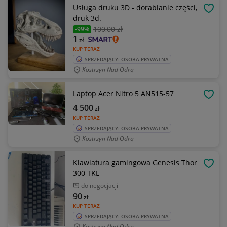
Usługa druku 3D - dorabianie części,
OBSE
druk 3d.
100
,00 zł
-99%
1
zł
KUP TERAZ
SPRZEDAJĄCY: OSOBA PRYWATNA
Kostrzyn Nad Odrą
Laptop Acer Nitro 5 AN515-57
OBSE
4 500
zł
KUP TERAZ
SPRZEDAJĄCY: OSOBA PRYWATNA
Kostrzyn Nad Odrą
Klawiatura gamingowa Genesis Thor
OBSE
300 TKL
do negocjacji
90
zł
KUP TERAZ
SPRZEDAJĄCY: OSOBA PRYWATNA
Kostrzyn Nad Odrą