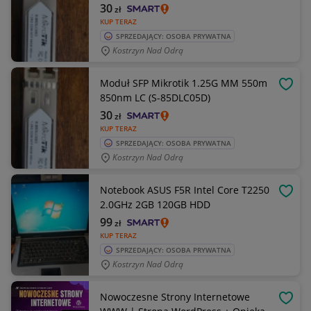
30
zł
KUP TERAZ
SPRZEDAJĄCY: OSOBA PRYWATNA
Kostrzyn Nad Odrą
Moduł SFP Mikrotik 1.25G MM 550m
OBSE
850nm LC (S-85DLC05D)
30
zł
KUP TERAZ
SPRZEDAJĄCY: OSOBA PRYWATNA
Kostrzyn Nad Odrą
Notebook ASUS F5R Intel Core T2250
OBSE
2.0GHz 2GB 120GB HDD
99
zł
KUP TERAZ
SPRZEDAJĄCY: OSOBA PRYWATNA
Kostrzyn Nad Odrą
Nowoczesne Strony Internetowe
OBSE