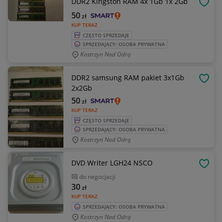
DDR2 Kingston RAM 4x 1Gb 1x 2Gb
OBSE
50
zł
KUP TERAZ
CZĘSTO SPRZEDAJE
SPRZEDAJĄCY: OSOBA PRYWATNA
Kostrzyn Nad Odrą
DDR2 samsung RAM pakiet 3x1Gb
OBSE
2x2Gb
50
zł
KUP TERAZ
CZĘSTO SPRZEDAJE
SPRZEDAJĄCY: OSOBA PRYWATNA
Kostrzyn Nad Odrą
DVD Writer LGH24 NSCO
OBSE
do negocjacji
30
zł
KUP TERAZ
SPRZEDAJĄCY: OSOBA PRYWATNA
Kostrzyn Nad Odrą