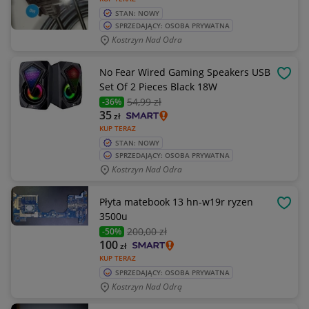
STAN: NOWY
SPRZEDAJĄCY: OSOBA PRYWATNA
Kostrzyn Nad Odra
No Fear Wired Gaming Speakers USB
OBSE
Set Of 2 Pieces Black 18W
54
,99 zł
-36%
35
zł
KUP TERAZ
STAN: NOWY
SPRZEDAJĄCY: OSOBA PRYWATNA
Kostrzyn Nad Odra
Płyta matebook 13 hn-w19r ryzen
OBSE
3500u
200
,00 zł
-50%
100
zł
KUP TERAZ
SPRZEDAJĄCY: OSOBA PRYWATNA
Kostrzyn Nad Odrą