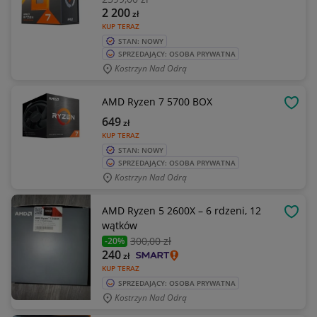
2 200
zł
KUP TERAZ
STAN: NOWY
SPRZEDAJĄCY: OSOBA PRYWATNA
Kostrzyn Nad Odrą
AMD Ryzen 7 5700 BOX
OBSE
649
zł
KUP TERAZ
STAN: NOWY
SPRZEDAJĄCY: OSOBA PRYWATNA
Kostrzyn Nad Odrą
AMD Ryzen 5 2600X – 6 rdzeni, 12
OBSE
wątków
300
,00 zł
-20%
240
zł
KUP TERAZ
SPRZEDAJĄCY: OSOBA PRYWATNA
Kostrzyn Nad Odrą