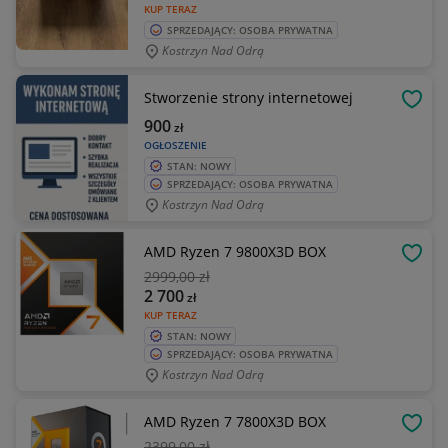
KUP TERAZ
SPRZEDAJĄCY: OSOBA PRYWATNA
Kostrzyn Nad Odrą
Stworzenie strony internetowej
OBSE
900
zł
OGŁOSZENIE
STAN: NOWY
SPRZEDAJĄCY: OSOBA PRYWATNA
Kostrzyn Nad Odrą
AMD Ryzen 7 9800X3D BOX
OBSE
2999
,00 zł
2 700
zł
KUP TERAZ
STAN: NOWY
SPRZEDAJĄCY: OSOBA PRYWATNA
Kostrzyn Nad Odrą
AMD Ryzen 7 7800X3D BOX
OBSE
2399
,00 zł