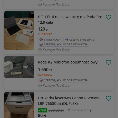
Kostrzyn Nad Odrą
HOU Etui na klawiaturę do iPada Pro
OBSE
12,9 cala
120
zł
KUP TERAZ
STAN: NOWY
CZĘSTO SPRZEDAJE
SPRZEDAJĄCY: OSOBA PRYWATNA
Kostrzyn Nad Odrą
Rode K2 Mikrofon pojemnościowy
OBSE
1 650
zł
KUP TERAZ
SPRZEDAJĄCY: OSOBA PRYWATNA
Kostrzyn Nad Odrą
Drukarka laserowa Canon i-Sensys
OBSE
LBP-7660Cdn (DUPLEX)
399
,00 zł
do negocjacji
-79%
80
zł