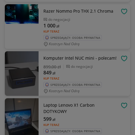
Razer Nommo Pro THX 2.1 Chroma
OBSE
do negocjacji
1 000
zł
KUP TERAZ
SPRZEDAJĄCY: OSOBA PRYWATNA
Kostrzyn Nad Odrą
Komputer Intel NUC mini - polecam!
OBSE
899
,00 zł
do negocjacji
849
zł
KUP TERAZ
SPRZEDAJĄCY: OSOBA PRYWATNA
Kostrzyn Nad Odrą
Laptop Lenovo X1 Carbon
OBSE
DOTYKOWY
599
zł
KUP TERAZ
SPRZEDAJĄCY: OSOBA PRYWATNA