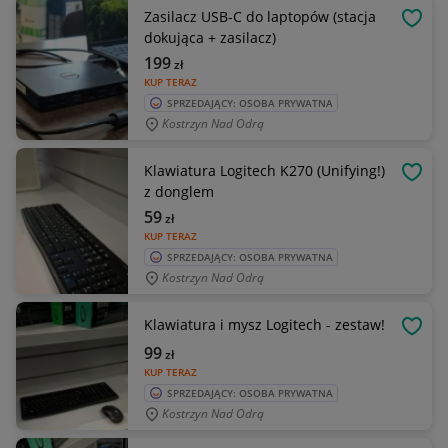
Zasilacz USB-C do laptopów (stacja
OBSE
dokująca + zasilacz)
199
zł
KUP TERAZ
SPRZEDAJĄCY: OSOBA PRYWATNA
Kostrzyn Nad Odrą
Klawiatura Logitech K270 (Unifying!)
OBSE
z donglem
59
zł
KUP TERAZ
SPRZEDAJĄCY: OSOBA PRYWATNA
Kostrzyn Nad Odrą
Klawiatura i mysz Logitech - zestaw!
OBSE
99
zł
KUP TERAZ
SPRZEDAJĄCY: OSOBA PRYWATNA
Kostrzyn Nad Odrą