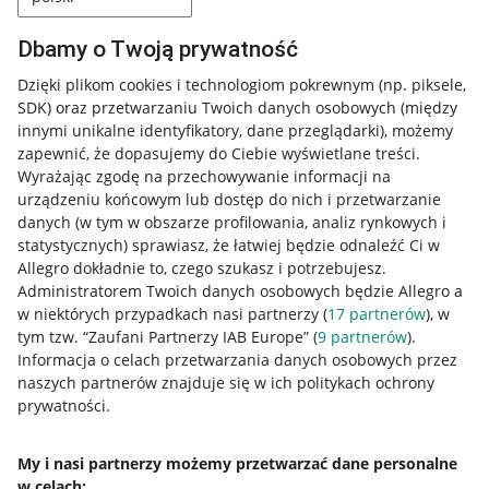
Dbamy o Twoją prywatność
Dzięki plikom cookies i technologiom pokrewnym
(np. piksele,
SDK)
oraz przetwarzaniu Twoich danych osobowych
(między
innymi unikalne identyfikatory, dane przeglądarki)
, możemy
zapewnić, że dopasujemy do Ciebie wyświetlane treści.
Wyrażając zgodę na przechowywanie informacji na
urządzeniu końcowym lub dostęp do nich i przetwarzanie
danych (w tym w obszarze profilowania, analiz rynkowych i
statystycznych) sprawiasz, że łatwiej będzie odnaleźć Ci w
Allegro dokładnie to, czego szukasz i potrzebujesz.
Administratorem Twoich danych osobowych będzie Allegro a
w niektórych przypadkach nasi partnerzy (
17
partnerów
), w
tym tzw. “Zaufani Partnerzy IAB Europe” (
9
partnerów
).
Przydatne informacje
Informacja o celach przetwarzania danych osobowych przez
naszych partnerów znajduje się w ich politykach ochrony
prywatności.
Jak to działa
Napisz do nas
My i nasi partnerzy możemy przetwarzać dane personalne
w celach:
Allegro Gadane dla sprzedających