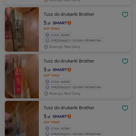
Tusz do drukarki Brother
OBSE
5
zł
KUP TERAZ
STAN: NOWY
SPRZEDAJĄCY: OSOBA PRYWATNA
Kostrzyn Nad Odrą
Tusz do drukarki Brother
OBSE
5
zł
KUP TERAZ
STAN: NOWY
SPRZEDAJĄCY: OSOBA PRYWATNA
Kostrzyn Nad Odrą
Tusz do drukarki Brother
OBSE
5
zł
KUP TERAZ
STAN: NOWY
SPRZEDAJĄCY: OSOBA PRYWATNA