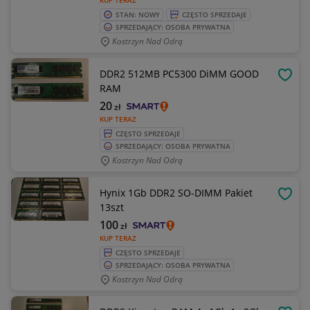
KUP TERAZ
STAN: NOWY
CZĘSTO SPRZEDAJE
SPRZEDAJĄCY: OSOBA PRYWATNA
Kostrzyn Nad Odrą
DDR2 512MB PC5300 DiMM GOOD
OBSE
RAM
20
zł
KUP TERAZ
CZĘSTO SPRZEDAJE
SPRZEDAJĄCY: OSOBA PRYWATNA
Kostrzyn Nad Odrą
Hynix 1Gb DDR2 SO-DIMM Pakiet
OBSE
13szt
100
zł
KUP TERAZ
CZĘSTO SPRZEDAJE
SPRZEDAJĄCY: OSOBA PRYWATNA
Kostrzyn Nad Odrą