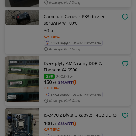
Kostrzyn Nad Odrą
Gamepad Genesis P33 do gier
OBSE
sprawny w 100%
30
zł
KUP TERAZ
SPRZEDAJĄCY: OSOBA PRYWATNA
Kostrzyn Nad Odrą
Dwie płyty AM2, ramy DDR 2,
OBSE
Phenom X4 9500
200
,00 zł
-25%
150
zł
KUP TERAZ
SPRZEDAJĄCY: OSOBA PRYWATNA
Kostrzyn Nad Odrą
I5-3470 z płytą Gigabyte i 4GB DDR3
OBSE
100
zł
KUP TERAZ
SPRZEDAJĄCY: OSOBA PRYWATNA