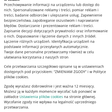
Przechowywanie informacji na urządzeniu lub dostęp do
Allegro Gadane dla kupujących
nich
.
Spersonalizowane reklamy i treści, pomiar reklam i
treści, badanie odbiorców i ulepszanie usług
.
Zapewnienie
Mapa miejscowości
bezpieczeństwa, zapobieganie oszustwom i naprawianie
błędów
.
Dostarczanie i prezentowanie reklam i treści
.
Informacje prawne
Zapisanie decyzji dotyczących prywatności oraz informowanie
o nich
.
Dopasowanie i łączenie danych z innych źródeł
.
Regulamin
Łączenie różnych urządzeń
.
Identyfikacja urządzeń na
podstawie informacji przesyłanych automatycznie
.
Polityka plików "cookies"
Twoje dane personalne przetwarzamy również w celu
ułatwiania korzystania z naszych stron
Ustawienia plików "cookies"
Cele przetwarzania szczegółowo opisane są w ustawieniach
Udostępnianie lokalizacji
dostępnych pod przyciskiem: “ZMIENIAM ZGODY” i w Polityce
Informacje dla Aktu o Usługach Cyfrowych
plików cookies.
Zgodę wyrażasz dobrowolnie i jest ważna 12 miesięcy.
Pobierz aplikację
Możesz ją w każdym momencie wycofać lub ponowić w
zakładce
Ustawienia plików cookies
na stronie głównej.
Wycofanie zgody nie wpływa na legalność uprzedniego
przetwarzania.