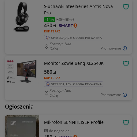
Słuchawki SteelSeries Arctis Nova
OBSE
Pro
500
,00 zł
-14%
430
zł
KUP TERAZ
SPRZEDAJĄCY: OSOBA PRYWATNA
Kostrzyn Nad
Promowane
Odrą
Monitor Zowie Benq XL2540K
OBSE
580
zł
KUP TERAZ
SPRZEDAJĄCY: OSOBA PRYWATNA
Kostrzyn Nad
Promowane
Odrą
Ogłoszenia
Mikrofon SENNHEISER Profile
OBSE
do negocjacji