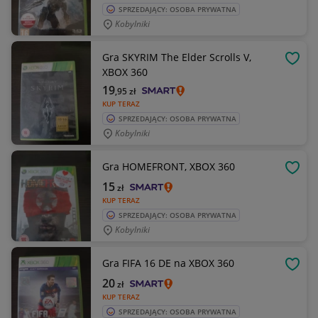
SPRZEDAJĄCY: OSOBA PRYWATNA
Kobylniki
Gra SKYRIM The Elder Scrolls V,
OBSE
XBOX 360
19
,95
zł
KUP TERAZ
SPRZEDAJĄCY: OSOBA PRYWATNA
Kobylniki
Gra HOMEFRONT, XBOX 360
OBSE
15
zł
KUP TERAZ
SPRZEDAJĄCY: OSOBA PRYWATNA
Kobylniki
Gra FIFA 16 DE na XBOX 360
OBSE
20
zł
KUP TERAZ
SPRZEDAJĄCY: OSOBA PRYWATNA