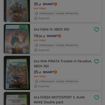
35
zł
KUP TERAZ
SPRZEDAJĄCY: OSOBA PRYWATNA
Kobylniki
Gra Fable III, XBOX 360
OBSE
19
,50
zł
KUP TERAZ
SPRZEDAJĄCY: OSOBA PRYWATNA
Kobylniki
Gra VIVA PIŃATA Trouble in Paradise,
OBSE
XBOX 360
35
zł
KUP TERAZ
SPRZEDAJĄCY: OSOBA PRYWATNA
Kobylniki
Gra FORZA MOTOSPORT 3, ALAN
OBSE
WAKE Double pack