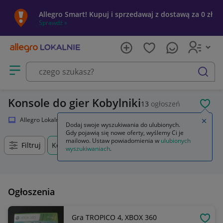
Allegro Smart! Kupuj i sprzedawaj z dostawą za 0 zł
Sprawdź »
Otwórz menu z kategoriami
szukaj
Konsole do gier Kobylniki
13
ogłoszeń
POL
Allegro Lokalnie
Elektronika
Konsole i automaty
Zamkn
Dodaj swoje wyszukiwania do ulubionych.
Gdy pojawią się nowe oferty, wyślemy Ci je
mailowo. Ustaw powiadomienia w
ulubionych
Filtruj
Kobylniki, Wielkopolskie, +0 km
wyszukiwaniach
.
Ogłoszenia
Gra TROPICO 4, XBOX 360
OBSE