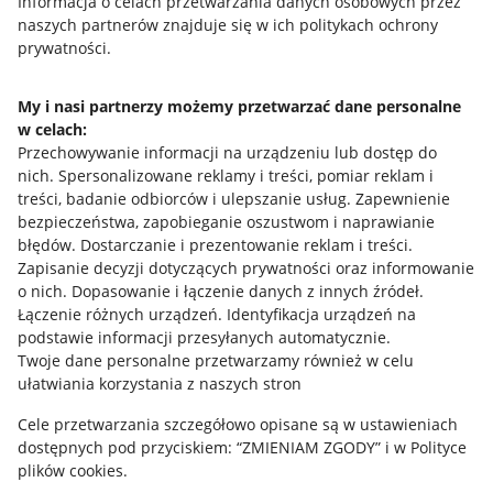
Przydatne informacje
Informacja o celach przetwarzania danych osobowych przez
naszych partnerów znajduje się w ich politykach ochrony
prywatności.
Jak to działa
Napisz do nas
My i nasi partnerzy możemy przetwarzać dane personalne
w celach:
Allegro Gadane dla sprzedających
Przechowywanie informacji na urządzeniu lub dostęp do
Allegro Gadane dla kupujących
nich
.
Spersonalizowane reklamy i treści, pomiar reklam i
treści, badanie odbiorców i ulepszanie usług
.
Zapewnienie
Mapa miejscowości
bezpieczeństwa, zapobieganie oszustwom i naprawianie
błędów
.
Dostarczanie i prezentowanie reklam i treści
.
Informacje prawne
Zapisanie decyzji dotyczących prywatności oraz informowanie
o nich
.
Dopasowanie i łączenie danych z innych źródeł
.
Regulamin
Łączenie różnych urządzeń
.
Identyfikacja urządzeń na
podstawie informacji przesyłanych automatycznie
.
Polityka plików "cookies"
Twoje dane personalne przetwarzamy również w celu
ułatwiania korzystania z naszych stron
Ustawienia plików "cookies"
Cele przetwarzania szczegółowo opisane są w ustawieniach
Udostępnianie lokalizacji
dostępnych pod przyciskiem: “ZMIENIAM ZGODY” i w Polityce
Informacje dla Aktu o Usługach Cyfrowych
plików cookies.