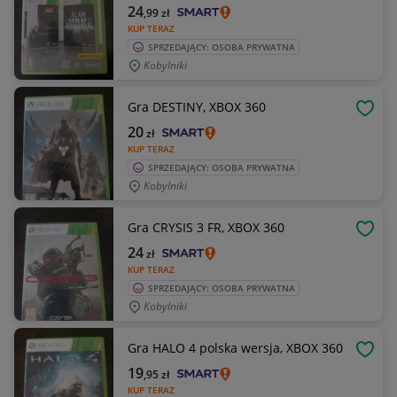
24
,99
zł
KUP TERAZ
SPRZEDAJĄCY: OSOBA PRYWATNA
Kobylniki
Gra DESTINY, XBOX 360
OBSE
20
zł
KUP TERAZ
SPRZEDAJĄCY: OSOBA PRYWATNA
Kobylniki
Gra CRYSIS 3 FR, XBOX 360
OBSE
24
zł
KUP TERAZ
SPRZEDAJĄCY: OSOBA PRYWATNA
Kobylniki
Gra HALO 4 polska wersja, XBOX 360
OBSE
19
,95
zł
KUP TERAZ