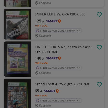
Kobylniki
SNIPER ELITE V2, GRA XBOX 360
OBSE
125
zł
KUP TERAZ
SPRZEDAJĄCY: OSOBA PRYWATNA
Kobylniki
KINECT SPORTS Najlepsza kolekcja,
OBSE
Gra XBOX 360
140
zł
KUP TERAZ
SPRZEDAJĄCY: OSOBA PRYWATNA
Kobylniki
Grand Theft Auto V, gra XBOX 360
OBSE
65
zł
KUP TERAZ
SPRZEDAJĄCY: OSOBA PRYWATNA
Kobylniki