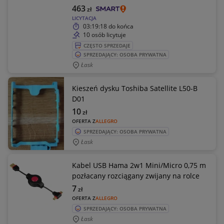
463
zł
LICYTACJA
03:19:18
do końca
10 osób licytuje
CZĘSTO SPRZEDAJE
SPRZEDAJĄCY: OSOBA PRYWATNA
Łask
Kieszeń dysku Toshiba Satellite L50-B
D01
10
zł
OFERTA Z
ALLEGRO
SPRZEDAJĄCY: OSOBA PRYWATNA
Łask
Kabel USB Hama 2w1 Mini/Micro 0,75 m
pozłacany rozciągany zwijany na rolce
7
zł
OFERTA Z
ALLEGRO
SPRZEDAJĄCY: OSOBA PRYWATNA
Łask