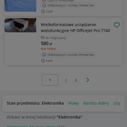
CZĘSTO SPRZEDAJE
SPRZEDAJĄCY: OSOBA PRYWATNA
Łask
Wielkoformatowe urządzenie
OBSE
wielofunkcyjne HP OfficeJet Pro 7740
do negocjacji
580
zł
KUP TERAZ
SPRZEDAJĄCY: OSOBA PRYWATNA
Łask
Wybierz stronę:
Następna strona
z
8
Stan przedmiotu: Elektronika
Nowy
Bardzo dobry
Używa
Zobacz w innej lokalizacji
"Elektronika"