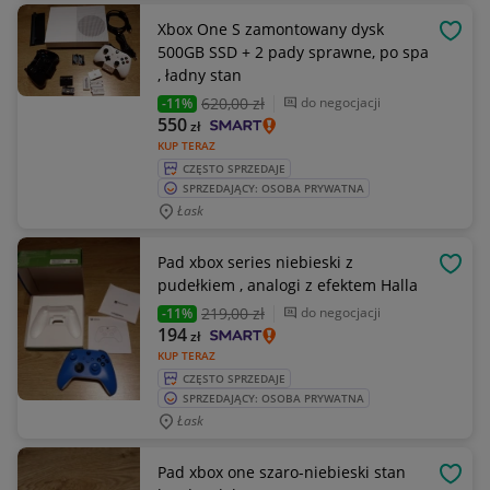
Xbox One S zamontowany dysk
OBSE
500GB SSD + 2 pady sprawne, po spa
, ładny stan
620
,00 zł
do negocjacji
-11%
550
zł
KUP TERAZ
CZĘSTO SPRZEDAJE
SPRZEDAJĄCY: OSOBA PRYWATNA
Łask
Pad xbox series niebieski z
OBSE
pudełkiem , analogi z efektem Halla
219
,00 zł
do negocjacji
-11%
194
zł
KUP TERAZ
CZĘSTO SPRZEDAJE
SPRZEDAJĄCY: OSOBA PRYWATNA
Łask
Pad xbox one szaro-niebieski stan
OBSE