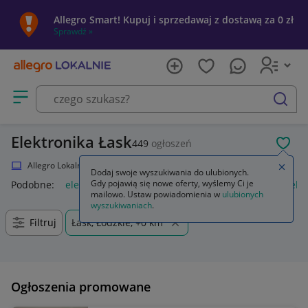
Allegro Smart! Kupuj i sprzedawaj z dostawą za 0 zł
Sprawdź »
Otwórz menu z kategoriami
szukaj
Elektronika Łask
449
ogłoszeń
POL
Allegro Lokalnie
Elektronika
Zamkn
Dodaj swoje wyszukiwania do ulubionych.
Gdy pojawią się nowe oferty, wyślemy Ci je
Podobne:
elektronika
mystery box elektronika
zestaw elekt
mailowo. Ustaw powiadomienia w
ulubionych
wyszukiwaniach
.
Filtruj
Łask, Łódzkie, +0 km
Ogłoszenia promowane