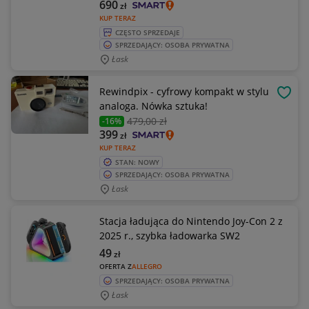
690
zł
KUP TERAZ
CZĘSTO SPRZEDAJE
SPRZEDAJĄCY: OSOBA PRYWATNA
Łask
Rewindpix - cyfrowy kompakt w stylu
OBSE
analoga. Nówka sztuka!
479
,00 zł
-16%
399
zł
KUP TERAZ
STAN: NOWY
SPRZEDAJĄCY: OSOBA PRYWATNA
Łask
Stacja ładująca do Nintendo Joy-Con 2 z
2025 r., szybka ładowarka SW2
49
zł
OFERTA Z
ALLEGRO
SPRZEDAJĄCY: OSOBA PRYWATNA
Łask