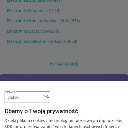
Elektronika Zduńska Wola
(771)
Elektronika Pabianice
(1018)
Elektronika Konstantynów Łódzki
(871)
Elektronika Szczerców
(288)
Elektronika Aleksandrów Łódzki
(658)
POKAŻ WIĘCEJ
język
Dbamy o Twoją prywatność
Dzięki plikom cookies i technologiom pokrewnym
(np. piksele,
SDK)
oraz przetwarzaniu Twoich danych osobowych
(między