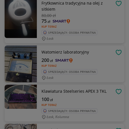
Frytkownica tradycyjna na olej z
OBSE
sitkiem
80
,00 zł
75
zł
KUP TERAZ
SPRZEDAJĄCY: OSOBA PRYWATNA
Łask
Watomierz laboratoryjny
OBSE
200
zł
KUP TERAZ
SPRZEDAJĄCY: OSOBA PRYWATNA
Łask
Klawiatura Steelseries APEX 3 TKL
OBSE
100
zł
KUP TERAZ
SPRZEDAJĄCY: OSOBA PRYWATNA
Łask, Kolumna