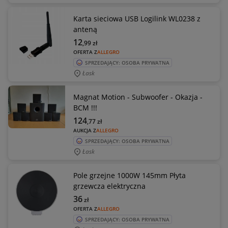
Karta sieciowa USB Logilink WL0238 z
anteną
12
,99
zł
OFERTA Z
ALLEGRO
SPRZEDAJĄCY: OSOBA PRYWATNA
Łask
Magnat Motion - Subwoofer - Okazja -
BCM !!!
124
,77
zł
AUKCJA Z
ALLEGRO
SPRZEDAJĄCY: OSOBA PRYWATNA
Łask
Pole grzejne 1000W 145mm Płyta
grzewcza elektryczna
36
zł
OFERTA Z
ALLEGRO
SPRZEDAJĄCY: OSOBA PRYWATNA