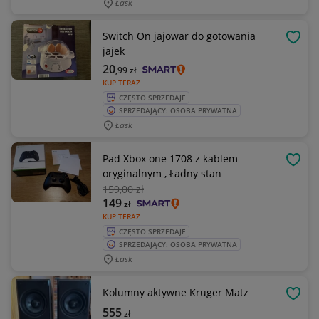
Łask
Switch On jajowar do gotowania
OBSE
jajek
20
,99
zł
KUP TERAZ
CZĘSTO SPRZEDAJE
SPRZEDAJĄCY: OSOBA PRYWATNA
Łask
Pad Xbox one 1708 z kablem
OBSE
oryginalnym , Ładny stan
159
,00 zł
149
zł
KUP TERAZ
CZĘSTO SPRZEDAJE
SPRZEDAJĄCY: OSOBA PRYWATNA
Łask
Kolumny aktywne Kruger Matz
OBSE
555
zł