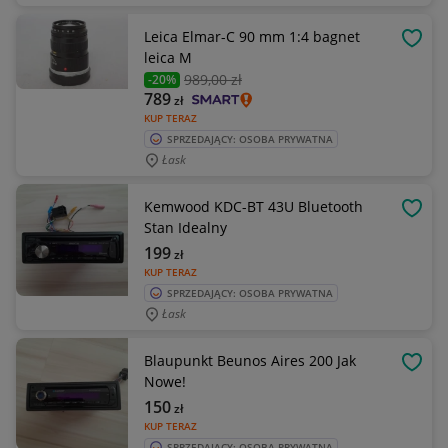
Leica Elmar-C 90 mm 1:4 bagnet
OBSE
leica M
989
,00 zł
-20%
789
zł
KUP TERAZ
SPRZEDAJĄCY: OSOBA PRYWATNA
Łask
Kemwood KDC-BT 43U Bluetooth
OBSE
Stan Idealny
199
zł
KUP TERAZ
SPRZEDAJĄCY: OSOBA PRYWATNA
Łask
Blaupunkt Beunos Aires 200 Jak
OBSE
Nowe!
150
zł
KUP TERAZ
SPRZEDAJĄCY: OSOBA PRYWATNA