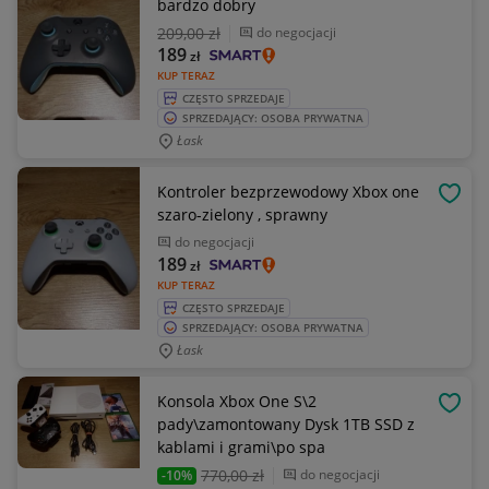
bardzo dobry
209
,00 zł
do negocjacji
189
zł
KUP TERAZ
CZĘSTO SPRZEDAJE
SPRZEDAJĄCY: OSOBA PRYWATNA
Łask
Kontroler bezprzewodowy Xbox one
OBSE
szaro-zielony , sprawny
do negocjacji
189
zł
KUP TERAZ
CZĘSTO SPRZEDAJE
SPRZEDAJĄCY: OSOBA PRYWATNA
Łask
Konsola Xbox One S\2
OBSE
pady\zamontowany Dysk 1TB SSD z
kablami i grami\po spa
770
,00 zł
do negocjacji
-10%