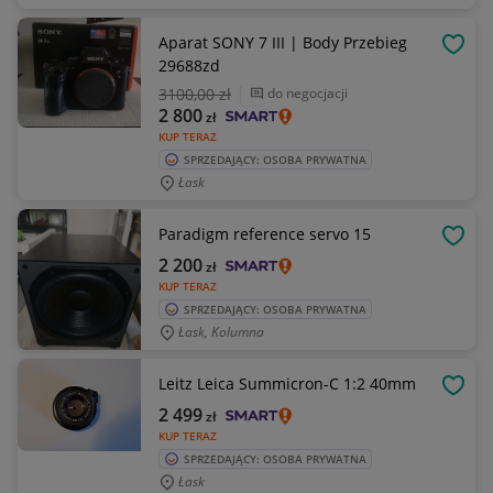
Aparat SONY 7 III | Body Przebieg
OBSE
29688zd
3100
,00 zł
do negocjacji
2 800
zł
KUP TERAZ
SPRZEDAJĄCY: OSOBA PRYWATNA
Łask
Paradigm reference servo 15
OBSE
2 200
zł
KUP TERAZ
SPRZEDAJĄCY: OSOBA PRYWATNA
Łask, Kolumna
Leitz Leica Summicron-C 1:2 40mm
OBSE
2 499
zł
KUP TERAZ
SPRZEDAJĄCY: OSOBA PRYWATNA
Łask