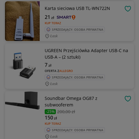
Karta sieciowa USB TL-WN722N
OBSE
21
zł
KUP TERAZ
SPRZEDAJĄCY: OSOBA PRYWATNA
Łask
UGREEN Przejściówka Adapter USB-C na
USB-A – (2 sztuki)
7
zł
OFERTA Z
ALLEGRO
SPRZEDAJĄCY: OSOBA PRYWATNA
Łask
Soundbar Omega OG87 z
OBSE
subwooferem
200
,00 zł
-25%
150
zł
KUP TERAZ
SPRZEDAJĄCY: OSOBA PRYWATNA
Łask