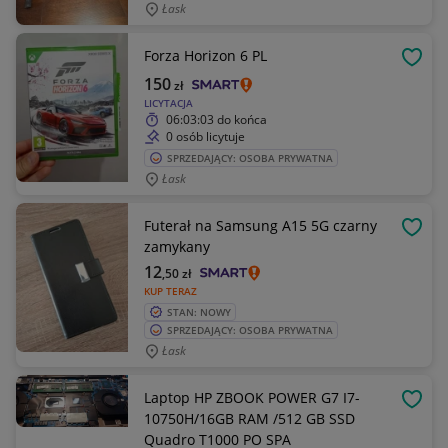
Łask
Forza Horizon 6 PL
OBSE
150
zł
LICYTACJA
06:03:03
do końca
0 osób licytuje
SPRZEDAJĄCY: OSOBA PRYWATNA
Łask
Futerał na Samsung A15 5G czarny
OBSE
zamykany
12
,50
zł
KUP TERAZ
STAN: NOWY
SPRZEDAJĄCY: OSOBA PRYWATNA
Łask
Laptop HP ZBOOK POWER G7 I7-
OBSE
10750H/16GB RAM /512 GB SSD
Quadro T1000 PO SPA