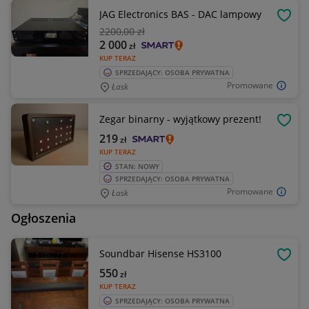
JAG Electronics BAS - DAC lampowy
OBSE
2200
,00 zł
2 000
zł
KUP TERAZ
SPRZEDAJĄCY: OSOBA PRYWATNA
Promowane
Łask
Zegar binarny - wyjątkowy prezent!
OBSE
219
zł
KUP TERAZ
STAN: NOWY
SPRZEDAJĄCY: OSOBA PRYWATNA
Promowane
Łask
Ogłoszenia
Soundbar Hisense HS3100
OBSE
550
zł
KUP TERAZ
SPRZEDAJĄCY: OSOBA PRYWATNA