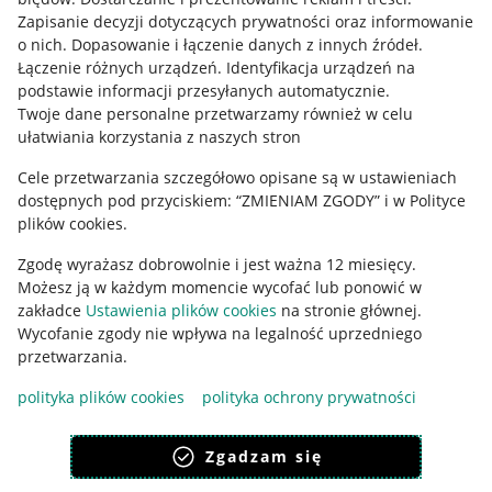
Informacje prawne
Zapisanie decyzji dotyczących prywatności oraz informowanie
o nich
.
Dopasowanie i łączenie danych z innych źródeł
.
Regulamin
Łączenie różnych urządzeń
.
Identyfikacja urządzeń na
podstawie informacji przesyłanych automatycznie
.
Polityka plików "cookies"
Twoje dane personalne przetwarzamy również w celu
ułatwiania korzystania z naszych stron
Ustawienia plików "cookies"
Cele przetwarzania szczegółowo opisane są w ustawieniach
Udostępnianie lokalizacji
dostępnych pod przyciskiem: “ZMIENIAM ZGODY” i w Polityce
Informacje dla Aktu o Usługach Cyfrowych
plików cookies.
Zgodę wyrażasz dobrowolnie i jest ważna 12 miesięcy.
Pobierz aplikację
Możesz ją w każdym momencie wycofać lub ponowić w
zakładce
Ustawienia plików cookies
na stronie głównej.
Wycofanie zgody nie wpływa na legalność uprzedniego
przetwarzania.
polityka plików cookies
polityka ochrony prywatności
Zgadzam się