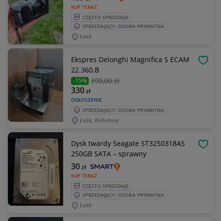
KUP TERAZ
CZĘSTO SPRZEDAJE
SPRZEDAJĄCY: OSOBA PRYWATNA
Łask
Ekspres Delonghi Magnifica S ECAM
OBSE
22.360.B
390
,00 zł
-15%
330
zł
OGŁOSZENIE
SPRZEDAJĄCY: OSOBA PRYWATNA
Łask, Kolumna
Dysk twardy Seagate ST3250318AS
OBSE
250GB SATA – sprawny
30
zł
KUP TERAZ
CZĘSTO SPRZEDAJE
SPRZEDAJĄCY: OSOBA PRYWATNA
Łask