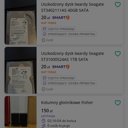
Uszkodzony dysk twardy Seagate
OBSE
ST3402111AS 40GB SATA
20
zł
KUP TERAZ
CZĘSTO SPRZEDAJE
SPRZEDAJĄCY: OSOBA PRYWATNA
Łask
Uszkodzony dysk twardy Seagate
OBSE
ST31000524AS 1TB SATA
20
zł
KUP TERAZ
CZĘSTO SPRZEDAJE
SPRZEDAJĄCY: OSOBA PRYWATNA
Łask
Kolumny głośnikowe Fisher
OBSE
150
zł
LICYTACJA
02:16:04
do końca
0 osób licytuje