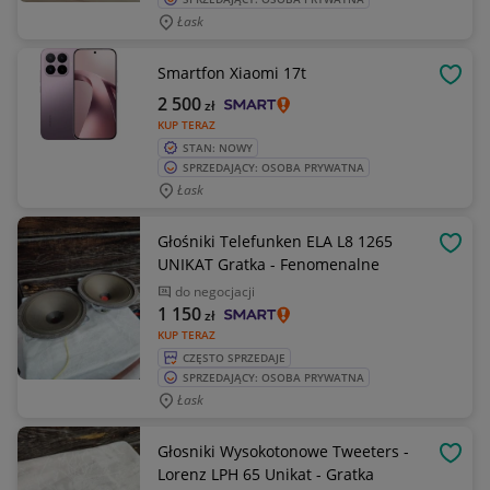
Łask
Smartfon Xiaomi 17t
OBSE
2 500
zł
KUP TERAZ
STAN: NOWY
SPRZEDAJĄCY: OSOBA PRYWATNA
Łask
Głośniki Telefunken ELA L8 1265
OBSE
UNIKAT Gratka - Fenomenalne
do negocjacji
1 150
zł
KUP TERAZ
CZĘSTO SPRZEDAJE
SPRZEDAJĄCY: OSOBA PRYWATNA
Łask
Głosniki Wysokotonowe Tweeters -
OBSE
Lorenz LPH 65 Unikat - Gratka