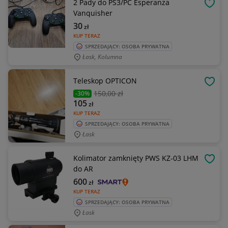
2 Pady do PS3/PC Esperanza
OBSE
Vanquisher
30
zł
KUP TERAZ
SPRZEDAJĄCY: OSOBA PRYWATNA
Łask, Kolumna
Teleskop OPTICON
OBSE
150
,00 zł
-30%
105
zł
KUP TERAZ
SPRZEDAJĄCY: OSOBA PRYWATNA
Łask
Kolimator zamknięty PWS KZ-03 LHM
OBSE
do AR
600
zł
KUP TERAZ
SPRZEDAJĄCY: OSOBA PRYWATNA
Łask