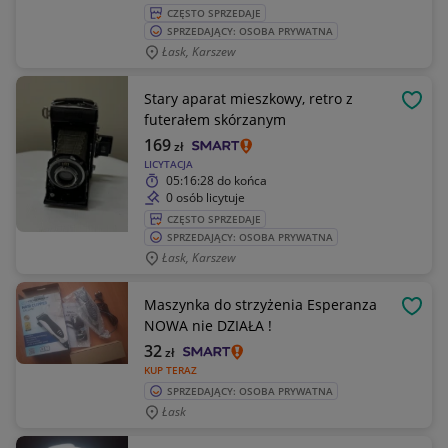
CZĘSTO SPRZEDAJE
SPRZEDAJĄCY: OSOBA PRYWATNA
Łask, Karszew
Stary aparat mieszkowy, retro z
OBSE
futerałem skórzanym
169
zł
LICYTACJA
05:16:28
do końca
0 osób licytuje
CZĘSTO SPRZEDAJE
SPRZEDAJĄCY: OSOBA PRYWATNA
Łask, Karszew
Maszynka do strzyżenia Esperanza
OBSE
NOWA nie DZIAŁA !
32
zł
KUP TERAZ
SPRZEDAJĄCY: OSOBA PRYWATNA
Łask