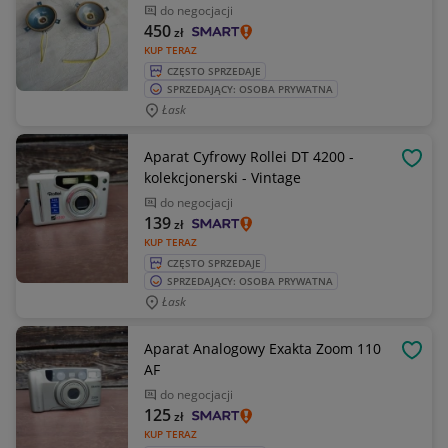
do negocjacji
450
zł
KUP TERAZ
CZĘSTO SPRZEDAJE
SPRZEDAJĄCY: OSOBA PRYWATNA
Łask
Aparat Cyfrowy Rollei DT 4200 -
OBSE
kolekcjonerski - Vintage
do negocjacji
139
zł
KUP TERAZ
CZĘSTO SPRZEDAJE
SPRZEDAJĄCY: OSOBA PRYWATNA
Łask
Aparat Analogowy Exakta Zoom 110
OBSE
AF
do negocjacji
125
zł
KUP TERAZ