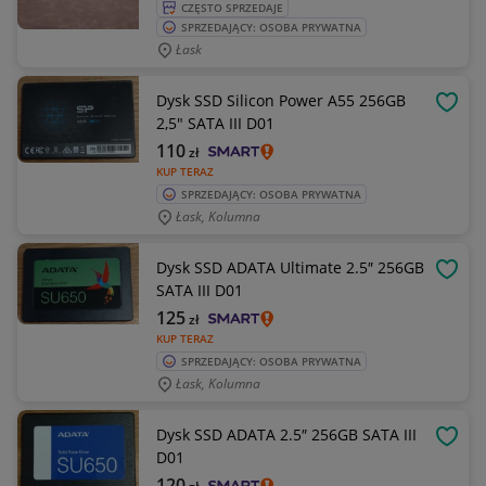
CZĘSTO SPRZEDAJE
SPRZEDAJĄCY: OSOBA PRYWATNA
Łask
Dysk SSD Silicon Power A55 256GB
OBSE
2,5" SATA III D01
110
zł
KUP TERAZ
SPRZEDAJĄCY: OSOBA PRYWATNA
Łask, Kolumna
Dysk SSD ADATA Ultimate 2.5″ 256GB
OBSE
SATA III D01
125
zł
KUP TERAZ
SPRZEDAJĄCY: OSOBA PRYWATNA
Łask, Kolumna
Dysk SSD ADATA 2.5″ 256GB SATA III
OBSE
D01
120