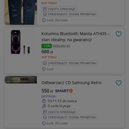
KUP TERAZ
CZĘSTO SPRZEDAJE
SPRZEDAJĄCY: OSOBA PRYWATNA
Łask, Karszew
Kolumna Bluetooth Manta ATHOS –
OBSE
stan idealny, na gwarancji
800
,00 zł
-15%
680
zł
KUP TERAZ
SPRZEDAJĄCY: OSOBA PRYWATNA
Łask
Odtwarzacz CD Samsung Retro
OBSE
550
zł
LICYTACJA
03:11:13
do końca
0 osób licytuje
CZĘSTO SPRZEDAJE
SPRZEDAJĄCY: OSOBA PRYWATNA
Łask, Karszew