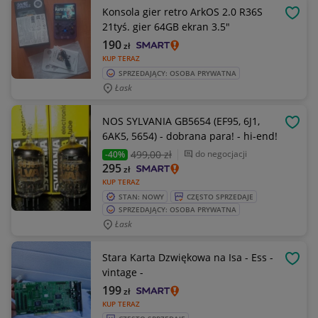
Konsola gier retro ArkOS 2.0 R36S
OBSE
21tyś. gier 64GB ekran 3.5"
190
zł
KUP TERAZ
SPRZEDAJĄCY: OSOBA PRYWATNA
Łask
NOS SYLVANIA GB5654 (EF95, 6J1,
OBSE
6AK5, 5654) - dobrana para! - hi-end!
499
,00 zł
do negocjacji
-40%
295
zł
KUP TERAZ
STAN: NOWY
CZĘSTO SPRZEDAJE
SPRZEDAJĄCY: OSOBA PRYWATNA
Łask
Stara Karta Dzwiękowa na Isa - Ess -
OBSE
vintage -
199
zł
KUP TERAZ