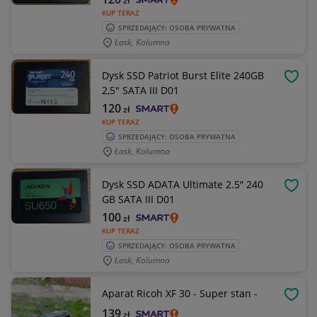
zł
KUP TERAZ
SPRZEDAJĄCY: OSOBA PRYWATNA
Łask, Kolumna
Dysk SSD Patriot Burst Elite 240GB
OBSE
2,5" SATA III D01
120
zł
KUP TERAZ
SPRZEDAJĄCY: OSOBA PRYWATNA
Łask, Kolumna
Dysk SSD ADATA Ultimate 2.5″ 240
OBSE
GB SATA III D01
100
zł
KUP TERAZ
SPRZEDAJĄCY: OSOBA PRYWATNA
Łask, Kolumna
Aparat Ricoh XF 30 - Super stan -
OBSE
139
zł