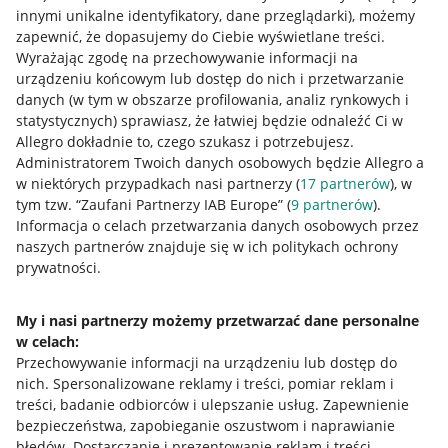
innymi unikalne identyfikatory, dane przeglądarki)
, możemy
zapewnić, że dopasujemy do Ciebie wyświetlane treści.
Wyrażając zgodę na przechowywanie informacji na
urządzeniu końcowym lub dostęp do nich i przetwarzanie
danych (w tym w obszarze profilowania, analiz rynkowych i
statystycznych) sprawiasz, że łatwiej będzie odnaleźć Ci w
Allegro dokładnie to, czego szukasz i potrzebujesz.
Administratorem Twoich danych osobowych będzie Allegro a
w niektórych przypadkach nasi partnerzy (
17
partnerów
), w
Nawigacja
tym tzw. “Zaufani Partnerzy IAB Europe” (
9
partnerów
).
Przydatne informacje
Informacja o celach przetwarzania danych osobowych przez
naszych partnerów znajduje się w ich politykach ochrony
prywatności.
Jak to działa
Napisz do nas
My i nasi partnerzy możemy przetwarzać dane personalne
w celach:
Allegro Gadane dla sprzedających
Przechowywanie informacji na urządzeniu lub dostęp do
Allegro Gadane dla kupujących
nich
.
Spersonalizowane reklamy i treści, pomiar reklam i
treści, badanie odbiorców i ulepszanie usług
.
Zapewnienie
Mapa miejscowości
bezpieczeństwa, zapobieganie oszustwom i naprawianie
błędów
.
Dostarczanie i prezentowanie reklam i treści
.