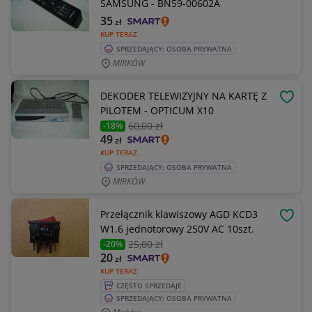
SAMSUNG - BN59-00602A
35
zł
KUP TERAZ
SPRZEDAJĄCY: OSOBA PRYWATNA
MIRKÓW
DEKODER TELEWIZYJNY NA KARTĘ Z
OBSE
PILOTEM - OPTICUM X10
60
,00 zł
-18%
49
zł
KUP TERAZ
SPRZEDAJĄCY: OSOBA PRYWATNA
MIRKÓW
Przełącznik klawiszowy AGD KCD3
OBSE
W1.6 jednotorowy 250V AC 10szt.
25
,00 zł
-20%
20
zł
KUP TERAZ
CZĘSTO SPRZEDAJE
SPRZEDAJĄCY: OSOBA PRYWATNA