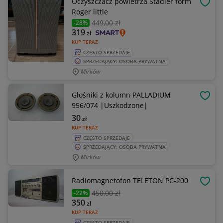
Oczyszczacz powietrza Stadler form
OBSE
Roger little
449
,00 zł
-28%
319
zł
KUP TERAZ
CZĘSTO SPRZEDAJE
SPRZEDAJĄCY: OSOBA PRYWATNA
Mirków
Głośniki z kolumn PALLADIUM
OBSE
956/074 |Uszkodzone|
30
zł
KUP TERAZ
CZĘSTO SPRZEDAJE
SPRZEDAJĄCY: OSOBA PRYWATNA
Mirków
Radiomagnetofon TELETON PC-200
OBSE
450
,00 zł
-22%
350
zł
KUP TERAZ
CZĘSTO SPRZEDAJE