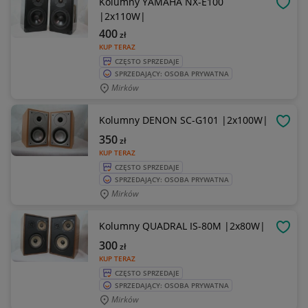
Kolumny YAMAHA NX-E100
OBSE
|2x110W|
400
zł
KUP TERAZ
CZĘSTO SPRZEDAJE
SPRZEDAJĄCY: OSOBA PRYWATNA
Mirków
Kolumny DENON SC-G101 |2x100W|
OBSE
350
zł
KUP TERAZ
CZĘSTO SPRZEDAJE
SPRZEDAJĄCY: OSOBA PRYWATNA
Mirków
Kolumny QUADRAL IS-80M |2x80W|
OBSE
300
zł
KUP TERAZ
CZĘSTO SPRZEDAJE
SPRZEDAJĄCY: OSOBA PRYWATNA
Mirków