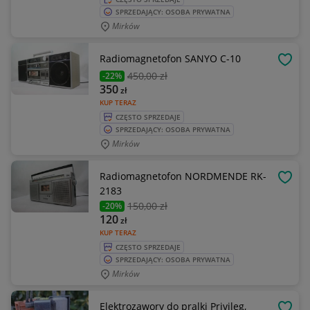
SPRZEDAJĄCY: OSOBA PRYWATNA
Mirków
Radiomagnetofon SANYO C-10
OBSE
450
,00 zł
-22%
350
zł
KUP TERAZ
CZĘSTO SPRZEDAJE
SPRZEDAJĄCY: OSOBA PRYWATNA
Mirków
Radiomagnetofon NORDMENDE RK-
OBSE
2183
150
,00 zł
-20%
120
zł
KUP TERAZ
CZĘSTO SPRZEDAJE
SPRZEDAJĄCY: OSOBA PRYWATNA
Mirków
Elektrozawory do pralki Privileg,