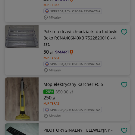
KUP TERAZ
SPRZEDAJĄCY: OSOBA PRYWATNA
Mirków
Półki na drzwi chłodziarki do lodówki
OBSE
Beko RCNA406I40XB 7522820016 - 4
szt.
50
zł
KUP TERAZ
SPRZEDAJĄCY: OSOBA PRYWATNA
Mirków
Mop elektryczny Karcher FC 5
OBSE
350
,00 zł
-28%
250
zł
KUP TERAZ
SPRZEDAJĄCY: OSOBA PRYWATNA
Mirków
PILOT ORYGINALNY TELEWIZYJNY -
OBSE