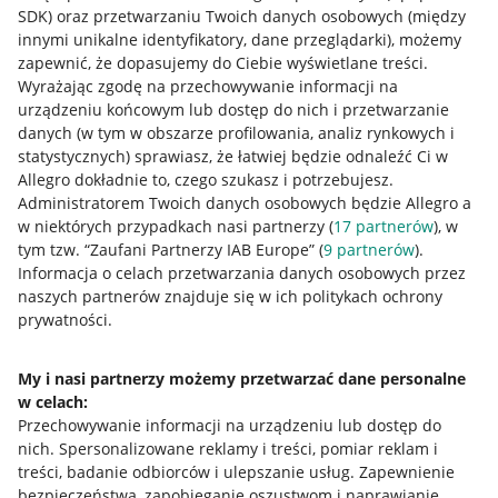
SDK)
oraz przetwarzaniu Twoich danych osobowych
(między
innymi unikalne identyfikatory, dane przeglądarki)
, możemy
zapewnić, że dopasujemy do Ciebie wyświetlane treści.
Wyrażając zgodę na przechowywanie informacji na
urządzeniu końcowym lub dostęp do nich i przetwarzanie
danych (w tym w obszarze profilowania, analiz rynkowych i
statystycznych) sprawiasz, że łatwiej będzie odnaleźć Ci w
Allegro dokładnie to, czego szukasz i potrzebujesz.
Administratorem Twoich danych osobowych będzie Allegro a
w niektórych przypadkach nasi partnerzy (
17
partnerów
), w
tym tzw. “Zaufani Partnerzy IAB Europe” (
9
partnerów
).
Przydatne informacje
Informacja o celach przetwarzania danych osobowych przez
naszych partnerów znajduje się w ich politykach ochrony
prywatności.
Jak to działa
Napisz do nas
My i nasi partnerzy możemy przetwarzać dane personalne
w celach:
Allegro Gadane dla sprzedających
Przechowywanie informacji na urządzeniu lub dostęp do
Allegro Gadane dla kupujących
nich
.
Spersonalizowane reklamy i treści, pomiar reklam i
treści, badanie odbiorców i ulepszanie usług
.
Zapewnienie
Mapa miejscowości
bezpieczeństwa, zapobieganie oszustwom i naprawianie