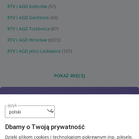
RTV i AGD Kiełczów
(57)
RTV i AGD Siechnice
(65)
RTV i AGD Trzebnica
(87)
RTV i AGD Wrocław
(8372)
RTV i AGD Jelcz-Laskowice
(107)
POKAŻ WIĘCEJ
język
Dbamy o Twoją prywatność
Dzięki plikom cookies i technologiom pokrewnym
(np. piksele,