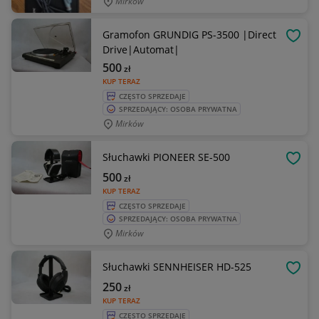
Mirków
Gramofon GRUNDIG PS-3500 |Direct
OBSE
Drive|Automat|
500
zł
KUP TERAZ
CZĘSTO SPRZEDAJE
SPRZEDAJĄCY: OSOBA PRYWATNA
Mirków
Słuchawki PIONEER SE-500
OBSE
500
zł
KUP TERAZ
CZĘSTO SPRZEDAJE
SPRZEDAJĄCY: OSOBA PRYWATNA
Mirków
Słuchawki SENNHEISER HD-525
OBSE
250
zł
KUP TERAZ
CZĘSTO SPRZEDAJE