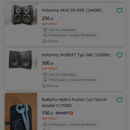
Kolumny AKAI SR-H30 |2x40W|
OBSE
250
zł
KUP TERAZ
CZĘSTO SPRZEDAJE
SPRZEDAJĄCY: OSOBA PRYWATNA
Mirków
Kolumny NUBERT Typ-340 |2x50W|
OBSE
300
zł
KUP TERAZ
CZĘSTO SPRZEDAJE
SPRZEDAJĄCY: OSOBA PRYWATNA
Mirków
BaByliss Hydro Fusion Curl Secret
OBSE
(model C1700E)
150
zł
KUP TERAZ
SPRZEDAJĄCY: OSOBA PRYWATNA