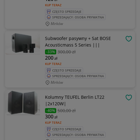
KUP TERAZ
CZĘSTO SPRZEDAJE
SPRZEDAJĄCY: OSOBA PRYWATNA
Mirków
Subwoofer pasywny + Sat BOSE
OBSE
Acousticmass 5 Series |||
300
,00 zł
-33%
200
zł
KUP TERAZ
CZĘSTO SPRZEDAJE
SPRZEDAJĄCY: OSOBA PRYWATNA
Mirków
Kolumny TEUFEL Berlin LT22
OBSE
|2x120W|
500
,00 zł
-40%
300
zł
KUP TERAZ
CZĘSTO SPRZEDAJE
SPRZEDAJĄCY: OSOBA PRYWATNA