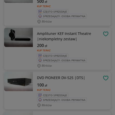
500
zł
KUP TERAZ
CZĘSTO SPRZEDAJE
SPRZEDAJĄCY: OSOBA PRYWATNA
Mirków
Amplituner KEF Instant Theatre
OBSE
|niekompletny zestaw|
200
zł
KUP TERAZ
CZĘSTO SPRZEDAJE
SPRZEDAJĄCY: OSOBA PRYWATNA
Mirków
DVD PIONEER DV-525 |DTS|
OBSE
100
zł
KUP TERAZ
CZĘSTO SPRZEDAJE
SPRZEDAJĄCY: OSOBA PRYWATNA
Mirków