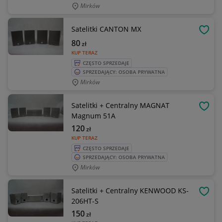
Mirków
Satelitki CANTON MX
OBSE
80
zł
KUP TERAZ
CZĘSTO SPRZEDAJE
SPRZEDAJĄCY: OSOBA PRYWATNA
Mirków
Satelitki + Centralny MAGNAT
OBSE
Magnum 51A
120
zł
KUP TERAZ
CZĘSTO SPRZEDAJE
SPRZEDAJĄCY: OSOBA PRYWATNA
Mirków
Satelitki + Centralny KENWOOD KS-
OBSE
206HT-S
150
zł