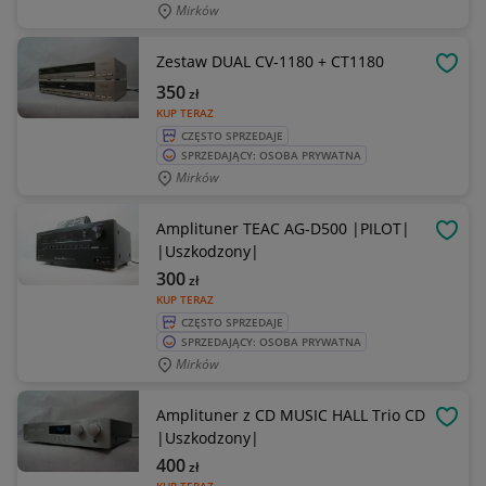
Mirków
Zestaw DUAL CV-1180 + CT1180
OBSE
350
zł
KUP TERAZ
CZĘSTO SPRZEDAJE
SPRZEDAJĄCY: OSOBA PRYWATNA
Mirków
Amplituner TEAC AG-D500 |PILOT|
OBSE
|Uszkodzony|
300
zł
KUP TERAZ
CZĘSTO SPRZEDAJE
SPRZEDAJĄCY: OSOBA PRYWATNA
Mirków
Amplituner z CD MUSIC HALL Trio CD
OBSE
|Uszkodzony|
400
zł