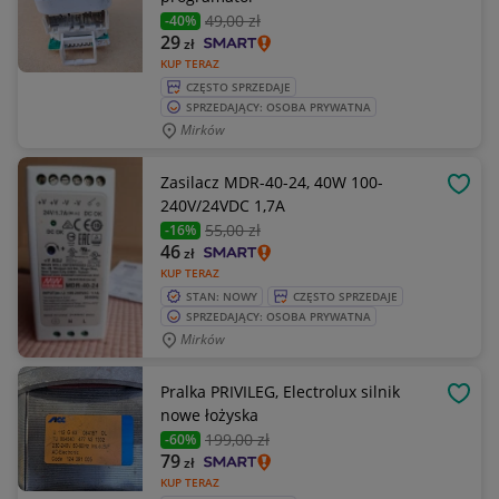
49
,00 zł
-40%
29
zł
KUP TERAZ
CZĘSTO SPRZEDAJE
SPRZEDAJĄCY: OSOBA PRYWATNA
Mirków
Zasilacz MDR-40-24, 40W 100-
OBSE
240V/24VDC 1,7A
55
,00 zł
-16%
46
zł
KUP TERAZ
STAN: NOWY
CZĘSTO SPRZEDAJE
SPRZEDAJĄCY: OSOBA PRYWATNA
Mirków
Pralka PRIVILEG, Electrolux silnik
OBSE
nowe łożyska
199
,00 zł
-60%
79
zł
KUP TERAZ