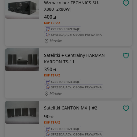
Wzmacniacz TECHNICS SU-
OBSE
X880|2x80W|
400
zł
KUP TERAZ
CZĘSTO SPRZEDAJE
SPRZEDAJĄCY: OSOBA PRYWATNA
Mirków
Satelitki + Centralny HARMAN
OBSE
KARDON TS-11
350
zł
KUP TERAZ
CZĘSTO SPRZEDAJE
SPRZEDAJĄCY: OSOBA PRYWATNA
Mirków
Satelitki CANTON MX | #2
OBSE
90
zł
KUP TERAZ
CZĘSTO SPRZEDAJE
SPRZEDAJĄCY: OSOBA PRYWATNA