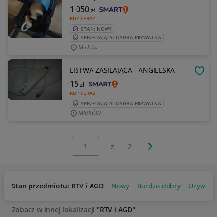
1 050
zł
KUP TERAZ
STAN: NOWY
SPRZEDAJĄCY: OSOBA PRYWATNA
Mirków
LISTWA ZASILAJĄCA - ANGIELSKA
OBSE
15
zł
KUP TERAZ
SPRZEDAJĄCY: OSOBA PRYWATNA
MIRKÓW
Wybierz stronę:
Następna strona
z
2
Stan przedmiotu: RTV i AGD
Nowy
Bardzo dobry
Używany
Zobacz w innej lokalizacji
"RTV i AGD"