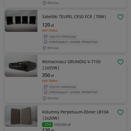
Mirków
Satelitki TEUFEL CE50 FCR |70W|
OBSE
120
zł
KUP TERAZ
CZĘSTO SPRZEDAJE
SPRZEDAJĄCY: OSOBA PRYWATNA
Mirków
Wzmacniacz GRUNDIG V-7150
OBSE
|2x55W|
350
zł
KUP TERAZ
CZĘSTO SPRZEDAJE
SPRZEDAJĄCY: OSOBA PRYWATNA
Mirków
Kolumny Perpetuum-Ebner LB10A
OBSE
|2x20W|
150
,00 zł
-20%
120
zł