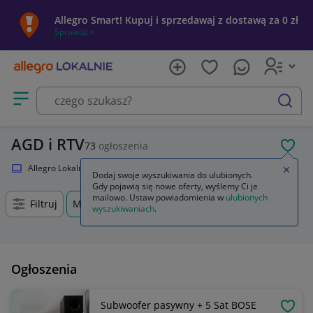
Allegro Smart! Kupuj i sprzedawaj z dostawą za 0 zł
Sprawdź »
Otwórz menu z kategoriami
szukaj
AGD i RTV
73
ogłoszenia
POL
Allegro Lokalnie
Elektronika
RTV i AGD
Zamkn
Dodaj swoje wyszukiwania do ulubionych.
Gdy pojawią się nowe oferty, wyślemy Ci je
mailowo. Ustaw powiadomienia w
ulubionych
Filtruj
Mirków, Dolnośląskie, +0 km
wyszukiwaniach
.
Ogłoszenia
Subwoofer pasywny + 5 Sat BOSE
OBSE