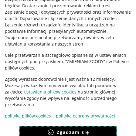
błędów
.
Dostarczanie i prezentowanie reklam i treści
.
Informacje prawne
Zapisanie decyzji dotyczących prywatności oraz informowanie
o nich
.
Dopasowanie i łączenie danych z innych źródeł
.
Regulamin
Łączenie różnych urządzeń
.
Identyfikacja urządzeń na
podstawie informacji przesyłanych automatycznie
.
Polityka plików "cookies"
Twoje dane personalne przetwarzamy również w celu
ułatwiania korzystania z naszych stron
Ustawienia plików "cookies"
Cele przetwarzania szczegółowo opisane są w ustawieniach
Udostępnianie lokalizacji
dostępnych pod przyciskiem: “ZMIENIAM ZGODY” i w Polityce
Informacje dla Aktu o Usługach Cyfrowych
plików cookies.
Zgodę wyrażasz dobrowolnie i jest ważna 12 miesięcy.
Pobierz aplikację
Możesz ją w każdym momencie wycofać lub ponowić w
zakładce
Ustawienia plików cookies
na stronie głównej.
Wycofanie zgody nie wpływa na legalność uprzedniego
przetwarzania.
polityka plików cookies
polityka ochrony prywatności
Zgadzam się