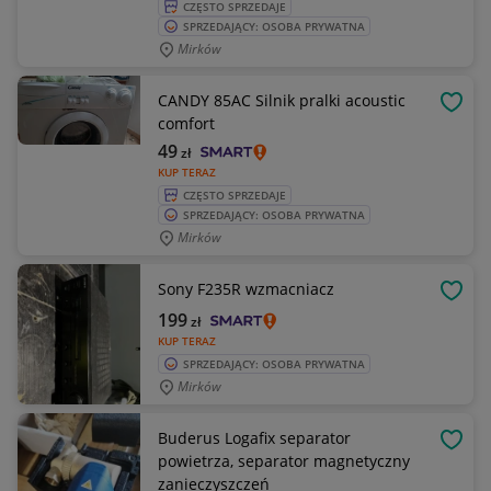
CZĘSTO SPRZEDAJE
SPRZEDAJĄCY: OSOBA PRYWATNA
Mirków
CANDY 85AC Silnik pralki acoustic
OBSE
comfort
49
zł
KUP TERAZ
CZĘSTO SPRZEDAJE
SPRZEDAJĄCY: OSOBA PRYWATNA
Mirków
Sony F235R wzmacniacz
OBSE
199
zł
KUP TERAZ
SPRZEDAJĄCY: OSOBA PRYWATNA
Mirków
Buderus Logafix separator
OBSE
powietrza, separator magnetyczny
zanieczyszczeń