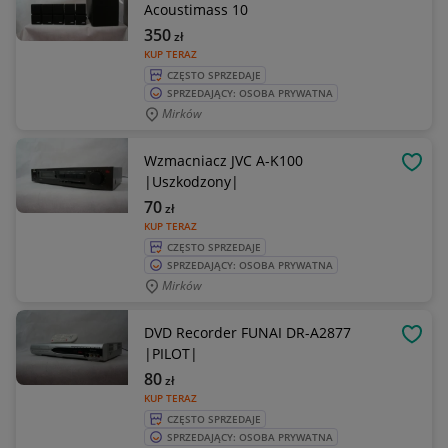
Acoustimass 10
350
zł
KUP TERAZ
CZĘSTO SPRZEDAJE
SPRZEDAJĄCY: OSOBA PRYWATNA
Mirków
Wzmacniacz JVC A-K100
OBSE
|Uszkodzony|
70
zł
KUP TERAZ
CZĘSTO SPRZEDAJE
SPRZEDAJĄCY: OSOBA PRYWATNA
Mirków
DVD Recorder FUNAI DR-A2877
OBSE
|PILOT|
80
zł
KUP TERAZ
CZĘSTO SPRZEDAJE
SPRZEDAJĄCY: OSOBA PRYWATNA