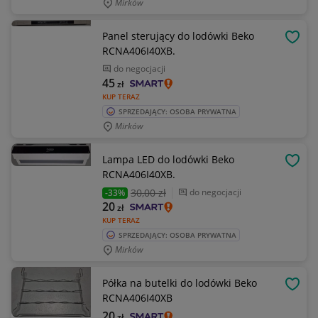
Mirków
Panel sterujący do lodówki Beko
OBSE
RCNA406I40XB.
do negocjacji
45
zł
KUP TERAZ
SPRZEDAJĄCY: OSOBA PRYWATNA
Mirków
Lampa LED do lodówki Beko
OBSE
RCNA406I40XB.
30
,00 zł
do negocjacji
-33%
20
zł
KUP TERAZ
SPRZEDAJĄCY: OSOBA PRYWATNA
Mirków
Półka na butelki do lodówki Beko
OBSE
RCNA406I40XB
20
zł