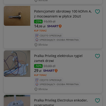
Mirków
Potencjometr obrotowy 100 kOhm A,
OBSE
z mocowaniem w płytce 20szt
19
,99 zł
-25%
14
,99
zł
KUP TERAZ
CZĘSTO SPRZEDAJE
SPRZEDAJĄCY: OSOBA PRYWATNA
Mirków
Pralka Privileg elektrolux rygiel
OBSE
zamek drzwi
59
,00 zł
-50%
29
zł
KUP TERAZ
CZĘSTO SPRZEDAJE
SPRZEDAJĄCY: OSOBA PRYWATNA
Mirków
Pralka Privileg Electrolux enkoder,
OBSE
programator