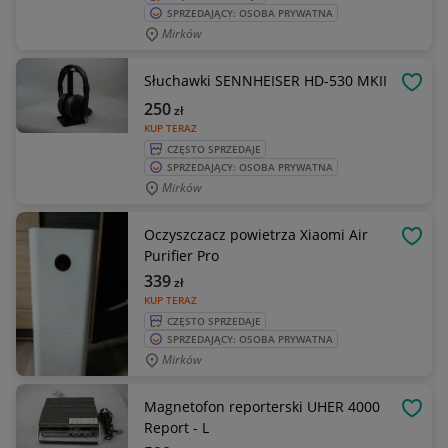
SPRZEDAJĄCY: OSOBA PRYWATNA
Mirków
Słuchawki SENNHEISER HD-530 MKII
OBSE
250
zł
KUP TERAZ
CZĘSTO SPRZEDAJE
SPRZEDAJĄCY: OSOBA PRYWATNA
Mirków
Oczyszczacz powietrza Xiaomi Air
OBSE
Purifier Pro
339
zł
KUP TERAZ
CZĘSTO SPRZEDAJE
SPRZEDAJĄCY: OSOBA PRYWATNA
Mirków
Magnetofon reporterski UHER 4000
OBSE
Report - L