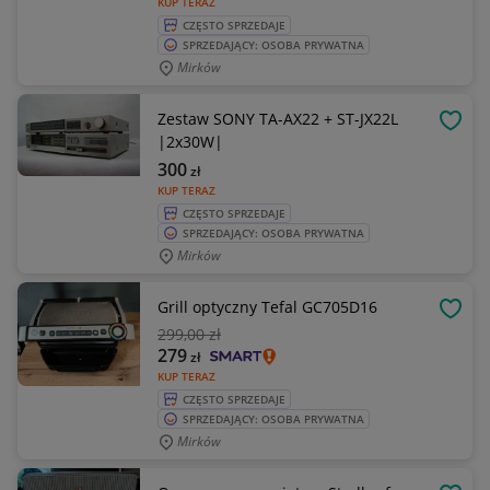
KUP TERAZ
CZĘSTO SPRZEDAJE
SPRZEDAJĄCY: OSOBA PRYWATNA
Mirków
Zestaw SONY TA-AX22 + ST-JX22L
OBSE
|2x30W|
300
zł
KUP TERAZ
CZĘSTO SPRZEDAJE
SPRZEDAJĄCY: OSOBA PRYWATNA
Mirków
Grill optyczny Tefal GC705D16
OBSE
299
,00 zł
279
zł
KUP TERAZ
CZĘSTO SPRZEDAJE
SPRZEDAJĄCY: OSOBA PRYWATNA
Mirków