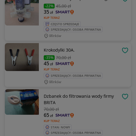
OBSE
45
,00 zł
-22%
35
zł
KUP TERAZ
CZĘSTO SPRZEDAJE
SPRZEDAJĄCY: OSOBA PRYWATNA
Mirków
Krokodylki 30A.
OBSE
70
,00 zł
-35%
45
zł
KUP TERAZ
SPRZEDAJĄCY: OSOBA PRYWATNA
Mirków
Dzbanek do filtrowania wody firmy
OBSE
BRITA
70
,00 zł
65
zł
KUP TERAZ
STAN: NOWY
SPRZEDAJĄCY: OSOBA PRYWATNA