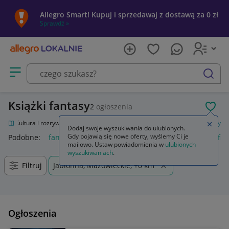
Allegro Smart! Kupuj i sprzedawaj z dostawą za 0 zł
Sprawdź »
Otwórz menu z kategoriami
szukaj
Książki fantasy
2
ogłoszenia
POL
nie
Kultura i rozrywka
Książki
Fantasy, science fiction, horror
Fantasy
Zamkn
Dodaj swoje wyszukiwania do ulubionych.
Gdy pojawią się nowe oferty, wyślemy Ci je
Podobne:
fantasy
final fantasy
final fantasy vii rebirth
fin
mailowo. Ustaw powiadomienia w
ulubionych
wyszukiwaniach
.
Filtruj
Jabłonna, Mazowieckie, +0 km
Ogłoszenia