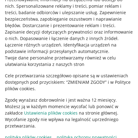
Allegro Gadane dla kupujących
nich
.
Spersonalizowane reklamy i treści, pomiar reklam i
treści, badanie odbiorców i ulepszanie usług
.
Zapewnienie
Mapa miejscowości
bezpieczeństwa, zapobieganie oszustwom i naprawianie
błędów
.
Dostarczanie i prezentowanie reklam i treści
.
Informacje prawne
Zapisanie decyzji dotyczących prywatności oraz informowanie
o nich
.
Dopasowanie i łączenie danych z innych źródeł
.
Regulamin
Łączenie różnych urządzeń
.
Identyfikacja urządzeń na
podstawie informacji przesyłanych automatycznie
.
Polityka plików "cookies"
Twoje dane personalne przetwarzamy również w celu
ułatwiania korzystania z naszych stron
Ustawienia plików "cookies"
Cele przetwarzania szczegółowo opisane są w ustawieniach
Udostępnianie lokalizacji
dostępnych pod przyciskiem: “ZMIENIAM ZGODY” i w Polityce
Informacje dla Aktu o Usługach Cyfrowych
plików cookies.
Zgodę wyrażasz dobrowolnie i jest ważna 12 miesięcy.
Pobierz aplikację
Możesz ją w każdym momencie wycofać lub ponowić w
zakładce
Ustawienia plików cookies
na stronie głównej.
Wycofanie zgody nie wpływa na legalność uprzedniego
przetwarzania.
polityka plików cookies
polityka ochrony prywatności