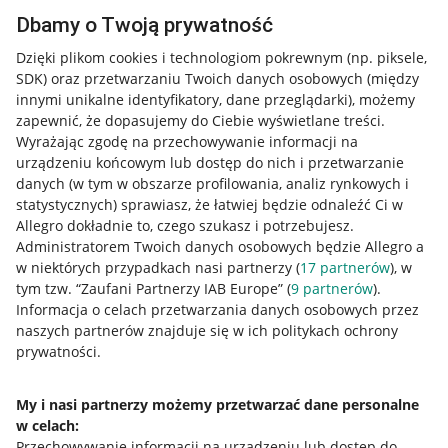
Dbamy o Twoją prywatność
Dzięki plikom cookies i technologiom pokrewnym
(np. piksele,
SDK)
oraz przetwarzaniu Twoich danych osobowych
(między
innymi unikalne identyfikatory, dane przeglądarki)
, możemy
zapewnić, że dopasujemy do Ciebie wyświetlane treści.
Wyrażając zgodę na przechowywanie informacji na
urządzeniu końcowym lub dostęp do nich i przetwarzanie
danych (w tym w obszarze profilowania, analiz rynkowych i
statystycznych) sprawiasz, że łatwiej będzie odnaleźć Ci w
Allegro dokładnie to, czego szukasz i potrzebujesz.
Administratorem Twoich danych osobowych będzie Allegro a
w niektórych przypadkach nasi partnerzy (
17
partnerów
), w
tym tzw. “Zaufani Partnerzy IAB Europe” (
9
partnerów
).
Przydatne informacje
Informacja o celach przetwarzania danych osobowych przez
naszych partnerów znajduje się w ich politykach ochrony
prywatności.
Jak to działa
Napisz do nas
My i nasi partnerzy możemy przetwarzać dane personalne
w celach:
Allegro Gadane dla sprzedających
Przechowywanie informacji na urządzeniu lub dostęp do