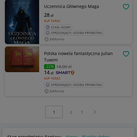
Uczennica Głównego Maga
OBSE
28
zł
KUP TERAZ
STAN: NOWY
SPRZEDAJĄCY: OSOBA PRYWATNA
Jabłonna
Polska nowela fantastyczna Julian
OBSE
Tuwim
18
,00 zł
-22%
14
zł
KUP TERAZ
SPRZEDAJĄCY: OSOBA PRYWATNA
Jabłonna
Wybierz stronę:
Następna strona
z
1
Stan przedmiotu: Fantasy
Nowy
Bardzo dobry