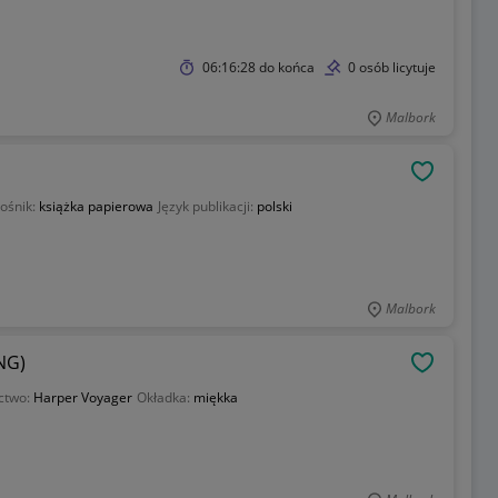
06:16:28
do końca
0 osób licytuje
Malbork
OBSERWU
ośnik:
książka papierowa
Język publikacji:
polski
Malbork
NG)
OBSERWU
ctwo:
Harper Voyager
Okładka:
miękka