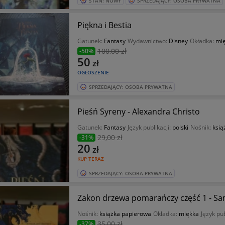
STAN: NOWY
SPRZEDAJĄCY: OSOBA PRYWATNA
Piękna i Bestia
Gatunek:
Fantasy
Wydawnictwo:
Disney
Okładka:
mi
100
,00 zł
-50%
50
zł
OGŁOSZENIE
SPRZEDAJĄCY: OSOBA PRYWATNA
Pieśń Syreny - Alexandra Christo
Gatunek:
Fantasy
Język publikacji:
polski
Nośnik:
ksią
29
,00 zł
-31%
20
zł
KUP TERAZ
SPRZEDAJĄCY: OSOBA PRYWATNA
Zakon drzewa pomarańczy część 1 - S
Nośnik:
książka papierowa
Okładka:
miękka
Język pub
35
,00 zł
-37%