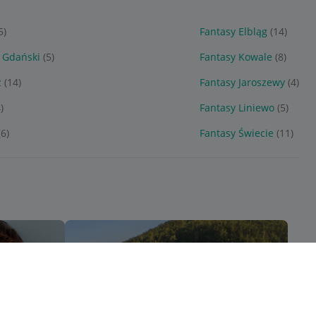
5)
Fantasy Elbląg
(14)
 Gdański
(5)
Fantasy Kowale
(8)
z
(14)
Fantasy Jaroszewy
(4)
)
Fantasy Liniewo
(5)
(6)
Fantasy Świecie
(11)