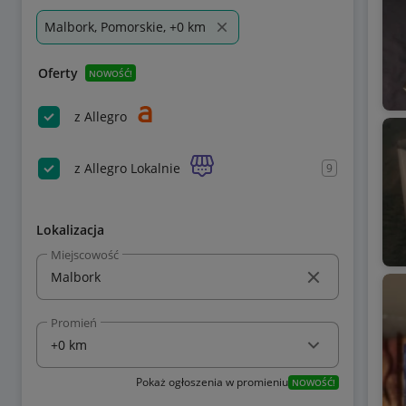
Malbork, Pomorskie, +0 km
Oferty
NOWOŚĆ!
z Allegro
z Allegro Lokalnie
9
Lokalizacja
Miejscowość
Promień
Pokaż ogłoszenia w promieniu
NOWOŚĆ!