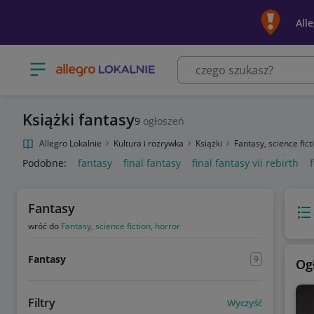
All
Otwórz menu z kategoriami
Książki fantasy
9
ogłoszeń
Allegro Lokalnie
Kultura i rozrywka
Książki
Fantasy, science fict
Podobne:
fantasy
final fantasy
final fantasy vii rebirth
Fantasy
Wido
wróć do
Fantasy, science fiction, horror
Fantasy
9
Og
Filtry
Wyczyść