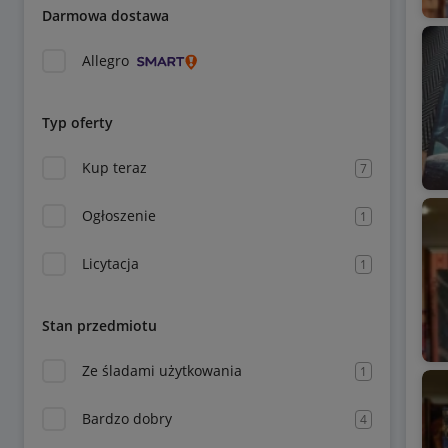
Darmowa dostawa
Allegro
Typ oferty
Kup teraz
7
Ogłoszenie
1
Licytacja
1
Stan przedmiotu
Ze śladami użytkowania
1
Bardzo dobry
4