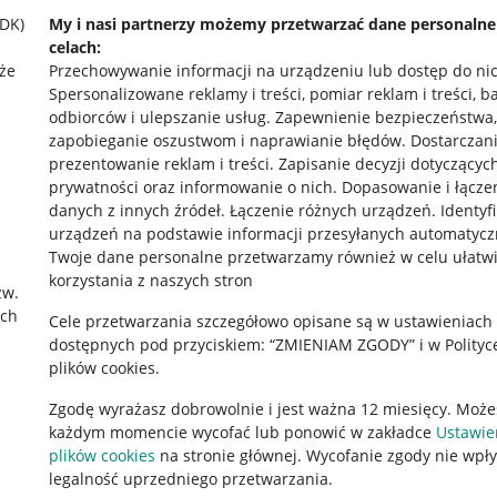
SDK)
My i nasi partnerzy możemy przetwarzać dane personaln
celach:
że
Przechowywanie informacji na urządzeniu lub dostęp do ni
Spersonalizowane reklamy i treści, pomiar reklam i treści, b
odbiorców i ulepszanie usług
.
Zapewnienie bezpieczeństwa,
zapobieganie oszustwom i naprawianie błędów
.
Dostarczani
prezentowanie reklam i treści
.
Zapisanie decyzji dotyczącyc
prywatności oraz informowanie o nich
.
Dopasowanie i łącze
danych z innych źródeł
.
Łączenie różnych urządzeń
.
Identyf
urządzeń na podstawie informacji przesyłanych automatycz
rawne
Pobierz aplikację
Twoje dane personalne przetwarzamy również w celu ułatw
korzystania z naszych stron
zw.
ach
Cele przetwarzania szczegółowo opisane są w ustawieniach
 "cookies"
dostępnych pod przyciskiem: “ZMIENIAM ZGODY” i w Polityc
plików cookies.
ów "cookies"
Zgodę wyrażasz dobrowolnie i jest ważna 12 miesięcy. Może
okalizacji
każdym momencie wycofać lub ponowić w zakładce
Ustawie
 Aktu o Usługach Cyfrowych
plików cookies
na stronie głównej. Wycofanie zgody nie wpł
legalność uprzedniego przetwarzania.