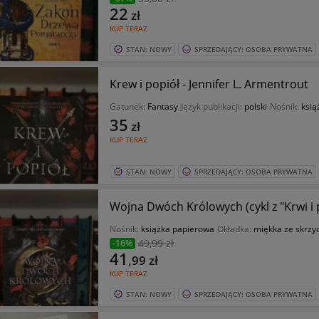
22
zł
KUP TERAZ
STAN: NOWY
SPRZEDAJĄCY: OSOBA PRYWATNA
Krew i popiół - Jennifer L. Armentrout
Gatunek:
Fantasy
Język publikacji:
polski
Nośnik:
ksią
35
zł
KUP TERAZ
STAN: NOWY
SPRZEDAJĄCY: OSOBA PRYWATNA
Wojna Dwóch Królowych (cykl z "Krwi i p
Nośnik:
książka papierowa
Okładka:
miękka ze skrzy
49
,99 zł
-16%
41
,99
zł
KUP TERAZ
STAN: NOWY
SPRZEDAJĄCY: OSOBA PRYWATNA