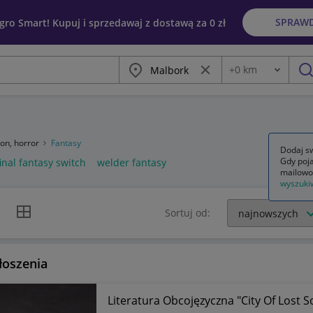
SPRAW
egro Smart! Kupuj i sprzedawaj z dostawą za 0 zł
Miasto
Wyczyść frazę
+
0
km
Odległość
szu
ion, horror
Fantasy
Dodaj sw
Gdy poja
final fantasy switch
welder fantasy
mailowo
wyszuki
k listy
Widok siatki
Sortuj od:
łoszenia
Literatura Obcojęzyczna "City Of Lost So