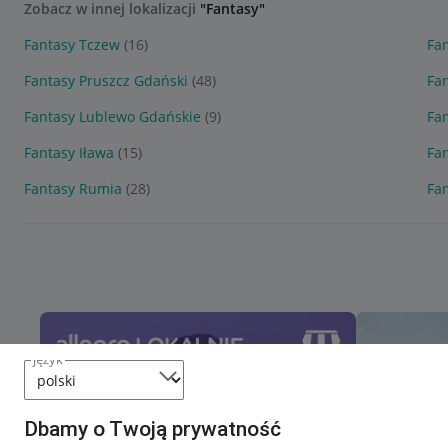
Zobacz w innej lokalizacji
"Fantasy"
Fantasy Tczew
(16)
Fan
Fantasy Pruszcz Gdański
(48)
Fa
Fantasy Lublewo Gdańskie
(9)
Fa
Fantasy Iława
(15)
Fa
Fantasy Rumia
(28)
Fa
język
Dbamy o Twoją prywatność