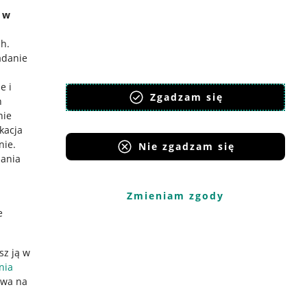
e w
ch
.
adanie
e i
Zgadzam się
h
nie
ikacja
nie
.
Nie zgadzam się
iania
Zmieniam zgody
e
sz ją w
nia
ywa na