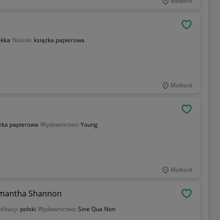
Malbork
OBSERWU
ękka
Nośnik:
książka papierowa
Malbork
OBSERWU
żka papierowa
Wydawnictwo:
Young
Malbork
amantha Shannon
OBSERWU
likacji:
polski
Wydawnictwo:
Sine Qua Non