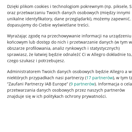
Dzięki plikom cookies i technologiom pokrewnym
(np. piksele, 
oraz przetwarzaniu Twoich danych osobowych
(między innymi
unikalne identyfikatory, dane przeglądarki)
, możemy zapewnić, 
dopasujemy do Ciebie wyświetlane treści.
Wyrażając zgodę na przechowywanie informacji na urządzeniu
końcowym lub dostęp do nich i przetwarzanie danych (w tym w
obszarze profilowania, analiz rynkowych i statystycznych)
sprawiasz, że łatwiej będzie odnaleźć Ci w Allegro dokładnie to,
czego szukasz i potrzebujesz.
Przydatne informacje
Informacje p
Administratorem Twoich danych osobowych będzie Allegro a w
niektórych przypadkach nasi partnerzy (
17
partnerów
), w tym t
Jak to działa
Regulamin
“Zaufani Partnerzy IAB Europe” (
9
partnerów
). Informacja o cel
Napisz do nas
Polityka plików
przetwarzania danych osobowych przez naszych partnerów
znajduje się w ich politykach ochrony prywatności.
Allegro Gadane dla sprzedających
Ustawienia plik
Allegro Gadane dla kupujących
Udostępnianie l
Mapa miejscowości
Informacje dla