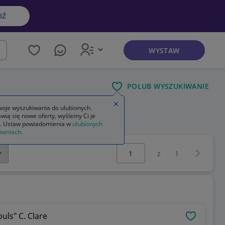
DŹ
WYSTAW
kaj
POLUB WYSZUKIWANIE
Zamknij wskazówkę
oje wyszukiwania do ulubionych.
wią się nowe oferty, wyślemy Ci je
. Ustaw powiadomienia w
ulubionych
waniach
.
Wybierz stronę:
Następna 
z
1
uls" C. Clare
OBSERWU