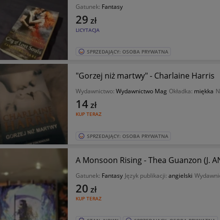
Gatunek:
Fantasy
29
zł
LICYTACJA
SPRZEDAJĄCY: OSOBA PRYWATNA
"Gorzej niż martwy" - Charlaine Harris
Wydawnictwo:
Wydawnictwo Mag
Okładka:
miękka
N
14
zł
KUP TERAZ
SPRZEDAJĄCY: OSOBA PRYWATNA
A Monsoon Rising - Thea Guanzon (J. A
Gatunek:
Fantasy
Język publikacji:
angielski
Wydawni
20
zł
KUP TERAZ