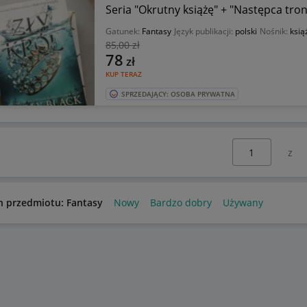
Seria "Okrutny książę" + "Następca tro
Gatunek:
Fantasy
Język publikacji:
polski
Nośnik:
ksią
85
,00 zł
78
zł
KUP TERAZ
SPRZEDAJĄCY: OSOBA PRYWATNA
Wybierz stronę:
n przedmiotu: Fantasy
Nowy
Bardzo dobry
Używany