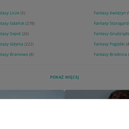
tasy Licze
(5)
Fantasy Kwidzyn
(
ntasy Gdańsk
(278)
Fantasy Starogard
ntasy Sopot
(26)
Fantasy Grudziąd
ntasy Gdynia
(222)
Fantasy Pogódki
(4
ntasy Braniewo
(8)
Fantasy Brodnica
POKAŻ WIĘCEJ