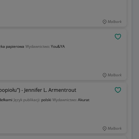
Malbork
OBSERWU
żka papierowa
Wydawnictwo:
You&YA
Malbork
opiołu") - Jennifer L. Armentrout
OBSERWU
dełkami
Język publikacji:
polski
Wydawnictwo:
Akurat
Malbork