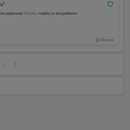
nu"
OBSERWU
żka papierowa
Okładka:
miękka ze skrzydełkami
Malbork
Następna strona
z
1