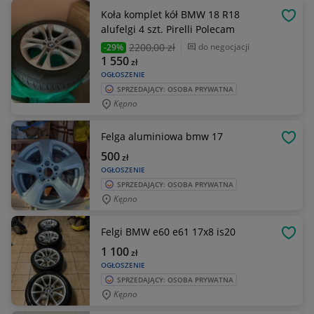
Koła komplet kół BMW 18 R18
OBSE
alufelgi 4 szt. Pirelli Polecam
2200
,00 zł
do negocjacji
-29%
1 550
zł
OGŁOSZENIE
SPRZEDAJĄCY: OSOBA PRYWATNA
Kępno
Felga aluminiowa bmw 17
OBSE
500
zł
OGŁOSZENIE
SPRZEDAJĄCY: OSOBA PRYWATNA
Kępno
Felgi BMW e60 e61 17x8 is20
OBSE
1 100
zł
OGŁOSZENIE
SPRZEDAJĄCY: OSOBA PRYWATNA
Kępno