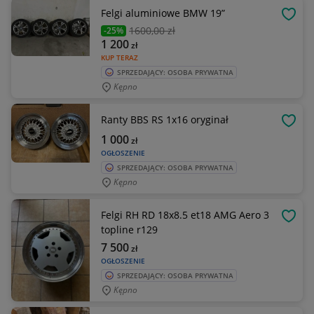
Felgi aluminiowe BMW 19”
OBSE
1600
,00 zł
-25%
1 200
zł
KUP TERAZ
SPRZEDAJĄCY: OSOBA PRYWATNA
Kępno
Ranty BBS RS 1x16 oryginał
OBSE
1 000
zł
OGŁOSZENIE
SPRZEDAJĄCY: OSOBA PRYWATNA
Kępno
Felgi RH RD 18x8.5 et18 AMG Aero 3
OBSE
topline r129
7 500
zł
OGŁOSZENIE
SPRZEDAJĄCY: OSOBA PRYWATNA
Kępno