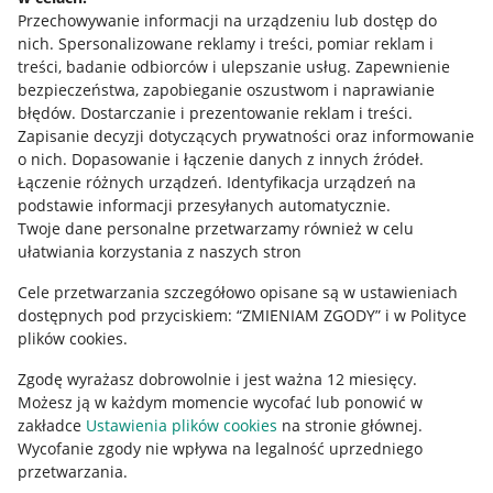
Przechowywanie informacji na urządzeniu lub dostęp do
Allegro Gadane dla kupujących
nich
.
Spersonalizowane reklamy i treści, pomiar reklam i
treści, badanie odbiorców i ulepszanie usług
.
Zapewnienie
Mapa miejscowości
bezpieczeństwa, zapobieganie oszustwom i naprawianie
błędów
.
Dostarczanie i prezentowanie reklam i treści
.
Informacje prawne
Zapisanie decyzji dotyczących prywatności oraz informowanie
o nich
.
Dopasowanie i łączenie danych z innych źródeł
.
Regulamin
Łączenie różnych urządzeń
.
Identyfikacja urządzeń na
podstawie informacji przesyłanych automatycznie
.
Polityka plików "cookies"
Twoje dane personalne przetwarzamy również w celu
ułatwiania korzystania z naszych stron
Ustawienia plików "cookies"
Cele przetwarzania szczegółowo opisane są w ustawieniach
Udostępnianie lokalizacji
dostępnych pod przyciskiem: “ZMIENIAM ZGODY” i w Polityce
Informacje dla Aktu o Usługach Cyfrowych
plików cookies.
Zgodę wyrażasz dobrowolnie i jest ważna 12 miesięcy.
Pobierz aplikację
Możesz ją w każdym momencie wycofać lub ponowić w
zakładce
Ustawienia plików cookies
na stronie głównej.
Wycofanie zgody nie wpływa na legalność uprzedniego
przetwarzania.