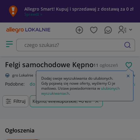
Allegro Smart! Kupuj i sprzedawaj z dostawą za 0 zł
Sprawdź »
Otwórz menu z kategoriami
szukaj
Felgi samochodowe Kępno
11
ogłoszeń
POL
Allegro Lokalnie
Motoryzacja
Opony i felgi
Felgi
Do samochodów
Zamkn
Dodaj swoje wyszukiwania do ulubionych.
Gdy pojawią się nowe oferty, wyślemy Ci je
Podobne:
do samochodów
gaśnica samochodowa
kamera 
mailowo. Ustaw powiadomienia w
ulubionych
wyszukiwaniach
.
Filtruj
Kępno, Wielkopolskie, +0 km
Ogłoszenia