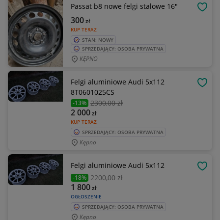
Passat b8 nowe felgi stalowe 16"
OBSE
300
zł
KUP TERAZ
STAN: NOWY
SPRZEDAJĄCY: OSOBA PRYWATNA
KĘPNO
Felgi aluminiowe Audi 5x112
OBSE
8T0601025CS
2300
,00 zł
-13%
2 000
zł
KUP TERAZ
SPRZEDAJĄCY: OSOBA PRYWATNA
Kępno
Felgi aluminiowe Audi 5x112
OBSE
2200
,00 zł
-18%
1 800
zł
OGŁOSZENIE
SPRZEDAJĄCY: OSOBA PRYWATNA
Kępno