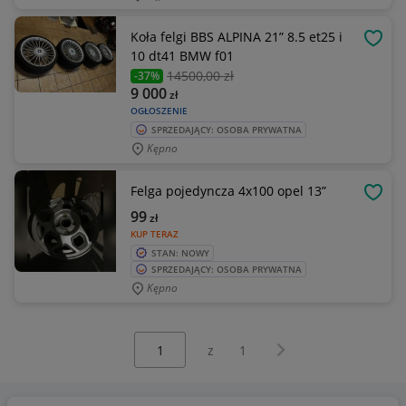
Koła felgi BBS ALPINA 21” 8.5 et25 i
OBSE
10 dt41 BMW f01
14500
,00 zł
-37%
9 000
zł
OGŁOSZENIE
SPRZEDAJĄCY: OSOBA PRYWATNA
Kępno
Felga pojedyncza 4x100 opel 13”
OBSE
99
zł
KUP TERAZ
STAN: NOWY
SPRZEDAJĄCY: OSOBA PRYWATNA
Kępno
Wybierz stronę:
Następna strona
z
1