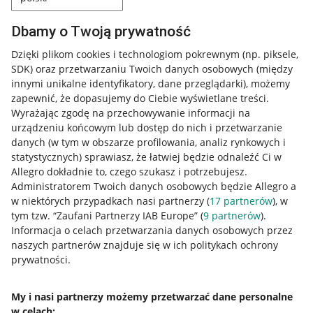
Dbamy o Twoją prywatność
Dzięki plikom cookies i technologiom pokrewnym
(np. piksele,
SDK)
oraz przetwarzaniu Twoich danych osobowych
(między
innymi unikalne identyfikatory, dane przeglądarki)
, możemy
zapewnić, że dopasujemy do Ciebie wyświetlane treści.
Wyrażając zgodę na przechowywanie informacji na
urządzeniu końcowym lub dostęp do nich i przetwarzanie
danych (w tym w obszarze profilowania, analiz rynkowych i
statystycznych) sprawiasz, że łatwiej będzie odnaleźć Ci w
Allegro dokładnie to, czego szukasz i potrzebujesz.
Administratorem Twoich danych osobowych będzie Allegro a
w niektórych przypadkach nasi partnerzy (
17
partnerów
), w
tym tzw. “Zaufani Partnerzy IAB Europe” (
9
partnerów
).
Przydatne informacje
Informacja o celach przetwarzania danych osobowych przez
naszych partnerów znajduje się w ich politykach ochrony
prywatności.
Jak to działa
Napisz do nas
My i nasi partnerzy możemy przetwarzać dane personalne
w celach:
Allegro Gadane dla sprzedających