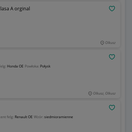
asa A orginal
OBSERWU
Olkusz
OBSERWU
felg:
Honda OE
Powłoka:
Połysk
Olkusz, Olkusz
OBSERWU
ent felg:
Renault OE
Wzór:
siedmioramienne