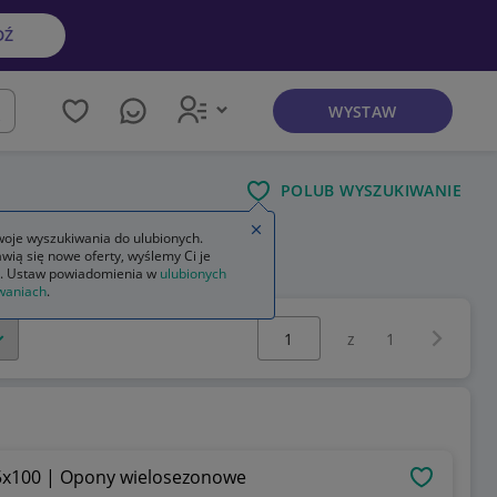
DŹ
WYSTAW
kaj
POLUB WYSZUKIWANIE
Zamknij wskazówkę
oje wyszukiwania do ulubionych.
wią się nowe oferty, wyślemy Ci je
owa
. Ustaw powiadomienia w
ulubionych
waniach
.
Wybierz stronę:
Następna 
z
1
 5x100 | Opony wielosezonowe
OBSERWU