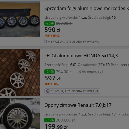
Sprzedam felgi aluminiowe mercedes Kl
Liczba felg w ofercie:
4 szt.
Średnica felgi:
16"
800
,00 zł
-26%
590
zł
KUP TERAZ
SPRZEDAJĄCY: OSOBA PRYWATNA
FELGI aluminiowe HONDA 5x114,3
Szerokość felgi:
6.0"
Odsadzenie (ET):
60
Producent 
794
,00 zł
do negocjacji
-24%
597
zł
KUP TERAZ
SPRZEDAJĄCY: OSOBA PRYWATNA
Opony zimowe Renault 7.0 Jx17
Liczba felg w ofercie:
4 szt.
Średnica felgi:
17"
Produc
3000
,00 zł
-93%
199
,99
zł