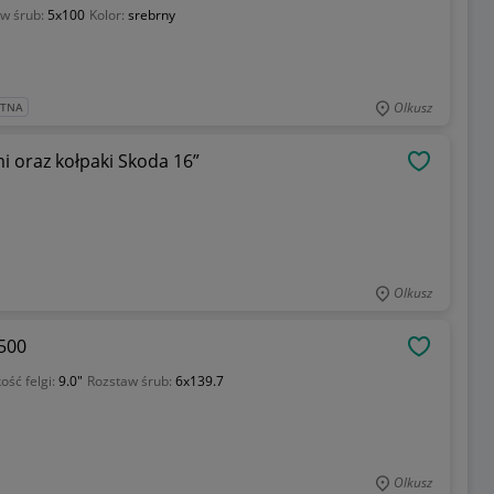
w śrub:
5x100
Kolor:
srebrny
Olkusz
ATNA
i oraz kołpaki Skoda 16”
OBSERWU
Olkusz
RAM 1500
OBSERWU
ość felgi:
9.0"
Rozstaw śrub:
6x139.7
Olkusz