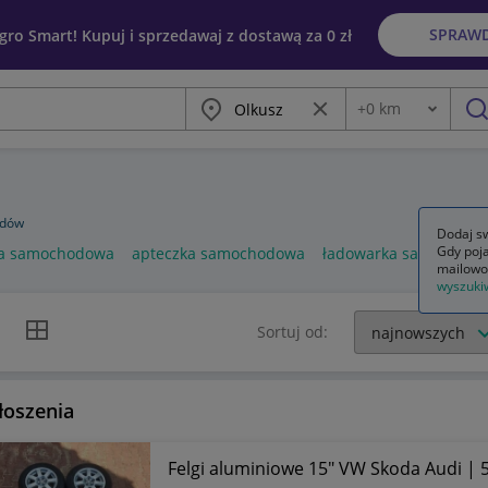
SPRAW
egro Smart! Kupuj i sprzedawaj z dostawą za 0 zł
Miasto
Wyczyść frazę
+
0
km
Odległość
szu
odów
Dodaj sw
Gdy poja
a samochodowa
apteczka samochodowa
ładowarka samochod
mailowo
wyszuki
k listy
Widok siatki
Sortuj od:
łoszenia
Felgi aluminiowe 15" VW Skoda Audi |