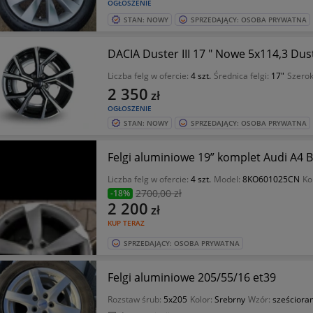
OGŁOSZENIE
STAN: NOWY
SPRZEDAJĄCY: OSOBA PRYWATNA
DACIA Duster III 17 " Nowe 5x114,3 Dust
Liczba felg w ofercie:
4 szt.
Średnica felgi:
17"
Szerok
2 350
zł
OGŁOSZENIE
STAN: NOWY
SPRZEDAJĄCY: OSOBA PRYWATNA
Felgi aluminiowe 19” komplet Audi A4
Liczba felg w ofercie:
4 szt.
Model:
8KO601025CN
Ko
2700
,00 zł
-18%
2 200
zł
KUP TERAZ
SPRZEDAJĄCY: OSOBA PRYWATNA
Felgi aluminiowe 205/55/16 et39
Rozstaw śrub:
5x205
Kolor:
Srebrny
Wzór:
sześciora