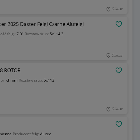
Olkusz
er 2025 Daster Felgi Czarne Alufelgi
OBSERWU
ość felgi:
7.0"
Rozstaw śrub:
5x114.3
Olkusz
 B8 ROTOR
OBSERWU
lor:
chrom
Rozstaw śrub:
5x112
Olkusz
OBSERWU
mienne
Producent felg:
Alutec