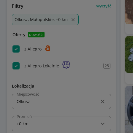
Filtry
Wyczyść
Olkusz, Małopolskie, +0 km
Oferty
NOWOŚĆ!
z Allegro
z Allegro Lokalnie
25
Lokalizacja
Miejscowość
Promień