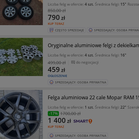
Liczba felg w ofercie:
4 szt.
Średnica felgi:
15"
Rozsta
850
,00 zł
790
zł
KUP TERAZ
CZĘSTO SPRZEDAJE
SPRZEDAJĄCY: OSOBA PRYW
Oryginalne aluminiowe felgi z dekielkam
Liczba felg w ofercie:
4 szt.
Średnica felgi:
16"
499
,00 zł
do negocjacji
459
zł
OGŁOSZENIE
SPRZEDAJĄCY: OSOBA PRYWATNA
Felga aluminiowa 22 cale Mopar 
Liczba felg w ofercie:
1 szt.
Średnica felgi:
22"
Szerok
1700
,00 zł
-17%
1 400
zł
KUP TERAZ
SPRZEDAJĄCY: OSOBA PRYWATNA