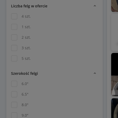
Liczba felg w ofercie
4 szt.
1 szt.
2 szt.
3 szt.
5 szt.
Szerokość felgi
6.0"
6.5"
8.0"
9.0"