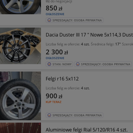
do negocjacji
850
zł
OGŁOSZENIE
SPRZEDAJĄCY: OSOBA PRYWATNA
Dacia Duster III 17 " Nowe 5x114,3 Dust
Liczba felg w ofercie:
4 szt.
Średnica felgi:
17"
Szerok
2 300
zł
OGŁOSZENIE
STAN: NOWY
SPRZEDAJĄCY: OSOBA PRYWATNA
Felgi r16 5x112
Liczba felg w ofercie:
4 szt.
900
zł
KUP TERAZ
SPRZEDAJĄCY: OSOBA PRYWATNA
Aluminiowe felgi Rial 5/120/R16 4 szt.