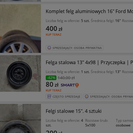
Liczba felg w ofercie:
5 szt.
Średnica felgi:
16"
Rozsta
400
zł
KUP TERAZ
SPRZEDAJĄCY: OSOBA PRYWATNA
Felga stalowa 13" 4x98 | Przyczepka | 
Liczba felg w ofercie:
1 szt.
Średnica felgi:
13"
Rozsta
140
,00 zł
-42%
80
zł
KUP TERAZ
CZĘSTO SPRZEDAJE
SPRZEDAJĄCY: OSOBA PRYW
Felgi stalowe 15". 4 sztuki
Liczba felg w ofercie:
4
Rozstaw śrub:
Typ samo
szt.
5x100
osobowe
200