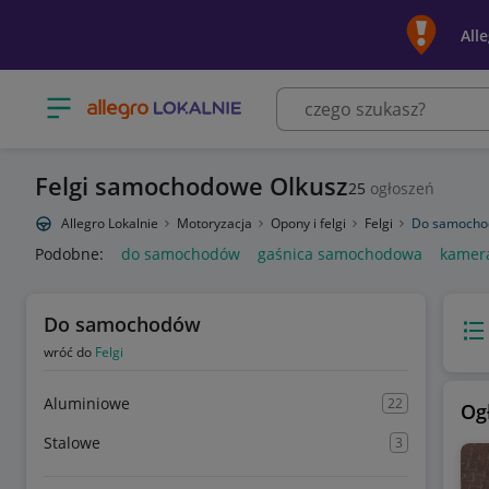
All
Otwórz menu z kategoriami
Felgi samochodowe Olkusz
25
ogłoszeń
Allegro Lokalnie
Motoryzacja
Opony i felgi
Felgi
Do samoch
Podobne:
do samochodów
gaśnica samochodowa
kamer
Do samochodów
Wido
wróć do
Felgi
Aluminiowe
22
Og
Stalowe
3