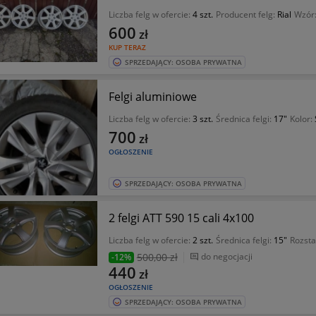
Liczba felg w ofercie:
4 szt.
Producent felg:
Rial
Wzór
600
zł
KUP TERAZ
SPRZEDAJĄCY: OSOBA PRYWATNA
Felgi aluminiowe
Liczba felg w ofercie:
3 szt.
Średnica felgi:
17"
Kolor:
700
zł
OGŁOSZENIE
SPRZEDAJĄCY: OSOBA PRYWATNA
2 felgi ATT 590 15 cali 4x100
Liczba felg w ofercie:
2 szt.
Średnica felgi:
15"
Rozsta
500
,00 zł
do negocjacji
-12%
440
zł
OGŁOSZENIE
SPRZEDAJĄCY: OSOBA PRYWATNA