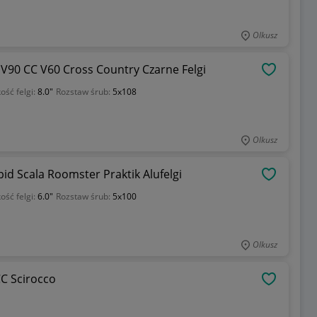
Olkusz
V90 CC V60 Cross Country Czarne Felgi
OBSERWU
ość felgi:
8.0"
Rozstaw śrub:
5x108
Olkusz
id Scala Roomster Praktik Alufelgi
OBSERWU
ość felgi:
6.0"
Rozstaw śrub:
5x100
Olkusz
C Scirocco
OBSERWU