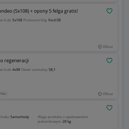
Komplet felg aluminiowych 16" Ford Mondeo (5x108) + opony 5 felga gratis!
OBSERWU
w śrub:
5x108
Producent felg:
Ford OE
Olkusz
Po regeneracji
OBSERWU
w śrub:
4x98
Otwór centralny:
58,1
Olkusz
ATNA
OBSERWU
chodu:
Samochody
Waga produktu z opakowaniem
jednostkowym:
28 kg