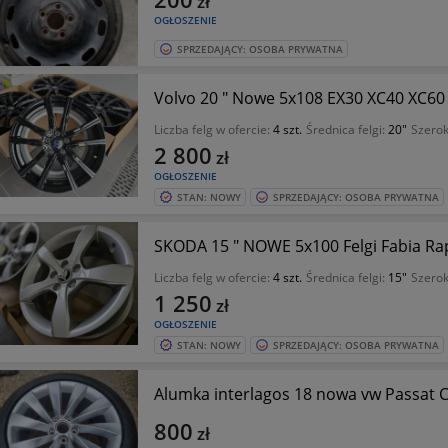
zł
OGŁOSZENIE
SPRZEDAJĄCY: OSOBA PRYWATNA
Volvo 20 " Nowe 5x108 EX30 XC40 XC60 
Liczba felg w ofercie:
4 szt.
Średnica felgi:
20"
Szerok
2 800
zł
OGŁOSZENIE
STAN: NOWY
SPRZEDAJĄCY: OSOBA PRYWATNA
SKODA 15 " NOWE 5x100 Felgi Fabia Rap
Liczba felg w ofercie:
4 szt.
Średnica felgi:
15"
Szerok
1 250
zł
OGŁOSZENIE
STAN: NOWY
SPRZEDAJĄCY: OSOBA PRYWATNA
Alumka interlagos 18 nowa vw Passat C
800
zł