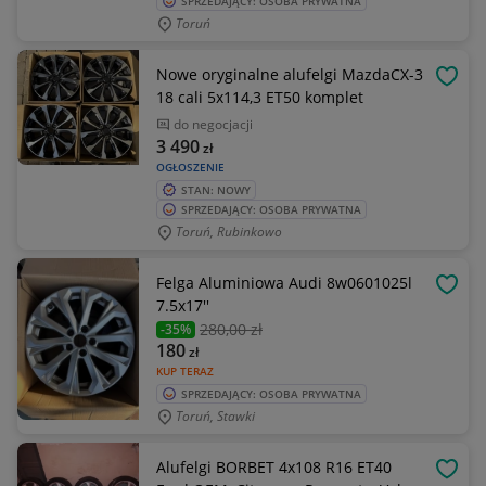
SPRZEDAJĄCY: OSOBA PRYWATNA
Toruń
Nowe oryginalne alufelgi MazdaCX-3
OBSE
18 cali 5x114,3 ET50 komplet
do negocjacji
3 490
zł
OGŁOSZENIE
STAN: NOWY
SPRZEDAJĄCY: OSOBA PRYWATNA
Toruń, Rubinkowo
Felga Aluminiowa Audi 8w0601025l
OBSE
7.5x17''
280
,00 zł
-35%
180
zł
KUP TERAZ
SPRZEDAJĄCY: OSOBA PRYWATNA
Toruń, Stawki
Alufelgi BORBET 4x108 R16 ET40
OBSE