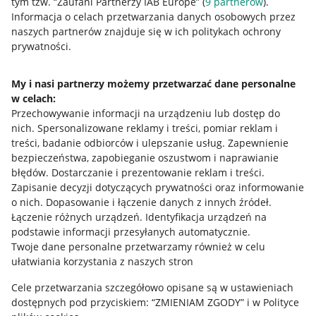
tym tzw. “Zaufani Partnerzy IAB Europe” (
9
partnerów
).
Przydatne informacje
Informacja o celach przetwarzania danych osobowych przez
naszych partnerów znajduje się w ich politykach ochrony
prywatności.
Jak to działa
Napisz do nas
My i nasi partnerzy możemy przetwarzać dane personalne
w celach:
Allegro Gadane dla sprzedających
Przechowywanie informacji na urządzeniu lub dostęp do
Allegro Gadane dla kupujących
nich
.
Spersonalizowane reklamy i treści, pomiar reklam i
treści, badanie odbiorców i ulepszanie usług
.
Zapewnienie
Mapa miejscowości
bezpieczeństwa, zapobieganie oszustwom i naprawianie
błędów
.
Dostarczanie i prezentowanie reklam i treści
.
Informacje prawne
Zapisanie decyzji dotyczących prywatności oraz informowanie
o nich
.
Dopasowanie i łączenie danych z innych źródeł
.
Regulamin
Łączenie różnych urządzeń
.
Identyfikacja urządzeń na
podstawie informacji przesyłanych automatycznie
.
Polityka plików "cookies"
Twoje dane personalne przetwarzamy również w celu
ułatwiania korzystania z naszych stron
Ustawienia plików "cookies"
Cele przetwarzania szczegółowo opisane są w ustawieniach
Udostępnianie lokalizacji
dostępnych pod przyciskiem: “ZMIENIAM ZGODY” i w Polityce
Informacje dla Aktu o Usługach Cyfrowych