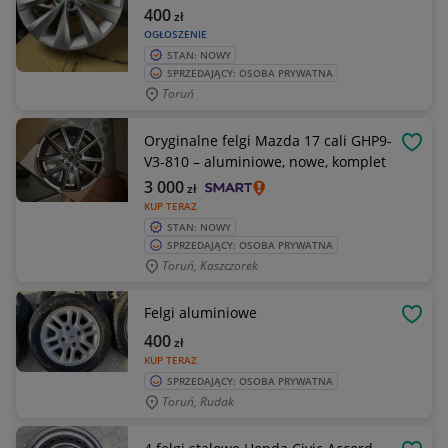
400
zł
OGŁOSZENIE
STAN: NOWY
SPRZEDAJĄCY: OSOBA PRYWATNA
Toruń
Oryginalne felgi Mazda 17 cali GHP9-
OBSE
V3-810 – aluminiowe, nowe, komplet
3 000
zł
KUP TERAZ
STAN: NOWY
SPRZEDAJĄCY: OSOBA PRYWATNA
Toruń, Kaszczorek
Felgi aluminiowe
OBSE
400
zł
KUP TERAZ
SPRZEDAJĄCY: OSOBA PRYWATNA
Toruń, Rudak