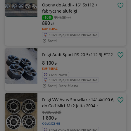
Opony do Audi - 16" 5x112 +
OBSE
fabryczne alufelgi
990
,00 zł
-10%
890
zł
KUP TERAZ
SPRZEDAJĄCY: OSOBA PRYWATNA
Toruń
Felgi Audi Sport RS 20 5x112 9J ET22
OBSE
8 100
zł
KUP TERAZ
STAN: NOWY
SPRZEDAJĄCY: OSOBA PRYWATNA
Toruń, Stare Miasto
Felgi VW Avus Snowflake 14" 4x100 6J
OBSE
do Golf Mk1 Mk2 Jetta 2004 r.
1900
,00 zł
1 800
zł
OGŁOSZENIE
SPRZEDAJĄCY: OSOBA PRYWATNA