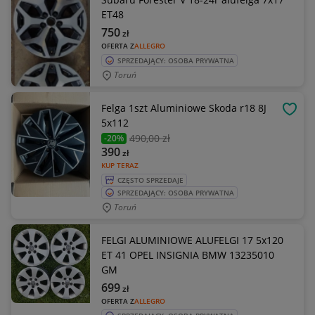
ET48
750
zł
OFERTA Z
ALLEGRO
SPRZEDAJĄCY: OSOBA PRYWATNA
Toruń
Felga 1szt Aluminiowe Skoda r18 8J
OBSE
5x112
490
,00 zł
-20%
390
zł
KUP TERAZ
CZĘSTO SPRZEDAJE
SPRZEDAJĄCY: OSOBA PRYWATNA
Toruń
FELGI ALUMINIOWE ALUFELGI 17 5x120
ET 41 OPEL INSIGNIA BMW 13235010
GM
699
zł
OFERTA Z
ALLEGRO