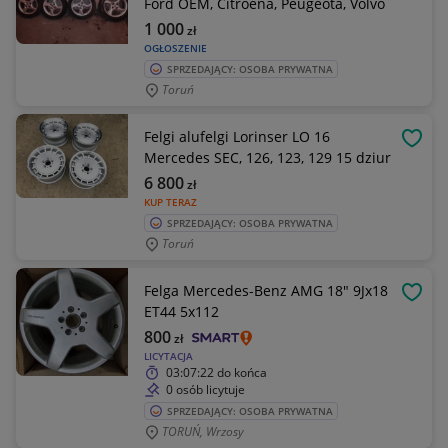
Ford OEM, Citroena, Peugeota, Volvo
1 000
zł
OGŁOSZENIE
SPRZEDAJĄCY: OSOBA PRYWATNA
Toruń
Felgi alufelgi Lorinser LO 16
OBSE
Mercedes SEC, 126, 123, 129 15 dziur
6 800
zł
KUP TERAZ
SPRZEDAJĄCY: OSOBA PRYWATNA
Toruń
Felga Mercedes-Benz AMG 18" 9Jx18
OBSE
ET44 5x112
800
zł
LICYTACJA
03:07:22
do końca
0 osób licytuje
SPRZEDAJĄCY: OSOBA PRYWATNA
TORUŃ, Wrzosy