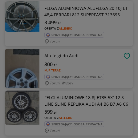
FELGA ALUMINIOWA ALUFELGA 20 10J ET
48,4 FERRARI 812 SUPERFAST 313695
3 499
zł
OFERTA Z
ALLEGRO
SPRZEDAJĄCY: OSOBA PRYWATNA
Toruń
Alu felgi do Audi
OBSE
800
zł
KUP TERAZ
SPRZEDAJĄCY: OSOBA PRYWATNA
Toruń, Wrzosy
FELGI ALUMINIOWE 18 8J ET35 5X112 S
LINE SLINE REPLIKA AUDI A4 B6 B7 A6 C6
599
zł
OFERTA Z
ALLEGRO
SPRZEDAJĄCY: OSOBA PRYWATNA
Toruń