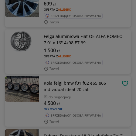
699
zł
OFERTA Z
ALLEGRO
SPRZEDAJĄCY: OSOBA PRYWATNA
Toruń
Felga aluminiowa Fiat OE ALFA ROMEO
7.0" x 16" 4x98 ET 39
1 500
zł
OFERTA Z
ALLEGRO
SPRZEDAJĄCY: OSOBA PRYWATNA
Toruń
Koła felgi bmw f01 f02 e65 e66
OBSE
individual ideał 20 cali
do negocjacji
4 500
zł
OGŁOSZENIE
SPRZEDAJĄCY: OSOBA PRYWATNA
Toruń
Subaru Forester V 18-24r alufelga 7x17