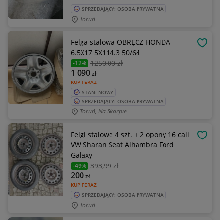
SPRZEDAJĄCY: OSOBA PRYWATNA
Toruń
Felga stalowa OBRĘCZ HONDA
OBSE
6.5X17 5X114.3 50/64
1250
,00 zł
-12%
1 090
zł
KUP TERAZ
STAN: NOWY
SPRZEDAJĄCY: OSOBA PRYWATNA
Toruń, Na Skarpie
Felgi stalowe 4 szt. + 2 opony 16 cali
OBSE
VW Sharan Seat Alhambra Ford
Galaxy
393
,99 zł
-49%
200
zł
KUP TERAZ
SPRZEDAJĄCY: OSOBA PRYWATNA
Toruń