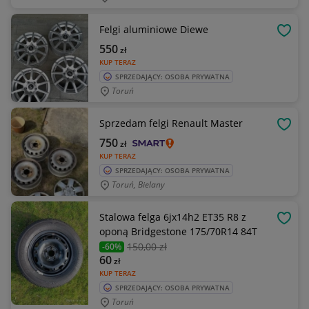
Felgi aluminiowe Diewe
OBSE
550
zł
KUP TERAZ
SPRZEDAJĄCY: OSOBA PRYWATNA
Toruń
Sprzedam felgi Renault Master
OBSE
750
zł
KUP TERAZ
SPRZEDAJĄCY: OSOBA PRYWATNA
Toruń, Bielany
Stalowa felga 6jx14h2 ET35 R8 z
OBSE
oponą Bridgestone 175/70R14 84T
150
,00 zł
-60%
60
zł
KUP TERAZ
SPRZEDAJĄCY: OSOBA PRYWATNA
Toruń