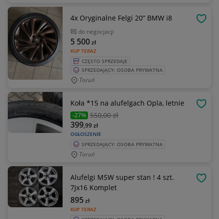
4x Oryginalne Felgi 20” BMW i8
OBSE
do negocjacji
5 500
zł
KUP TERAZ
CZĘSTO SPRZEDAJE
SPRZEDAJĄCY: OSOBA PRYWATNA
Toruń
Koła *15 na alufelgach Opla, letnie
OBSE
550
,00 zł
-27%
399
,99
zł
OGŁOSZENIE
SPRZEDAJĄCY: OSOBA PRYWATNA
Toruń
Alufelgi MSW super stan ! 4 szt.
OBSE
7Jx16 Komplet
895
zł
KUP TERAZ