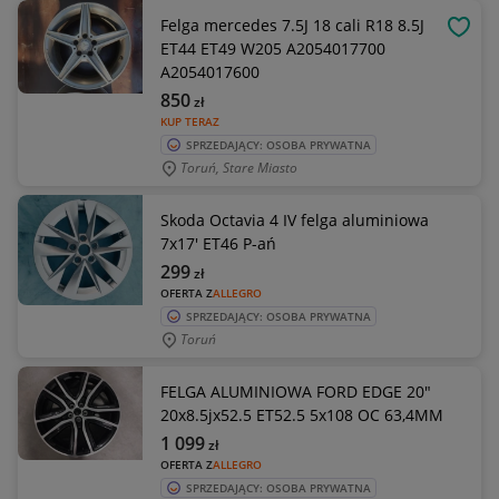
Felga mercedes 7.5J 18 cali R18 8.5J
OBSE
ET44 ET49 W205 A2054017700
A2054017600
850
zł
KUP TERAZ
SPRZEDAJĄCY: OSOBA PRYWATNA
Toruń, Stare Miasto
Skoda Octavia 4 IV felga aluminiowa
7x17' ET46 P-ań
299
zł
OFERTA Z
ALLEGRO
SPRZEDAJĄCY: OSOBA PRYWATNA
Toruń
FELGA ALUMINIOWA FORD EDGE 20"
20x8.5jx52.5 ET52.5 5x108 OC 63,4MM
1 099
zł
OFERTA Z
ALLEGRO
SPRZEDAJĄCY: OSOBA PRYWATNA