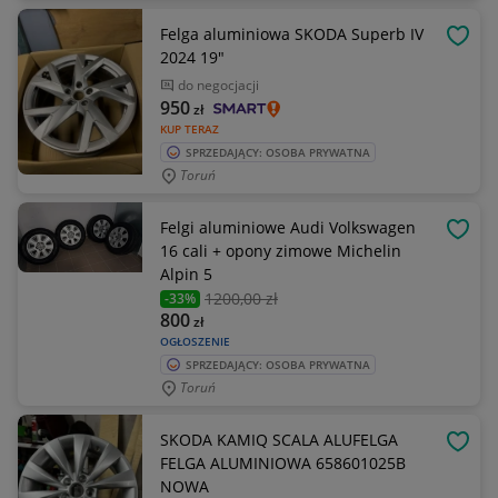
Felga aluminiowa SKODA Superb IV
OBSE
2024 19"
do negocjacji
950
zł
KUP TERAZ
SPRZEDAJĄCY: OSOBA PRYWATNA
Toruń
Felgi aluminiowe Audi Volkswagen
OBSE
16 cali + opony zimowe Michelin
Alpin 5
1200
,00 zł
-33%
800
zł
OGŁOSZENIE
SPRZEDAJĄCY: OSOBA PRYWATNA
Toruń
SKODA KAMIQ SCALA ALUFELGA
OBSE
FELGA ALUMINIOWA 658601025B
NOWA