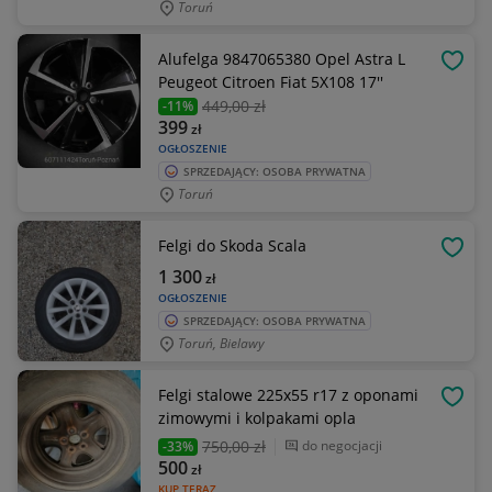
Toruń
Alufelga 9847065380 Opel Astra L
OBSE
Peugeot Citroen Fiat 5X108 17''
449
,00 zł
-11%
399
zł
OGŁOSZENIE
SPRZEDAJĄCY: OSOBA PRYWATNA
Toruń
Felgi do Skoda Scala
OBSE
1 300
zł
OGŁOSZENIE
SPRZEDAJĄCY: OSOBA PRYWATNA
Toruń, Bielawy
Felgi stalowe 225x55 r17 z oponami
OBSE
zimowymi i kolpakami opla
750
,00 zł
do negocjacji
-33%
500
zł
KUP TERAZ