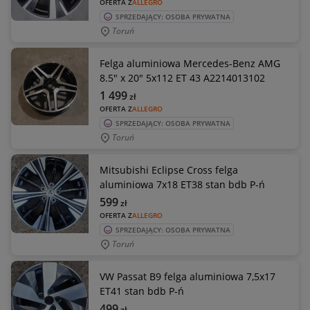
OFERTA Z
ALLEGRO
SPRZEDAJĄCY: OSOBA PRYWATNA
Toruń
Felga aluminiowa Mercedes-Benz AMG
8.5" x 20" 5x112 ET 43 A2214013102
1 499
zł
OFERTA Z
ALLEGRO
SPRZEDAJĄCY: OSOBA PRYWATNA
Toruń
Mitsubishi Eclipse Cross felga
aluminiowa 7x18 ET38 stan bdb P-ń
599
zł
OFERTA Z
ALLEGRO
SPRZEDAJĄCY: OSOBA PRYWATNA
Toruń
VW Passat B9 felga aluminiowa 7,5x17
ET41 stan bdb P-ń
499
zł