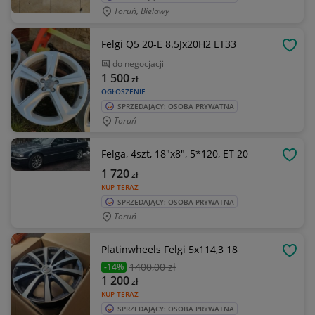
Toruń, Bielawy
Felgi Q5 20-E 8.5Jx20H2 ET33
OBSE
do negocjacji
1 500
zł
OGŁOSZENIE
SPRZEDAJĄCY: OSOBA PRYWATNA
Toruń
Felga, 4szt, 18"x8", 5*120, ET 20
OBSE
1 720
zł
KUP TERAZ
SPRZEDAJĄCY: OSOBA PRYWATNA
Toruń
Platinwheels Felgi 5x114,3 18
OBSE
1400
,00 zł
-14%
1 200
zł
KUP TERAZ
SPRZEDAJĄCY: OSOBA PRYWATNA