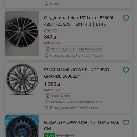
Toruń
Oryginalna felga 18” Lexus ES300h
OBSE
42611-33G70 | 5x114.3 | ET45
899
,00 zł
849
zł
KUP TERAZ
SPRZEDAJĄCY: OSOBA PRYWATNA
Toruń, Chełmińskie Przedmieście
FELGI ALUMINIOWE PUNTO EVO
OBSE
GRANDE 50902241
1 300
zł
KUP TERAZ
STAN: NOWY
SPRZEDAJĄCY: OSOBA PRYWATNA
Toruń, Jakubskie Przedmieście
FELGA STALOWA Opel 16" ORYGINAŁ
OBSE
GM
110
,00 zł
-10%