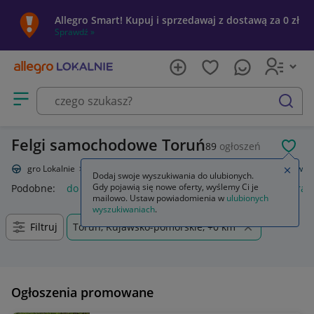
Allegro Smart! Kupuj i sprzedawaj z dostawą za 0 zł
Sprawdź »
Otwórz menu z kategoriami
szukaj
Felgi samochodowe Toruń
89
ogłoszeń
POL
Allegro Lokalnie
Motoryzacja
Opony i felgi
Felgi
Do samochodów
Zamkn
Dodaj swoje wyszukiwania do ulubionych.
Gdy pojawią się nowe oferty, wyślemy Ci je
Podobne:
do samochodów
gaśnica samochodowa
kamera 
mailowo. Ustaw powiadomienia w
ulubionych
wyszukiwaniach
.
Filtruj
Toruń, Kujawsko-pomorskie, +0 km
Ogłoszenia promowane