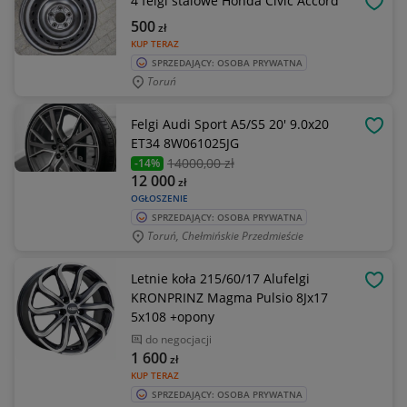
4 felgi stalowe Honda Civic Accord
OBSE
500
zł
KUP TERAZ
SPRZEDAJĄCY: OSOBA PRYWATNA
Toruń
Felgi Audi Sport A5/S5 20' 9.0x20
OBSE
ET34 8W061025JG
14000
,00 zł
-14%
12 000
zł
OGŁOSZENIE
SPRZEDAJĄCY: OSOBA PRYWATNA
Toruń, Chełmińskie Przedmieście
Letnie koła 215/60/17 Alufelgi
OBSE
KRONPRINZ Magma Pulsio 8Jx17
5x108 +opony
do negocjacji
1 600
zł
KUP TERAZ
SPRZEDAJĄCY: OSOBA PRYWATNA