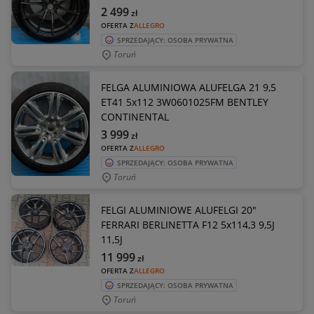
2 499
zł
OFERTA Z
ALLEGRO
SPRZEDAJĄCY: OSOBA PRYWATNA
Toruń
FELGA ALUMINIOWA ALUFELGA 21 9,5
ET41 5x112 3W0601025FM BENTLEY
CONTINENTAL
3 999
zł
OFERTA Z
ALLEGRO
SPRZEDAJĄCY: OSOBA PRYWATNA
Toruń
FELGI ALUMINIOWE ALUFELGI 20"
FERRARI BERLINETTA F12 5x114,3 9,5J
11,5J
11 999
zł
OFERTA Z
ALLEGRO
SPRZEDAJĄCY: OSOBA PRYWATNA
Toruń