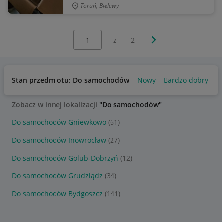
Toruń, Bielawy
Wybierz stronę:
Następna strona
z
2
Stan przedmiotu: Do samochodów
Nowy
Bardzo dobry
U
Zobacz w innej lokalizacji
"Do samochodów"
Do samochodów Gniewkowo
(61)
Do samochodów Inowrocław
(27)
Do samochodów Golub-Dobrzyń
(12)
Do samochodów Grudziądz
(34)
Do samochodów Bydgoszcz
(141)