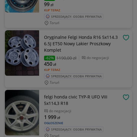
99
zł
KUP TERAZ
SPRZEDAJĄCY: OSOBA PRYWATNA
Toruń
Oryginalne Felgi Honda R16 5x114.3
OBSE
6.5J ET50 Nowy Lakier Proszkowy
Komplet
1190
,00 zł
do negocjacji
-62%
450
zł
KUP TERAZ
SPRZEDAJĄCY: OSOBA PRYWATNA
Toruń
felgi honda civic TYP-R UFO VIII
OBSE
5x114,3 R18
do negocjacji
1 999
zł
OGŁOSZENIE
SPRZEDAJĄCY: OSOBA PRYWATNA
Toruń