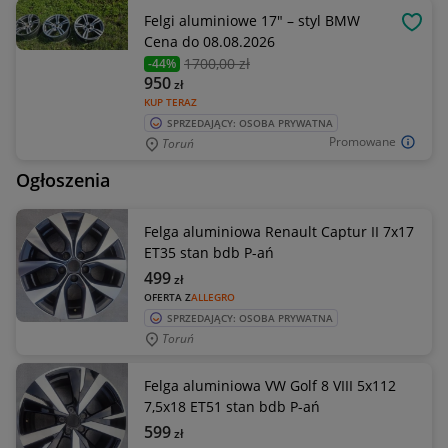
Felgi aluminiowe 17" – styl BMW
OBSE
Cena do 08.08.2026
1700
,00 zł
-44%
950
zł
KUP TERAZ
SPRZEDAJĄCY: OSOBA PRYWATNA
Promowane
Toruń
Ogłoszenia
Felga aluminiowa Renault Captur II 7x17
ET35 stan bdb P-ań
499
zł
OFERTA Z
ALLEGRO
SPRZEDAJĄCY: OSOBA PRYWATNA
Toruń
Felga aluminiowa VW Golf 8 VIII 5x112
7,5x18 ET51 stan bdb P-ań
599
zł