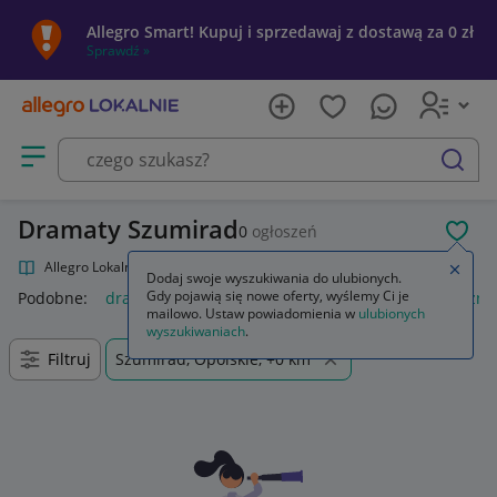
Allegro Smart! Kupuj i sprzedawaj z dostawą za 0 zł
Sprawdź »
Otwórz menu z kategoriami
szukaj
Dramaty Szumirad
0
ogłoszeń
POL
Allegro Lokalnie
Kultura i rozrywka
Filmy
Dramaty
Zamkn
Dodaj swoje wyszukiwania do ulubionych.
Gdy pojawią się nowe oferty, wyślemy Ci je
Podobne:
dramaty
dramaty utwory sceniczne
dramatyczne
mailowo. Ustaw powiadomienia w
ulubionych
wyszukiwaniach
.
Filtruj
Szumirad, Opolskie, +0 km