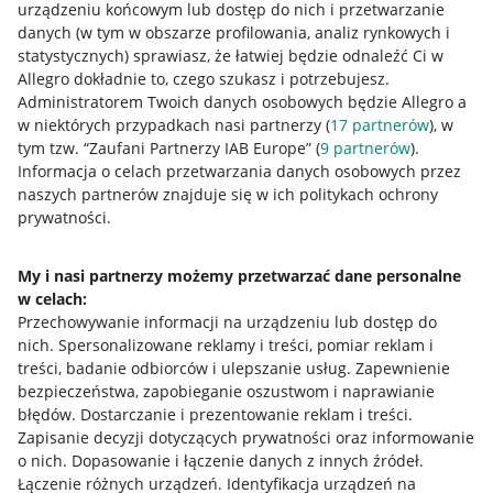
urządzeniu końcowym lub dostęp do nich i przetwarzanie
danych (w tym w obszarze profilowania, analiz rynkowych i
statystycznych) sprawiasz, że łatwiej będzie odnaleźć Ci w
Allegro dokładnie to, czego szukasz i potrzebujesz.
Przydatne informacje
Administratorem Twoich danych osobowych będzie Allegro a
w niektórych przypadkach nasi partnerzy (
17
partnerów
), w
Jak to działa
tym tzw. “Zaufani Partnerzy IAB Europe” (
9
partnerów
).
Informacja o celach przetwarzania danych osobowych przez
Napisz do nas
naszych partnerów znajduje się w ich politykach ochrony
prywatności.
Allegro Gadane dla sprzedających
Allegro Gadane dla kupujących
My i nasi partnerzy możemy przetwarzać dane personalne
Mapa miejscowości
w celach:
Przechowywanie informacji na urządzeniu lub dostęp do
nich
.
Spersonalizowane reklamy i treści, pomiar reklam i
Informacje prawne
treści, badanie odbiorców i ulepszanie usług
.
Zapewnienie
bezpieczeństwa, zapobieganie oszustwom i naprawianie
Regulamin
błędów
.
Dostarczanie i prezentowanie reklam i treści
.
Polityka plików "cookies"
Zapisanie decyzji dotyczących prywatności oraz informowanie
o nich
.
Dopasowanie i łączenie danych z innych źródeł
.
Ustawienia plików "cookies"
Łączenie różnych urządzeń
.
Identyfikacja urządzeń na