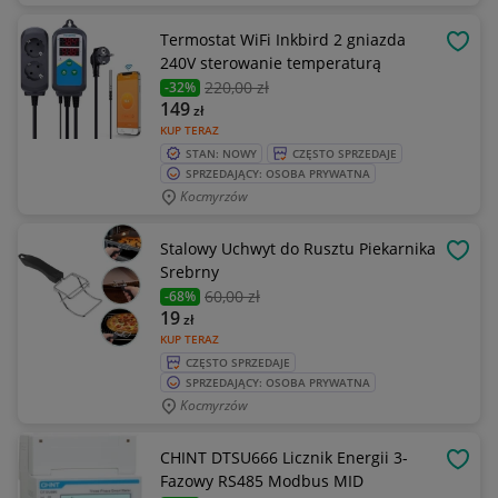
Termostat WiFi Inkbird 2 gniazda
OBSE
240V sterowanie temperaturą
220
,00 zł
-32%
149
zł
KUP TERAZ
STAN: NOWY
CZĘSTO SPRZEDAJE
SPRZEDAJĄCY: OSOBA PRYWATNA
Kocmyrzów
Stalowy Uchwyt do Rusztu Piekarnika
OBSE
Srebrny
60
,00 zł
-68%
19
zł
KUP TERAZ
CZĘSTO SPRZEDAJE
SPRZEDAJĄCY: OSOBA PRYWATNA
Kocmyrzów
CHINT DTSU666 Licznik Energii 3-
OBSE
Fazowy RS485 Modbus MID