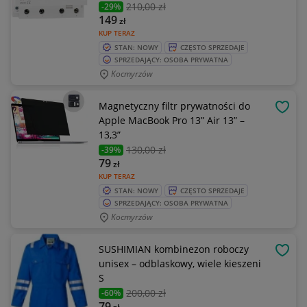
210
,00 zł
-29%
149
zł
KUP TERAZ
STAN: NOWY
CZĘSTO SPRZEDAJE
SPRZEDAJĄCY: OSOBA PRYWATNA
Kocmyrzów
Magnetyczny filtr prywatności do
OBSE
Apple MacBook Pro 13” Air 13” –
13,3”
130
,00 zł
-39%
79
zł
KUP TERAZ
STAN: NOWY
CZĘSTO SPRZEDAJE
SPRZEDAJĄCY: OSOBA PRYWATNA
Kocmyrzów
SUSHIMIAN kombinezon roboczy
OBSE
unisex – odblaskowy, wiele kieszeni
S
200
,00 zł
-60%
79