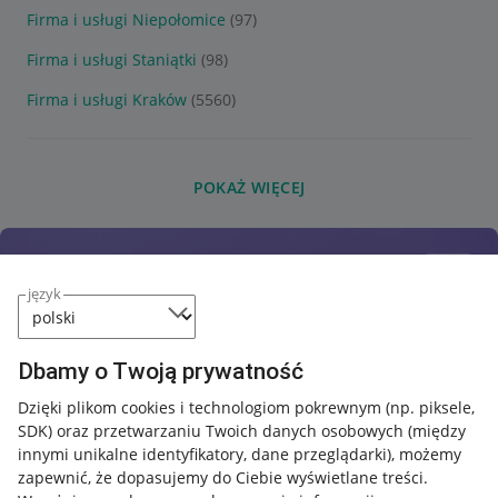
Firma i usługi Niepołomice
(97)
Firma i usługi Staniątki
(98)
Firma i usługi Kraków
(5560)
POKAŻ WIĘCEJ
język
Dbamy o Twoją prywatność
Dzięki plikom cookies i technologiom pokrewnym
(np. piksele,
SDK)
oraz przetwarzaniu Twoich danych osobowych
(między
innymi unikalne identyfikatory, dane przeglądarki)
, możemy
zapewnić, że dopasujemy do Ciebie wyświetlane treści.