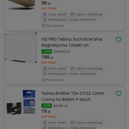
99
zł
KUP TERAZ
STAN: NOWY
CZĘSTO SPRZEDAJE
SPRZEDAJĄCY: OSOBA PRYWATNA
Kocmyrzów
VIZ-PRO Tablica Suchościeralna
OBSE
Magnetyczna 120x90 cm
299
,00 zł
-33%
199
zł
KUP TERAZ
STAN: NOWY
CZĘSTO SPRZEDAJE
SPRZEDAJĄCY: OSOBA PRYWATNA
Kocmyrzów
Taśma Brother TZe-231S2 12mm
OBSE
Czarny na Białym P-touch
40
,00 zł
-52%
19
zł
KUP TERAZ
STAN: NOWY
CZĘSTO SPRZEDAJE
SPRZEDAJĄCY: OSOBA PRYWATNA