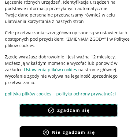
Regulamin
Łączenie różnych urządzeń
.
Identyfikacja urządzeń na
podstawie informacji przesyłanych automatycznie
.
Polityka plików "cookies"
Twoje dane personalne przetwarzamy również w celu
ułatwiania korzystania z naszych stron
Ustawienia plików "cookies"
Cele przetwarzania szczegółowo opisane są w ustawieniach
Udostępnianie lokalizacji
dostępnych pod przyciskiem: “ZMIENIAM ZGODY” i w Polityce
Informacje dla Aktu o Usługach Cyfrowych
plików cookies.
Zgodę wyrażasz dobrowolnie i jest ważna 12 miesięcy.
Pobierz aplikację
Możesz ją w każdym momencie wycofać lub ponowić w
zakładce
Ustawienia plików cookies
na stronie głównej.
Wycofanie zgody nie wpływa na legalność uprzedniego
przetwarzania.
polityka plików cookies
polityka ochrony prywatności
Zgadzam się
Nie zgadzam się
Korzystanie z serwisu oznacza akceptację
regulaminu
.