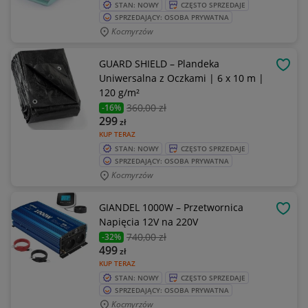
STAN: NOWY
CZĘSTO SPRZEDAJE
SPRZEDAJĄCY: OSOBA PRYWATNA
Kocmyrzów
GUARD SHIELD – Plandeka
OBSE
Uniwersalna z Oczkami | 6 x 10 m |
120 g/m²
360
,00 zł
-16%
299
zł
KUP TERAZ
STAN: NOWY
CZĘSTO SPRZEDAJE
SPRZEDAJĄCY: OSOBA PRYWATNA
Kocmyrzów
GIANDEL 1000W – Przetwornica
OBSE
Napięcia 12V na 220V
740
,00 zł
-32%
499
zł
KUP TERAZ
STAN: NOWY
CZĘSTO SPRZEDAJE
SPRZEDAJĄCY: OSOBA PRYWATNA
Kocmyrzów