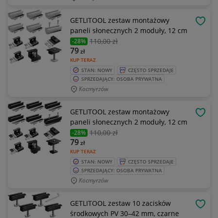
GETLITOOL zestaw montażowy
OBSE
paneli słonecznych 2 moduły, 12 cm
110
,00 zł
-28%
79
zł
KUP TERAZ
STAN: NOWY
CZĘSTO SPRZEDAJE
SPRZEDAJĄCY: OSOBA PRYWATNA
Kocmyrzów
GETLITOOL zestaw montażowy
OBSE
paneli słonecznych 2 moduły, 12 cm
110
,00 zł
-28%
79
zł
KUP TERAZ
STAN: NOWY
CZĘSTO SPRZEDAJE
SPRZEDAJĄCY: OSOBA PRYWATNA
Kocmyrzów
GETLITOOL zestaw 10 zacisków
OBSE
środkowych PV 30–42 mm, czarne