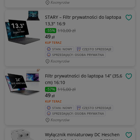
Kocmyrzów
STARY – Filtr prywatności do laptopa
OBSE
13,3" 16:9
110
,00 zł
-55%
49
zł
KUP TERAZ
STAN: NOWY
CZĘSTO SPRZEDAJE
SPRZEDAJĄCY: OSOBA PRYWATNA
Kocmyrzów
Filtr prywatności do laptopa 14” (35,6
OBSE
cm) 16:10
115
,00 zł
-57%
49
zł
KUP TERAZ
STAN: NOWY
CZĘSTO SPRZEDAJE
SPRZEDAJĄCY: OSOBA PRYWATNA
Kocmyrzów
Wyłącznik miniaturowy DC Heschen
OBSE