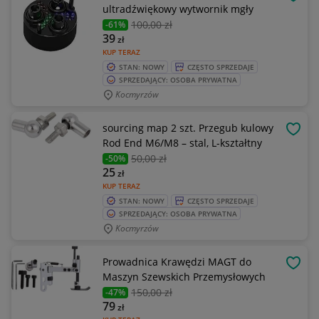
OBSE
ultradźwiękowy wytwornik mgły
100
,00 zł
-61%
39
zł
KUP TERAZ
STAN: NOWY
CZĘSTO SPRZEDAJE
SPRZEDAJĄCY: OSOBA PRYWATNA
Kocmyrzów
sourcing map 2 szt. Przegub kulowy
OBSE
Rod End M6/M8 – stal, L-kształtny
50
,00 zł
-50%
25
zł
KUP TERAZ
STAN: NOWY
CZĘSTO SPRZEDAJE
SPRZEDAJĄCY: OSOBA PRYWATNA
Kocmyrzów
Prowadnica Krawędzi MAGT do
OBSE
Maszyn Szewskich Przemysłowych
150
,00 zł
-47%
79
zł