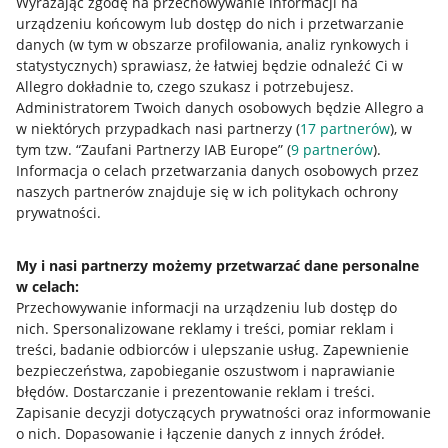
Wyrażając zgodę na przechowywanie informacji na
urządzeniu końcowym lub dostęp do nich i przetwarzanie
danych (w tym w obszarze profilowania, analiz rynkowych i
statystycznych) sprawiasz, że łatwiej będzie odnaleźć Ci w
Allegro dokładnie to, czego szukasz i potrzebujesz.
Administratorem Twoich danych osobowych będzie Allegro a
w niektórych przypadkach nasi partnerzy (
17
partnerów
), w
tym tzw. “Zaufani Partnerzy IAB Europe” (
9
partnerów
).
Przydatne informacje
Informacja o celach przetwarzania danych osobowych przez
naszych partnerów znajduje się w ich politykach ochrony
prywatności.
Jak to działa
Napisz do nas
My i nasi partnerzy możemy przetwarzać dane personalne
w celach:
Allegro Gadane dla sprzedających
Przechowywanie informacji na urządzeniu lub dostęp do
Allegro Gadane dla kupujących
nich
.
Spersonalizowane reklamy i treści, pomiar reklam i
treści, badanie odbiorców i ulepszanie usług
.
Zapewnienie
Mapa miejscowości
bezpieczeństwa, zapobieganie oszustwom i naprawianie
błędów
.
Dostarczanie i prezentowanie reklam i treści
.
Informacje prawne
Zapisanie decyzji dotyczących prywatności oraz informowanie
o nich
.
Dopasowanie i łączenie danych z innych źródeł
.