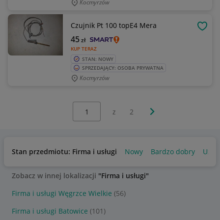
Kocmyrzów
Czujnik Pt 100 topE4 Mera
OBSE
45
zł
KUP TERAZ
STAN: NOWY
SPRZEDAJĄCY: OSOBA PRYWATNA
Kocmyrzów
Wybierz stronę:
Następna strona
z
2
Stan przedmiotu: Firma i usługi
Nowy
Bardzo dobry
Używ
Zobacz w innej lokalizacji
"Firma i usługi"
Firma i usługi Węgrzce Wielkie
(56)
Firma i usługi Batowice
(101)