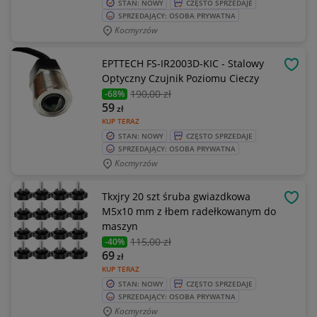
STAN: NOWY
CZĘSTO SPRZEDAJE
SPRZEDAJĄCY: OSOBA PRYWATNA
Kocmyrzów
EPTTECH FS-IR2003D-KIC - Stalowy
OBSE
Optyczny Czujnik Poziomu Cieczy
190
,00 zł
-68%
59
zł
KUP TERAZ
STAN: NOWY
CZĘSTO SPRZEDAJE
SPRZEDAJĄCY: OSOBA PRYWATNA
Kocmyrzów
Tkxjry 20 szt śruba gwiazdkowa
OBSE
M5x10 mm z łbem radełkowanym do
maszyn
115
,00 zł
-40%
69
zł
KUP TERAZ
STAN: NOWY
CZĘSTO SPRZEDAJE
SPRZEDAJĄCY: OSOBA PRYWATNA
Kocmyrzów