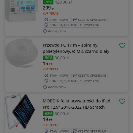
420
,00 zł
-28%
299
zł
KUP TERAZ
STAN: NOWY
CZĘSTO SPRZEDAJE
SPRZEDAJĄCY: OSOBA PRYWATNA
Kocmyrzów
Przewód PC 17 m – spiralny,
OBSE
polietylenowy, Ø M8, czarno-biały
30
,00 zł
-50%
15
zł
KUP TERAZ
STAN: NOWY
CZĘSTO SPRZEDAJE
SPRZEDAJĄCY: OSOBA PRYWATNA
Kocmyrzów
MOBDIK folia prywatności do iPad
OBSE
Pro 12,9” 2018-2022 HD Scratch
60
,00 zł
-68%
19
zł
KUP TERAZ
STAN: NOWY
CZĘSTO SPRZEDAJE