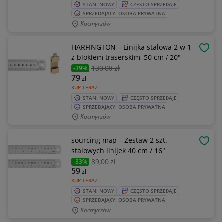
STAN: NOWY
CZĘSTO SPRZEDAJE
SPRZEDAJĄCY: OSOBA PRYWATNA
Kocmyrzów
HARFINGTON – Linijka stalowa 2 w 1
OBSE
z blokiem traserskim, 50 cm / 20"
130
,00 zł
-39%
79
zł
KUP TERAZ
STAN: NOWY
CZĘSTO SPRZEDAJE
SPRZEDAJĄCY: OSOBA PRYWATNA
Kocmyrzów
sourcing map – Zestaw 2 szt.
OBSE
stalowych linijek 40 cm / 16"
89
,00 zł
-33%
59
zł
KUP TERAZ
STAN: NOWY
CZĘSTO SPRZEDAJE
SPRZEDAJĄCY: OSOBA PRYWATNA
Kocmyrzów