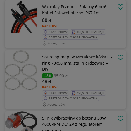
Warmfay Przepust Solarny 6mm²
OBSE
Kabel Fotowoltaiczny IP67 1m
80
zł
KUP TERAZ
STAN: NOWY
CZĘSTO SPRZEDAJE
SPRZEDAJĄCY: OSOBA PRYWATNA
Kocmyrzów
Sourcing map 5x Metalowe kółka O-
OBSE
ring 70x60 mm, stal nierdzewna –
DIY
95
,00 zł
-48%
49
zł
KUP TERAZ
STAN: NOWY
CZĘSTO SPRZEDAJE
SPRZEDAJĄCY: OSOBA PRYWATNA
Kocmyrzów
Silnik wibracyjny do betonu 30W
OBSE
4000RPM DC12V z regulatorem
prędkości