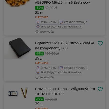
ABSOPRO M6x20 mm 6 Zestawów
50
,00 zł
-50%
25
zł
KUP TERAZ
STAN: NOWY
CZĘSTO SPRZEDAJE
SPRZEDAJĄCY: OSOBA PRYWATNA
Kocmyrzów
Organizer SMT A5 20 stron – książka
OBSE
na komponenty PCB
100
,00 zł
-61%
39
zł
KUP TERAZ
STAN: NOWY
CZĘSTO SPRZEDAJE
SPRZEDAJĄCY: OSOBA PRYWATNA
Kocmyrzów
Grove Sensor Temp + Wilgotność Pro
OBSE
101020019 DHT22
40
,00 zł
-27%
29
zł
KUP TERAZ