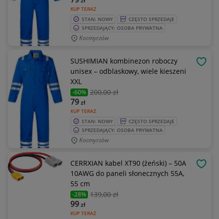
zł
KUP TERAZ
STAN: NOWY
CZĘSTO SPRZEDAJE
SPRZEDAJĄCY: OSOBA PRYWATNA
Kocmyrzów
SUSHIMIAN kombinezon roboczy
OBSE
unisex – odblaskowy, wiele kieszeni
XXL
200
,00 zł
-60%
79
zł
KUP TERAZ
STAN: NOWY
CZĘSTO SPRZEDAJE
SPRZEDAJĄCY: OSOBA PRYWATNA
Kocmyrzów
CERRXIAN kabel XT90 (żeński) – 50A
OBSE
10AWG do paneli słonecznych 55A,
55 cm
139
,00 zł
-28%
99
zł
KUP TERAZ