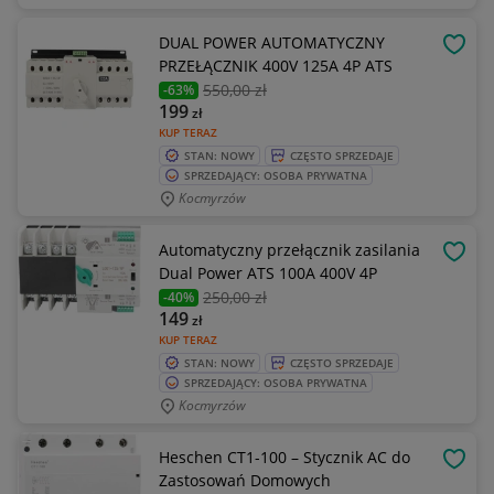
DUAL POWER AUTOMATYCZNY
OBSE
PRZEŁĄCZNIK 400V 125A 4P ATS
550
,00 zł
-63%
199
zł
KUP TERAZ
STAN: NOWY
CZĘSTO SPRZEDAJE
SPRZEDAJĄCY: OSOBA PRYWATNA
Kocmyrzów
Automatyczny przełącznik zasilania
OBSE
Dual Power ATS 100A 400V 4P
250
,00 zł
-40%
149
zł
KUP TERAZ
STAN: NOWY
CZĘSTO SPRZEDAJE
SPRZEDAJĄCY: OSOBA PRYWATNA
Kocmyrzów
Heschen CT1-100 – Stycznik AC do
OBSE
Zastosowań Domowych