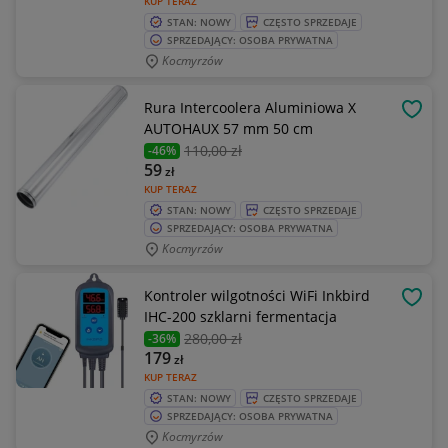
KUP TERAZ
STAN: NOWY
CZĘSTO SPRZEDAJE
SPRZEDAJĄCY: OSOBA PRYWATNA
Kocmyrzów
Rura Intercoolera Aluminiowa X
OBSE
AUTOHAUX 57 mm 50 cm
110
,00 zł
-46%
59
zł
KUP TERAZ
STAN: NOWY
CZĘSTO SPRZEDAJE
SPRZEDAJĄCY: OSOBA PRYWATNA
Kocmyrzów
Kontroler wilgotności WiFi Inkbird
OBSE
IHC-200 szklarni fermentacja
280
,00 zł
-36%
179
zł
KUP TERAZ
STAN: NOWY
CZĘSTO SPRZEDAJE
SPRZEDAJĄCY: OSOBA PRYWATNA
Kocmyrzów