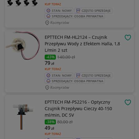
KUP TERAZ
STAN: NOWY
CZĘSTO SPRZEDAJE
SPRZEDAJĄCY: OSOBA PRYWATNA
Kocmyrzów
EPTTECH FM-HL2124 – Czujnik
OBSE
Przepływu Wody z Efektem Halla, 1,8
L/min 2 szt
140
,00 zł
-43%
79
zł
KUP TERAZ
STAN: NOWY
CZĘSTO SPRZEDAJE
SPRZEDAJĄCY: OSOBA PRYWATNA
Kocmyrzów
EPTTECH FM-PS2216 - Optyczny
OBSE
Czujnik Przepływu Cieczy 40-150
ml/min, DC 5V
80
,00 zł
-38%
49
zł
KUP TERAZ