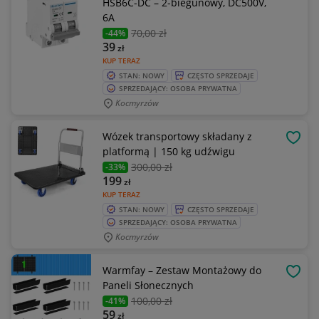
HSB6C-DC – 2-biegunowy, DC500V,
6A
70
,00 zł
-44%
39
zł
KUP TERAZ
STAN: NOWY
CZĘSTO SPRZEDAJE
SPRZEDAJĄCY: OSOBA PRYWATNA
Kocmyrzów
Wózek transportowy składany z
OBSE
platformą | 150 kg udźwigu
300
,00 zł
-33%
199
zł
KUP TERAZ
STAN: NOWY
CZĘSTO SPRZEDAJE
SPRZEDAJĄCY: OSOBA PRYWATNA
Kocmyrzów
Warmfay – Zestaw Montażowy do
OBSE
Paneli Słonecznych
100
,00 zł
-41%
59
zł