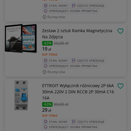
STAN: NOWY
CZĘSTO SPRZEDAJE
SPRZEDAJĄCY: OSOBA PRYWATNA
Kocmyrzów
Zestaw 2 sztuk Ramka Magnetyczna
OBSE
Na Zdjęcia
50
,00 zł
-62%
19
zł
KUP TERAZ
STAN: NOWY
CZĘSTO SPRZEDAJE
SPRZEDAJĄCY: OSOBA PRYWATNA
Kocmyrzów
ETTROIT Wyłącznik różnicowy 2P 6kA
OBSE
30mA 220V 2 DIN RCCB 2P 30mA C16
16A
80
,00 zł
-63%
29
zł
KUP TERAZ
STAN: NOWY
CZĘSTO SPRZEDAJE
SPRZEDAJĄCY: OSOBA PRYWATNA