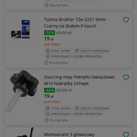
Kocmyrzów
Taśma Brother TZe-S221 9mm
OBSE
Czarny na Białym P-touch
40
,00 zł
-52%
19
zł
KUP TERAZ
STAN: NOWY
CZĘSTO SPRZEDAJE
SPRZEDAJĄCY: OSOBA PRYWATNA
Kocmyrzów
Sourcing map Pokrętło Gwiazdowe
OBSE
M10 Nakrętka Uchwyt
50
,00 zł
-62%
19
zł
KUP TERAZ
STAN: NOWY
CZĘSTO SPRZEDAJE
SPRZEDAJĄCY: OSOBA PRYWATNA
Kocmyrzów
Mxmoonant 3-głowicowy