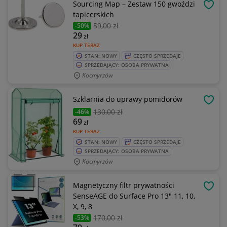
Sourcing Map – Zestaw 150 gwoździ
OBSE
tapicerskich
59
,00 zł
-50%
29
zł
KUP TERAZ
STAN: NOWY
CZĘSTO SPRZEDAJE
SPRZEDAJĄCY: OSOBA PRYWATNA
Kocmyrzów
Szklarnia do uprawy pomidorów
OBSE
130
,00 zł
-46%
69
zł
KUP TERAZ
STAN: NOWY
CZĘSTO SPRZEDAJE
SPRZEDAJĄCY: OSOBA PRYWATNA
Kocmyrzów
Magnetyczny filtr prywatności
OBSE
SenseAGE do Surface Pro 13" 11, 10,
X, 9, 8
170
,00 zł
-53%