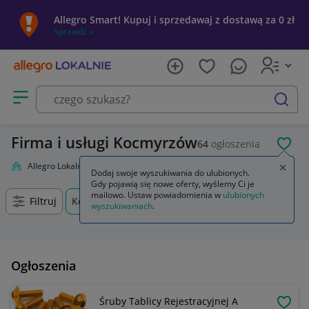
Allegro Smart! Kupuj i sprzedawaj z dostawą za 0 zł
Sprawdź »
Otwórz menu z kategoriami
szukaj
Firma i usługi Kocmyrzów
64
ogłoszenia
POL
Allegro Lokalnie
Firma i usługi
Zamkn
Dodaj swoje wyszukiwania do ulubionych.
Gdy pojawią się nowe oferty, wyślemy Ci je
mailowo. Ustaw powiadomienia w
ulubionych
Filtruj
Kocmyrzów, Małopolskie, +0 km
wyszukiwaniach
.
Ogłoszenia
Śruby Tablicy Rejestracyjnej A
OBSE