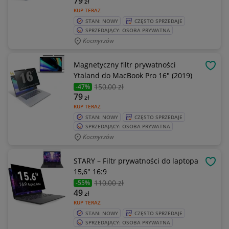
79
zł
KUP TERAZ
STAN: NOWY
CZĘSTO SPRZEDAJE
SPRZEDAJĄCY: OSOBA PRYWATNA
Kocmyrzów
Magnetyczny filtr prywatności
OBSE
Ytaland do MacBook Pro 16" (2019)
150
,00 zł
-47%
79
zł
KUP TERAZ
STAN: NOWY
CZĘSTO SPRZEDAJE
SPRZEDAJĄCY: OSOBA PRYWATNA
Kocmyrzów
STARY – Filtr prywatności do laptopa
OBSE
15,6" 16:9
110
,00 zł
-55%
49
zł
KUP TERAZ
STAN: NOWY
CZĘSTO SPRZEDAJE
SPRZEDAJĄCY: OSOBA PRYWATNA