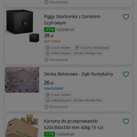
Kocmyrzów
Piggy Skarbonka z Zamkiem
OBSE
Szyfrowym
120
,00 zł
-67%
39
zł
KUP TERAZ
STAN: NOWY
CZĘSTO SPRZEDAJE
SPRZEDAJĄCY: OSOBA PRYWATNA
Kocmyrzów
Deska Betonowa - Dąb Rustykalny
OBSE
20
zł
OGŁOSZENIE
STAN: NOWY
SPRZEDAJĄCY: OSOBA PRYWATNA
Kocmyrzów
Kartony do przeprowadzki
OBSE
620x300x330 mm 40kg 15 szt
120
,00 zł
-17%