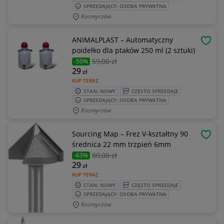
SPRZEDAJĄCY: OSOBA PRYWATNA
Kocmyrzów
ANIMALPLAST – Automatyczny
OBSE
poidełko dla ptaków 250 ml (2 sztuki)
59
,00 zł
-50%
29
zł
KUP TERAZ
STAN: NOWY
CZĘSTO SPRZEDAJE
SPRZEDAJĄCY: OSOBA PRYWATNA
Kocmyrzów
Sourcing Map – Frez V-kształtny 90
OBSE
średnica 22 mm trzpień 6mm
80
,00 zł
-63%
29
zł
KUP TERAZ
STAN: NOWY
CZĘSTO SPRZEDAJE
SPRZEDAJĄCY: OSOBA PRYWATNA
Kocmyrzów