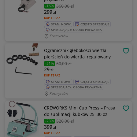
360
,00 zł
-16%
299
zł
KUP TERAZ
STAN: NOWY
CZĘSTO SPRZEDAJE
SPRZEDAJĄCY: OSOBA PRYWATNA
Kocmyrzów
Ogranicznik głębokości wiertła –
OBSE
pierścień do wiertła, regulowany
60
,00 zł
-51%
29
zł
KUP TERAZ
STAN: NOWY
CZĘSTO SPRZEDAJE
SPRZEDAJĄCY: OSOBA PRYWATNA
Kocmyrzów
CREWORKS Mini Cup Press – Prasa
OBSE
do sublimacji kubków 25–30 oz
520
,00 zł
-23%
399
zł
KUP TERAZ