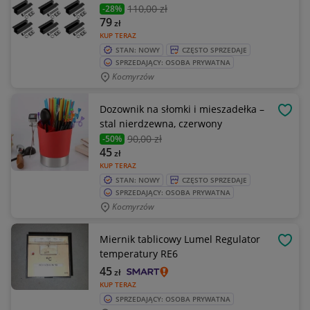
110
,00 zł
-28%
79
zł
KUP TERAZ
STAN: NOWY
CZĘSTO SPRZEDAJE
SPRZEDAJĄCY: OSOBA PRYWATNA
Kocmyrzów
Dozownik na słomki i mieszadełka –
OBSE
stal nierdzewna, czerwony
90
,00 zł
-50%
45
zł
KUP TERAZ
STAN: NOWY
CZĘSTO SPRZEDAJE
SPRZEDAJĄCY: OSOBA PRYWATNA
Kocmyrzów
Miernik tablicowy Lumel Regulator
OBSE
temperatury RE6
45
zł
KUP TERAZ
SPRZEDAJĄCY: OSOBA PRYWATNA