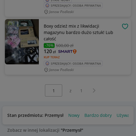
STAN: NOWY
SPRZEDAJĄCY: OSOBA PRYWATNA
Janow Podlaski
Boxy odzież mix z likwidacji
OBSE
magazynu bardzo dużo sztuk! Lub
całość
500
,00 zł
-76%
120
zł
KUP TERAZ
SPRZEDAJĄCY: OSOBA PRYWATNA
Janow Podlaski
Wybierz stronę:
Następna strona
z
1
Stan przedmiotu: Przemysł
Nowy
Bardzo dobry
Używany
Zobacz w innej lokalizacji
"Przemysł"