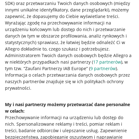
SDK)
oraz przetwarzaniu Twoich danych osobowych
(między
innymi unikalne identyfikatory, dane przeglądarki)
, możemy
zapewnić, że dopasujemy do Ciebie wyświetlane treści.
Wyrażając zgodę na przechowywanie informacji na
urządzeniu końcowym lub dostęp do nich i przetwarzanie
danych (w tym w obszarze profilowania, analiz rynkowych i
statystycznych) sprawiasz, że łatwiej będzie odnaleźć Ci w
Allegro dokładnie to, czego szukasz i potrzebujesz.
Administratorem Twoich danych osobowych będzie Allegro a
w niektórych przypadkach nasi partnerzy (
17
partnerów
), w
tym tzw. “Zaufani Partnerzy IAB Europe” (
9
partnerów
).
Przydatne informacje
Informacja o celach przetwarzania danych osobowych przez
naszych partnerów znajduje się w ich politykach ochrony
prywatności.
Jak to działa
Napisz do nas
My i nasi partnerzy możemy przetwarzać dane personalne
w celach:
Allegro Gadane dla sprzedających
Przechowywanie informacji na urządzeniu lub dostęp do
Allegro Gadane dla kupujących
nich
.
Spersonalizowane reklamy i treści, pomiar reklam i
treści, badanie odbiorców i ulepszanie usług
.
Zapewnienie
Mapa miejscowości
bezpieczeństwa, zapobieganie oszustwom i naprawianie