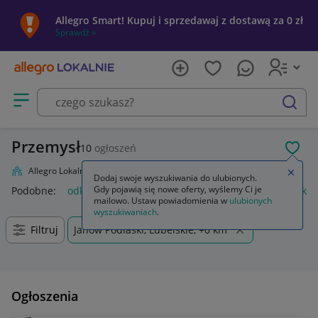
Allegro Smart! Kupuj i sprzedawaj z dostawą za 0 zł
Sprawdź »
Otwórz menu z kategoriami
szukaj
Przemysł
10
ogłoszeń
POL
Allegro Lokalnie
Firma i usługi
Przemysł
Zamkn
Dodaj swoje wyszukiwania do ulubionych.
Gdy pojawią się nowe oferty, wyślemy Ci je
Podobne:
odkurzacz przemysłowy
przemysł drzewny
odkur
mailowo. Ustaw powiadomienia w
ulubionych
wyszukiwaniach
.
Filtruj
Janów Podlaski, Lubelskie, +0 km
Ogłoszenia