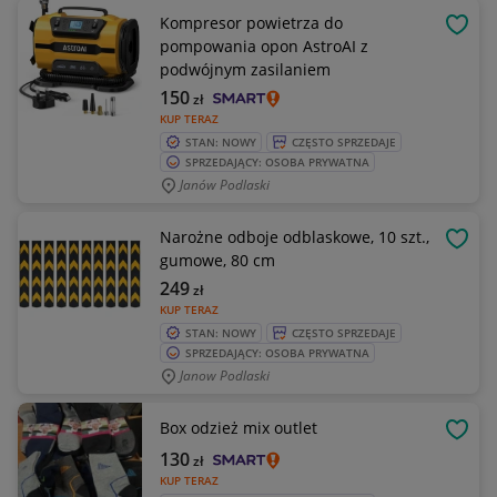
Kompresor powietrza do
OBSE
pompowania opon AstroAI z
podwójnym zasilaniem
150
zł
KUP TERAZ
STAN: NOWY
CZĘSTO SPRZEDAJE
SPRZEDAJĄCY: OSOBA PRYWATNA
Janów Podlaski
Narożne odboje odblaskowe, 10 szt.,
OBSE
gumowe, 80 cm
249
zł
KUP TERAZ
STAN: NOWY
CZĘSTO SPRZEDAJE
SPRZEDAJĄCY: OSOBA PRYWATNA
Janow Podlaski
Box odzież mix outlet
OBSE
130
zł
KUP TERAZ