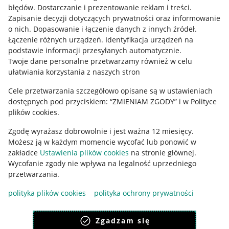
błędów
.
Dostarczanie i prezentowanie reklam i treści
.
Informacje prawne
Zapisanie decyzji dotyczących prywatności oraz informowanie
o nich
.
Dopasowanie i łączenie danych z innych źródeł
.
Regulamin
Łączenie różnych urządzeń
.
Identyfikacja urządzeń na
podstawie informacji przesyłanych automatycznie
.
Polityka plików "cookies"
Twoje dane personalne przetwarzamy również w celu
ułatwiania korzystania z naszych stron
Ustawienia plików "cookies"
Cele przetwarzania szczegółowo opisane są w ustawieniach
Udostępnianie lokalizacji
dostępnych pod przyciskiem: “ZMIENIAM ZGODY” i w Polityce
Informacje dla Aktu o Usługach Cyfrowych
plików cookies.
Zgodę wyrażasz dobrowolnie i jest ważna 12 miesięcy.
Pobierz aplikację
Możesz ją w każdym momencie wycofać lub ponowić w
zakładce
Ustawienia plików cookies
na stronie głównej.
Wycofanie zgody nie wpływa na legalność uprzedniego
przetwarzania.
polityka plików cookies
polityka ochrony prywatności
Zgadzam się