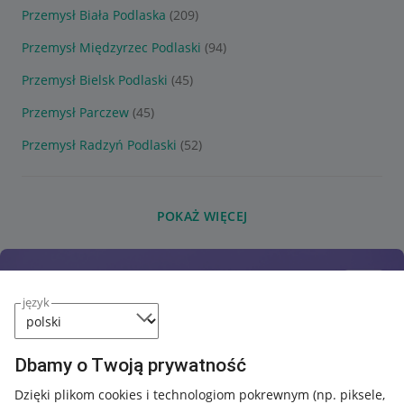
Przemysł Biała Podlaska
(209)
Przemysł Międzyrzec Podlaski
(94)
Przemysł Bielsk Podlaski
(45)
Przemysł Parczew
(45)
Przemysł Radzyń Podlaski
(52)
POKAŻ WIĘCEJ
język
Dbamy o Twoją prywatność
Dzięki plikom cookies i technologiom pokrewnym
(np. piksele,