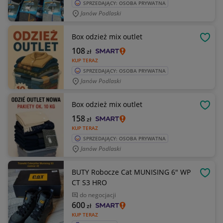
SPRZEDAJĄCY: OSOBA PRYWATNA
Janów Podlaski
Box odzież mix outlet
OBSE
108
zł
KUP TERAZ
SPRZEDAJĄCY: OSOBA PRYWATNA
Janów Podlaski
Box odzież mix outlet
OBSE
158
zł
KUP TERAZ
SPRZEDAJĄCY: OSOBA PRYWATNA
Janów Podlaski
BUTY Robocze Cat MUNISING 6" WP
OBSE
CT S3 HRO
do negocjacji
600
zł
KUP TERAZ