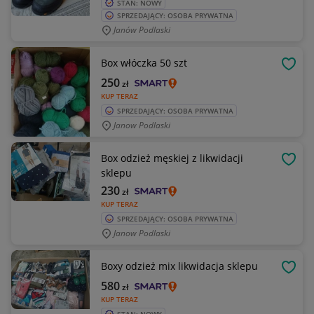
STAN: NOWY
SPRZEDAJĄCY: OSOBA PRYWATNA
Janów Podlaski
Box włóczka 50 szt
OBSE
250
zł
KUP TERAZ
SPRZEDAJĄCY: OSOBA PRYWATNA
Janow Podlaski
Box odzież męskiej z likwidacji
OBSE
sklepu
230
zł
KUP TERAZ
SPRZEDAJĄCY: OSOBA PRYWATNA
Janow Podlaski
Boxy odzież mix likwidacja sklepu
OBSE
580
zł
KUP TERAZ