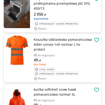
OBSE
profesjonalna przemysłowa JAC EFG
450/13
2 950
zł
OGŁOSZENIE
SPRZEDAJĄCY: OSOBA PRYWATNA
Rawicz
Koszulka odblaskowa pomarańczowa
OBSE
Adler unisex 1v9 rozmiar L hv
protect
do negocjacji
49
zł
KUP TERAZ
STAN: NOWY
SPRZEDAJĄCY: OSOBA PRYWATNA
Rawicz
kurtka softshell snow hawk
OBSE
pomaranczowa rozmiar XL
do negocjacji