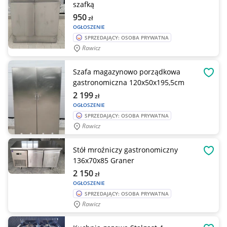
szafką
950
zł
OGŁOSZENIE
SPRZEDAJĄCY: OSOBA PRYWATNA
Rawicz
Szafa magazynowo porządkowa
OBSE
gastronomiczna 120x50x195,5cm
2 199
zł
OGŁOSZENIE
SPRZEDAJĄCY: OSOBA PRYWATNA
Rawicz
Stół mroźniczy gastronomiczny
OBSE
136x70x85 Graner
2 150
zł
OGŁOSZENIE
SPRZEDAJĄCY: OSOBA PRYWATNA
Rawicz