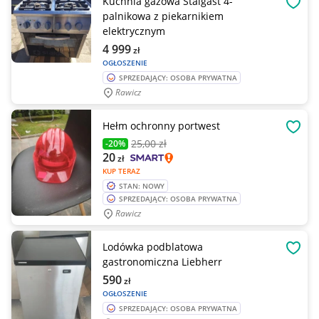
Kuchnia gazowa Stalgast 4-
OBSE
palnikowa z piekarnikiem
elektrycznym
4 999
zł
OGŁOSZENIE
SPRZEDAJĄCY: OSOBA PRYWATNA
Rawicz
Hełm ochronny portwest
OBSE
25
,00 zł
-20%
20
zł
KUP TERAZ
STAN: NOWY
SPRZEDAJĄCY: OSOBA PRYWATNA
Rawicz
Lodówka podblatowa
OBSE
gastronomiczna Liebherr
590
zł
OGŁOSZENIE
SPRZEDAJĄCY: OSOBA PRYWATNA