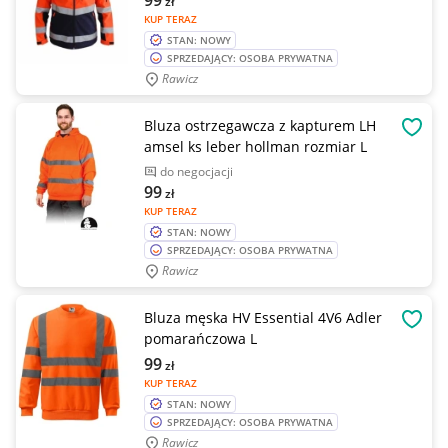
99
zł
KUP TERAZ
STAN: NOWY
SPRZEDAJĄCY: OSOBA PRYWATNA
Rawicz
Bluza ostrzegawcza z kapturem LH
OBSE
amsel ks leber hollman rozmiar L
do negocjacji
99
zł
KUP TERAZ
STAN: NOWY
SPRZEDAJĄCY: OSOBA PRYWATNA
Rawicz
Bluza męska HV Essential 4V6 Adler
OBSE
pomarańczowa L
99
zł
KUP TERAZ
STAN: NOWY
SPRZEDAJĄCY: OSOBA PRYWATNA
Rawicz