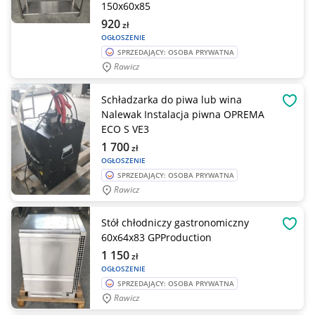
150x60x85
920
zł
OGŁOSZENIE
SPRZEDAJĄCY: OSOBA PRYWATNA
Rawicz
Schładzarka do piwa lub wina
OBSE
Nalewak Instalacja piwna OPREMA
ECO S VE3
1 700
zł
OGŁOSZENIE
SPRZEDAJĄCY: OSOBA PRYWATNA
Rawicz
Stół chłodniczy gastronomiczny
OBSE
60x64x83 GPProduction
1 150
zł
OGŁOSZENIE
SPRZEDAJĄCY: OSOBA PRYWATNA
Rawicz