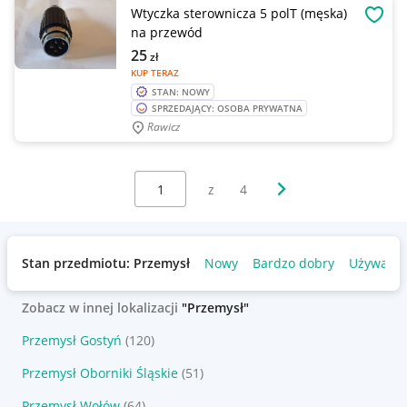
Wtyczka sterownicza 5 polT (męska)
OBSE
na przewód
25
zł
KUP TERAZ
STAN: NOWY
SPRZEDAJĄCY: OSOBA PRYWATNA
Rawicz
Wybierz stronę:
Następna strona
z
4
Stan przedmiotu: Przemysł
Nowy
Bardzo dobry
Używany
Zobacz w innej lokalizacji
"Przemysł"
Przemysł Gostyń
(120)
Przemysł Oborniki Śląskie
(51)
Przemysł Wołów
(64)