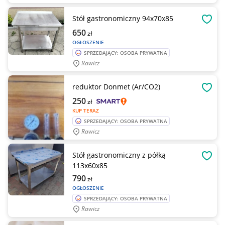
Stół gastronomiczny 94x70x85
OBSE
650
zł
OGŁOSZENIE
SPRZEDAJĄCY: OSOBA PRYWATNA
Rawicz
reduktor Donmet (Ar/CO2)
OBSE
250
zł
KUP TERAZ
SPRZEDAJĄCY: OSOBA PRYWATNA
Rawicz
Stół gastronomiczny z półką
OBSE
113x60x85
790
zł
OGŁOSZENIE
SPRZEDAJĄCY: OSOBA PRYWATNA
Rawicz