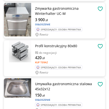
Zmywarka gastronomiczna
OBSE
Winterhalter UC-M
3 900
zł
OGŁOSZENIE
SPRZEDAJĄCY: OSOBA PRYWATNA
Rawicz
Profil konstrukcyjny 80x80
OBSE
do negocjacji
420
zł
KUP TERAZ
SPRZEDAJĄCY: OSOBA PRYWATNA
Rawicz
Umywalka gastronomiczna stalowa
OBSE
45x32x12
150
zł
OGŁOSZENIE
SPRZEDAJĄCY: OSOBA PRYWATNA