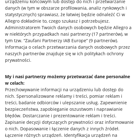
urządzeniu końcowym lub dostęp do nich i przetwarzanie
danych (w tym w obszarze profilowania, analiz rynkowych i
statystycznych) sprawiasz, że łatwiej będzie odnaleźć Ci w
Allegro dokładnie to, czego szukasz i potrzebujesz.
Administratorem Twoich danych osobowych będzie Allegro a
w niektórych przypadkach nasi partnerzy (
17
partnerów
), w
tym tzw. “Zaufani Partnerzy IAB Europe” (
9
partnerów
).
Przydatne informacje
Informacja o celach przetwarzania danych osobowych przez
naszych partnerów znajduje się w ich politykach ochrony
prywatności.
Jak to działa
Napisz do nas
My i nasi partnerzy możemy przetwarzać dane personalne
w celach:
Allegro Gadane dla sprzedających
Przechowywanie informacji na urządzeniu lub dostęp do
Allegro Gadane dla kupujących
nich
.
Spersonalizowane reklamy i treści, pomiar reklam i
treści, badanie odbiorców i ulepszanie usług
.
Zapewnienie
Mapa miejscowości
bezpieczeństwa, zapobieganie oszustwom i naprawianie
błędów
.
Dostarczanie i prezentowanie reklam i treści
.
Informacje prawne
Zapisanie decyzji dotyczących prywatności oraz informowanie
o nich
.
Dopasowanie i łączenie danych z innych źródeł
.
Regulamin
Łączenie różnych urządzeń
.
Identyfikacja urządzeń na