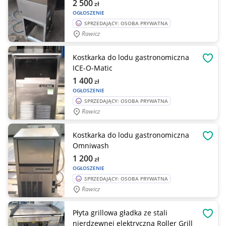
2 500
zł
OGŁOSZENIE
SPRZEDAJĄCY: OSOBA PRYWATNA
Rawicz
Kostkarka do lodu gastronomiczna
OBSE
ICE-O-Matic
1 400
zł
OGŁOSZENIE
SPRZEDAJĄCY: OSOBA PRYWATNA
Rawicz
Kostkarka do lodu gastronomiczna
OBSE
Omniwash
1 200
zł
OGŁOSZENIE
SPRZEDAJĄCY: OSOBA PRYWATNA
Rawicz
Płyta grillowa gładka ze stali
OBSE
nierdzewnej elektryczna Roller Grill