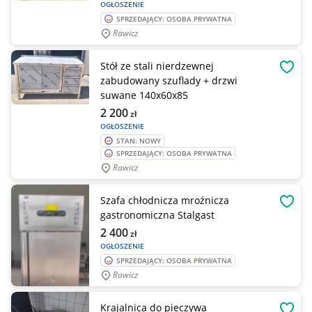
OGŁOSZENIE
SPRZEDAJĄCY: OSOBA PRYWATNA
Rawicz
Stół ze stali nierdzewnej
OBSE
zabudowany szuflady + drzwi
suwane 140x60x85
2 200
zł
OGŁOSZENIE
STAN: NOWY
SPRZEDAJĄCY: OSOBA PRYWATNA
Rawicz
Szafa chłodnicza mroźnicza
OBSE
gastronomiczna Stalgast
2 400
zł
OGŁOSZENIE
SPRZEDAJĄCY: OSOBA PRYWATNA
Rawicz
Krajalnica do pieczywa