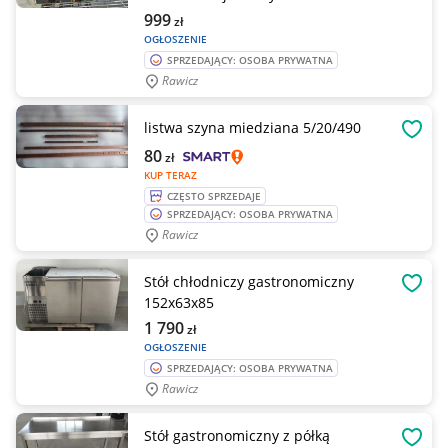
999
zł
OGŁOSZENIE
SPRZEDAJĄCY: OSOBA PRYWATNA
Rawicz
listwa szyna miedziana 5/20/490
OBSE
80
zł
KUP TERAZ
CZĘSTO SPRZEDAJE
SPRZEDAJĄCY: OSOBA PRYWATNA
Rawicz
Stół chłodniczy gastronomiczny
OBSE
152x63x85
1 790
zł
OGŁOSZENIE
SPRZEDAJĄCY: OSOBA PRYWATNA
Rawicz
Stół gastronomiczny z półką
OBSE