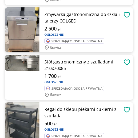
Zmywarka gastronomiczna do szkła i
OBSE
talerzy COLGED
2 500
zł
OGŁOSZENIE
SPRZEDAJĄCY: OSOBA PRYWATNA
Rawicz
Stół gastronomiczny z szufladami
OBSE
210x70x85
1 700
zł
OGŁOSZENIE
SPRZEDAJĄCY: OSOBA PRYWATNA
Rawicz
Regał do sklepu piekarni cukierni z
OBSE
szufladą
500
zł
OGŁOSZENIE
SPRZEDAJĄCY: OSOBA PRYWATNA