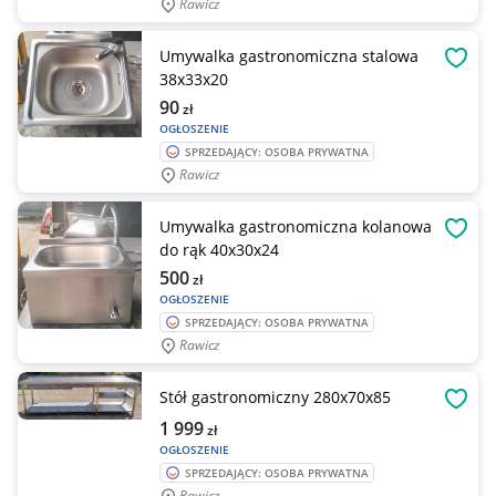
Rawicz
Umywalka gastronomiczna stalowa
OBSE
38x33x20
90
zł
OGŁOSZENIE
SPRZEDAJĄCY: OSOBA PRYWATNA
Rawicz
Umywalka gastronomiczna kolanowa
OBSE
do rąk 40x30x24
500
zł
OGŁOSZENIE
SPRZEDAJĄCY: OSOBA PRYWATNA
Rawicz
Stół gastronomiczny 280x70x85
OBSE
1 999
zł
OGŁOSZENIE
SPRZEDAJĄCY: OSOBA PRYWATNA
Rawicz