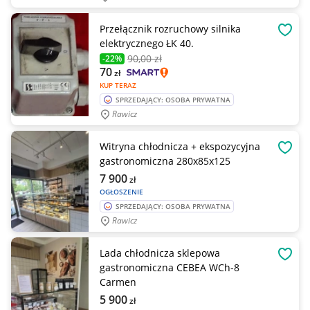
Przełącznik rozruchowy silnika
OBSE
elektrycznego ŁK 40.
90
,00 zł
-22%
70
zł
KUP TERAZ
SPRZEDAJĄCY: OSOBA PRYWATNA
Rawicz
Witryna chłodnicza + ekspozycyjna
OBSE
gastronomiczna 280x85x125
7 900
zł
OGŁOSZENIE
SPRZEDAJĄCY: OSOBA PRYWATNA
Rawicz
Lada chłodnicza sklepowa
OBSE
gastronomiczna CEBEA WCh-8
Carmen
5 900
zł