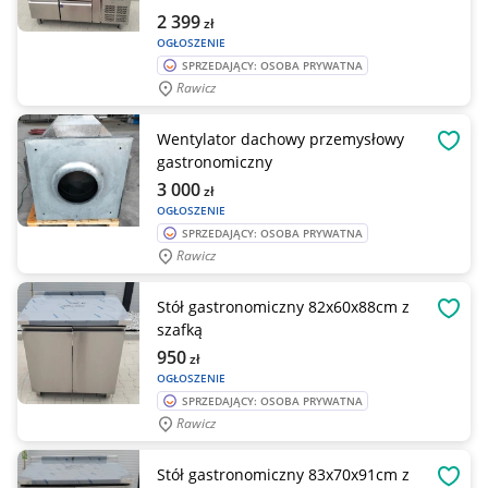
2 399
zł
OGŁOSZENIE
SPRZEDAJĄCY: OSOBA PRYWATNA
Rawicz
Wentylator dachowy przemysłowy
OBSE
gastronomiczny
3 000
zł
OGŁOSZENIE
SPRZEDAJĄCY: OSOBA PRYWATNA
Rawicz
Stół gastronomiczny 82x60x88cm z
OBSE
szafką
950
zł
OGŁOSZENIE
SPRZEDAJĄCY: OSOBA PRYWATNA
Rawicz
Stół gastronomiczny 83x70x91cm z
OBSE