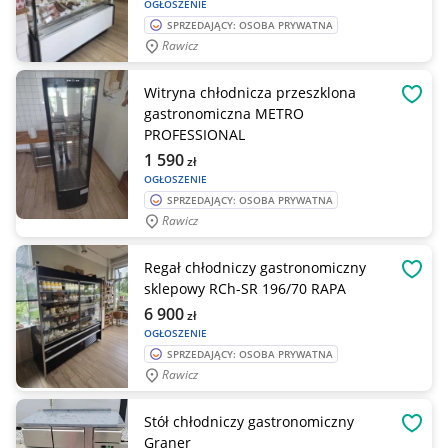
OGŁOSZENIE
SPRZEDAJĄCY: OSOBA PRYWATNA
Rawicz
Witryna chłodnicza przeszklona
OBSE
gastronomiczna METRO
PROFESSIONAL
1 590
zł
OGŁOSZENIE
SPRZEDAJĄCY: OSOBA PRYWATNA
Rawicz
Regał chłodniczy gastronomiczny
OBSE
sklepowy RCh-SR 196/70 RAPA
6 900
zł
OGŁOSZENIE
SPRZEDAJĄCY: OSOBA PRYWATNA
Rawicz
Stół chłodniczy gastronomiczny
OBSE
Graner