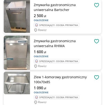
Zmywarka gastronomiczna
OBSE
uniwersalna Bartscher
2 500
zł
OGŁOSZENIE
SPRZEDAJĄCY: OSOBA PRYWATNA
Rawicz
Zmywarka gastronomiczna
OBSE
uniwersalna RHIMA
1 600
zł
OGŁOSZENIE
SPRZEDAJĄCY: OSOBA PRYWATNA
Rawicz
Zlew 1-komorowy gastronomiczny
OBSE
100x70x85
1 090
zł
OGŁOSZENIE
SPRZEDAJĄCY: OSOBA PRYWATNA
Rawicz