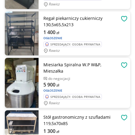
Rawicz
Regał piekarniczy cukierniczy
OBSE
130,5x65,5x213
1 400
zł
OGŁOSZENIE
SPRZEDAJĄCY: OSOBA PRYWATNA
Rawicz
Miesiarka Spiralna W.P W&P,
OBSE
Mieszałka
do negocjacji
5 900
zł
OGŁOSZENIE
SPRZEDAJĄCY: OSOBA PRYWATNA
Rawicz
Stół gastronomiczny z szufladami
OBSE
119,5x70x85
1 300
zł