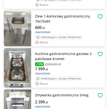
Rawicz
Zlew 1-komorowy gastronomiczny
OBSE
70x70x89
600
zł
OGŁOSZENIE
SPRZEDAJĄCY: OSOBA PRYWATNA
Rawicz
Kuchnia gastronomiczna gazowa 2-
OBSE
palnikowa Kromet
2300
,00 zł
-13%
1 999
zł
OGŁOSZENIE
SPRZEDAJĄCY: OSOBA PRYWATNA
Rawicz
Zmywarka gastronomiczna Smeg
OBSE
2 399
zł
OGŁOSZENIE