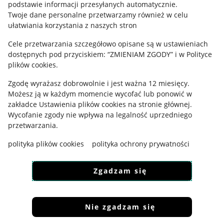
podstawie informacji przesyłanych automatycznie
.
Polityka plików "cookies"
Twoje dane personalne przetwarzamy również w celu
ułatwiania korzystania z naszych stron
Ustawienia plików "cookies"
Cele przetwarzania szczegółowo opisane są w ustawieniach
Udostępnianie lokalizacji
dostępnych pod przyciskiem: “ZMIENIAM ZGODY” i w Polityce
Informacje dla Aktu o Usługach Cyfrowych
plików cookies.
Zgodę wyrażasz dobrowolnie i jest ważna 12 miesięcy.
Pobierz aplikację
Możesz ją w każdym momencie wycofać lub ponowić w
zakładce
Ustawienia plików cookies
na stronie głównej.
Wycofanie zgody nie wpływa na legalność uprzedniego
przetwarzania.
polityka plików cookies
polityka ochrony prywatności
Zgadzam się
Nie zgadzam się
Korzystanie z serwisu oznacza akceptację
regulaminu
.