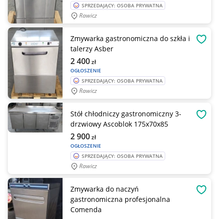
SPRZEDAJĄCY: OSOBA PRYWATNA
Rawicz
Zmywarka gastronomiczna do szkła i
OBSE
talerzy Asber
2 400
zł
OGŁOSZENIE
SPRZEDAJĄCY: OSOBA PRYWATNA
Rawicz
Stół chłodniczy gastronomiczny 3-
OBSE
drzwiowy Ascoblok 175x70x85
2 900
zł
OGŁOSZENIE
SPRZEDAJĄCY: OSOBA PRYWATNA
Rawicz
Zmywarka do naczyń
OBSE
gastronomiczna profesjonalna
Comenda