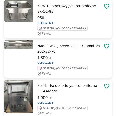
Zlew 1-komorowy gastronomiczny
OBSE
87x50x85
950
zł
OGŁOSZENIE
SPRZEDAJĄCY: OSOBA PRYWATNA
Rawicz
Nadstawka grzewcza gastronomicza
OBSE
260x35x70
1 800
zł
OGŁOSZENIE
SPRZEDAJĄCY: OSOBA PRYWATNA
Rawicz
Kostkarka do lodu gastronomiczna
OBSE
ICE-O-Matic
1 900
zł
OGŁOSZENIE
SPRZEDAJĄCY: OSOBA PRYWATNA
Rawicz