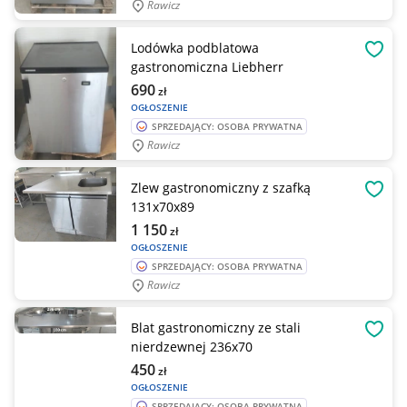
Rawicz
Lodówka podblatowa
OBSE
gastronomiczna Liebherr
690
zł
OGŁOSZENIE
SPRZEDAJĄCY: OSOBA PRYWATNA
Rawicz
Zlew gastronomiczny z szafką
OBSE
131x70x89
1 150
zł
OGŁOSZENIE
SPRZEDAJĄCY: OSOBA PRYWATNA
Rawicz
Blat gastronomiczny ze stali
OBSE
nierdzewnej 236x70
450
zł
OGŁOSZENIE
SPRZEDAJĄCY: OSOBA PRYWATNA