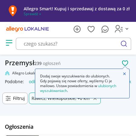
Allegro Smart! Kupuj i sprzedawaj z dostawą za 0 zł
Sprawdź »
Otwórz menu z kategoriami
szukaj
Przemysł
239
ogłoszeń
POL
Allegro Lokalnie
Firma i usługi
Przemysł
Zamkn
Dodaj swoje wyszukiwania do ulubionych.
Gdy pojawią się nowe oferty, wyślemy Ci je
Podobne:
odkurzacz przemysłowy
przemysł drzewny
odkur
mailowo. Ustaw powiadomienia w
ulubionych
wyszukiwaniach
.
Filtruj
Rawicz, Wielkopolskie, +0 km
Ogłoszenia