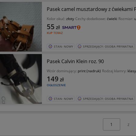
Pasek camel musztardowy z ćwiekami
Kolor okuć:
złoty
Cechy dodatkowe:
ćwieki
Rozmiar:
u
55
zł
KUP TERAZ
STAN: NOWY
SPRZEDAJĄCY: OSOBA PRYWATNA
Pasek Calvin Klein roz. 90
Wzór dominujący:
print (nadruk)
Rodzaj klamry:
klas
149
zł
OGŁOSZENIE
STAN: NOWY
SPRZEDAJĄCY: OSOBA PRYWATNA
Wybierz stronę: