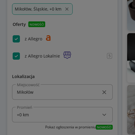
Mikołów, Śląskie, +0 km
Oferty
NOWOŚĆ!
z Allegro
z Allegro Lokalnie
5
Lokalizacja
Miejscowość
Promień
Pokaż ogłoszenia w promieniu
NOWOŚĆ!