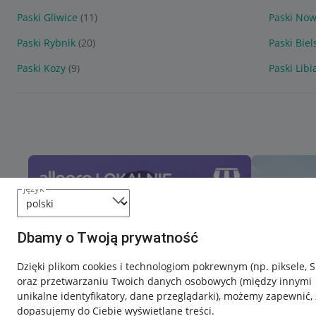
Paski Gliwice
(11)
Paski Now
Paski Rybnik
(20)
Paski Biel
Paski Kozy
(9)
Paski Libi
język
Dbamy o Twoją prywatność
Dzięki plikom cookies i technologiom pokrewnym
(np. piksele, 
oraz przetwarzaniu Twoich danych osobowych
(między innymi
unikalne identyfikatory, dane przeglądarki)
, możemy zapewnić, 
dopasujemy do Ciebie wyświetlane treści.