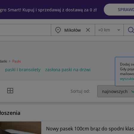
SPRAW
egro Smart! Kupuj i sprzedawaj z dostawą za 0 zł
Miasto
Wyczyść frazę
+
0
km
Odległość
szu
datki
Paski
Dodaj sw
Gdy poja
t
paski i bransolety
zasłona paski na drzwi
mailowo
wyszuki
k listy
Widok siatki
Sortuj od:
łoszenia
Nowy pasek 100cm brąz do spodni klas