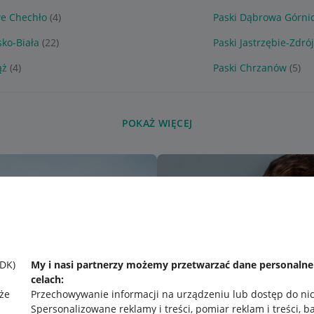
e Chechło
(4)
Paski Dąbrowa Górni
sko-Biała
(22)
Paski Jastrzębie-Zdró
ąż
(4)
Paski Chrzanów
(5)
POKAŻ WIĘCEJ
SDK)
My i nasi partnerzy możemy przetwarzać dane personaln
celach:
że
Przechowywanie informacji na urządzeniu lub dostęp do ni
Spersonalizowane reklamy i treści, pomiar reklam i treści, b