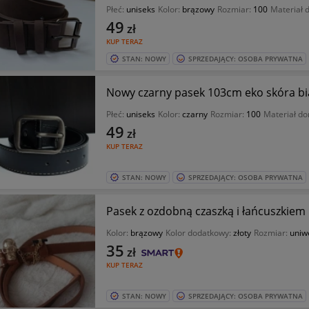
Płeć:
uniseks
Kolor:
brązowy
Rozmiar:
100
Materiał 
49
zł
KUP TERAZ
STAN: NOWY
SPRZEDAJĄCY: OSOBA PRYWATNA
Nowy czarny pasek 103cm eko skóra bia
Płeć:
uniseks
Kolor:
czarny
Rozmiar:
100
Materiał do
49
zł
KUP TERAZ
STAN: NOWY
SPRZEDAJĄCY: OSOBA PRYWATNA
Pasek z ozdobną czaszką i łańcuszkiem
Kolor:
brązowy
Kolor dodatkowy:
złoty
Rozmiar:
uniw
35
zł
KUP TERAZ
STAN: NOWY
SPRZEDAJĄCY: OSOBA PRYWATNA