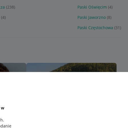
cza
(238)
Paski Oświęcim
(4)
j
(4)
Paski Jaworzno
(8)
Paski Częstochowa
(31)
e w
ch
.
adanie