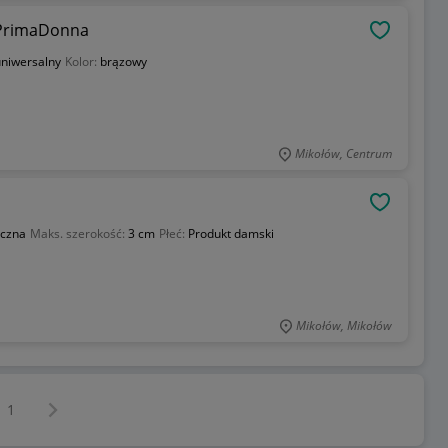
 PrimaDonna
OBSERWU
niwersalny
Kolor:
brązowy
Mikołów, Centrum
OBSERWU
yczna
Maks. szerokość:
3 cm
Płeć:
Produkt damski
Mikołów, Mikołów
Następna strona
z
1