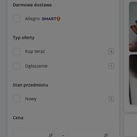
Darmowa dostawa
Allegro
Typ oferty
Kup teraz
4
Ogłoszenie
1
Stan przedmiotu
Nowy
5
Cena
zł
–
zł