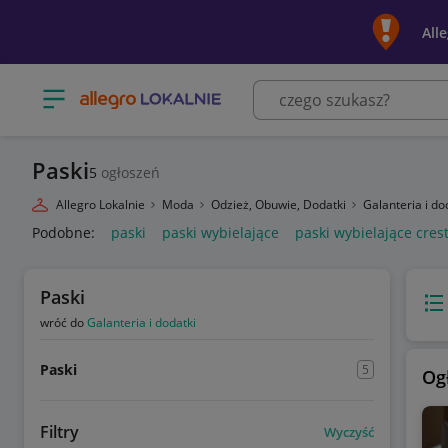
All
Otwórz menu z kategoriami
Paski
5
ogłoszeń
Allegro Lokalnie
Moda
Odzież, Obuwie, Dodatki
Galanteria i do
Podobne:
paski
paski wybielające
paski wybielające cres
Paski
Wido
wróć do
Galanteria i dodatki
Paski
5
Og
Filtry
Wyczyść