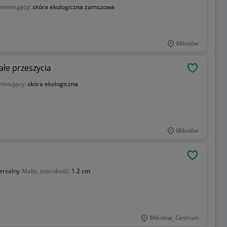
dominujący:
skóra ekologiczna zamszowa
Mikołów
łe przeszycia
OBSERWU
minujący:
skóra ekologiczna
Mikołów
OBSERWU
ersalny
Maks. szerokość:
1.2 cm
Mikołów, Centrum