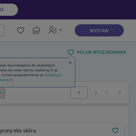
DŹ
WYSTAW
kaj
POLUB WYSZUKIWANIE
Zamknij wskazówkę
oje wyszukiwania do ulubionych.
wią się nowe oferty, wyślemy Ci je
. Ustaw powiadomienia w
ulubionych
waniach
.
Wybierz stronę:
Następna 
z
1
yczny eko skóra
OBSERWU