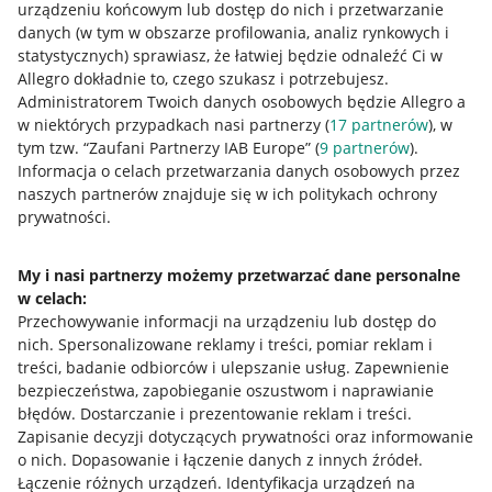
urządzeniu końcowym lub dostęp do nich i przetwarzanie
danych (w tym w obszarze profilowania, analiz rynkowych i
statystycznych) sprawiasz, że łatwiej będzie odnaleźć Ci w
Allegro dokładnie to, czego szukasz i potrzebujesz.
Przydatne informacje
Administratorem Twoich danych osobowych będzie Allegro a
w niektórych przypadkach nasi partnerzy (
17
partnerów
), w
Jak to działa
tym tzw. “Zaufani Partnerzy IAB Europe” (
9
partnerów
).
Informacja o celach przetwarzania danych osobowych przez
Napisz do nas
naszych partnerów znajduje się w ich politykach ochrony
prywatności.
Allegro Gadane dla sprzedających
Allegro Gadane dla kupujących
My i nasi partnerzy możemy przetwarzać dane personalne
Mapa miejscowości
w celach:
Przechowywanie informacji na urządzeniu lub dostęp do
nich
.
Spersonalizowane reklamy i treści, pomiar reklam i
Informacje prawne
treści, badanie odbiorców i ulepszanie usług
.
Zapewnienie
bezpieczeństwa, zapobieganie oszustwom i naprawianie
Regulamin
błędów
.
Dostarczanie i prezentowanie reklam i treści
.
Polityka plików "cookies"
Zapisanie decyzji dotyczących prywatności oraz informowanie
o nich
.
Dopasowanie i łączenie danych z innych źródeł
.
Ustawienia plików "cookies"
Łączenie różnych urządzeń
.
Identyfikacja urządzeń na