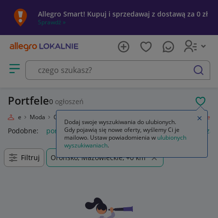
Allegro Smart! Kupuj i sprzedawaj z dostawą za 0 zł
Sprawdź »
Otwórz menu z kategoriami
szukaj
Portfele
0
ogłoszeń
POL
Lokalnie
Moda
Odzież, Obuwie, Dodatki
Galanteria i dodatki
Portfele
Zamkn
Dodaj swoje wyszukiwania do ulubionych.
Gdy pojawią się nowe oferty, wyślemy Ci je
Podobne:
portfele damskie skórzane
portfele męskie skórza
mailowo. Ustaw powiadomienia w
ulubionych
wyszukiwaniach
.
Filtruj
Orońsko, Mazowieckie, +0 km