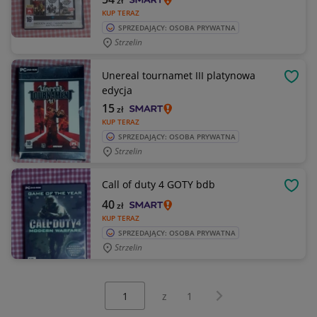
zł
KUP TERAZ
SPRZEDAJĄCY: OSOBA PRYWATNA
Strzelin
Unereal tournamet III platynowa
OBSE
edycja
15
zł
KUP TERAZ
SPRZEDAJĄCY: OSOBA PRYWATNA
Strzelin
Call of duty 4 GOTY bdb
OBSE
40
zł
KUP TERAZ
SPRZEDAJĄCY: OSOBA PRYWATNA
Strzelin
Wybierz stronę:
Następna strona
z
1