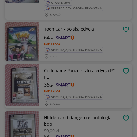
STAN: NOWY
SPRZEDAJĄCY: OSOBA PRYWATNA
Strzelin
Toon Car - polska edycja
OBSE
64
zł
KUP TERAZ
SPRZEDAJĄCY: OSOBA PRYWATNA
Strzelin
Codename Panzers zlota edycja PC
OBSE
PL
35
zł
KUP TERAZ
SPRZEDAJĄCY: OSOBA PRYWATNA
Strzelin
Hidden and dangerous antologia
OBSE
bdb
59
,00 zł
54