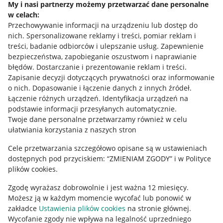
My i nasi partnerzy możemy przetwarzać dane personalne
w celach:
Allegro Gadane dla sprzedających
Przechowywanie informacji na urządzeniu lub dostęp do
Allegro Gadane dla kupujących
nich
.
Spersonalizowane reklamy i treści, pomiar reklam i
treści, badanie odbiorców i ulepszanie usług
.
Zapewnienie
Mapa miejscowości
bezpieczeństwa, zapobieganie oszustwom i naprawianie
błędów
.
Dostarczanie i prezentowanie reklam i treści
.
Informacje prawne
Zapisanie decyzji dotyczących prywatności oraz informowanie
o nich
.
Dopasowanie i łączenie danych z innych źródeł
.
Regulamin
Łączenie różnych urządzeń
.
Identyfikacja urządzeń na
podstawie informacji przesyłanych automatycznie
.
Polityka plików "cookies"
Twoje dane personalne przetwarzamy również w celu
ułatwiania korzystania z naszych stron
Ustawienia plików "cookies"
Cele przetwarzania szczegółowo opisane są w ustawieniach
Udostępnianie lokalizacji
dostępnych pod przyciskiem: “ZMIENIAM ZGODY” i w Polityce
Informacje dla Aktu o Usługach Cyfrowych
plików cookies.
Zgodę wyrażasz dobrowolnie i jest ważna 12 miesięcy.
Pobierz aplikację
Możesz ją w każdym momencie wycofać lub ponowić w
zakładce
Ustawienia plików cookies
na stronie głównej.
Wycofanie zgody nie wpływa na legalność uprzedniego