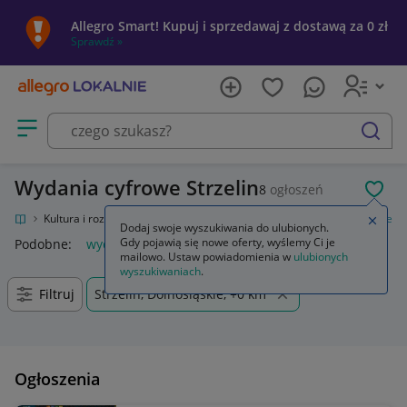
Allegro Smart! Kupuj i sprzedawaj z dostawą za 0 zł
Sprawdź »
Otwórz menu z kategoriami
szukaj
Wydania cyfrowe Strzelin
8
ogłoszeń
POL
kalnie
Kultura i rozrywka
Gry
Gry komputerowe PC
Wydania cyfrowe
Zamkn
Dodaj swoje wyszukiwania do ulubionych.
Gdy pojawią się nowe oferty, wyślemy Ci je
Podobne:
wydania cyfrowe
mailowo. Ustaw powiadomienia w
ulubionych
wyszukiwaniach
.
Filtruj
Strzelin, Dolnośląskie, +0 km
Ogłoszenia