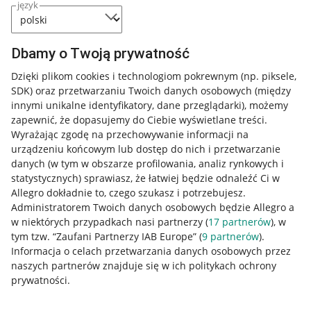
język
Dbamy o Twoją prywatność
Dzięki plikom cookies i technologiom pokrewnym
(np. piksele,
SDK)
oraz przetwarzaniu Twoich danych osobowych
(między
innymi unikalne identyfikatory, dane przeglądarki)
, możemy
zapewnić, że dopasujemy do Ciebie wyświetlane treści.
Wyrażając zgodę na przechowywanie informacji na
urządzeniu końcowym lub dostęp do nich i przetwarzanie
danych (w tym w obszarze profilowania, analiz rynkowych i
statystycznych) sprawiasz, że łatwiej będzie odnaleźć Ci w
Allegro dokładnie to, czego szukasz i potrzebujesz.
Administratorem Twoich danych osobowych będzie Allegro a
w niektórych przypadkach nasi partnerzy (
17
partnerów
), w
tym tzw. “Zaufani Partnerzy IAB Europe” (
9
partnerów
).
Przydatne informacje
Informacja o celach przetwarzania danych osobowych przez
naszych partnerów znajduje się w ich politykach ochrony
prywatności.
Jak to działa
Napisz do nas