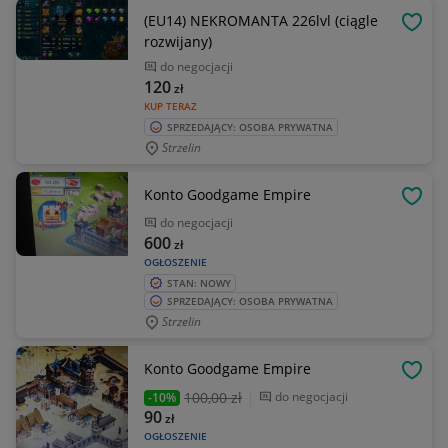
(EU14) NEKROMANTA 226lvl (ciągle
OBSE
rozwijany)
do negocjacji
120
zł
KUP TERAZ
SPRZEDAJĄCY: OSOBA PRYWATNA
Strzelin
Konto Goodgame Empire
OBSE
do negocjacji
600
zł
OGŁOSZENIE
STAN: NOWY
SPRZEDAJĄCY: OSOBA PRYWATNA
Strzelin
Konto Goodgame Empire
OBSE
100
,00 zł
do negocjacji
-10%
90
zł
OGŁOSZENIE