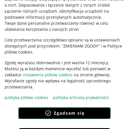
o nich
.
Dopasowanie i łączenie danych z innych źródeł
.
Regulamin
Łączenie różnych urządzeń
.
Identyfikacja urządzeń na
podstawie informacji przesyłanych automatycznie
.
Polityka plików "cookies"
Twoje dane personalne przetwarzamy również w celu
ułatwiania korzystania z naszych stron
Ustawienia plików "cookies"
Cele przetwarzania szczegółowo opisane są w ustawieniach
Udostępnianie lokalizacji
dostępnych pod przyciskiem: “ZMIENIAM ZGODY” i w Polityce
Informacje dla Aktu o Usługach Cyfrowych
plików cookies.
Zgodę wyrażasz dobrowolnie i jest ważna 12 miesięcy.
Pobierz aplikację
Możesz ją w każdym momencie wycofać lub ponowić w
zakładce
Ustawienia plików cookies
na stronie głównej.
Wycofanie zgody nie wpływa na legalność uprzedniego
przetwarzania.
polityka plików cookies
polityka ochrony prywatności
Zgadzam się