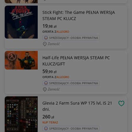
Stick Fight: The Game PEŁNA WERSJA
STEAM PC KLUCZ
19
,98
zł
OFERTA Z
ALLEGRO
SPRZEDAJĄCY: OSOBA PRYWATNA
Zamość
Half-Life PEŁNA WERSJA STEAM PC
KLUCZ/GIFT
59
,99
zł
OFERTA Z
ALLEGRO
SPRZEDAJĄCY: OSOBA PRYWATNA
Zamość
Glevia 2 Farm Sura WP 175 lvl, IS 21
OBSE
dni.
260
zł
KUP TERAZ
SPRZEDAJĄCY: OSOBA PRYWATNA