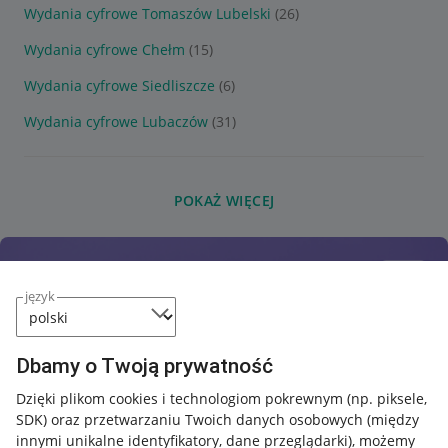
Wydania cyfrowe Tomaszów Lubelski
(26)
Wydania cyfrowe Chełm
(15)
Wydania cyfrowe Siedliszcze
(6)
Wydania cyfrowe Lubaczów
(31)
POKAŻ WIĘCEJ
język
Dbamy o Twoją prywatność
Dzięki plikom cookies i technologiom pokrewnym
(np. piksele,
SDK)
oraz przetwarzaniu Twoich danych osobowych
(między
innymi unikalne identyfikatory, dane przeglądarki)
, możemy