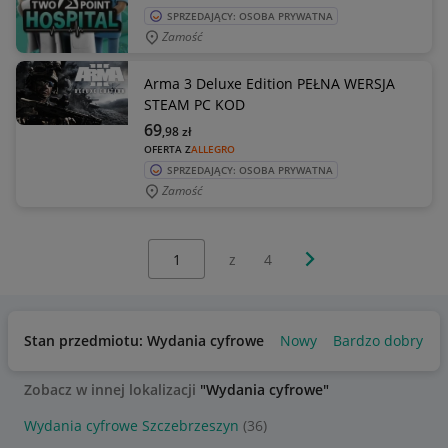
SPRZEDAJĄCY: OSOBA PRYWATNA
Zamość
Arma 3 Deluxe Edition PEŁNA WERSJA
STEAM PC KOD
69
,98
zł
OFERTA Z
ALLEGRO
SPRZEDAJĄCY: OSOBA PRYWATNA
Zamość
Wybierz stronę:
Następna strona
z
4
Stan przedmiotu: Wydania cyfrowe
Nowy
Bardzo dobry
P
Zobacz w innej lokalizacji
"Wydania cyfrowe"
Wydania cyfrowe Szczebrzeszyn
(36)