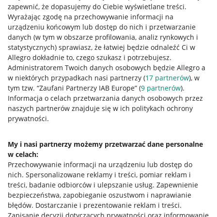
zapewnić, że dopasujemy do Ciebie wyświetlane treści.
Wyrażając zgodę na przechowywanie informacji na
urządzeniu końcowym lub dostęp do nich i przetwarzanie
danych (w tym w obszarze profilowania, analiz rynkowych i
statystycznych) sprawiasz, że łatwiej będzie odnaleźć Ci w
Allegro dokładnie to, czego szukasz i potrzebujesz.
Administratorem Twoich danych osobowych będzie Allegro a
w niektórych przypadkach nasi partnerzy (
17
partnerów
), w
tym tzw. “Zaufani Partnerzy IAB Europe” (
9
partnerów
).
Przydatne informacje
Informacja o celach przetwarzania danych osobowych przez
naszych partnerów znajduje się w ich politykach ochrony
prywatności.
Jak to działa
Napisz do nas
My i nasi partnerzy możemy przetwarzać dane personalne
w celach:
Allegro Gadane dla sprzedających
Przechowywanie informacji na urządzeniu lub dostęp do
Allegro Gadane dla kupujących
nich
.
Spersonalizowane reklamy i treści, pomiar reklam i
treści, badanie odbiorców i ulepszanie usług
.
Zapewnienie
Mapa miejscowości
bezpieczeństwa, zapobieganie oszustwom i naprawianie
błędów
.
Dostarczanie i prezentowanie reklam i treści
.
Informacje prawne
Zapisanie decyzji dotyczących prywatności oraz informowanie