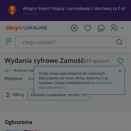
Allegro Smart! Kupuj i sprzedawaj z dostawą za 0 zł
Sprawdź »
Otwórz menu z kategoriami
szukaj
Wydania cyfrowe Zamość
217
ogłoszeń
POL
kalnie
Kultura i rozrywka
Gry
Gry komputerowe PC
Wydania cyfrowe
Zamkn
Dodaj swoje wyszukiwania do ulubionych.
Gdy pojawią się nowe oferty, wyślemy Ci je
Podobne:
wydania cyfrowe
mailowo. Ustaw powiadomienia w
ulubionych
wyszukiwaniach
.
Filtruj
Zamość, Lubelskie, +0 km
Ogłoszenia