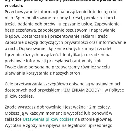
w celach:
Allegro Gadane dla sprzedających
Przechowywanie informacji na urządzeniu lub dostęp do
Allegro Gadane dla kupujących
nich
.
Spersonalizowane reklamy i treści, pomiar reklam i
treści, badanie odbiorców i ulepszanie usług
.
Zapewnienie
Mapa miejscowości
bezpieczeństwa, zapobieganie oszustwom i naprawianie
błędów
.
Dostarczanie i prezentowanie reklam i treści
.
Informacje prawne
Zapisanie decyzji dotyczących prywatności oraz informowanie
o nich
.
Dopasowanie i łączenie danych z innych źródeł
.
Regulamin
Łączenie różnych urządzeń
.
Identyfikacja urządzeń na
podstawie informacji przesyłanych automatycznie
.
Polityka plików "cookies"
Twoje dane personalne przetwarzamy również w celu
ułatwiania korzystania z naszych stron
Ustawienia plików "cookies"
Cele przetwarzania szczegółowo opisane są w ustawieniach
Udostępnianie lokalizacji
dostępnych pod przyciskiem: “ZMIENIAM ZGODY” i w Polityce
Informacje dla Aktu o Usługach Cyfrowych
plików cookies.
Zgodę wyrażasz dobrowolnie i jest ważna 12 miesięcy.
Pobierz aplikację
Możesz ją w każdym momencie wycofać lub ponowić w
zakładce
Ustawienia plików cookies
na stronie głównej.
Wycofanie zgody nie wpływa na legalność uprzedniego