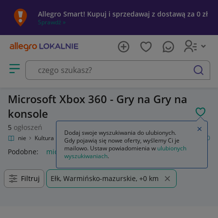
Allegro Smart! Kupuj i sprzedawaj z dostawą za 0 zł
Sprawdź »
Otwórz menu z kategoriami
szukaj
Microsoft Xbox 360 - Gry na Gry na
konsole
POL
5
ogłoszeń
Zamkn
Dodaj swoje wyszukiwania do ulubionych.
o Lokalnie
Kultura i rozrywka
Gry
Gry na konsole
Microsoft Xbox 360
Gdy pojawią się nowe oferty, wyślemy Ci je
mailowo. Ustaw powiadomienia w
ulubionych
Podobne:
microsoft xbox 360
wyszukiwaniach
.
Filtruj
Ełk, Warmińsko-mazurskie, +0 km