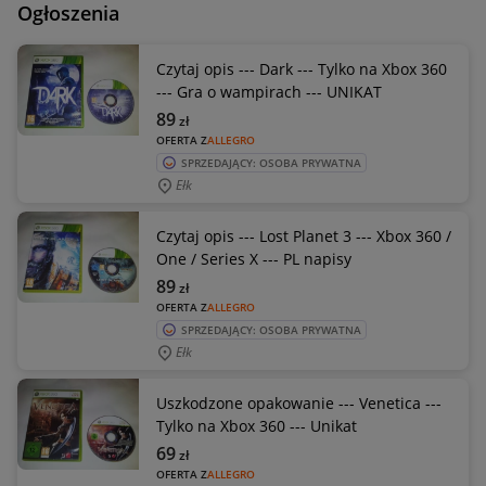
Ogłoszenia
Czytaj opis --- Dark --- Tylko na Xbox 360
--- Gra o wampirach --- UNIKAT
89
zł
OFERTA Z
ALLEGRO
SPRZEDAJĄCY: OSOBA PRYWATNA
Ełk
Czytaj opis --- Lost Planet 3 --- Xbox 360 /
One / Series X --- PL napisy
89
zł
OFERTA Z
ALLEGRO
SPRZEDAJĄCY: OSOBA PRYWATNA
Ełk
Uszkodzone opakowanie --- Venetica ---
Tylko na Xbox 360 --- Unikat
69
zł
OFERTA Z
ALLEGRO