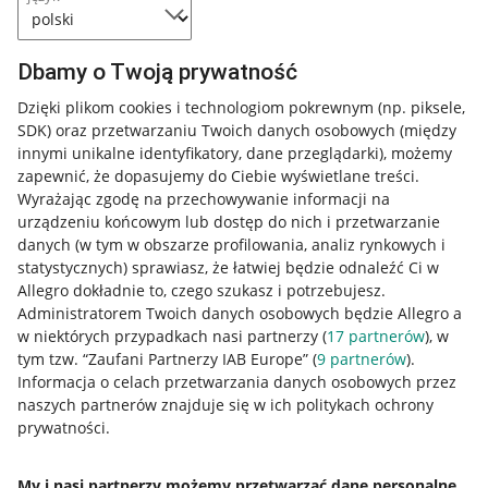
Dbamy o Twoją prywatność
Dzięki plikom cookies i technologiom pokrewnym
(np. piksele,
SDK)
oraz przetwarzaniu Twoich danych osobowych
(między
innymi unikalne identyfikatory, dane przeglądarki)
, możemy
zapewnić, że dopasujemy do Ciebie wyświetlane treści.
Wyrażając zgodę na przechowywanie informacji na
urządzeniu końcowym lub dostęp do nich i przetwarzanie
danych (w tym w obszarze profilowania, analiz rynkowych i
statystycznych) sprawiasz, że łatwiej będzie odnaleźć Ci w
Allegro dokładnie to, czego szukasz i potrzebujesz.
Administratorem Twoich danych osobowych będzie Allegro a
w niektórych przypadkach nasi partnerzy (
17
partnerów
), w
tym tzw. “Zaufani Partnerzy IAB Europe” (
9
partnerów
).
Przydatne informacje
Informacja o celach przetwarzania danych osobowych przez
naszych partnerów znajduje się w ich politykach ochrony
prywatności.
Jak to działa
Napisz do nas
My i nasi partnerzy możemy przetwarzać dane personalne