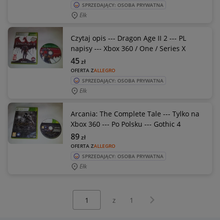
SPRZEDAJĄCY: OSOBA PRYWATNA
Ełk
Czytaj opis --- Dragon Age II 2 --- PL
napisy --- Xbox 360 / One / Series X
45
zł
OFERTA Z
ALLEGRO
SPRZEDAJĄCY: OSOBA PRYWATNA
Ełk
Arcania: The Complete Tale --- Tylko na
Xbox 360 --- Po Polsku --- Gothic 4
89
zł
OFERTA Z
ALLEGRO
SPRZEDAJĄCY: OSOBA PRYWATNA
Ełk
Wybierz stronę:
Następna strona
z
1