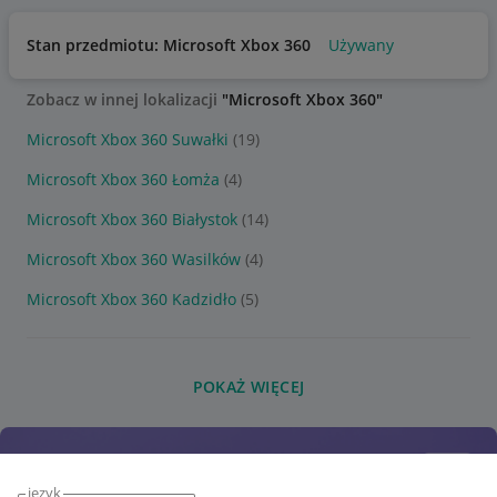
Stan przedmiotu: Microsoft Xbox 360
Używany
Zobacz w innej lokalizacji
"Microsoft Xbox 360"
Microsoft Xbox 360 Suwałki
(19)
Microsoft Xbox 360 Łomża
(4)
Microsoft Xbox 360 Białystok
(14)
Microsoft Xbox 360 Wasilków
(4)
Microsoft Xbox 360 Kadzidło
(5)
POKAŻ WIĘCEJ
język