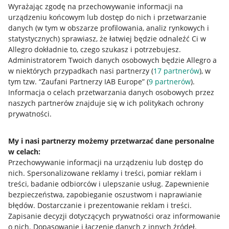
Wyrażając zgodę na przechowywanie informacji na
urządzeniu końcowym lub dostęp do nich i przetwarzanie
danych (w tym w obszarze profilowania, analiz rynkowych i
statystycznych) sprawiasz, że łatwiej będzie odnaleźć Ci w
Allegro dokładnie to, czego szukasz i potrzebujesz.
Administratorem Twoich danych osobowych będzie Allegro a
Przydatne informacje
w niektórych przypadkach nasi partnerzy (
17
partnerów
), w
tym tzw. “Zaufani Partnerzy IAB Europe” (
9
partnerów
).
Jak to działa
Informacja o celach przetwarzania danych osobowych przez
naszych partnerów znajduje się w ich politykach ochrony
Napisz do nas
prywatności.
Allegro Gadane dla sprzedających
My i nasi partnerzy możemy przetwarzać dane personalne
Allegro Gadane dla kupujących
w celach:
Mapa miejscowości
Przechowywanie informacji na urządzeniu lub dostęp do
nich
.
Spersonalizowane reklamy i treści, pomiar reklam i
Informacje prawne
treści, badanie odbiorców i ulepszanie usług
.
Zapewnienie
bezpieczeństwa, zapobieganie oszustwom i naprawianie
błędów
.
Dostarczanie i prezentowanie reklam i treści
.
Regulamin
Zapisanie decyzji dotyczących prywatności oraz informowanie
Polityka plików "cookies"
o nich
.
Dopasowanie i łączenie danych z innych źródeł
.