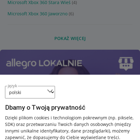
Microsoft Xbox 360 Stara Wieś
(4)
Microsoft Xbox 360 Jaworzno
(6)
POKAŻ WIĘCEJ
język
Dbamy o Twoją prywatność
Dzięki plikom cookies i technologiom pokrewnym
(np. piksele,
SDK)
oraz przetwarzaniu Twoich danych osobowych
(między
innymi unikalne identyfikatory, dane przeglądarki)
, możemy
zapewnić, że dopasujemy do Ciebie wyświetlane treści.