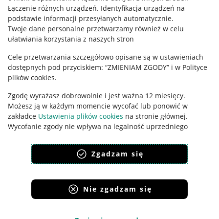
Łączenie różnych urządzeń
.
Identyfikacja urządzeń na
Ustawienia plików "cookies"
podstawie informacji przesyłanych automatycznie
.
Twoje dane personalne przetwarzamy również w celu
Udostępnianie lokalizacji
ułatwiania korzystania z naszych stron
Informacje dla Aktu o Usługach Cyfrowych
Cele przetwarzania szczegółowo opisane są w ustawieniach
dostępnych pod przyciskiem: “ZMIENIAM ZGODY” i w Polityce
Pobierz aplikację
plików cookies.
Zgodę wyrażasz dobrowolnie i jest ważna 12 miesięcy.
Możesz ją w każdym momencie wycofać lub ponowić w
zakładce
Ustawienia plików cookies
na stronie głównej.
Wycofanie zgody nie wpływa na legalność uprzedniego
przetwarzania.
Zgadzam się
polityka plików cookies
polityka ochrony prywatności
Nie zgadzam się
Korzystanie z serwisu oznacza akceptację
regulaminu
.