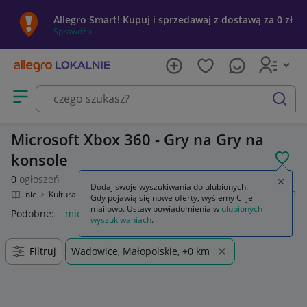
Allegro Smart! Kupuj i sprzedawaj z dostawą za 0 zł
Sprawdź »
Otwórz menu z kategoriami
szukaj
Microsoft Xbox 360 - Gry na Gry na
konsole
POL
0
ogłoszeń
Zamkn
Dodaj swoje wyszukiwania do ulubionych.
o Lokalnie
Kultura i rozrywka
Gry
Gry na konsole
Microsoft Xbox 360
Gdy pojawią się nowe oferty, wyślemy Ci je
mailowo. Ustaw powiadomienia w
ulubionych
Podobne:
microsoft xbox 360
wyszukiwaniach
.
Filtruj
Wadowice, Małopolskie, +0 km