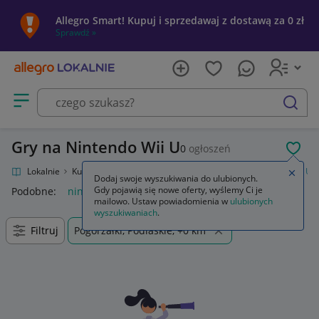
Allegro Smart! Kupuj i sprzedawaj z dostawą za 0 zł
Sprawdź »
Otwórz menu z kategoriami
szukaj
Gry na Nintendo Wii U
0
ogłoszeń
POL
Allegro Lokalnie
Kultura i rozrywka
Gry
Gry na konsole
Nintendo Wii U
Zamkn
Dodaj swoje wyszukiwania do ulubionych.
Gdy pojawią się nowe oferty, wyślemy Ci je
Podobne:
nintendo wii u
konsola nintendo wii u
mailowo. Ustaw powiadomienia w
ulubionych
wyszukiwaniach
.
Filtruj
Pogorzałki, Podlaskie, +0 km