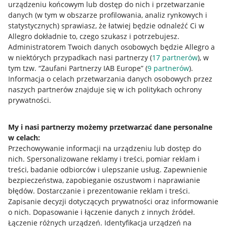
urządzeniu końcowym lub dostęp do nich i przetwarzanie
danych (w tym w obszarze profilowania, analiz rynkowych i
statystycznych) sprawiasz, że łatwiej będzie odnaleźć Ci w
Allegro dokładnie to, czego szukasz i potrzebujesz.
Przydatne informacje
Administratorem Twoich danych osobowych będzie Allegro a
w niektórych przypadkach nasi partnerzy (
17
partnerów
), w
Jak to działa
tym tzw. “Zaufani Partnerzy IAB Europe” (
9
partnerów
).
Informacja o celach przetwarzania danych osobowych przez
Napisz do nas
naszych partnerów znajduje się w ich politykach ochrony
prywatności.
Allegro Gadane dla sprzedających
Allegro Gadane dla kupujących
My i nasi partnerzy możemy przetwarzać dane personalne
Mapa miejscowości
w celach:
Przechowywanie informacji na urządzeniu lub dostęp do
nich
.
Spersonalizowane reklamy i treści, pomiar reklam i
Informacje prawne
treści, badanie odbiorców i ulepszanie usług
.
Zapewnienie
bezpieczeństwa, zapobieganie oszustwom i naprawianie
Regulamin
błędów
.
Dostarczanie i prezentowanie reklam i treści
.
Polityka plików "cookies"
Zapisanie decyzji dotyczących prywatności oraz informowanie
o nich
.
Dopasowanie i łączenie danych z innych źródeł
.
Ustawienia plików "cookies"
Łączenie różnych urządzeń
.
Identyfikacja urządzeń na