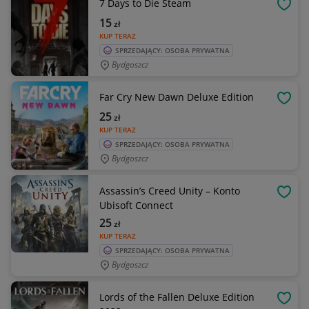
7 Days to Die Steam
OBSE
15
zł
KUP TERAZ
SPRZEDAJĄCY: OSOBA PRYWATNA
Bydgoszcz
Far Cry New Dawn Deluxe Edition
OBSE
25
zł
KUP TERAZ
SPRZEDAJĄCY: OSOBA PRYWATNA
Bydgoszcz
Assassin’s Creed Unity – Konto
OBSE
Ubisoft Connect
25
zł
KUP TERAZ
SPRZEDAJĄCY: OSOBA PRYWATNA
Bydgoszcz
Lords of the Fallen Deluxe Edition
OBSE