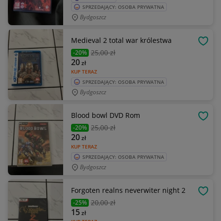
SPRZEDAJĄCY: OSOBA PRYWATNA
Bydgoszcz
Medieval 2 total war królestwa
OBSE
25
,00 zł
-20%
20
zł
KUP TERAZ
SPRZEDAJĄCY: OSOBA PRYWATNA
Bydgoszcz
Blood bowl DVD Rom
OBSE
25
,00 zł
-20%
20
zł
KUP TERAZ
SPRZEDAJĄCY: OSOBA PRYWATNA
Bydgoszcz
Forgoten realns neverwiter night 2
OBSE
20
,00 zł
-25%
15
zł