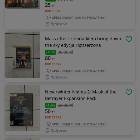
25
zł
KUP TERAZ
SPRZEDAJĄCY: OSOBA PRYWATNA
Bydgoszcz
Mass effect z dodatkiem bring down
OBSE
the sky edycja rozszerzona
90
,00 zł
-11%
80
zł
KUP TERAZ
SPRZEDAJĄCY: OSOBA PRYWATNA
Bydgoszcz
Neverwinter Nights 2: Mask of the
OBSE
Betrayer Expansion Pack
60
,00 zł
-16%
50
zł
KUP TERAZ
SPRZEDAJĄCY: OSOBA PRYWATNA
Bydgoszcz