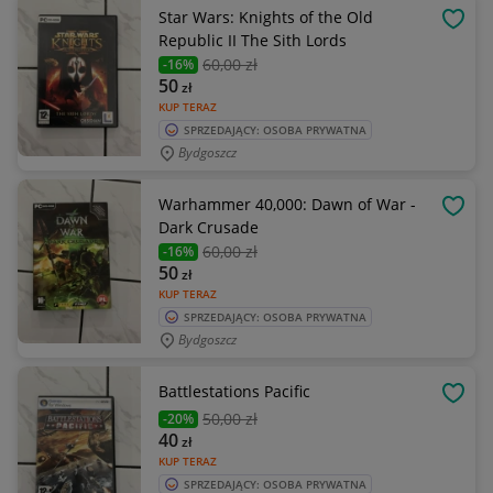
Star Wars: Knights of the Old
OBSE
Republic II The Sith Lords
60
,00 zł
-16%
50
zł
KUP TERAZ
SPRZEDAJĄCY: OSOBA PRYWATNA
Bydgoszcz
Warhammer 40,000: Dawn of War -
OBSE
Dark Crusade
60
,00 zł
-16%
50
zł
KUP TERAZ
SPRZEDAJĄCY: OSOBA PRYWATNA
Bydgoszcz
Battlestations Pacific
OBSE
50
,00 zł
-20%
40
zł
KUP TERAZ
SPRZEDAJĄCY: OSOBA PRYWATNA