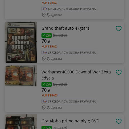
KUP TERAZ
SPRZEDAJĄCY: OSOBA PRYWATNA
Bydgoszcz
Grand theft auto 4 (gta4)
OBSE
80
,00 zł
-12%
70
zł
KUP TERAZ
SPRZEDAJĄCY: OSOBA PRYWATNA
Bydgoszcz
Warhamer40,000 Dawn of War Złota
OBSE
edycja
80
,00 zł
-12%
70
zł
KUP TERAZ
SPRZEDAJĄCY: OSOBA PRYWATNA
Bydgoszcz
Gra Alpha prime na płytę DVD
OBSE
30
,00 zł
-16%