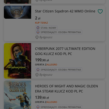
Star Citizen Sqadron 42 MMO Online
OBSE
2
zł
KUP TERAZ
STAN: NOWY
SPRZEDAJĄCY: OSOBA PRYWATNA
Bydgoszcz
CYBERPUNK 2077 ULTIMATE EDITION
GOG KLUCZ KOD PL PC
199
,90
zł
OFERTA Z
ALLEGRO
SPRZEDAJĄCY: OSOBA PRYWATNA
Bydgoszcz
HEROES OF MIGHT AND MAGIC OLDEN
ERA STEAM KLUCZ KOD PL PC
139
,90
zł
OFERTA Z
ALLEGRO
SPRZEDAJĄCY: OSOBA PRYWATNA