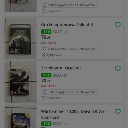
SPRZEDAJĄCY: OSOBA PRYWATNA
Bydgoszcz
Gra komputerowa Fallout 3
OBSE
80
,00 zł
-12%
70
zł
KUP TERAZ
SPRZEDAJĄCY: OSOBA PRYWATNA
Bydgoszcz
Terminator: Ocalenie
OBSE
80
,00 zł
-12%
70
zł
KUP TERAZ
SPRZEDAJĄCY: OSOBA PRYWATNA
Bydgoszcz
Warhammer 40,000: Dawn Of War
OBSE
Soulstorm
80
,00 zł
-12%