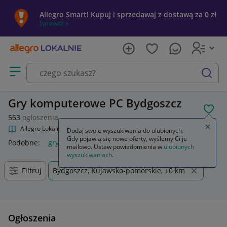
Allegro Smart! Kupuj i sprzedawaj z dostawą za 0 zł
Sprawdź »
Otwórz menu z kategoriami
szukaj
Gry komputerowe PC Bydgoszcz
POL
563
ogłoszenia
Zamkn
Allegro Lokalnie
Kultura i rozrywka
Gry
Gry komputerowe PC
Dodaj swoje wyszukiwania do ulubionych.
Gdy pojawią się nowe oferty, wyślemy Ci je
Podobne:
gry komputerowe na pc
mailowo. Ustaw powiadomienia w
ulubionych
wyszukiwaniach
.
Filtruj
Bydgoszcz, Kujawsko-pomorskie, +0 km
Ogłoszenia