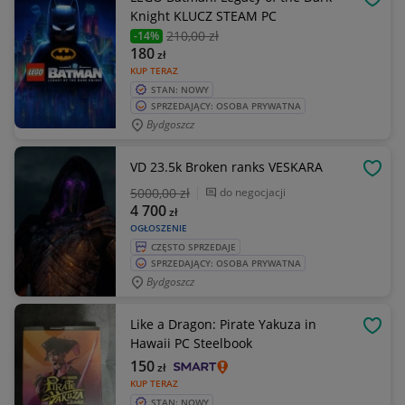
OBSE
Knight KLUCZ STEAM PC
210
,00 zł
-14%
180
zł
KUP TERAZ
STAN: NOWY
SPRZEDAJĄCY: OSOBA PRYWATNA
Bydgoszcz
VD 23.5k Broken ranks VESKARA
OBSE
5000
,00 zł
do negocjacji
4 700
zł
OGŁOSZENIE
CZĘSTO SPRZEDAJE
SPRZEDAJĄCY: OSOBA PRYWATNA
Bydgoszcz
Like a Dragon: Pirate Yakuza in
OBSE
Hawaii PC Steelbook
150
zł
KUP TERAZ
STAN: NOWY