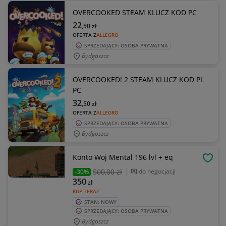
OVERCOOKED STEAM KLUCZ KOD PC
22
,50
zł
OFERTA Z
ALLEGRO
SPRZEDAJĄCY: OSOBA PRYWATNA
Bydgoszcz
OVERCOOKED! 2 STEAM KLUCZ KOD PL
PC
32
,50
zł
OFERTA Z
ALLEGRO
SPRZEDAJĄCY: OSOBA PRYWATNA
Bydgoszcz
Konto Woj Mental 196 lvl + eq
OBSE
500
,00 zł
do negocjacji
-30%
350
zł
KUP TERAZ
STAN: NOWY
SPRZEDAJĄCY: OSOBA PRYWATNA
Bydgoszcz