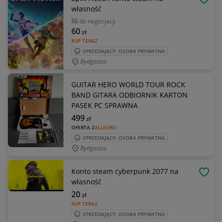
OBSE
własność
do negocjacji
60
zł
KUP TERAZ
SPRZEDAJĄCY: OSOBA PRYWATNA
Bydgoszcz
GUITAR HERO WORLD TOUR ROCK
BAND GITARA ODBIORNIK KARTON
PASEK PC SPRAWNA
499
zł
OFERTA Z
ALLEGRO
SPRZEDAJĄCY: OSOBA PRYWATNA
Bydgoszcz
Konto steam cyberpunk 2077 na
OBSE
własność
20
zł
KUP TERAZ
SPRZEDAJĄCY: OSOBA PRYWATNA