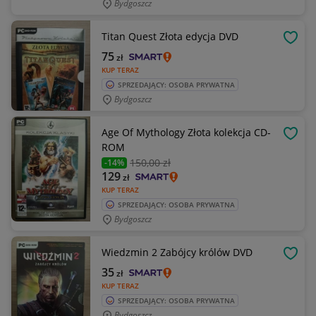
Bydgoszcz
Titan Quest Złota edycja DVD
OBSE
75
zł
KUP TERAZ
SPRZEDAJĄCY: OSOBA PRYWATNA
Bydgoszcz
Age Of Mythology Złota kolekcja CD-
OBSE
ROM
150
,00 zł
-14%
129
zł
KUP TERAZ
SPRZEDAJĄCY: OSOBA PRYWATNA
Bydgoszcz
Wiedzmin 2 Zabójcy królów DVD
OBSE
35
zł
KUP TERAZ
SPRZEDAJĄCY: OSOBA PRYWATNA
Bydgoszcz