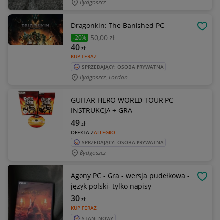
Bydgoszcz
Dragonkin: The Banished PC
OBSE
50
,00 zł
-20%
40
zł
KUP TERAZ
SPRZEDAJĄCY: OSOBA PRYWATNA
Bydgoszcz, Fordon
GUITAR HERO WORLD TOUR PC
INSTRUKCJA + GRA
49
zł
OFERTA Z
ALLEGRO
SPRZEDAJĄCY: OSOBA PRYWATNA
Bydgoszcz
Agony PC - Gra - wersja pudełkowa -
OBSE
język polski- tylko napisy
30
zł
KUP TERAZ
STAN: NOWY