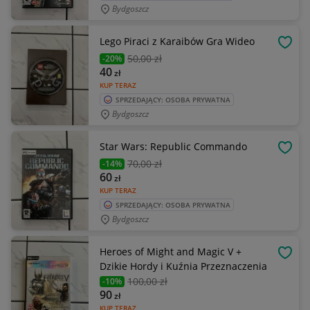
Bydgoszcz
Lego Piraci z Karaibów Gra Wideo
OBSE
50
,00 zł
-20%
40
zł
KUP TERAZ
SPRZEDAJĄCY: OSOBA PRYWATNA
Bydgoszcz
Star Wars: Republic Commando
OBSE
70
,00 zł
-14%
60
zł
KUP TERAZ
SPRZEDAJĄCY: OSOBA PRYWATNA
Bydgoszcz
Heroes of Might and Magic V +
OBSE
Dzikie Hordy i Kuźnia Przeznaczenia
100
,00 zł
-10%
90
zł
KUP TERAZ