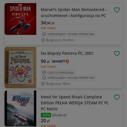
Marvel's Spider-Man Remastered -
OBSE
uruchomienie i konfiguracja na PC
34
,90
zł
KUP TERAZ
SPRZEDAJĄCY: OSOBA PRYWATNA
Bydgoszcz, Fordon
Na kłopoty Pantera PC, 2001
OBSE
90
zł
KUP TERAZ
CZĘSTO SPRZEDAJE
SPRZEDAJĄCY: OSOBA PRYWATNA
Bydgoszcz, Wola
Need for Speed Rivals Complete
OBSE
Edition PEŁNA WERSJA STEAM PC PL
PC konto
50
,00 zł
-60%
20
zł
KUP TERAZ