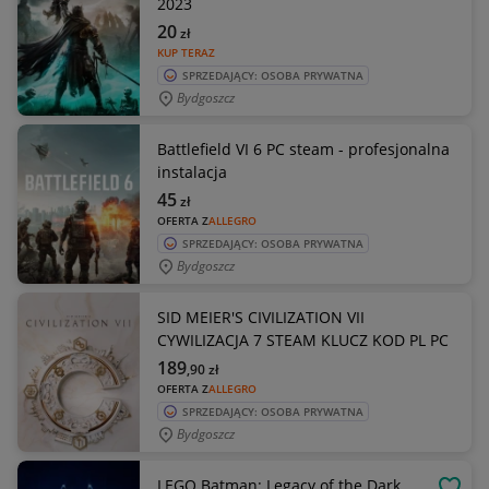
2023
20
zł
KUP TERAZ
SPRZEDAJĄCY: OSOBA PRYWATNA
Bydgoszcz
Battlefield VI 6 PC steam - profesjonalna
instalacja
45
zł
OFERTA Z
ALLEGRO
SPRZEDAJĄCY: OSOBA PRYWATNA
Bydgoszcz
SID MEIER'S CIVILIZATION VII
CYWILIZACJA 7 STEAM KLUCZ KOD PL PC
189
,90
zł
OFERTA Z
ALLEGRO
SPRZEDAJĄCY: OSOBA PRYWATNA
Bydgoszcz
LEGO Batman: Legacy of the Dark