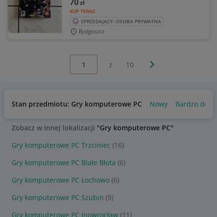
70
zł
KUP TERAZ
SPRZEDAJĄCY: OSOBA PRYWATNA
Bydgoszcz
Wybierz stronę:
Następna strona
z
10
Stan przedmiotu: Gry komputerowe PC
Nowy
Bardzo dobr
Zobacz w innej lokalizacji
"Gry komputerowe PC"
Gry komputerowe PC Trzciniec
(16)
Gry komputerowe PC Białe Błota
(6)
Gry komputerowe PC Łochowo
(6)
Gry komputerowe PC Szubin
(9)
Gry komputerowe PC Inowrocław
(11)