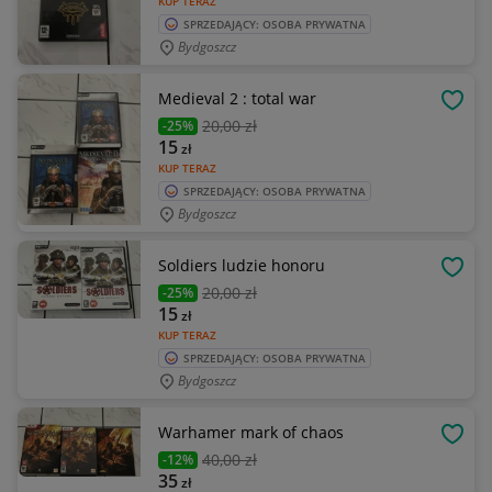
KUP TERAZ
SPRZEDAJĄCY: OSOBA PRYWATNA
Bydgoszcz
Medieval 2 : total war
OBSE
20
,00 zł
-25%
15
zł
KUP TERAZ
SPRZEDAJĄCY: OSOBA PRYWATNA
Bydgoszcz
Soldiers ludzie honoru
OBSE
20
,00 zł
-25%
15
zł
KUP TERAZ
SPRZEDAJĄCY: OSOBA PRYWATNA
Bydgoszcz
Warhamer mark of chaos
OBSE
40
,00 zł
-12%
35
zł