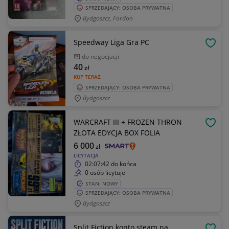
SPRZEDAJĄCY: OSOBA PRYWATNA
Bydgoszcz, Fordon
Speedway Liga Gra PC
OBSE
do negocjacji
40
zł
KUP TERAZ
SPRZEDAJĄCY: OSOBA PRYWATNA
Bydgoszcz
WARCRAFT III + FROZEN THRON
OBSE
ZŁOTA EDYCJA BOX FOLIA
6 000
zł
LICYTACJA
02:07:42
do końca
0 osób licytuje
STAN: NOWY
SPRZEDAJĄCY: OSOBA PRYWATNA
Bydgoszcz
Split Fiction konto steam na