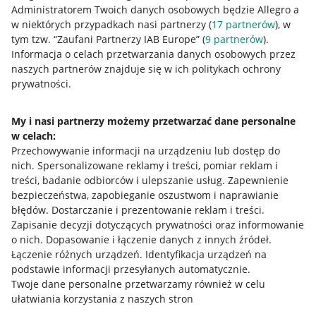
Administratorem Twoich danych osobowych będzie Allegro a
w niektórych przypadkach nasi partnerzy (
17
partnerów
), w
tym tzw. “Zaufani Partnerzy IAB Europe” (
9
partnerów
).
Przydatne informacje
Informacja o celach przetwarzania danych osobowych przez
naszych partnerów znajduje się w ich politykach ochrony
prywatności.
Jak to działa
Napisz do nas
My i nasi partnerzy możemy przetwarzać dane personalne
w celach:
Allegro Gadane dla sprzedających
Przechowywanie informacji na urządzeniu lub dostęp do
Allegro Gadane dla kupujących
nich
.
Spersonalizowane reklamy i treści, pomiar reklam i
treści, badanie odbiorców i ulepszanie usług
.
Zapewnienie
Mapa miejscowości
bezpieczeństwa, zapobieganie oszustwom i naprawianie
błędów
.
Dostarczanie i prezentowanie reklam i treści
.
Informacje prawne
Zapisanie decyzji dotyczących prywatności oraz informowanie
o nich
.
Dopasowanie i łączenie danych z innych źródeł
.
Regulamin
Łączenie różnych urządzeń
.
Identyfikacja urządzeń na
podstawie informacji przesyłanych automatycznie
.
Polityka plików "cookies"
Twoje dane personalne przetwarzamy również w celu
ułatwiania korzystania z naszych stron
Ustawienia plików "cookies"