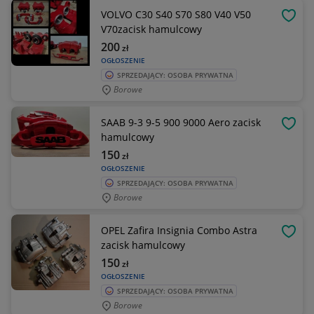
VOLVO C30 S40 S70 S80 V40 V50
OBSE
V70zacisk hamulcowy
200
zł
OGŁOSZENIE
SPRZEDAJĄCY: OSOBA PRYWATNA
Borowe
SAAB 9-3 9-5 900 9000 Aero zacisk
OBSE
hamulcowy
150
zł
OGŁOSZENIE
SPRZEDAJĄCY: OSOBA PRYWATNA
Borowe
OPEL Zafira Insignia Combo Astra
OBSE
zacisk hamulcowy
150
zł
OGŁOSZENIE
SPRZEDAJĄCY: OSOBA PRYWATNA
Borowe