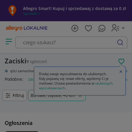
Allegro Smart! Kupuj i sprzedawaj z dostawą za 0 zł
Sprawdź »
Otwórz menu z kategoriami
szukaj
Zaciski
9
ogłoszeń
POL
ja
Części samochodowe
Układ hamulcowy
Hamulce tarczowe
Zaciski
Zamkn
Dodaj swoje wyszukiwania do ulubionych.
Gdy pojawią się nowe oferty, wyślemy Ci je
Podobne:
zacisk
nakładki na zaciski hamulcowe
zaciski na 
mailowo. Ustaw powiadomienia w
ulubionych
wyszukiwaniach
.
Filtruj
Borowe, Śląskie, +0 km
Ogłoszenia