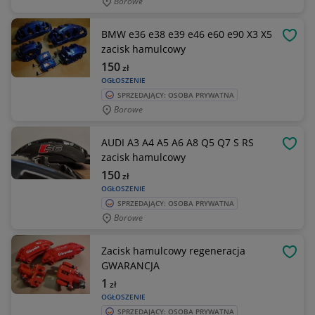
Borowe
BMW e36 e38 e39 e46 e60 e90 X3 X5
OBSE
zacisk hamulcowy
150
zł
OGŁOSZENIE
SPRZEDAJĄCY: OSOBA PRYWATNA
Borowe
AUDI A3 A4 A5 A6 A8 Q5 Q7 S RS
OBSE
zacisk hamulcowy
150
zł
OGŁOSZENIE
SPRZEDAJĄCY: OSOBA PRYWATNA
Borowe
Zacisk hamulcowy regeneracja
OBSE
GWARANCJA
1
zł
OGŁOSZENIE
SPRZEDAJĄCY: OSOBA PRYWATNA