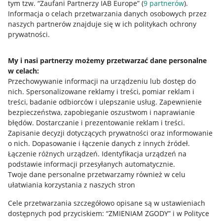
tym tzw. “Zaufani Partnerzy IAB Europe” (
9
partnerów
).
Przydatne informacje
Informacja o celach przetwarzania danych osobowych przez
naszych partnerów znajduje się w ich politykach ochrony
prywatności.
Jak to działa
Napisz do nas
My i nasi partnerzy możemy przetwarzać dane personalne
w celach:
Allegro Gadane dla sprzedających
Przechowywanie informacji na urządzeniu lub dostęp do
Allegro Gadane dla kupujących
nich
.
Spersonalizowane reklamy i treści, pomiar reklam i
treści, badanie odbiorców i ulepszanie usług
.
Zapewnienie
Mapa miejscowości
bezpieczeństwa, zapobieganie oszustwom i naprawianie
błędów
.
Dostarczanie i prezentowanie reklam i treści
.
Informacje prawne
Zapisanie decyzji dotyczących prywatności oraz informowanie
o nich
.
Dopasowanie i łączenie danych z innych źródeł
.
Regulamin
Łączenie różnych urządzeń
.
Identyfikacja urządzeń na
podstawie informacji przesyłanych automatycznie
.
Polityka plików "cookies"
Twoje dane personalne przetwarzamy również w celu
ułatwiania korzystania z naszych stron
Ustawienia plików "cookies"
Cele przetwarzania szczegółowo opisane są w ustawieniach
Udostępnianie lokalizacji
dostępnych pod przyciskiem: “ZMIENIAM ZGODY” i w Polityce