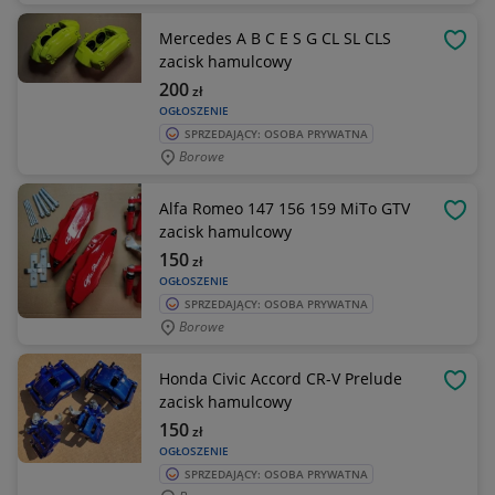
Mercedes A B C E S G CL SL CLS
OBSE
zacisk hamulcowy
200
zł
OGŁOSZENIE
SPRZEDAJĄCY: OSOBA PRYWATNA
Borowe
Alfa Romeo 147 156 159 MiTo GTV
OBSE
zacisk hamulcowy
150
zł
OGŁOSZENIE
SPRZEDAJĄCY: OSOBA PRYWATNA
Borowe
Honda Civic Accord CR-V Prelude
OBSE
zacisk hamulcowy
150
zł
OGŁOSZENIE
SPRZEDAJĄCY: OSOBA PRYWATNA