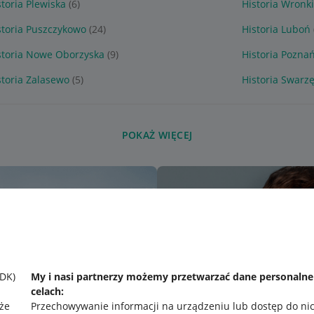
storia Plewiska
(6)
Historia Wronki
storia Puszczykowo
(24)
Historia Luboń
storia Nowe Oborzyska
(9)
Historia Pozna
storia Zalasewo
(5)
Historia Swarz
POKAŻ WIĘCEJ
SDK)
My i nasi partnerzy możemy przetwarzać dane personaln
celach:
że
Przechowywanie informacji na urządzeniu lub dostęp do ni