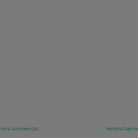
storia Granowo
(26)
Historia Dąbro