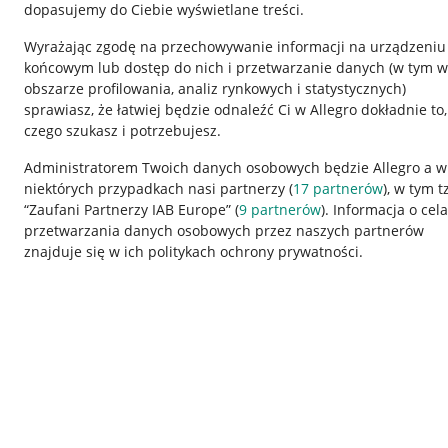
dopasujemy do Ciebie wyświetlane treści.
Wyrażając zgodę na przechowywanie informacji na urządzeniu
końcowym lub dostęp do nich i przetwarzanie danych (w tym w
obszarze profilowania, analiz rynkowych i statystycznych)
sprawiasz, że łatwiej będzie odnaleźć Ci w Allegro dokładnie to,
czego szukasz i potrzebujesz.
Przydatne informacje
Informacje p
Administratorem Twoich danych osobowych będzie Allegro a w
niektórych przypadkach nasi partnerzy (
17
partnerów
), w tym t
Jak to działa
Regulamin
“Zaufani Partnerzy IAB Europe” (
9
partnerów
). Informacja o cel
Napisz do nas
Polityka plików
przetwarzania danych osobowych przez naszych partnerów
znajduje się w ich politykach ochrony prywatności.
Allegro Gadane dla sprzedających
Ustawienia plik
Allegro Gadane dla kupujących
Udostępnianie l
Mapa miejscowości
Informacje dla
Korzystanie z serwisu oznacza akceptację
regulaminu
.