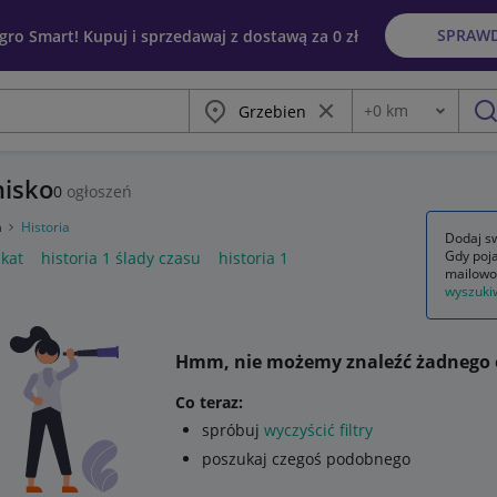
SPRAW
egro Smart! Kupuj i sprzedawaj z dostawą za 0 zł
Miasto
Wyczyść frazę
+
0
km
Odległość
szu
nisko
0
ogłoszeń
a
Historia
Dodaj sw
Gdy poja
akat
historia 1 ślady czasu
historia 1
mailowo
wyszuki
Hmm, nie możemy znaleźć żadnego 
Co teraz:
spróbuj
wyczyścić filtry
poszukaj czegoś podobnego