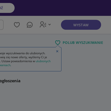
DŹ
WYSTAW
kaj
POLUB WYSZUKIWANIE
Zamknij wskazówkę
oje wyszukiwania do ulubionych.
wią się nowe oferty, wyślemy Ci je
. Ustaw powiadomienia w
ulubionych
waniach
.
ogłoszenia