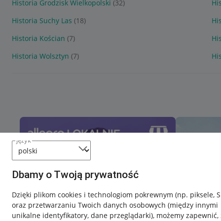
Historia Grodzisk Wielkopolski
(32)
Hi
Historia Suchy Las
(18)
Hi
Historia Kościan
(7)
Hi
Historia Wolsztyn
(7)
Hi
język
Dbamy o Twoją prywatność
Dzięki plikom cookies i technologiom pokrewnym
(np. piksele, 
oraz przetwarzaniu Twoich danych osobowych
(między innymi
unikalne identyfikatory, dane przeglądarki)
, możemy zapewnić, 