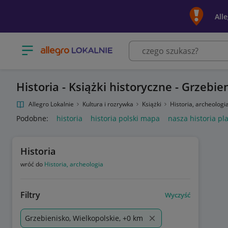
All
Otwórz menu z kategoriami
Historia - Książki historyczne - Grzebie
Allegro Lokalnie
Kultura i rozrywka
Książki
Historia, archeologi
Podobne:
historia
historia polski mapa
nasza historia pl
Historia
wróć do
Historia, archeologia
Filtry
Wyczyść
Grzebienisko, Wielkopolskie, +0 km