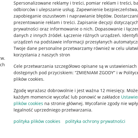
Spersonalizowane reklamy i treści, pomiar reklam i treści, b
odbiorców i ulepszanie usług
.
Zapewnienie bezpieczeństwa,
zapobieganie oszustwom i naprawianie błędów
.
Dostarczani
prezentowanie reklam i treści
.
Zapisanie decyzji dotyczącyc
prywatności oraz informowanie o nich
.
Dopasowanie i łącze
danych z innych źródeł
.
Łączenie różnych urządzeń
.
Identyf
urządzeń na podstawie informacji przesyłanych automatycz
rawne
Pobierz aplikację
Twoje dane personalne przetwarzamy również w celu ułatw
korzystania z naszych stron
zw.
ach
Cele przetwarzania szczegółowo opisane są w ustawieniach
 "cookies"
dostępnych pod przyciskiem: “ZMIENIAM ZGODY” i w Polityc
plików cookies.
ów "cookies"
Zgodę wyrażasz dobrowolnie i jest ważna 12 miesięcy. Może
okalizacji
każdym momencie wycofać lub ponowić w zakładce
Ustawie
 Aktu o Usługach Cyfrowych
plików cookies
na stronie głównej. Wycofanie zgody nie wpł
legalność uprzedniego przetwarzania.
polityka plików cookies
polityka ochrony prywatności