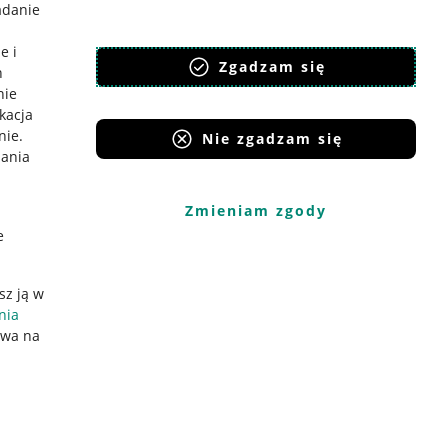
adanie
e i
Zgadzam się
h
nie
ikacja
nie
.
Nie zgadzam się
iania
Zmieniam zgody
e
sz ją w
nia
ywa na