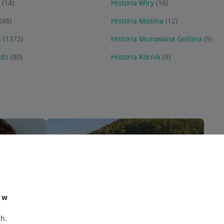
(14)
Historia Wiry
(16)
(48)
Historia Mosina
(12)
ń
(1372)
Historia Murowana Goślina
(9)
ędz
(80)
Historia Kórnik
(9)
e w
ch
.