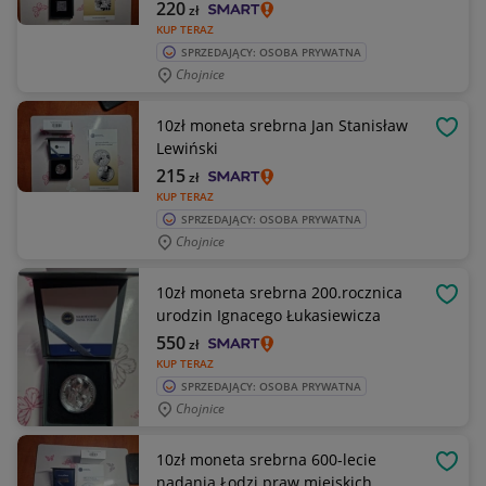
220
zł
KUP TERAZ
SPRZEDAJĄCY: OSOBA PRYWATNA
Chojnice
10zł moneta srebrna Jan Stanisław
OBSE
Lewiński
215
zł
KUP TERAZ
SPRZEDAJĄCY: OSOBA PRYWATNA
Chojnice
10zł moneta srebrna 200.rocznica
OBSE
urodzin Ignacego Łukasiewicza
550
zł
KUP TERAZ
SPRZEDAJĄCY: OSOBA PRYWATNA
Chojnice
10zł moneta srebrna 600-lecie
OBSE
nadania Łodzi praw miejskich