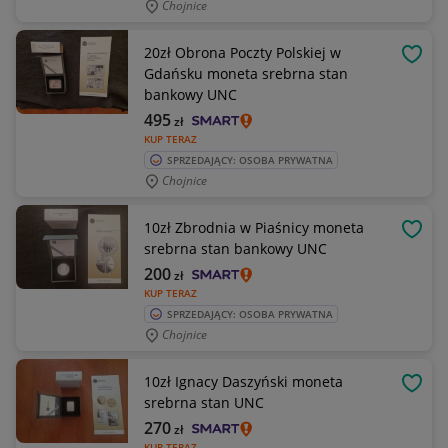
Chojnice
20zł Obrona Poczty Polskiej w
OBSE
Gdańsku moneta srebrna stan
bankowy UNC
495
zł
KUP TERAZ
SPRZEDAJĄCY: OSOBA PRYWATNA
Chojnice
10zł Zbrodnia w Piaśnicy moneta
OBSE
srebrna stan bankowy UNC
200
zł
KUP TERAZ
SPRZEDAJĄCY: OSOBA PRYWATNA
Chojnice
10zł Ignacy Daszyński moneta
OBSE
srebrna stan UNC
270
zł
KUP TERAZ