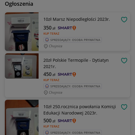
Ogłoszenia
10zł Marsz Niepodległości 2023r.
OBSE
350
zł
KUP TERAZ
SPRZEDAJĄCY: OSOBA PRYWATNA
Chojnice
20zł Polskie Termopile - Dytiatyn
OBSE
2021r.
450
zł
KUP TERAZ
SPRZEDAJĄCY: OSOBA PRYWATNA
Chojnice
10zł 250.rocznica powołania Komisji
OBSE
Edukacji Narodowej 2023r.
500
zł
KUP TERAZ
SPRZEDAJĄCY: OSOBA PRYWATNA