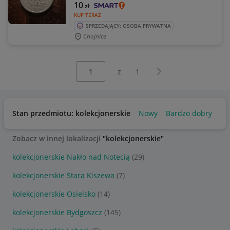
10
zł
KUP TERAZ
SPRZEDAJĄCY: OSOBA PRYWATNA
Chojnice
Wybierz stronę:
Następna strona
z
1
Stan przedmiotu: kolekcjonerskie
Nowy
Bardzo dobry
Pr
Zobacz w innej lokalizacji
"kolekcjonerskie"
kolekcjonerskie Nakło nad Notecią
(29)
kolekcjonerskie Stara Kiszewa
(7)
kolekcjonerskie Osielsko
(14)
kolekcjonerskie Bydgoszcz
(145)