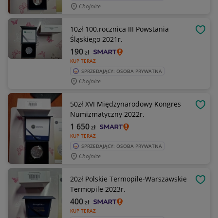
Chojnice
10zł 100.rocznica III Powstania
OBSE
Śląskiego 2021r.
190
zł
KUP TERAZ
SPRZEDAJĄCY: OSOBA PRYWATNA
Chojnice
50zł XVI Międzynarodowy Kongres
OBSE
Numizmatyczny 2022r.
1 650
zł
KUP TERAZ
SPRZEDAJĄCY: OSOBA PRYWATNA
Chojnice
20zł Polskie Termopile-Warszawskie
OBSE
Termopile 2023r.
400
zł
KUP TERAZ