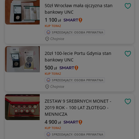
50zł Wrocław mała ojczyzna stan
OBSE
bankowy UNC
1 100
zł
KUP TERAZ
SPRZEDAJĄCY: OSOBA PRYWATNA
Chojnice
20zł 100-lecie Portu Gdynia stan
OBSE
bankowy UNC
500
zł
KUP TERAZ
SPRZEDAJĄCY: OSOBA PRYWATNA
Chojnice
ZESTAW 9 SREBRNYCH MONET -
OBSE
2019 ROK - 100 LAT ZŁOTEGO -
MENNICZA
4 900
zł
KUP TERAZ
SPRZEDAJĄCY: OSOBA PRYWATNA