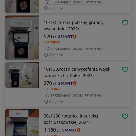
SPRZEDAJĄCY: OSOBA PRYWATNA
Chojnice
10zł Ochrona polskiej granicy
OBSE
wschodniej 2022r.
520
zł
KUP TERAZ
SPRZEDAJĄCY: OSOBA PRYWATNA
Chojnice
10zł 30.rocznica wycofania wojsk
OBSE
sowieckich z Polski 2023r.
270
zł
KUP TERAZ
SPRZEDAJĄCY: OSOBA PRYWATNA
Chojnice
50zł 230.rocznica insurekcji
OBSE
kościuszkowskiej 2024r.
1 150
zł
KUP TERAZ