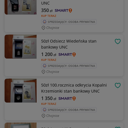
OBSE
UNC
350
zł
KUP TERAZ
SPRZEDAJĄCY: OSOBA PRYWATNA
Chojnice
50zł Odsiecz Wiedeńska stan
OBSE
bankowy UNC
1 200
zł
KUP TERAZ
SPRZEDAJĄCY: OSOBA PRYWATNA
Chojnice
50zł 100.rocznica odkrycia Kopalni
OBSE
Krzemionki stan bankowy UNC
1 350
zł
KUP TERAZ
SPRZEDAJĄCY: OSOBA PRYWATNA
Chojnice