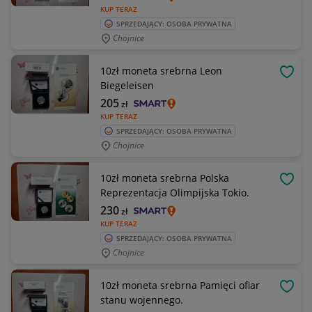
KUP TERAZ
SPRZEDAJĄCY: OSOBA PRYWATNA
Chojnice
10zł moneta srebrna Leon
OBSE
Biegeleisen
205
zł
KUP TERAZ
SPRZEDAJĄCY: OSOBA PRYWATNA
Chojnice
10zł moneta srebrna Polska
OBSE
Reprezentacja Olimpijska Tokio.
230
zł
KUP TERAZ
SPRZEDAJĄCY: OSOBA PRYWATNA
Chojnice
10zł moneta srebrna Pamięci ofiar
OBSE
stanu wojennego.