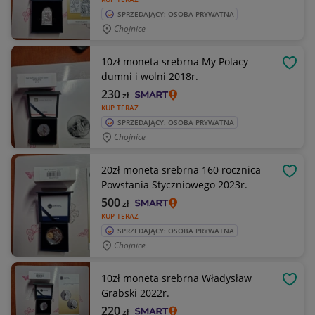
SPRZEDAJĄCY: OSOBA PRYWATNA
Chojnice
10zł moneta srebrna My Polacy
OBSE
dumni i wolni 2018r.
230
zł
KUP TERAZ
SPRZEDAJĄCY: OSOBA PRYWATNA
Chojnice
20zł moneta srebrna 160 rocznica
OBSE
Powstania Styczniowego 2023r.
500
zł
KUP TERAZ
SPRZEDAJĄCY: OSOBA PRYWATNA
Chojnice
10zł moneta srebrna Władysław
OBSE
Grabski 2022r.
220
zł