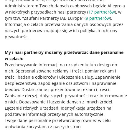
Administratorem Twoich danych osobowych będzie Allegro a
w niektórych przypadkach nasi partnerzy (
17
partnerów
), w
tym tzw. “Zaufani Partnerzy IAB Europe” (
9
partnerów
).
Przydatne informacje
Informacja o celach przetwarzania danych osobowych przez
naszych partnerów znajduje się w ich politykach ochrony
prywatności.
Jak to działa
Napisz do nas
My i nasi partnerzy możemy przetwarzać dane personalne
w celach:
Allegro Gadane dla sprzedających
Przechowywanie informacji na urządzeniu lub dostęp do
Allegro Gadane dla kupujących
nich
.
Spersonalizowane reklamy i treści, pomiar reklam i
treści, badanie odbiorców i ulepszanie usług
.
Zapewnienie
Mapa miejscowości
bezpieczeństwa, zapobieganie oszustwom i naprawianie
błędów
.
Dostarczanie i prezentowanie reklam i treści
.
Informacje prawne
Zapisanie decyzji dotyczących prywatności oraz informowanie
o nich
.
Dopasowanie i łączenie danych z innych źródeł
.
Regulamin
Łączenie różnych urządzeń
.
Identyfikacja urządzeń na
podstawie informacji przesyłanych automatycznie
.
Polityka plików "cookies"
Twoje dane personalne przetwarzamy również w celu
ułatwiania korzystania z naszych stron
Ustawienia plików "cookies"