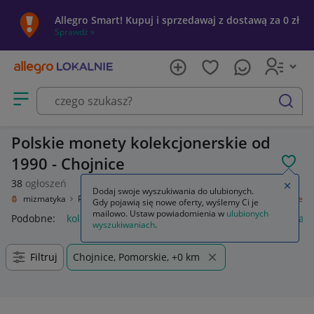
Allegro Smart! Kupuj i sprzedawaj z dostawą za 0 zł
Sprawdź »
Otwórz menu z kategoriami
szukaj
Polskie monety kolekcjonerskie od
1990 - Chojnice
POL
38
ogłoszeń
Zamkn
Dodaj swoje wyszukiwania do ulubionych.
e
Numizmatyka
Polska
Polska po 1945
III RP 1990 -
kolekcjonerskie
Gdy pojawią się nowe oferty, wyślemy Ci je
mailowo. Ustaw powiadomienia w
ulubionych
Podobne:
kolekcjonerskie
złote monety kolekcjonerskie
tabl
wyszukiwaniach
.
Filtruj
Chojnice, Pomorskie, +0 km