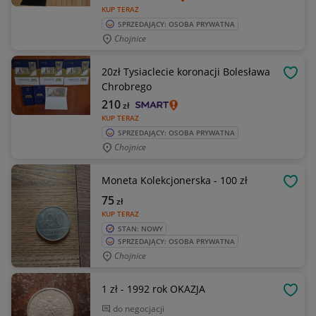
KUP TERAZ
SPRZEDAJĄCY: OSOBA PRYWATNA
Chojnice
20zł Tysiaclecie koronacji Bolesława
OBSE
Chrobrego
210
zł
KUP TERAZ
SPRZEDAJĄCY: OSOBA PRYWATNA
Chojnice
Moneta Kolekcjonerska - 100 zł
OBSE
75
zł
KUP TERAZ
STAN: NOWY
SPRZEDAJĄCY: OSOBA PRYWATNA
Chojnice
1 zł - 1992 rok OKAZJA
OBSE
do negocjacji