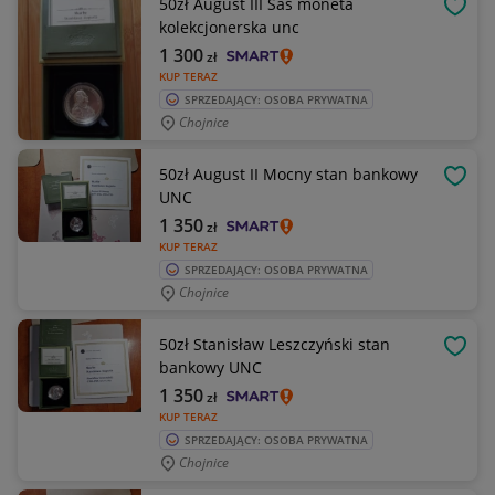
50zł August III Sas moneta
OBSE
kolekcjonerska unc
1 300
zł
KUP TERAZ
SPRZEDAJĄCY: OSOBA PRYWATNA
Chojnice
50zł August II Mocny stan bankowy
OBSE
UNC
1 350
zł
KUP TERAZ
SPRZEDAJĄCY: OSOBA PRYWATNA
Chojnice
50zł Stanisław Leszczyński stan
OBSE
bankowy UNC
1 350
zł
KUP TERAZ
SPRZEDAJĄCY: OSOBA PRYWATNA
Chojnice