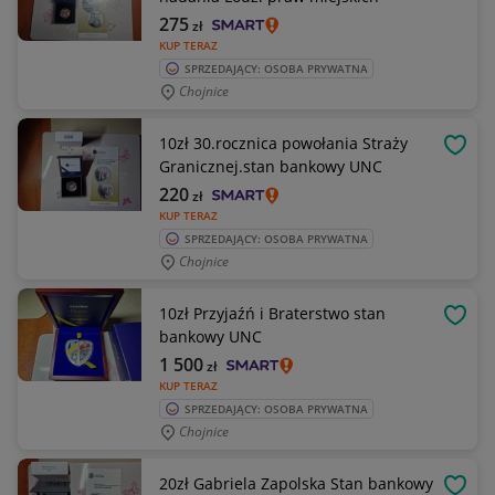
275
zł
KUP TERAZ
SPRZEDAJĄCY: OSOBA PRYWATNA
Chojnice
10zł 30.rocznica powołania Straży
OBSE
Granicznej.stan bankowy UNC
220
zł
KUP TERAZ
SPRZEDAJĄCY: OSOBA PRYWATNA
Chojnice
10zł Przyjaźń i Braterstwo stan
OBSE
bankowy UNC
1 500
zł
KUP TERAZ
SPRZEDAJĄCY: OSOBA PRYWATNA
Chojnice
20zł Gabriela Zapolska Stan bankowy