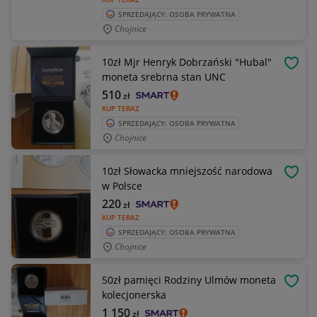
SPRZEDAJĄCY: OSOBA PRYWATNA
Chojnice
10zł Mjr Henryk Dobrzański "Hubal"
OBSE
moneta srebrna stan UNC
510
zł
KUP TERAZ
SPRZEDAJĄCY: OSOBA PRYWATNA
Chojnice
10zł Słowacka mniejszość narodowa
OBSE
w Polsce
220
zł
KUP TERAZ
SPRZEDAJĄCY: OSOBA PRYWATNA
Chojnice
50zł pamięci Rodziny Ulmów moneta
OBSE
kolecjonerska
1 150
zł