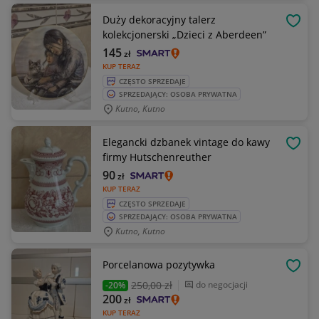
Duży dekoracyjny talerz
OBSE
kolekcjonerski „Dzieci z Aberdeen”
145
zł
KUP TERAZ
CZĘSTO SPRZEDAJE
SPRZEDAJĄCY: OSOBA PRYWATNA
Kutno, Kutno
Elegancki dzbanek vintage do kawy
OBSE
firmy Hutschenreuther
90
zł
KUP TERAZ
CZĘSTO SPRZEDAJE
SPRZEDAJĄCY: OSOBA PRYWATNA
Kutno, Kutno
Porcelanowa pozytywka
OBSE
250
,00 zł
do negocjacji
-20%
200
zł
KUP TERAZ