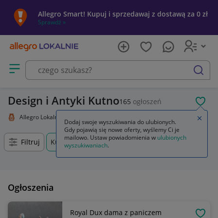
Allegro Smart! Kupuj i sprzedawaj z dostawą za 0 zł
Sprawdź »
Otwórz menu z kategoriami
szukaj
Design i Antyki Kutno
165
ogłoszeń
POL
Allegro Lokalnie
Kolekcje i sztuka
Design i Antyki
Zamkn
Dodaj swoje wyszukiwania do ulubionych.
Gdy pojawią się nowe oferty, wyślemy Ci je
mailowo. Ustaw powiadomienia w
ulubionych
Filtruj
Kutno, Łódzkie, +0 km
wyszukiwaniach
.
Ogłoszenia
Royal Dux dama z paniczem
OBSE