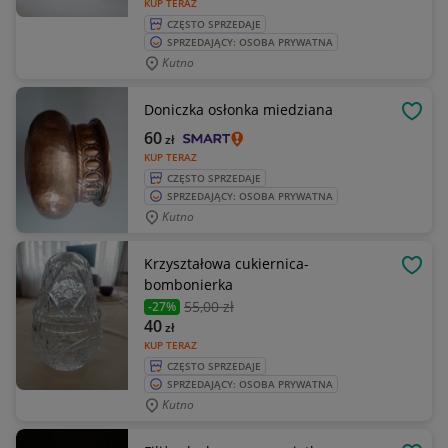
KUP TERAZ
CZĘSTO SPRZEDAJE
SPRZEDAJĄCY: OSOBA PRYWATNA
Kutno
Doniczka osłonka miedziana
OBSE
60
zł
KUP TERAZ
CZĘSTO SPRZEDAJE
SPRZEDAJĄCY: OSOBA PRYWATNA
Kutno
Krzyształowa cukiernica-
OBSE
bombonierka
55
,00 zł
-27%
40
zł
KUP TERAZ
CZĘSTO SPRZEDAJE
SPRZEDAJĄCY: OSOBA PRYWATNA
Kutno