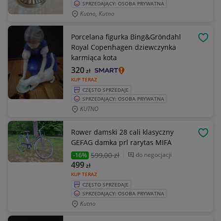
SPRZEDAJĄCY: OSOBA PRYWATNA
Kutno, Kutno
Porcelana figurka Bing&Gröndahl
OBSE
Royal Copenhagen dziewczynka
karmiąca kota
320
zł
KUP TERAZ
CZĘSTO SPRZEDAJE
SPRZEDAJĄCY: OSOBA PRYWATNA
KUTNO
Rower damski 28 cali klasyczny
OBSE
GEFAG damka prl rarytas MIFA
599
,00 zł
do negocjacji
-16%
499
zł
KUP TERAZ
CZĘSTO SPRZEDAJE
SPRZEDAJĄCY: OSOBA PRYWATNA
Kutno