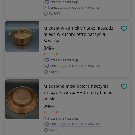
CZĘSTO SPRZEDAJE
SPRZEDAJĄCY: OSOBA PRYWATNA
KUTNO
Miedziany garnek vintage mosiądz
OBSE
miedź w kuchni retro naczynia
Szwecja
249
zł
KUP TERAZ
CZĘSTO SPRZEDAJE
SPRZEDAJĄCY: OSOBA PRYWATNA
Kutno
Miedziana misa patera naczynie
OBSE
vintage Szwecja HH Unnaryd miedź
antyki
299
zł
KUP TERAZ
CZĘSTO SPRZEDAJE
SPRZEDAJĄCY: OSOBA PRYWATNA
Kutno