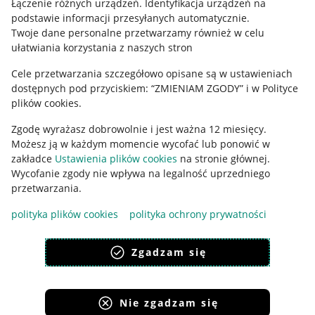
Łączenie różnych urządzeń
.
Identyfikacja urządzeń na
podstawie informacji przesyłanych automatycznie
.
Polityka plików "cookies"
Twoje dane personalne przetwarzamy również w celu
ułatwiania korzystania z naszych stron
Ustawienia plików "cookies"
Cele przetwarzania szczegółowo opisane są w ustawieniach
Udostępnianie lokalizacji
dostępnych pod przyciskiem: “ZMIENIAM ZGODY” i w Polityce
Informacje dla Aktu o Usługach Cyfrowych
plików cookies.
Zgodę wyrażasz dobrowolnie i jest ważna 12 miesięcy.
Pobierz aplikację
Możesz ją w każdym momencie wycofać lub ponowić w
zakładce
Ustawienia plików cookies
na stronie głównej.
Wycofanie zgody nie wpływa na legalność uprzedniego
przetwarzania.
polityka plików cookies
polityka ochrony prywatności
Zgadzam się
Nie zgadzam się
Korzystanie z serwisu oznacza akceptację
regulaminu
.