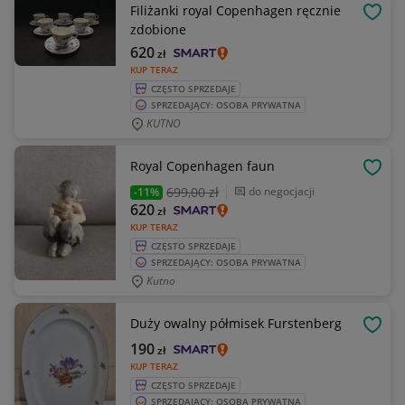
Filiżanki royal Copenhagen ręcznie
OBSE
zdobione
620
zł
KUP TERAZ
CZĘSTO SPRZEDAJE
SPRZEDAJĄCY: OSOBA PRYWATNA
KUTNO
Royal Copenhagen faun
OBSE
699
,00 zł
do negocjacji
-11%
620
zł
KUP TERAZ
CZĘSTO SPRZEDAJE
SPRZEDAJĄCY: OSOBA PRYWATNA
Kutno
Duży owalny półmisek Furstenberg
OBSE
190
zł
KUP TERAZ
CZĘSTO SPRZEDAJE
SPRZEDAJĄCY: OSOBA PRYWATNA