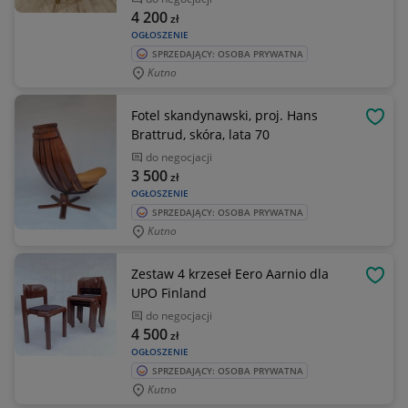
4 200
zł
OGŁOSZENIE
SPRZEDAJĄCY: OSOBA PRYWATNA
Kutno
Fotel skandynawski, proj. Hans
OBSE
Brattrud, skóra, lata 70
do negocjacji
3 500
zł
OGŁOSZENIE
SPRZEDAJĄCY: OSOBA PRYWATNA
Kutno
Zestaw 4 krzeseł Eero Aarnio dla
OBSE
UPO Finland
do negocjacji
4 500
zł
OGŁOSZENIE
SPRZEDAJĄCY: OSOBA PRYWATNA
Kutno