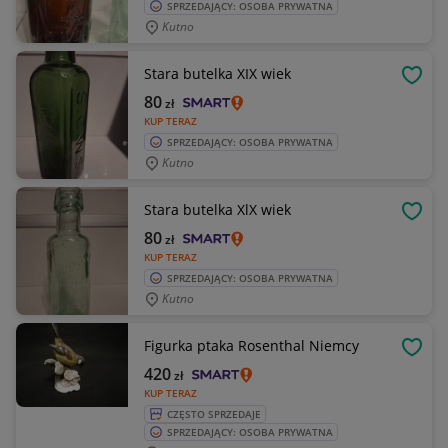
SPRZEDAJĄCY: OSOBA PRYWATNA
Kutno
Stara butelka XIX wiek
OBSE
80
zł
KUP TERAZ
SPRZEDAJĄCY: OSOBA PRYWATNA
Kutno
Stara butelka XlX wiek
OBSE
80
zł
KUP TERAZ
SPRZEDAJĄCY: OSOBA PRYWATNA
Kutno
Figurka ptaka Rosenthal Niemcy
OBSE
420
zł
KUP TERAZ
CZĘSTO SPRZEDAJE
SPRZEDAJĄCY: OSOBA PRYWATNA