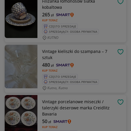
Filiżanka łomonosow siatka
OBSE
kobaltowa
265
zł
KUP TERAZ
CZĘSTO SPRZEDAJE
SPRZEDAJĄCY: OSOBA PRYWATNA
KUTNO
Vintage kieliszki do szampana – 7
OBSE
sztuk
480
zł
KUP TERAZ
CZĘSTO SPRZEDAJE
SPRZEDAJĄCY: OSOBA PRYWATNA
Kutno, Kutno
Vintage porcelanowe miseczki /
OBSE
talerzyki deserowe marka Creidlitz
Bavaria
50
zł
KUP TERAZ