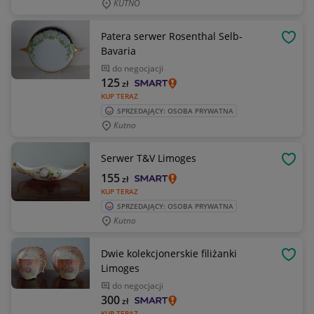
KUTNO
Patera serwer Rosenthal Selb-
OBSE
Bavaria
do negocjacji
125
zł
KUP TERAZ
SPRZEDAJĄCY: OSOBA PRYWATNA
Kutno
Serwer T&V Limoges
OBSE
155
zł
KUP TERAZ
SPRZEDAJĄCY: OSOBA PRYWATNA
Kutno
Dwie kolekcjonerskie filiżanki
OBSE
Limoges
do negocjacji
300
zł
KUP TERAZ