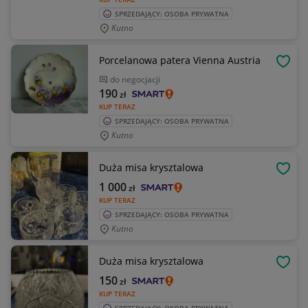
SPRZEDAJĄCY: OSOBA PRYWATNA
Kutno
Porcelanowa patera Vienna Austria
OBSE
do negocjacji
190
zł
KUP TERAZ
SPRZEDAJĄCY: OSOBA PRYWATNA
Kutno
Duża misa krysztalowa
OBSE
1 000
zł
KUP TERAZ
SPRZEDAJĄCY: OSOBA PRYWATNA
Kutno
Duża misa krysztalowa
OBSE
150
zł
KUP TERAZ