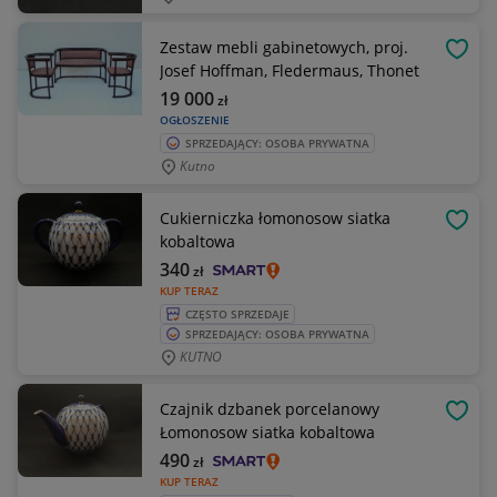
Zestaw mebli gabinetowych, proj.
OBSE
Josef Hoffman, Fledermaus, Thonet
19 000
zł
OGŁOSZENIE
SPRZEDAJĄCY: OSOBA PRYWATNA
Kutno
Cukierniczka łomonosow siatka
OBSE
kobaltowa
340
zł
KUP TERAZ
CZĘSTO SPRZEDAJE
SPRZEDAJĄCY: OSOBA PRYWATNA
KUTNO
Czajnik dzbanek porcelanowy
OBSE
Łomonosow siatka kobaltowa
490
zł
KUP TERAZ