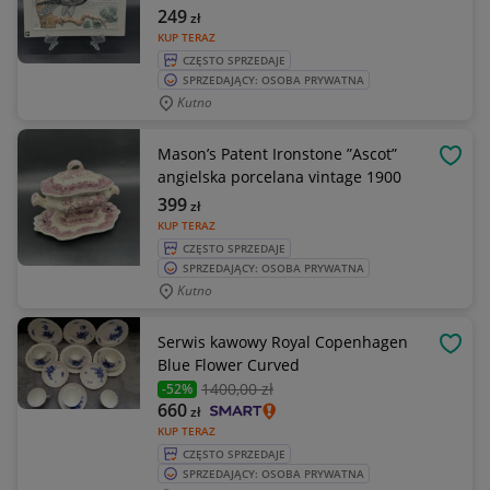
249
zł
KUP TERAZ
CZĘSTO SPRZEDAJE
SPRZEDAJĄCY: OSOBA PRYWATNA
Kutno
Mason’s Patent Ironstone ”Ascot”
OBSE
angielska porcelana vintage 1900
399
zł
KUP TERAZ
CZĘSTO SPRZEDAJE
SPRZEDAJĄCY: OSOBA PRYWATNA
Kutno
Serwis kawowy Royal Copenhagen
OBSE
Blue Flower Curved
1400
,00 zł
-52%
660
zł
KUP TERAZ
CZĘSTO SPRZEDAJE
SPRZEDAJĄCY: OSOBA PRYWATNA