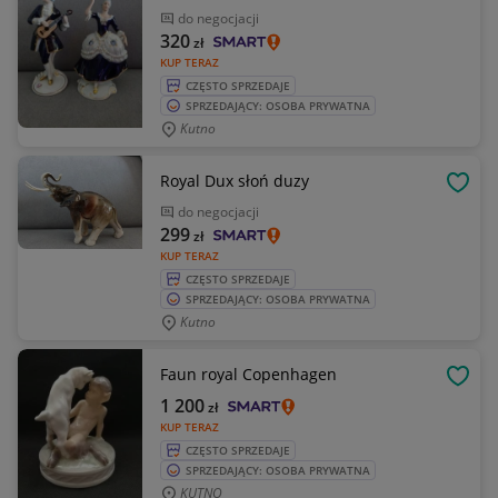
do negocjacji
320
zł
KUP TERAZ
CZĘSTO SPRZEDAJE
SPRZEDAJĄCY: OSOBA PRYWATNA
Kutno
Royal Dux słoń duzy
OBSE
do negocjacji
299
zł
KUP TERAZ
CZĘSTO SPRZEDAJE
SPRZEDAJĄCY: OSOBA PRYWATNA
Kutno
Faun royal Copenhagen
OBSE
1 200
zł
KUP TERAZ
CZĘSTO SPRZEDAJE
SPRZEDAJĄCY: OSOBA PRYWATNA
KUTNO