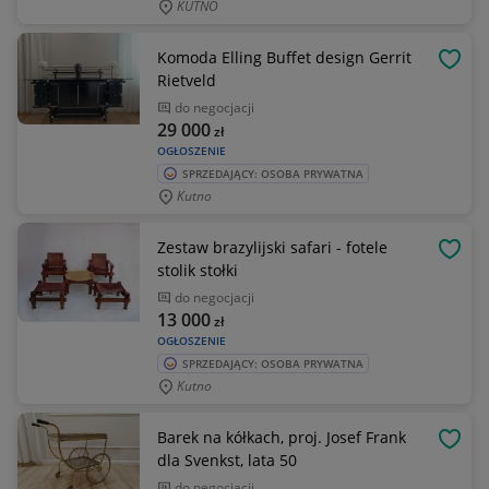
KUTNO
Komoda Elling Buffet design Gerrit
OBSE
Rietveld
do negocjacji
29 000
zł
OGŁOSZENIE
SPRZEDAJĄCY: OSOBA PRYWATNA
Kutno
Zestaw brazylijski safari - fotele
OBSE
stolik stołki
do negocjacji
13 000
zł
OGŁOSZENIE
SPRZEDAJĄCY: OSOBA PRYWATNA
Kutno
Barek na kółkach, proj. Josef Frank
OBSE
dla Svenkst, lata 50
do negocjacji