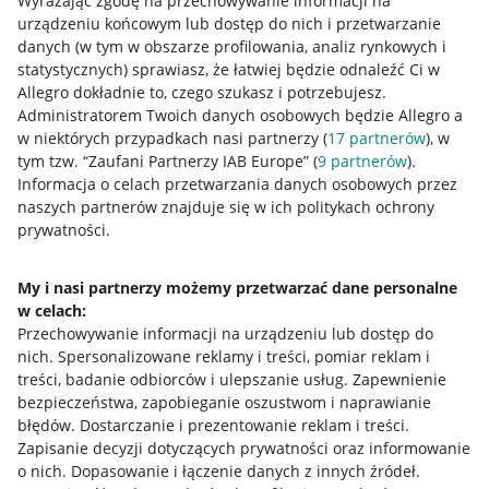
Wyrażając zgodę na przechowywanie informacji na
urządzeniu końcowym lub dostęp do nich i przetwarzanie
danych (w tym w obszarze profilowania, analiz rynkowych i
statystycznych) sprawiasz, że łatwiej będzie odnaleźć Ci w
Allegro dokładnie to, czego szukasz i potrzebujesz.
Administratorem Twoich danych osobowych będzie Allegro a
w niektórych przypadkach nasi partnerzy (
17
partnerów
), w
tym tzw. “Zaufani Partnerzy IAB Europe” (
9
partnerów
).
Przydatne informacje
Informacja o celach przetwarzania danych osobowych przez
naszych partnerów znajduje się w ich politykach ochrony
prywatności.
Jak to działa
Napisz do nas
My i nasi partnerzy możemy przetwarzać dane personalne
w celach:
Allegro Gadane dla sprzedających
Przechowywanie informacji na urządzeniu lub dostęp do
Allegro Gadane dla kupujących
nich
.
Spersonalizowane reklamy i treści, pomiar reklam i
treści, badanie odbiorców i ulepszanie usług
.
Zapewnienie
Mapa miejscowości
bezpieczeństwa, zapobieganie oszustwom i naprawianie
błędów
.
Dostarczanie i prezentowanie reklam i treści
.
Informacje prawne
Zapisanie decyzji dotyczących prywatności oraz informowanie
o nich
.
Dopasowanie i łączenie danych z innych źródeł
.
Regulamin