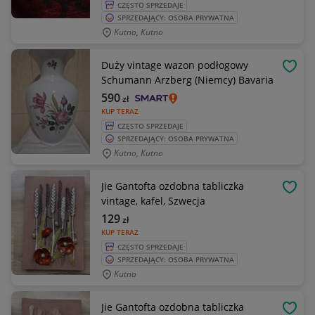
CZĘSTO SPRZEDAJE
SPRZEDAJĄCY: OSOBA PRYWATNA
Kutno, Kutno
Duży vintage wazon podłogowy
OBSE
Schumann Arzberg (Niemcy) Bavaria
590
zł
KUP TERAZ
CZĘSTO SPRZEDAJE
SPRZEDAJĄCY: OSOBA PRYWATNA
Kutno, Kutno
Jie Gantofta ozdobna tabliczka
OBSE
vintage, kafel, Szwecja
129
zł
KUP TERAZ
CZĘSTO SPRZEDAJE
SPRZEDAJĄCY: OSOBA PRYWATNA
Kutno
Jie Gantofta ozdobna tabliczka
OBSE