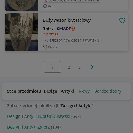
SPRZEDAJĄCY: OSOBA PRYWATNA
Kutno
Duży wazon kryształowy
OBSE
150
zł
KUP TERAZ
SPRZEDAJĄCY: OSOBA PRYWATNA
Kutno
Wybierz stronę:
Następna strona
z
3
Stan przedmiotu: Design i Antyki
Nowy
Bardzo dobry
Uż
Zobacz w innej lokalizacji
"Design i Antyki"
Design i Antyki Lubień Kujawski
(697)
Design i Antyki Zgierz
(104)