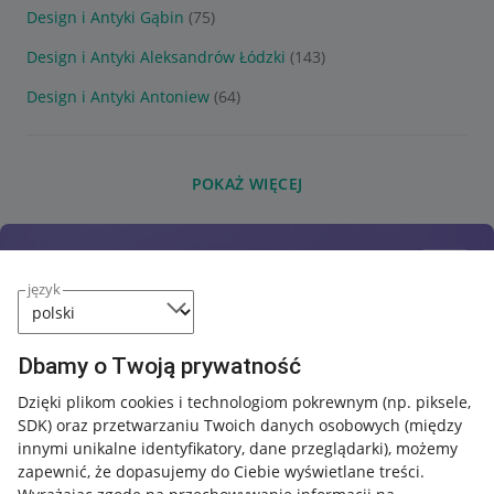
Design i Antyki Gąbin
(75)
Design i Antyki Aleksandrów Łódzki
(143)
Design i Antyki Antoniew
(64)
POKAŻ WIĘCEJ
język
Dbamy o Twoją prywatność
Dzięki plikom cookies i technologiom pokrewnym
(np. piksele,
SDK)
oraz przetwarzaniu Twoich danych osobowych
(między
innymi unikalne identyfikatory, dane przeglądarki)
, możemy
zapewnić, że dopasujemy do Ciebie wyświetlane treści.