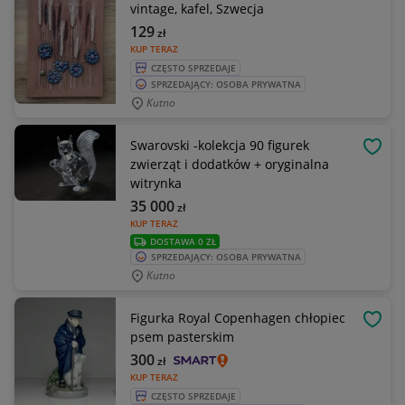
vintage, kafel, Szwecja
129
zł
KUP TERAZ
CZĘSTO SPRZEDAJE
SPRZEDAJĄCY: OSOBA PRYWATNA
Kutno
Swarovski -kolekcja 90 figurek
OBSE
zwierząt i dodatków + oryginalna
witrynka
35 000
zł
KUP TERAZ
DOSTAWA 0 ZŁ
SPRZEDAJĄCY: OSOBA PRYWATNA
Kutno
Figurka Royal Copenhagen chłopiec
OBSE
psem pasterskim
300
zł
KUP TERAZ
CZĘSTO SPRZEDAJE