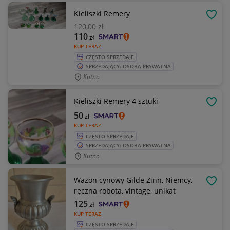
Kieliszki Remery
OBSE
120
,00 zł
110
zł
KUP TERAZ
CZĘSTO SPRZEDAJE
SPRZEDAJĄCY: OSOBA PRYWATNA
Kutno
Kieliszki Remery 4 sztuki
OBSE
50
zł
KUP TERAZ
CZĘSTO SPRZEDAJE
SPRZEDAJĄCY: OSOBA PRYWATNA
Kutno
Wazon cynowy Gilde Zinn, Niemcy,
OBSE
ręczna robota, vintage, unikat
125
zł
KUP TERAZ
CZĘSTO SPRZEDAJE