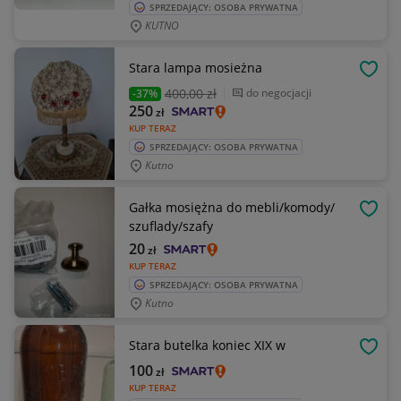
SPRZEDAJĄCY: OSOBA PRYWATNA
KUTNO
Stara lampa mosieżna
OBSE
400
,00 zł
do negocjacji
-37%
250
zł
KUP TERAZ
SPRZEDAJĄCY: OSOBA PRYWATNA
Kutno
Gałka mosiężna do mebli/komody/
OBSE
szuflady/szafy
20
zł
KUP TERAZ
SPRZEDAJĄCY: OSOBA PRYWATNA
Kutno
Stara butelka koniec XIX w
OBSE
100
zł
KUP TERAZ