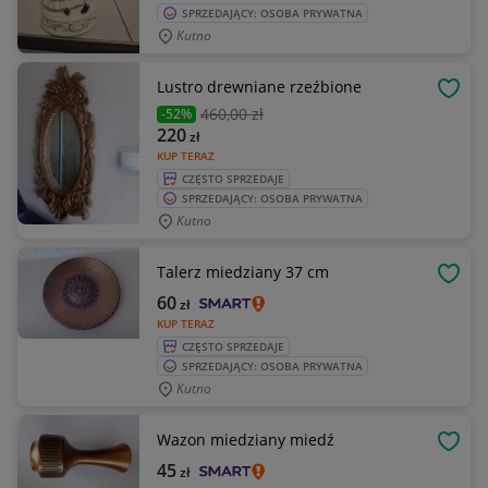
SPRZEDAJĄCY: OSOBA PRYWATNA
Kutno
Lustro drewniane rzeźbione
OBSE
460
,00 zł
-52%
220
zł
KUP TERAZ
CZĘSTO SPRZEDAJE
SPRZEDAJĄCY: OSOBA PRYWATNA
Kutno
Talerz miedziany 37 cm
OBSE
60
zł
KUP TERAZ
CZĘSTO SPRZEDAJE
SPRZEDAJĄCY: OSOBA PRYWATNA
Kutno
Wazon miedziany miedź
OBSE
45
zł