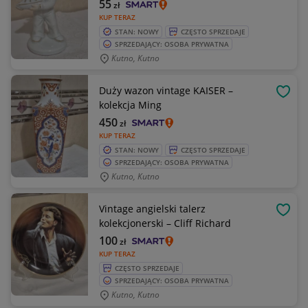
55
zł
KUP TERAZ
STAN: NOWY
CZĘSTO SPRZEDAJE
SPRZEDAJĄCY: OSOBA PRYWATNA
Kutno, Kutno
Duży wazon vintage KAISER –
OBSE
kolekcja Ming
450
zł
KUP TERAZ
STAN: NOWY
CZĘSTO SPRZEDAJE
SPRZEDAJĄCY: OSOBA PRYWATNA
Kutno, Kutno
Vintage angielski talerz
OBSE
kolekcjonerski – Cliff Richard
100
zł
KUP TERAZ
CZĘSTO SPRZEDAJE
SPRZEDAJĄCY: OSOBA PRYWATNA
Kutno, Kutno