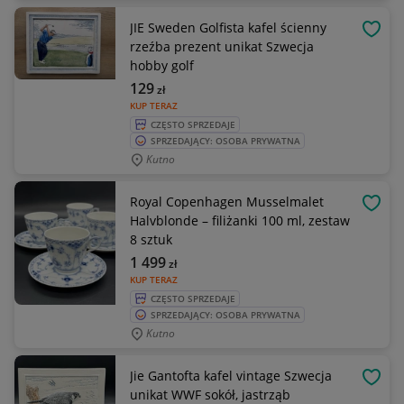
JIE Sweden Golfista kafel ścienny
OBSE
rzeźba prezent unikat Szwecja
hobby golf
129
zł
KUP TERAZ
CZĘSTO SPRZEDAJE
SPRZEDAJĄCY: OSOBA PRYWATNA
Kutno
Royal Copenhagen Musselmalet
OBSE
Halvblonde – filiżanki 100 ml, zestaw
8 sztuk
1 499
zł
KUP TERAZ
CZĘSTO SPRZEDAJE
SPRZEDAJĄCY: OSOBA PRYWATNA
Kutno
Jie Gantofta kafel vintage Szwecja
OBSE
unikat WWF sokół, jastrząb