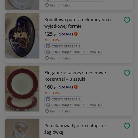
Kutno, Kutno
Kobaltowa patera dekoracyjna o
OBSE
wyjątkowej formie
125
zł
KUP TERAZ
CZĘSTO SPRZEDAJE
SPRZEDAJĄCY: OSOBA PRYWATNA
Kutno, Kutno
Eleganckie talerzyki deserowe
OBSE
Rosenthal – 3 sztuki
160
zł
KUP TERAZ
CZĘSTO SPRZEDAJE
SPRZEDAJĄCY: OSOBA PRYWATNA
Kutno, Kutno
Porcelanowa figurka chłopca z
OBSE
żaglówką